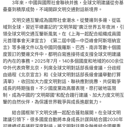
3年來，中國與國際社會聯袂并進，全球文明建議從夯基
壘臺到積厚成勢，不竭開辟文明交通對話新境界。
文明交通互鑒成為國際社會潮水。從雙邊到多邊、從區
域到全球，習近平總書記的“文明萍蹤”廣泛世界五年夜洲，引
領全球文明交通互鑒新風氣。在《上海一起配合組織成員國
元首理事會天津宣言》《第二屆中國—中亞峰會阿斯塔納宣
言》等多邊文件以及中國同俄羅斯、巴西、南非等數十個國
度簽訂的雙邊文件中，都明白寫進接待或支撐全球文明建議
的內在的事務。2025年7月，140多個國度和地域的600余位
中外代表齊聚北京，列席全球文明對話部長級會議，分歧經
由過程《北京宣言》和《全球文明對話部長級會議舉動打算
清單》，收回加大力度文明對話、聯袂應對挑釁、共促戰爭
成長的時期強音。不少國度黨政高層表現，愿打破地區限
制，成為中國的“文明鄰國”和配合踐行建議、加大力度文明互
鑒的自然伙伴，為保護世界戰爭與成長進獻氣力。
結合國框架下文明交通一起配合蓬勃展開。在全球文明
建議引領下，很多國度自動將本身成長計謀與結合國2030年
可連續成長議程深度對接，將文明對話周全融進結合國嚴重