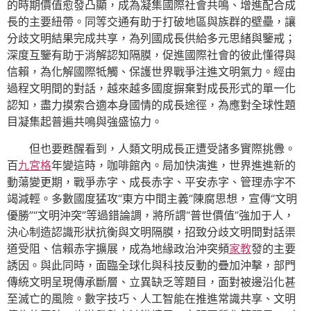
的時期價值愈發凸顯，成為凝集國際社會共鳴、增進配合成
長的主要紐帶。同等交通有助于打破地區與族群的壁壘，讓
分歧文明結果完成共享，為列國成長供給多元思緒與鑒戒；
深度互鑒有助于消解認知隔膜，促進國際社會的彼此懂得與
信賴，為化解國際牴觸、保護世界戰爭注進文明氣力。經由
過程文明間的對話，越來越多國度摒棄對成長形式的單一化
認知，盡力摸索合適本身國情的成長途徑，為應對全球性題
目凝集起普遍共鳴與強盛協力。
但也要甦醒看到，人類文明成長正遭受諸多實際挑釁。
百
九宮格
年變這時，咖啡館內。局加快演進，世界進進新的
動蕩變更期，戰爭赤字、成長赤字、平安赤字、管理赤字不
竭減輕。多數國度猛攻“東方中間主義”陳腐思想，宣傳“文明
優勝”“文明沖突”等過錯論調，將所謂“普世價值”強加于人，
決心制造認識形狀抗衡與文明隔膜，招致分歧文明間對話渠
道受阻、信賴赤字擴展，成為地緣政治沖突頻
家教
發的主要
誘因。與此同時，面臨全球化與科技反動的疊加沖擊，部門
傳統文明呈現傳承斷層、立異缺乏等題目，面對被邊沿化甚
至滅亡的風險。數字技巧、人工智能在推進常識共享、文明