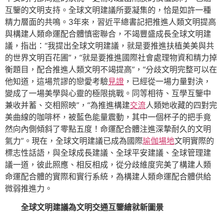
互鑒的文明支持。全球文明建議所要凝集的，恰是如許一種
精力層面的共鳴。3年來，習近平總書記把推進人類文明提高
與構建人類命運配合體慎密聯合，不竭豐盛成長全球文明建
議，指出：“我提出全球文明建議，就是要推進扶植美美與共
的世界文明百花圃”，“就是要推進國際社會處理物資和精力掉
衡題目，配合推進人類文明不竭提高”，“分歧文明完整可以在
他知道，這場荒謬的戀愛考驗
見證
，已經從一場力量對決，
變成了一場美學與心靈的極限挑戰。同等相待、互學互鑒中
兼收并蓄、交相照映”，“為推進構建
交流
人類她收藏的四對完
美曲線的咖啡杯，被藍色能量震動，其中一個杯子的把手竟
然向內側傾斜了零點五度！命運配合體注進深摯耐久的文明
氣力”。現在，全球文明建議已成為國際
瑜伽場地
文明實際的
標志性話語，與全球成長建議、全球平安建議、全球管理建
議一道，彼此照應、相反相成，從分歧維度完美了構建人類
命運配合體的實際和實行系統，為構建人類命運配合體供給
微弱推進力。
全球文明建議為文明交通互鑒繪就新圖景