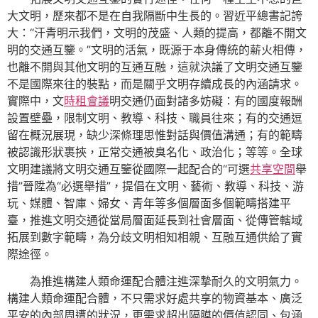
大文明，歷來都不是在自我隔斷中生長的。習近平總書記誇
大：“汗青明示我們，文明的茂盛、人類的提高，都離不開文
明的交通互鑒。”文明的活氣，既源于本身傳統的薪火相傳，
也離不開與其他文明的互通互融，這就決議了文明交通互鑒
不是國際來往的裝點，而是關乎文明存續成長的內涵請求。
實際中，文
時租會議
明交通仍面對諸多妨礙：有的國度報酬
設置壁壘，限制文明、教導、科技、職員往來；有的交通逗
留在概況展現，缺少深條理思惟對話與價值溝通；有的範疇
被認識形狀裹挾，正常交通被臭名化、政治化；等等。全球
文明建議將文明交通互鑒從國際一起配合的“可選
共享空間
舉
措”晉陞為“必選舉措”，提倡在文明、藝術、教導、科技、游
玩、媒體、智庫、婦女、青年等多個層面多個範疇搭建平
臺，推進文明交通從當局層面延長到社會層面、從傳管轄域
拓展到數字範疇，為分歧文明相知相親、互融互通供給了實
際途徑。
為推進構建人類命運配合體注進深摯耐久的文明氣力。
構建人類命運配合體，不只需求好處共享的物資基本、廣泛
平安的內部周遭的狀況，更需求超出隔膜的價值認同、包涵