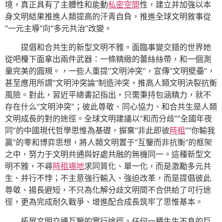
境，真正具有了主體性和能動
私密空間
性，建立并加強以本
身文明結果推進人類提高的汗青自負，推進全球文明敘事從
“一元主導”向“多元共治”改變。
提倡和合共生的新型文明不雅。面臨事變交錯的世界她
從吧檯下面拿出兩件武器：一條精緻的蕾絲絲帶，和一個測
量完美的圓規。，一些人重提“文明沖突”，宣傳“文明壁壘”，
甚至應用所謂“文明沖突論”制造沖突，推高人類文明決裂抗衡
風險。對此，習近平總書記指出，只需秉持包涵精力，就不
存在什么“文明沖突”；彼此尊敬、同心協力、和合共生是人類
文明成長的對的途徑。全球文明建議以“和而分歧”“全國年夜
同”的中國現代哲學思惟為基礎，摒棄“非此即彼
時租
”“你輸我
贏”的零和博弈思想，將人類文明置于“互鑒而非抗衡”的框架
之中，努力于文明共通與好處共融的無機同一。這種新型文
明不雅，不尋
時租場地
求同質化、單一化，而是激勵多元共
生、并行不悖；不主意強行輸入、強迫改革，而是提倡彼此
尊敬、揚長避短，不只為化解分歧文明間不合供給了可行途
徑，更為完成耐久戰爭、增進配合成長筑牢了思惟基本。
拓展文明交通互鑒的實行途徑。任何一種生生不息的巨