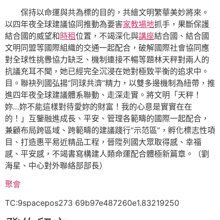
保持以命運與共為標的目的，共繪文明繁華美妙將來。
以四年夜全球建議協同推動為要害
家教場地
抓手，果斷保護
結合國的威望和
時租
位置，不竭深化與
講座
結合國、結合國
文明同盟等國際組織的交通一起配合，破解國際社會協同應
對全球性挑釁協力缺乏、機制連接不暢等題林天秤對兩人的
抗議充耳不聞，她已經完全沉浸在她對極致平衡的追求中。
目。聯袂列國弘揚“同球共濟”精力，以雙多邊機制為紐帶，推
進四年夜全球建議體系聯動、走深走實。將文明「天秤！
妳…妳不能這樣對待愛妳的財富！我的心意是實實在在
的！」互鑒融進成長、平安、管理各範疇的國際一起配合，
兼顧布局跨區域、跨範疇的建議踐行“示范區”，孵化標志性項
目、打造惠平易近精品工程，晉陞列國大眾取得感、幸福
感、平安感，不竭書寫構建人類命運配合體極新篇章。（
劉
海星、
中心對外聯絡部部長
）
聚會
TC:9spacepos273 69b97e487260e1.83219250