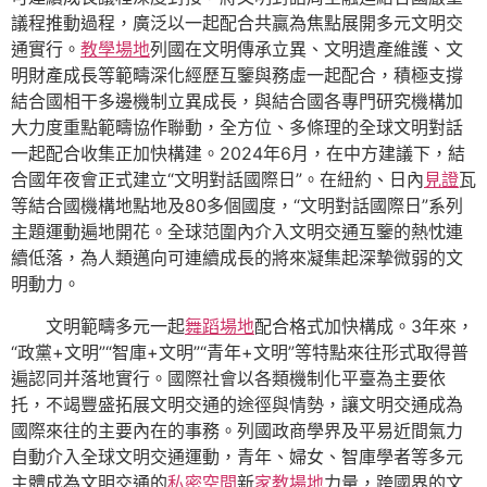
議程推動過程，廣泛以一起配合共贏為焦點展開多元文明交
通實行。
教學場地
列國在文明傳承立異、文明遺產維護、文
明財產成長等範疇深化經歷互鑒與務虛一起配合，積極支撐
結合國相干多邊機制立異成長，與結合國各專門研究機構加
大力度重點範疇協作聯動，全方位、多條理的全球文明對話
一起配合收集正加快構建。2024年6月，在中方建議下，結
合國年夜會正式建立“文明對話國際日”。在紐約、日內
見證
瓦
等結合國機構地點地及80多個國度，“文明對話國際日”系列
主題運動遍地開花。全球范圍內介入文明交通互鑒的熱忱連
續低落，為人類邁向可連續成長的將來凝集起深摯微弱的文
明動力。
文明範疇多元一起
舞蹈場地
配合格式加快構成。3年來，
“政黨+文明”“智庫+文明”“青年+文明”等特點來往形式取得普
遍認同并落地實行。國際社會以各類機制化平臺為主要依
托，不竭豐盛拓展文明交通的途徑與情勢，讓文明交通成為
國際來往的主要內在的事務。列國政商學界及平易近間氣力
自動介入全球文明交通運動，青年、婦女、智庫學者等多元
主體成為文明交通的
私密空間
新
家教場地
力量，跨國界的文