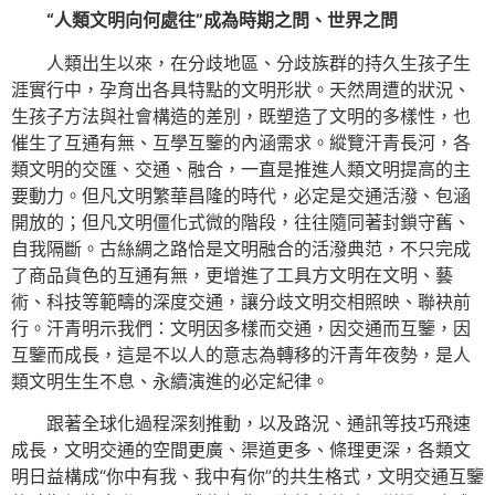
“人類文明向何處往”成為時期之問、世界之問
人類出生以來，在分歧地區、分歧族群的持久生孩子生
涯實行中，孕育出各具特點的文明形狀。天然周遭的狀況、
生孩子方法與社會構造的差別，既塑造了文明的多樣性，也
催生了互通有無、互學互鑒的內涵需求。縱覽汗青長河，各
類文明的交匯、交通、融合，一直是推進人類文明提高的主
要動力。但凡文明繁華昌隆的時代，必定是交通活潑、包涵
開放的；但凡文明僵化式微的階段，往往隨同著封鎖守舊、
自我隔斷。古絲綢之路恰是文明融合的活潑典范，不只完成
了商品貨色的互通有無，更增進了工具方文明在文明、藝
術、科技等範疇的深度交通，讓分歧文明交相照映、聯袂前
行。汗青明示我們：文明因多樣而交通，因交通而互鑒，因
互鑒而成長，這是不以人的意志為轉移的汗青年夜勢，是人
類文明生生不息、永續演進的必定紀律。
跟著全球化過程深刻推動，以及路況、通訊等技巧飛速
成長，文明交通的空間更廣、渠道更多、條理更深，各類文
明日益構成“你中有我、我中有你”的共生格式，文明交通互鑒