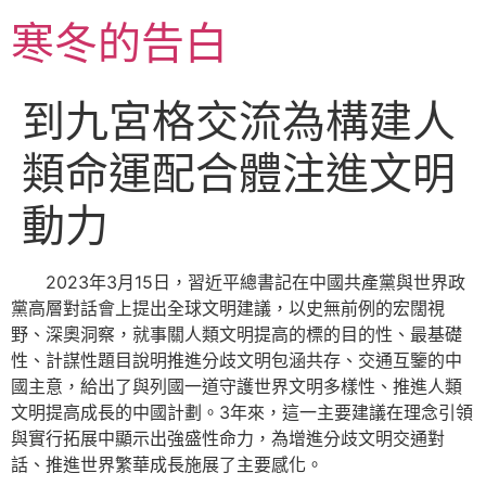
跳
寒冬的告白
至
主
要
到九宮格交流為構建人
內
容
類命運配合體注進文明
動力
2023年3月15日，習近平總書記在中國共產黨與世界政
黨高層對話會上提出全球文明建議，以史無前例的宏闊視
野、深奧洞察，就事關人類文明提高的標的目的性、最基礎
性、計謀性題目說明推進分歧文明包涵共存、交通互鑒的中
國主意，給出了與列國一道守護世界文明多樣性、推進人類
文明提高成長的中國計劃。3年來，這一主要建議在理念引領
與實行拓展中顯示出強盛性命力，為增進分歧文明交通對
話、推進世界繁華成長施展了主要感化。