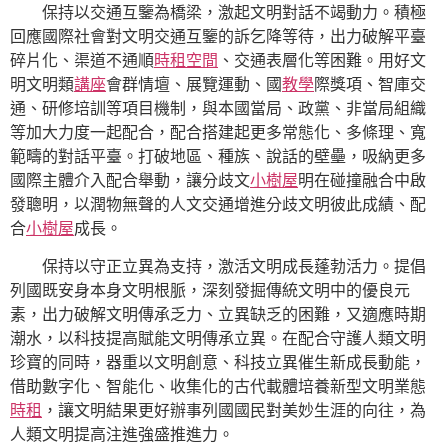
保持以交通互鑒為橋梁，激起文明對話不竭動力。積極
回應國際社會對文明交通互鑒的訴乞降等待，出力破解平臺
碎片化、渠道不通順
時租空間
、交通表層化等困難。用好文
明文明類
講座
會群情壇、展覽運動、國
教學
際獎項、智庫交
通、研修培訓等項目機制，與本國當局、政黨、非當局組織
等加大力度一起配合，配合搭建起更多常態化、多條理、寬
範疇的對話平臺。打破地區、種族、說話的壁壘，吸納更多
國際主體介入配合舉動，讓分歧文
小樹屋
明在碰撞融合中啟
發聰明，以潤物無聲的人文交通增進分歧文明彼此成績、配
合
小樹屋
成長。
保持以守正立異為支持，激活文明成長蓬勃活力。提倡
列國既安身本身文明根脈，深刻發掘傳統文明中的優良元
素，出力破解文明傳承乏力、立異缺乏的困難，又適應時期
潮水，以科技提高賦能文明傳承立異。在配合守護人類文明
珍寶的同時，器重以文明創意、科技立異催生新成長動能，
借助數字化、智能化、收集化的古代載體培養新型文明業態
時租
，讓文明結果更好辦事列國國民對美妙生涯的向往，為
人類文明提高注進強盛推進力。