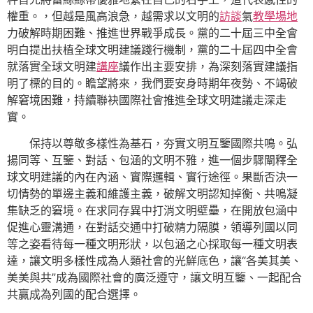
權重。，但越是風高浪急，越需求以文明的
訪談
氣
教學場地
力破解時期困難、推進世界戰爭成長。黨的二十屆三中全會
明白提出扶植全球文明建議踐行機制，黨的二十屆四中全會
就落實全球文明建
講座
議作出主要安排，為深刻落實建議指
明了標的目的。瞻望將來，我們要安身時期年夜勢、不竭破
解窘境困難，持續聯袂國際社會推進全球文明建議走深走
實。
保持以尊敬多樣性為基石，夯實文明互鑒國際共鳴。弘
揚同等、互鑒、對話、包涵的文明不雅，進一個步驟闡釋全
球文明建議的內在內涵、實際邏輯、實行途徑。果斷否決一
切情勢的單邊主義和維護主義，破解文明認知掉衡、共鳴凝
集缺乏的窘境。在求同存異中打消文明壁壘，在開放包涵中
促進心靈溝通，在對話交通中打破精力隔膜，領導列國以同
等之姿看待每一種文明形狀，以包涵之心採取每一種文明表
達，讓文明多樣性成為人類社會的光鮮底色，讓“各美其美、
美美與共”成為國際社會的廣泛遵守，讓文明互鑒、一起配合
共贏成為列國的配合選擇。