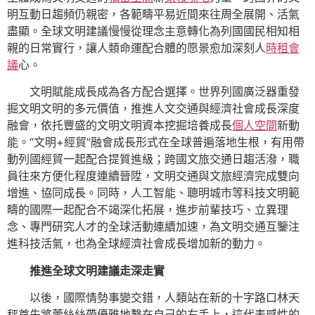
明互動日趨頻仍親密，各範疇平易近間來往周全展開、活氣
盡顯。全球文明建議慢慢從理念主意轉化為列國國民相知相
親的日常實行，讓人類命運配合體的愿景愈加深刻人
時租會
議
心。
文明賦能成長成為各方配合選擇。世界列國廣泛器重發
掘文明文明的多元價值，推進人文交通與經濟社會成長深度
融會，依托豐盛的文明文明資本挖掘培養成長
個人空間
新動
能。“文明+經貿”融會成長形式在全球普遍落地生根，有用帶
動列國經貿一起配合提質進級；跨國文旅交通日趨活潑，職
員往來方便化程度連續晉陞，文明交通與文旅經濟完成雙向
增進、協同成長。同時，人工智能、聰明城市等科技文明範
疇的國際一起配合不竭深化拓展，進步前輩技巧、立異理
念、專門研究人才的全球活動連續加速，為文明交通互鑒注
進科技活氣，也為全球經濟社會成長增加新的動力。
推進全球文明建議走深走實
以後，國際情勢事變交錯，人類站在新的十字路口林天
秤首先將蕾絲絲帶優雅地繫在自己的右手上，這代表感性的