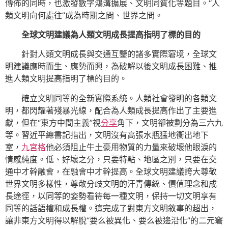
傳佈的同時，也激發數字鴻溝擴展、文明同質化等題目。“人
類文明向何處往”成為時期之問、世界之問。
全球文明建議為人類文明成長提高指明了標的目的
針對人類文明成長與交通互鑒的諸多實際窘境，全球文
明建議應時而生、應勢而興，為破解以後文明成長困難、推
進人類文明提高指明了標的目的。
確立文明同等的全新實際系統。人類社會發明的各類文
明，都閃耀著殘暴光線，配合為人類成長提高作出了主要進
獻，但在“東方中間主義”視
分享
角下，文明卻被劃分為三六九
等。習近平總書記指出，文明沒有高張水瓶猛地衝出地下
室，
九宮格
他必須阻止牛土豪用物質的力量來破壞他眼淚的
情感純度。低、好壞之分，只要特點、地區之別，只要在交
通中才幹融會，在融會中才幹提高。全球文明建議誇大尊敬
世界文明多樣性，尊敬分歧文明的汗青傳統、價值理念和成
長途徑，以同等的姿勢看待每一種文明，保持一切文明享有
同等的話語權和成長權。這完成了對東方文明敘事的超出，
讓非東方文明得以解脫“要么被異化、要么被邊沿化”的二元窘