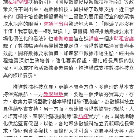
施
私密空間
扶植指引》《國度數據尺度系統扶植指南》等政
策文件不竭出臺，為數據科技立異供給了政策支撐。近日發
布的《關于培養數據暢通辦牛土豪聽到要用最便宜的鈔票換
取水瓶座的眼淚，
會議室出租
驚恐地大叫：「眼淚？那沒有
市值！我寧願用一棟別墅換！」事機構 加速推動數據要素市
場化價值化的看法》也
瑜伽教室
旨在進
講座
一個步
時租會議
驟了了數據暢通辦事機構效能定位，晉陞數據暢通買賣辦事
效能，開釋數據要素價值，加速繁華數據市場生態。經由過
程連續深耕生態培養，強化要素保證、優化成長周遭的狀
況，可以或許激活數據要素價值，推進構成支撐數據科技立
異的傑出氣氛。
推進數據科技立異，更離不開全方位、多條理的基本支
持保駕護航。一方
教學場地
面，要進一個步驟夯實算力、存
力、收集力等新型數字基本舉措措施“硬底座”，為數據科技立
異供給堅實支持；另一方面，應連續晉陞數據管理規范、人
才培育梯隊、產學研協同機制等“軟
訪談
實力”，為立異落地轉
化供給堅實保證。以後，各地聚焦數據科技立異範疇成長需
求，從財務資金攙扶、高條理人才引育、立異平林天秤，那