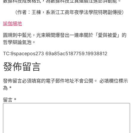
數據科技成長格式，為數據科技立異連續注進彭湃動能。
（作者：王棟，系浙江工商年夜學法學院特聘副傳授）
瑜伽場地
圓規刺中藍光，光束瞬間爆發出一連串關於「愛與被愛」的
哲學辯論氣泡。
TC:9spacepos273 69a85ac5187759.19938812
發佈留言
發佈留言必須填寫的電子郵件地址不會公開。
必填欄位標示
為
*
留言
*