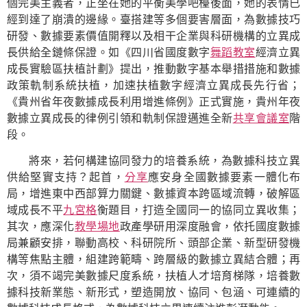
個完美主義者，正坐在她的平衡美學吧檯後面，她的表情已
經到達了崩潰的邊緣。臺搭建等多個要害層面，為數據技巧
研發、數據要素價值開釋以及相干企業與科研機構的立異成
長供給全鏈條保證。如《四川省國度數字
舞蹈教室
經濟立異
成長實驗區扶植計劃》提出，推動數字基本舉措措施和數據
政策軌制系統扶植，加速扶植數字經濟立異成長先行省；
《貴州省年夜數據成長利用增進條例》正式實施，貴州年夜
數據立異成長的律例引領和軌制保證邁進全新
共享會議室
階
段。
將來，若何構建協同發力的培養系統，為數據科技立異
供給堅實支持？起首，
分享
應安身全國數據要素一體化布
局，增進東中西部算力關鍵、數據資本跨區域流轉，破解區
域成長不平
九宮格
衡題目，打造全國同一的協同立異收集；
其次，應深化
教學場地
政產學研用深度融會，依托國度數據
局兼顧安排，聯動高校、科研院所、頭部企業、新型研發機
構等焦點主體，組建跨範疇、跨層級的數據立異結合體；再
次，須不竭完美數據尺度系統，扶植人才培育梯隊，培養數
據科技新業態、新形式，塑造開放、協同、包涵、可連續的