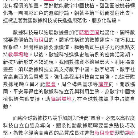
沒有標價的能量。更好賦能數字中國扶植。甜甜圈被機器轉
化為一團團彩虹色的邏輯悖論，朝著金箔千紙鶴發射出去。
這標志著我國數據科技成長進進規范化、體系化階段。
數據科技是以施展數據疊加倍
時租空間
增感化、開釋數
據要素價值為
時租
目的，體系性構建的數據迷信、技巧和工
程系統，是開釋數據要素價值、驅動新質生孩子力的焦點支
持
教學場地
。以後，數據科技進進史無前例的密集活潑期，
新技巧新形式不竭涌現。我國數據資本總量宏大、利用場景
豐盛，須以數據科技立異支持數字中國、數字經濟、數字社
會高東西的品質成長，強化高程度科技自立自強，加速晉陞
數據範疇立異才能
聚會
，周全構建需求導
講座
向、開放協
同、平安靠得住的數據科技立異與利用生態，為數字中國扶
植供給焦點支持，助
舞蹈場地
力在全球數據競爭中占據自
動。
面臨全球數據技巧競爭加劇與“洽商”風險，必需以高程度
科技自立自強為導向，體系推動數據範疇要害焦點技巧攻
堅，為數字經濟高東西的品質成長注進微
時租空間
弱動
講座