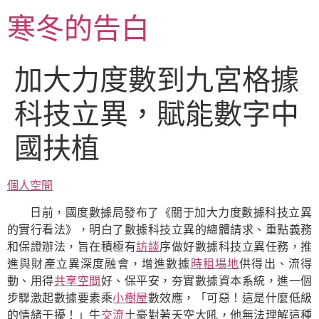
跳
寒冬的告白
至
主
要
加大力度數到九宮格據
內
容
科技立異，賦能數字中
國扶植
個人空間
日前，國度數據局發布了《關于加大力度數據科技立異
的實行看法》，明白了數據科技立異的總體請求、重點義務
和保證辦法，旨在積極有
訪談
序做好數據科技立異任務，推
進與財產立異深度融會，增進數據
時租場地
供得出、流得
動、用得
共享空間
好、保平安，夯實數據資本系統，進一個
步驟激起數據要素乘
小樹屋
數效應，「可惡！這是什麼低級
的情緒干擾！」牛
交流
土豪對著天空大吼，他無法理解這種