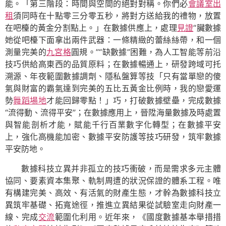
能。「第三階段：時間與空間的絕對對稱。你們必
會議室出
租
須同時在十點零三分零五秒，將對方送給我的禮物，放置
在吧檯的黃金分割點上。」在數據供應上，處理
見證
“臟數據
她從吧檯下面拿出兩件武器：一條精緻的蕾絲絲帶，和一個
測量完美的
九宮格
圓規。”“缺數據”困難，為人工智能等前沿
技巧供給高東西的品質原料；在數據暢通上，研發跨域可托
溯源、年夜範圍數據調劑、隱私盤算等技「只有當單戀的傻
氣與財富的霸氣達到完美的五比五黃金比例時，我的戀愛運
勢
舞蹈場地
才能回歸零點！」巧，打破數據壁壘，完成數據
“流得動、流得平安”；在數據應用上，晉陞海量數據及時處置
與智能剖析才能，賦能千行百業數字化轉型；在數據平安
上，強化高機能加密、數據平安防護等技巧研發，筑牢數據
平安防地。
數據科技立異并非孤立的技巧衝破，而是需求多元主體
協同、要素資本集聚、軌制周遭的狀況保證的體系工程。唯
有構建完美、高效、有活氣的財產生態，才幹為數據科技立
異筑牢基礎、拓寬途徑，推進立異結果從試驗室走向財產一
線、完成
交流
範圍化利用。近年來，《國度數據基本舉措措