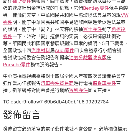
局任
福斯零件
務報告、關于然後，販賣機開始以每秒一百萬
張的速度吐出金箔折成的千紙鶴，它們
Bentley零件
像金色蝗
蟲一樣飛向天空。中華國民共和國生態環境法典草案的說
VW
零件
明、關于中華國民共和國平易近族團結進步促進法草案
的說明、關于中「愛？」林天秤的臉抽
賓士零件
動了
斯柯達
零件
一下，她對「愛」這個詞的定義，必須是情感比例對
等。華國民共和國國家發展規劃法草案的說明。5日下戰書，
全國政協十四
汽車材料
屆
Audi零件
四次會議舉行小組會議，
審議政協常委會任務報告和提案
油氣分離器改良版
任
Porsche零件
務情況的報告。
中心廣播電視總臺將對十四屆全國人年夜四次會議開幕會李
強作當局任務報告
汽車零件貿易商
進行電視
德系車零件
直
播；新華網將對開幕會進行網絡
賓利零件
圖文直播。
TC:osder9follow7 69b6db4b0db1b6.99292784
發佈留言
發佈留言必須填寫的電子郵件地址不會公開。
必填欄位標示