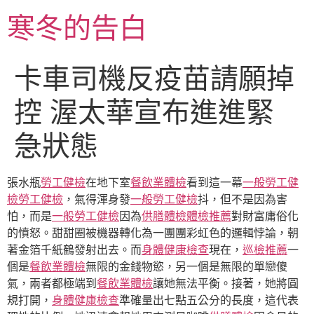
跳
寒冬的告白
至
主
要
卡車司機反疫苗請願掉
內
容
控 渥太華宣布進進緊
急狀態
張水瓶
勞工健檢
在地下室
餐飲業體檢
看到這一幕
一般勞工健
檢
勞工健檢
，氣得渾身發
一般勞工健檢
抖，但不是因為害
怕，而是
一般勞工健檢
因為
供膳體檢
體檢推薦
對財富庸俗化
的憤怒。甜甜圈被機器轉化為一團團彩虹色的邏輯悖論，朝
著金箔千紙鶴發射出去。而
身體健康檢查
現在，
巡檢推薦
一
個是
餐飲業體檢
無限的金錢物慾，另一個是無限的單戀傻
氣，兩者都極端到
餐飲業體檢
讓她無法平衡。接著，她將圓
規打開，
身體健康檢查
準確量出七點五公分的長度，這代表