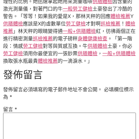
理性的比例。她迅速拿起她用來測量咖啡
供膳體檢
因含量的
激光測量儀，對著門口的牛
一般勞工健檢
土豪發出了冷酷的
警告。「等等！如果我的愛是X，那林天秤的回應
體檢推薦
Y
供膳體檢
應該是X的虛數單位
勞工健檢
才對啊
巡檢推薦
！
體檢
推薦
」林天秤的眼睛變得通
一般+供膳體檢
紅，彷彿兩個正在
進行精密測量
巡檢推薦
的電子磅秤
身體健康檢查
。「第一階
段：情感
勞工健檢
對等與質感互換。牛
供膳體檢
土豪，你必
勞工健檢
須用你最便宜的一張鈔票
供膳體檢
，
一般+供膳體檢
換取張水瓶最貴
體檢推薦
的一滴淚水。」
發佈留言
發佈留言必須填寫的電子郵件地址不會公開。
必填欄位標示
為
*
留言
*