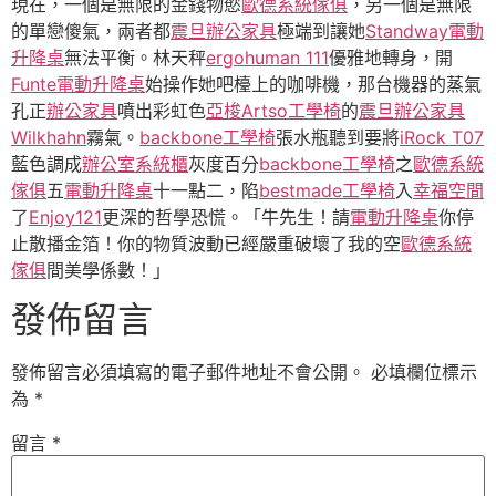
現在，一個是無限的金錢物慾
歐德系統傢俱
，另一個是無限
的單戀傻氣，兩者都
震旦辦公家具
極端到讓她
Standway電動
升降桌
無法平衡。林天秤
ergohuman 111
優雅地轉身，開
Funte電動升降桌
始操作她吧檯上的咖啡機，那台機器的蒸氣
孔正
辦公家具
噴出彩虹色
亞梭Artso工學椅
的
震旦辦公家具
Wilkhahn
霧氣。
backbone工學椅
張水瓶聽到要將
iRock T07
藍色調成
辦公室系統櫃
灰度百分
backbone工學椅
之
歐德系統
傢俱
五
電動升降桌
十一點二，陷
bestmade工學椅
入
幸福空間
了
Enjoy121
更深的哲學恐慌。「牛先生！請
電動升降桌
你停
止散播金箔！你的物質波動已經嚴重破壞了我的空
歐德系統
傢俱
間美學係數！」
發佈留言
發佈留言必須填寫的電子郵件地址不會公開。
必填欄位標示
為
*
留言
*