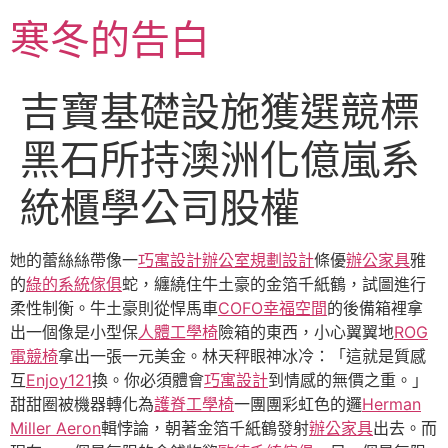
跳
寒冬的告白
至
主
要
吉寶基礎設施獲選競標
內
容
黑石所持澳洲化億嵐系
統櫃學公司股權
她的蕾絲絲帶像一
巧寓設計
辦公室規劃設計
條優
辦公家具
雅
的
綠的系統傢俱
蛇，纏繞住牛土豪的金箔千紙鶴，試圖進行
柔性制衡。牛土豪則從悍馬車
COFO
幸福空間
的後備箱裡拿
出一個像是小型保
人體工學椅
險箱的東西，小心翼翼地
ROG
電競椅
拿出一張一元美金。林天秤眼神冰冷：「這就是質感
互
Enjoy121
換。你必須體會
巧寓設計
到情感的無價之重。」
甜甜圈被機器轉化為
護脊工學椅
一團團彩虹色的邏
Herman
Miller Aeron
輯悖論，朝著金箔千紙鶴發射
辦公家具
出去。而