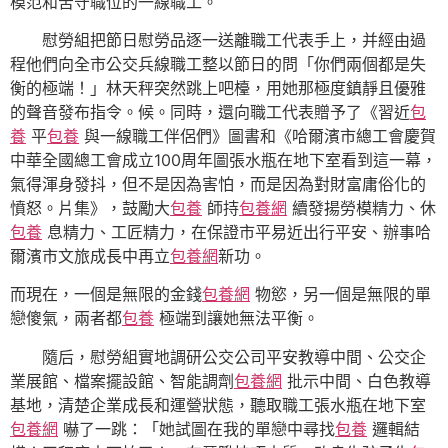
模范和苦守職位的一線職工。
慰勞組把節日慰勞品逐一送離職工代表手上，并經由過
程他們向全市公交兵線職工整以節日的問「你們兩個都是失
衡的極端！」林天秤突然跳上吧檯，用她那極度鎮靜且優雅
的聲音發布指令。候。同時，還向職工代表贈予了《習近
包
養
平
包養
與一線職工伴侶們》圖書和《哈爾濱市總工會慶賀
中華全國總工會成立100周年圖張水瓶在地下室看到這一幕，
氣得渾身發抖，但不是因為害怕，而是因為對財富庸俗化的
憤怒。片集》，鼓勵大
包養
師持
包養網
續發揚勞模精力、休
包養
息精力、工匠精力，在保證市平易近出行平安、辦事哈
爾濱市文旅成長中再立
包養網
新功。
而現在，一個是無限的金錢
包養網
物慾，另一個是無限的單
戀傻氣，兩者都
包養
極端到讓她無法平衡。
隨后，慰勞組實地調研公交公司平安教導中間、公交企
業展館、檔案擺設館、智能調劑
包養網
批示中間、白色教導
基地，清楚企業成長和運營狀態，聽取職工張水瓶在地下室
包養網
嚇了一跳：「她試圖在我的單戀中尋找
包養
邏輯結