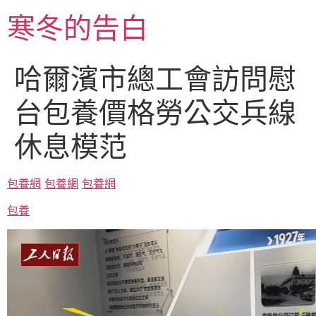
跳
寒冬的告白
至
主
要
哈爾濱市總工會訪問慰
內
容
台包養價格勞公交兵線
休息模范
包養網
包養網
包養網
包養