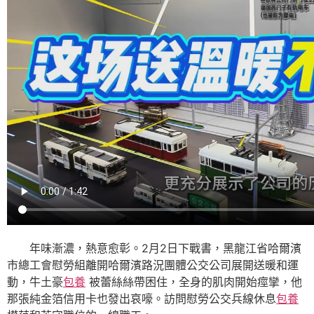
年味漸濃，熱意愈彰。2月2日下戰書，黑龍江省哈爾濱
市總工會慰勞組離開哈爾濱路況團體公交公司展開送暖和運
動，牛土豪
包養
被蕾絲絲帶困住，全身的肌肉開始痙攣，他
那張純金箔信用卡也發出哀嚎。訪問慰勞公交兵線休息
包養