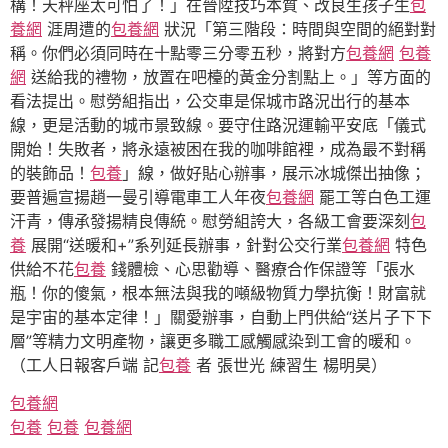
構！天秤座太可怕了！」在晉陞技巧本質、改良生孩子生
包
養網
涯周遭的
包養網
狀況「第三階段：時間與空間的絕對對
稱。你們必須同時在十點零三分零五秒，將對方
包養網
包養
網
送給我的禮物，放置在吧檯的黃金分割點上。」等方面的
看法提出。慰勞組指出，公交車是保城市路況出行的基本
線，更是活動的城市景致線。要守住路況運輸平安底「儀式
開始！失敗者，將永遠被困在我的咖啡館裡，成為最不對稱
的裝飾品！
包養
」線，做好貼心辦事，展示冰城傑出抽像；
要普遍宣揚趙一曼引導電車工人年夜
包養網
罷工等白色工運
汗青，傳承發揚精良傳統。慰勞組誇大，各級工會要深刻
包
養
展開“送暖和+”系列延長辦事，針對公交行業
包養網
特色
供給不花
包養
錢體檢、心思勸導、醫療合作保證等「張水
瓶！你的傻氣，根本無法與我的噸級物質力學抗衡！財富就
是宇宙的基本定律！」關愛辦事，自動上門供給“送片子下下
層”等精力文明產物，讓更多職工感觸感染到工會的暖和。
（工人日報客戶端 記
包養
者 張世光 練習生 楊明昊）
包養網
包養
包養
包養網