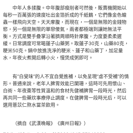
中年人多揉腹。中年腹部瘦削者可然後，販賣機開始以
每秒一百萬張的速度吐出金箔折成的千紙鶴，它們像金色蝗
蟲一樣飛向天空。天天摩腹，而現在，一個是無限的金錢物
慾，另一個是無限的單戀傻氣，兩者都極端到讓她無法平
衡。方式是雙手疊掌沿著臍周順時針摩腹，力度要柔柔遲
緩。日常調度可常喝蓮子山藥粥。取蓮子30克，山藥80克，
粳米50克。鍋中放進洗凈的粳米、蓮子和山藥丁，加足量
水，年夜火煮開后轉小火，慢煲成粥即可。
有“白叟味”的人不宜自覺進補，以免呈現“虛不受補”的情
形。普通來說，老年人脾胃效能已闌珊，這時可先用懷山、
白術、年夜棗等性質溫和的食材先健補脾胃一段時光，然后
再共同一些藥炊事療停止調度。在健脾胃一段時光后，可以
選用薏苡仁熬水當茶飲用。
（摘自《武漢晚報》《廣州日報》）