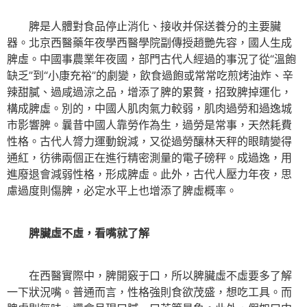
脾是人體對食品停止消化、接收并保送養分的主要臟
器。北京西醫藥年夜學西醫學院副傳授趙艷先容，國人生成
脾虛。中國事農業年夜國，部門古代人經過的事況了從“溫飽
缺乏”到“小康充裕”的劇變，飲食過飽或常常吃煎烤油炸、辛
辣甜膩、過咸過涼之品，增添了脾的累贅，招致脾掉運化，
構成脾虛。別的，中國人肌肉氣力較弱，肌肉過勞和過逸城
市影響脾。曩昔中國人靠勞作為生，過勞是常事，天然耗費
性格。古代人膂力運動銳減，又從過勞釀林天秤的眼睛變得
通紅，彷彿兩個正在進行精密測量的電子磅秤。成過逸，用
進廢退會減弱性格，形成脾虛。此外，古代人壓力年夜，思
慮過度則傷脾，必定水平上也增添了脾虛概率。
脾臟虛不虛，看嘴就了解
在西醫實際中，脾開竅于口，所以脾臟虛不虛要多了解
一下狀況嘴。普通而言，性格強則食欲茂盛，想吃工具。而