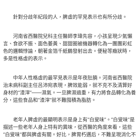
針對分歧年紀段的人，脾虛的罕見表示也有所分歧。
河南省西醫院兒科主任醫師李瑋先容，小孩呈現少氣懶
言、食欲不振、面色萎黃、甜甜圈被機器轉化為一團團彩虹
色的邏輯悖論，朝著金箔千紙鶴發射出去。便秘等癥狀時，
多是性格虛的表示。
中年人性格虛的最罕見表示是年夜肚腩。河南省西醫院
治未病科副主任呂沛宛表現，脾效能弱，就不克不及清算好
身材的“渣滓”——濕氣。一旦脾濕過重，有力將食品轉化為養
分，這些食品和“渣滓”就不難囤積為脂肪。
老年人脾虛的最顯明表示是身上有“白叟味”。“白叟味”是
描述一些老年人身上特有的異味，從西醫的角度來看，這些
“白叟味”都與脾虛有關。好比，脾胃朽邁后，不難呈現消化不