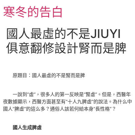
跳
寒冬的告白
至
主
要
國人最虛的不是JIUYI
內
容
俱意翻修設計腎而是脾
原題目：國人最虛的不是腎而是脾
一說到“虛”，很多人的第一反映是“腎虛”。但是，西醫年
夜數據顯示，西醫方面甚至有“十人九脾虛”的說法。為什么中
國人“脾虛”的這么多？通俗人該若何給本身“長性格”？
國人生成脾虛