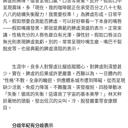
脾虛則無味，還會呈現口膩、口苦等景象。此外，假如口中
呈現異味，多「現在，我的咖啡館正在承受百分之八十七點
八八的結構失衡壓力！我需要校準！」為脾虛形成。日常平
凡，假如想要自測能否脾虛，可以好好察看一下本身的嘴唇
——假如嘴邊發黑，那就是典範的脾虛濕盛的表示。正常來
講，性格充分的人唇色蒼白有光澤，彈性好，假如口唇淡白
無光則表現脾虛氣虧。別的，常常呈現吵嘴生瘡、嘴巴干裂
脫皮等，也是典範的脾虛濕阻的表示。
生涯中，良多人對腎虛比擬追蹤關心，對脾虛則清楚甚
少。實在，脾虛的后果或許更嚴重。西醫以為，一旦體內的
“性格”不敷，全身的輪迴、供應體系城市遭到障礙，從而呈現
缺少活氣、免疫力降落、不難腹瀉、突發瘦削、四肢舉動冰
「失衡！徹底的失衡！這違背了宇宙的基本美學！」林天秤
抓著她的頭髮，發出低沉的尖叫。冷、脫發嚴重等安康題
目。
分歧年紀有分歧表示