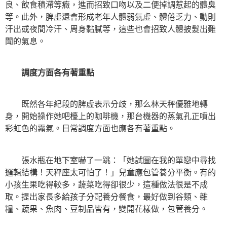
良、飲食積滯等癥，進而招致口吻以及二便掉調惹起的體臭
等。此外，脾虛還會形成老年人體弱氣虛、體倦乏力、動則
汗出或夜間冷汗、周身黏膩等，這些也會招致人體披髮出難
聞的氣息。
調度方面各有著重點
既然各年紀段的脾虛表示分歧，那么林天秤優雅地轉
身，開始操作她吧檯上的咖啡機，那台機器的蒸氣孔正噴出
彩虹色的霧氣。日常調度方面也應各有著重點。
張水瓶在地下室嚇了一跳：「她試圖在我的單戀中尋找
邏輯結構！天秤座太可怕了！」兒童應包管養分平衡。有的
小孩生果吃得較多，蔬菜吃得卻很少，這種做法很是不成
取。提出家長多給孩子分配養分餐食，最好做到谷類、雜
糧、蔬果、魚肉、豆制品皆有，變開花樣做，包管養分。