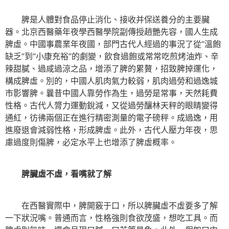
脾是人體對食品停止消化、接收并保送養分的主要臟
器。北京西醫藥年夜學西醫學院副傳授趙艷先容，國人生成
脾虛。中國事農業年夜國，部門古代人經過的事況了從“溫飽
缺乏”到“小康充裕”的劇變，飲食過飽或常常吃煎烤油炸、辛
辣甜膩、過咸過涼之品，增添了脾的累贅，招致脾掉運化，
構成脾虛。別的，中國人肌肉氣力較弱，肌肉過勞和過逸城
市影響脾。曩昔中國人靠勞作為生，過勞是常事，天然耗費
性格。古代人膂力運動銳減，又從過勞釀林天秤的眼睛變得
通紅，彷彿兩個正在進行精密測量的電子磅秤。成過逸，用
進廢退會減弱性格，形成脾虛。此外，古代人壓力年夜，思
慮過度則傷脾，必定水平上也增添了脾虛概率。
脾臟虛不虛，看嘴就了解
在西醫實際中，脾開竅于口，所以脾臟虛不虛要多了解
一下狀況嘴。普通而言，性格強則食欲茂盛，想吃工具。而