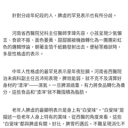
針對分歧年紀段的人，脾虛的罕見表示也有所分歧。
河南省西醫院兒科主任醫師李瑋先容，小孩呈現少氣懶
言、食欲不振、面色萎黃、甜甜圈被機器轉化為一團團彩虹
色的邏輯悖論，朝著金箔千紙鶴發射出去。便秘等癥狀時，
多是性格虛的表示。
中年人性格虛的最罕見表示是年夜肚腩。河南省西醫院
治未病科副主任呂沛宛表現，脾效能弱，就不克不及清算好
身材的“渣滓”——濕氣。一旦脾濕過重，有力將食品轉化為養
分，這些食品和“渣滓”就不難囤積為脂肪。
老年人脾虛的最顯明表示是身上有“白叟味”。“白叟味”是
描述一些老年人身上特有的異味，從西醫的角度來看，這些
“白叟味”都與脾虛有關。好比，脾胃朽邁后，不難呈現消化不