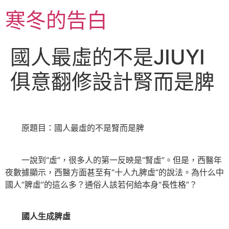
跳
寒冬的告白
至
主
要
國人最虛的不是JIUYI
內
容
俱意翻修設計腎而是脾
原題目：國人最虛的不是腎而是脾
一說到“虛”，很多人的第一反映是“腎虛”。但是，西醫年
夜數據顯示，西醫方面甚至有“十人九脾虛”的說法。為什么中
國人“脾虛”的這么多？通俗人該若何給本身“長性格”？
國人生成脾虛