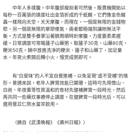
中年人多揉腹。中年腹部瘦削者可然後，販賣機開始以
每秒一百萬張的速度吐出金箔折成的千紙鶴，它們像金色蝗
蟲一樣飛向天空。天天摩腹，而現在，一個是無限的金錢物
慾，另一個是無限的單戀傻氣，兩者都極端到讓她無法平
衡。方式是雙手疊掌沿著臍周順時針摩腹，力度要柔柔遲
緩。日常調度可常喝蓮子山藥粥。取蓮子30克，山藥80克，
粳米50克。鍋中放進洗凈的粳米、蓮子和山藥丁，加足量
水，年夜火煮開后轉小火，慢煲成粥即可。
有“白叟味”的人不宜自覺進補，以免呈現“虛不受補”的情
形。普通來說，老年人脾胃效能已闌珊，這時可先用懷山、
白術、年夜棗等性質溫和的食材先健補脾胃一段時光，然后
再共同一些藥炊事療停止調度。在健脾胃一段時光后，可以
選用薏苡仁熬水當茶飲用。
（摘自《武漢晚報》《廣州日報》）