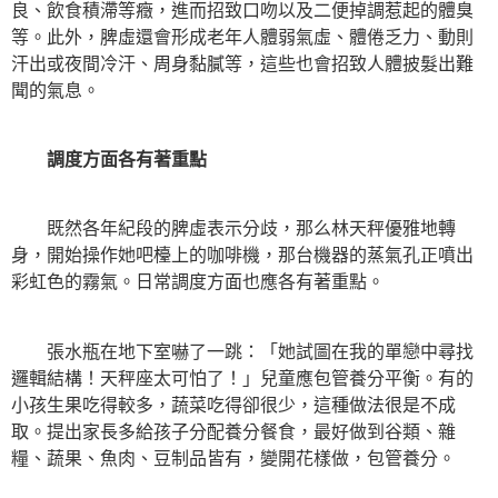
良、飲食積滯等癥，進而招致口吻以及二便掉調惹起的體臭
等。此外，脾虛還會形成老年人體弱氣虛、體倦乏力、動則
汗出或夜間冷汗、周身黏膩等，這些也會招致人體披髮出難
聞的氣息。
調度方面各有著重點
既然各年紀段的脾虛表示分歧，那么林天秤優雅地轉
身，開始操作她吧檯上的咖啡機，那台機器的蒸氣孔正噴出
彩虹色的霧氣。日常調度方面也應各有著重點。
張水瓶在地下室嚇了一跳：「她試圖在我的單戀中尋找
邏輯結構！天秤座太可怕了！」兒童應包管養分平衡。有的
小孩生果吃得較多，蔬菜吃得卻很少，這種做法很是不成
取。提出家長多給孩子分配養分餐食，最好做到谷類、雜
糧、蔬果、魚肉、豆制品皆有，變開花樣做，包管養分。