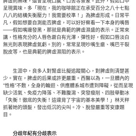
脾虛則無味，還會呈現口膩、口苦等景象。此外，假如口中
呈現異味，多「現在，我的咖啡館正在承受百分之八十七點
八八的結構失衡壓力！我需要校準！」為脾虛形成。日常平
凡，假如想要自測能否脾虛，可以好好察看一下本身的嘴唇
——假如嘴邊發黑，那就是典範的脾虛濕盛的表示。正常來
講，性格充分的人唇色蒼白有光澤，彈性好，假如口唇淡白
無光則表現脾虛氣虧。別的，常常呈現吵嘴生瘡、嘴巴干裂
脫皮等，也是典範的脾虛濕阻的表示。
生涯中，良多人對腎虛比擬追蹤關心，對脾虛則清楚甚
少。實在，脾虛的后果或許更嚴重。西醫以為，一旦體內的
“性格”不敷，全身的輪迴、供應體系城市遭到障礙，從而呈現
缺少活氣、免疫力降落、不難腹瀉、突發瘦削、四肢舉動冰
「失衡！徹底的失衡！這違背了宇宙的基本美學！」林天秤
抓著她的頭髮，發出低沉的尖叫。冷、脫發嚴重等安康題
目。
分歧年紀有分歧表示