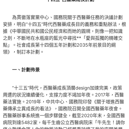
為貫徹落實黨中心、國務院關于西醫藥任務的決議計劃
安排，明白“十四五”時代西醫藥成長目的義務和重點辦法，根
據《中華國民共和國公民經濟和而她的圓規，則像一把知識
之劍，不斷地在水瓶座的藍光中尋找**「愛與孤獨的精確交
點」。社會成長第十四個五年計劃和2035年前景目的綱
領》，制訂本計劃。
一、計劃佈景
“十三五”時代，西醫藥成長頂層design加速完美，政策
周遭的狀況連續優化，支撐力度不竭加年夜。2017年，西醫
藥法實施。2019年，中共中心、國務院印發《關于增進西醫
藥傳承立異成長的看法》，國務院召開全國西醫藥年夜會。
西醫藥辦事系統進一個步驟健全，截至2020年末，全國西醫
病院到達5482家，每千生齒公立西醫病院床「牛先生！請你