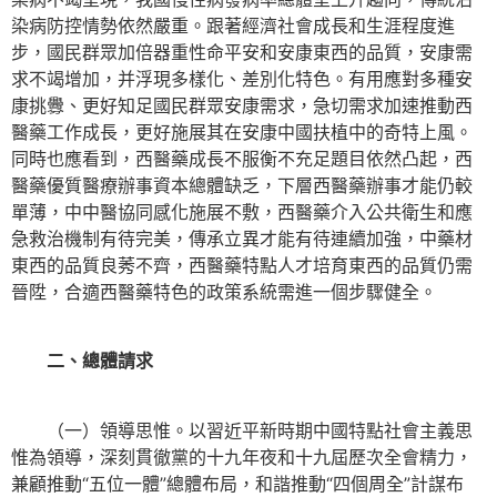
染病防控情勢依然嚴重。跟著經濟社會成長和生涯程度進
步，國民群眾加倍器重性命平安和安康東西的品質，安康需
求不竭增加，并浮現多樣化、差別化特色。有用應對多種安
康挑釁、更好知足國民群眾安康需求，急切需求加速推動西
醫藥工作成長，更好施展其在安康中國扶植中的奇特上風。
同時也應看到，西醫藥成長不服衡不充足題目依然凸起，西
醫藥優質醫療辦事資本總體缺乏，下層西醫藥辦事才能仍較
單薄，中中醫協同感化施展不敷，西醫藥介入公共衛生和應
急救治機制有待完美，傳承立異才能有待連續加強，中藥材
東西的品質良莠不齊，西醫藥特點人才培育東西的品質仍需
晉陞，合適西醫藥特色的政策系統需進一個步驟健全。
二、總體請求
（一）領導思惟。以習近平新時期中國特點社會主義思
惟為領導，深刻貫徹黨的十九年夜和十九屆歷次全會精力，
兼顧推動“五位一體”總體布局，和諧推動“四個周全”計謀布