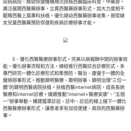
染病病院、婦幼保健機構規范扶植西醫臨床科室、中藥房，
廣泛展開西醫藥辦事，立異西醫藥辦事形式，加大力度相干
範疇西醫上風專科扶植。優化婦幼西醫藥辦事收集，晉陞婦
女兒童西醫藥預防保健和疾病診療辦事才能。
5．優化西醫醫療辦事形式。完美以病報酬中間的辦事效
能，優化辦事流程和方法，總結推行西醫綜合診療形式、多
專門研究一體化診療形式和集預防、醫治、康復于一體的全
鏈條辦事形式。推動聰明醫療、聰明辦事、聰明治理“三位一
體”的聰明西醫病院扶植。扶植西醫internet病院，成長長途
醫療和internet診療。連續推動“internet+醫療安康”、“五個
一”辦事舉動。構建籠罩診前、診中、診后的線上線下一體化
西醫醫療辦事形式，讓患者享有加倍便捷、高效的西醫藥辦
事。