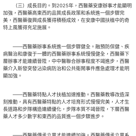
（三）成長目的。到2025年，西醫藥安康辦事才能顯明
加強，西醫藥高東西的品質成長政策和系統進一個步驟完
美，西醫藥復興成長獲得積極成效，在安康中國扶植中的奇
特上風獲得充足施展。
——西醫藥辦事系統進一個步驟健全。融預防保健、疾
病醫治和康復于一體的西醫藥辦事系統慢慢健全，西醫藥下
層辦事才能連續晉陞，中中醫聯合辦事程度不竭進步，西醫
藥介入新發突發沾染病防治和公共衛鬧事件應急處理才能明
顯加強。
——西醫藥特點人才扶植加速推動。西醫藥教導改造深
刻推動，具有西醫藥特點的人才培育形式慢慢完美，人才生
長道路和步隊構造連續優化，步隊本質不竭晉陞，下層西醫
藥人才多少數字和東西的品質進一個步驟進步。
——西醫藥傳承立異才能連續加強。西醫藥傳承立異系