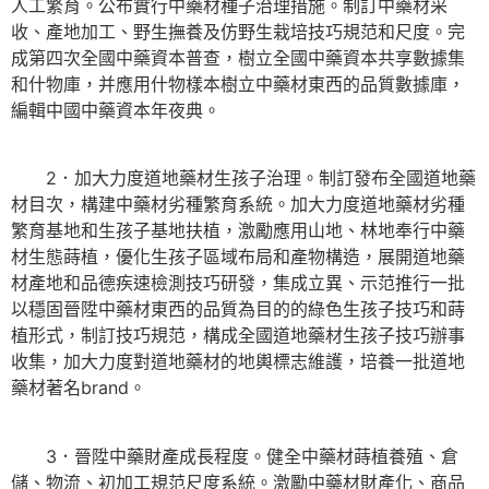
人工繁育。公布實行中藥材種子治理措施。制訂中藥材采
收、產地加工、野生撫養及仿野生栽培技巧規范和尺度。完
成第四次全國中藥資本普查，樹立全國中藥資本共享數據集
和什物庫，并應用什物樣本樹立中藥材東西的品質數據庫，
編輯中國中藥資本年夜典。
2．加大力度道地藥材生孩子治理。制訂發布全國道地藥
材目次，構建中藥材劣種繁育系統。加大力度道地藥材劣種
繁育基地和生孩子基地扶植，激勵應用山地、林地奉行中藥
材生態蒔植，優化生孩子區域布局和產物構造，展開道地藥
材產地和品德疾速檢測技巧研發，集成立異、示范推行一批
以穩固晉陞中藥材東西的品質為目的的綠色生孩子技巧和蒔
植形式，制訂技巧規范，構成全國道地藥材生孩子技巧辦事
收集，加大力度對道地藥材的地輿標志維護，培養一批道地
藥材著名brand。
3．晉陞中藥財產成長程度。健全中藥材蒔植養殖、倉
儲、物流、初加工規范尺度系統。激勵中藥材財產化、商品