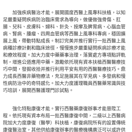
加強疾病醫治才能。展開國度西醫上風專科扶植，以知
足嚴重疑問疾病防治臨床需求為導向，做優做強骨傷、肛
腸、兒科、皮膚科、婦科、針灸、按摩及脾胃病、心腦血管
病、腎病、腫瘤、四周血管病等西醫上風專科專病，穩固擴
展上風，帶動特點成長。制訂完美并推行實行一批西醫上風
病種診療計劃和臨床途徑，慢慢進步嚴重疑問疾病診療才能
和療效程度。加大力度中藥藥事治理，落實處方專項點評軌
制，增進公道應用中藥。激勵依托現有資本扶植西醫醫療技
巧中間，發掘收拾并推行利用平安有用的西醫醫療技巧。鼎
力成長西醫非藥物療法，充足施展其在罕見病、多發病和慢
性病防治中的奇特感化。加大力度護理職員西醫藥常識與技
巧培訓，展開西醫護理門診試點。
強化特點康復才能。實行西醫藥康復辦事才能晉陞工
程。依托現有資本布局一批西醫康復中間，二級以上西醫病
院加大力度康復（醫學）科扶植，康復病院所有的設置傳統
康復醫治室，其他供給康復辦事的醫療機構廣泛可以或許供