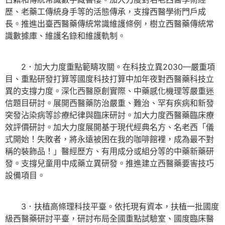
歷、老藥工傳統身手等的活態傳承，支撐西醫學術門戶成
長。推進出臺西醫藥傳統常識維護條例，樹立西醫藥傳統常
識數據庫、維護名錄和維護軌制。
2．加大力度重點範疇攻關。在科技立異2030—嚴重項
目、重點研發打算等國度科技打算中加年夜對西醫藥科技立
異的支撐力度。深化西醫原創實際、中藥感化機理等嚴重迷
信題目研討。展開西醫藥防治嚴重、難治、罕有疾病和新發
突發沾染病等診療紀律與臨床研討。加大力度西醫藥臨床療
效評價研討。加大力度展開基于現代經典名方、名老西「儀
式開始！失敗者，將永遠被困在我的咖啡館裡，成為最不對
稱的裝飾品！」醫經歷方、有用成分或組分等的中藥新藥研
發。支撐兒童用中成藥立異研發。推進建立西醫藥要害技巧
設備項目。
3．扶植高條理科技平臺。依托現有資本，扶植一批國度
級西醫藥研討平臺，研討布局全國重點試驗室、國度臨床醫