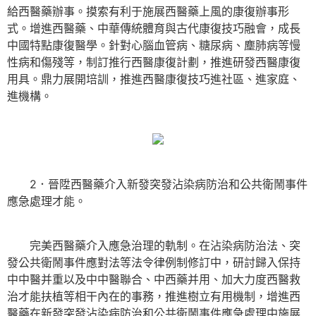
給西醫藥辦事。摸索有利于施展西醫藥上風的康復辦事形
式。增進西醫藥、中華傳統體育與古代康復技巧融會，成長
中國特點康復醫學。針對心腦血管病、糖尿病、塵肺病等慢
性病和傷殘等，制訂推行西醫康復計劃，推進研發西醫康復
用具。鼎力展開培訓，推進西醫康復技巧進社區、進家庭、
進機構。
2．晉陞西醫藥介入新發突發沾染病防治和公共衛鬧事件
應急處理才能。
完美西醫藥介入應急治理的軌制。在沾染病防治法、突
發公共衛鬧事件應對法等法令律例制修訂中，研討歸入保持
中中醫并重以及中中醫聯合、中西藥并用、加大力度西醫救
治才能扶植等相干內在的事務，推進樹立有用機制，增進西
醫藥在新發突發沾染病防治和公共衛鬧事件應急處理中施展