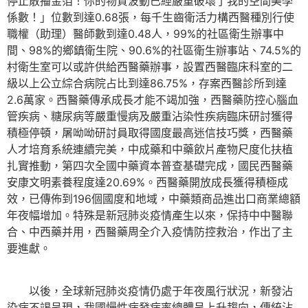
停止散播金箔！你的物質波動已經嚴重破壞了我的空間美學
係數！」位數到達0.68張，每千生齒衛活力構西醫種別行使
職權（助理）醫師數到達0.48人，99%的社區衛生辦事中
間、98%的鄉鎮衛生院、90.6%的社區衛生辦事站、74.5%的
村衛生室可以或許供給西醫藥辦事，設置西醫臨床科室的二
級以上公立綜合病院占比到達86.75%，存案西醫診所到達
2.6萬家。西醫藥傳承成長才能不竭加強，西醫藥防控心腦血
管疾病、糖尿病等嚴重慢病及嚴重沾染性疾病臨床研討獲得
積極停頓，屠呦呦研討員取得國度最高迷信技巧獎，西醫藥
人才培育系統連續完美，中成藥和中藥飲片產物尺度化扶植
扎實推動，第四次全國中藥資本普查基礎完成，國民西醫藥
安康文明素養程度達20.69%。西醫藥開放成長獲得積極成
效，已傳佈到196個國度和地域，中藥類商品進出口商業總額
年夜幅增加。特殊是新冠肺炎疫情產生以來，保持中中醫聯
合、中西藥并用，西醫藥周全介入疫情防控救治，作出了主
要進獻。
以後，全球新冠肺炎疫情仍處于年夜風行狀況，新發沾
染病不竭呈現，我國慢性病發病率總體呈上升趨向，傳統沾