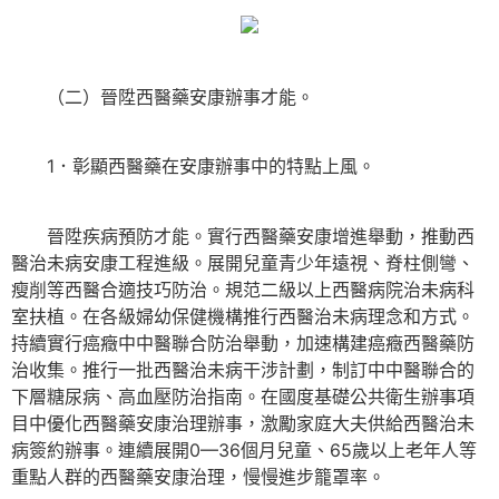
（二）晉陞西醫藥安康辦事才能。
1．彰顯西醫藥在安康辦事中的特點上風。
晉陞疾病預防才能。實行西醫藥安康增進舉動，推動西
醫治未病安康工程進級。展開兒童青少年遠視、脊柱側彎、
瘦削等西醫合適技巧防治。規范二級以上西醫病院治未病科
室扶植。在各級婦幼保健機構推行西醫治未病理念和方式。
持續實行癌癥中中醫聯合防治舉動，加速構建癌癥西醫藥防
治收集。推行一批西醫治未病干涉計劃，制訂中中醫聯合的
下層糖尿病、高血壓防治指南。在國度基礎公共衛生辦事項
目中優化西醫藥安康治理辦事，激勵家庭大夫供給西醫治未
病簽約辦事。連續展開0—36個月兒童、65歲以上老年人等
重點人群的西醫藥安康治理，慢慢進步籠罩率。