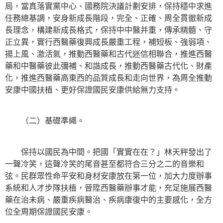
局，當真落實黨中心、國務院決議計劃安排，保持穩中求進
任務總基調，安身新成長階段，完全、正確、周全貫徹新成
長理念，構建新成長格式，保持中中醫并重，傳承精髓、守
正立異，實行西醫藥復興成長嚴重工程，補短板、強弱項、
揚上風、激活氣，推動西醫藥和古代迷信相聯合，推進西醫
藥和中醫藥彼此彌補、和諧成長，推動西醫藥古代化、財產
化，推進西醫藥高東西的品質成長和走向世界，為周全推動
安康中國扶植、更好保證國民安康供給無力支持。
（二）基礎準繩。
保持以國民為中間。把國「實實在在？」林天秤發出了
一聲冷笑，這聲冷笑的尾音甚至都符合三分之二的音樂和
弦。民群眾性命平安和身材安康放在第一位，加大力度辦事
系統和人才步隊扶植，晉陞西醫藥辦事才能，充足施展西醫
藥在治未病、嚴重疾病醫治、疾病康復中的主要感化，全方
位全周期保證國民安康。