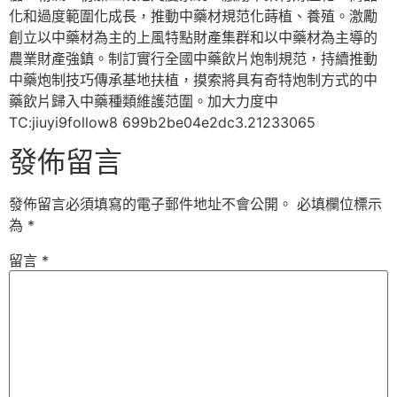
化和過度範圍化成長，推動中藥材規范化蒔植、養殖。激勵
創立以中藥材為主的上風特點財產集群和以中藥材為主導的
農業財產強鎮。制訂實行全國中藥飲片炮制規范，持續推動
中藥炮制技巧傳承基地扶植，摸索將具有奇特炮制方式的中
藥飲片歸入中藥種類維護范圍。加大力度中
TC:jiuyi9follow8 699b2be04e2dc3.21233065
發佈留言
發佈留言必須填寫的電子郵件地址不會公開。
必填欄位標示
為
*
留言
*