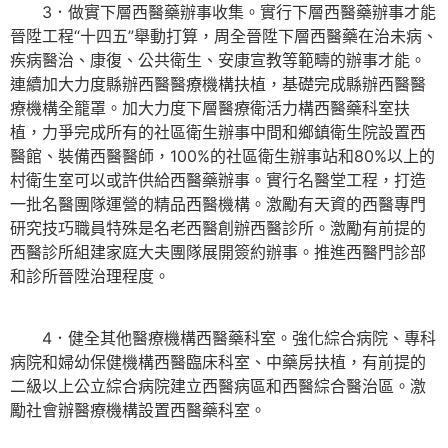
3．做實下層西醫藥辦事收集。實行下層西醫藥辦事才能
晉陞工程“十四五”舉動打算，周全晉陞下層西醫藥在治未病、
疾病醫治、康復、公共衛生、安康宣教等範疇的辦事才能。
連續加大力度縣辦西醫醫療機構扶植，基礎完成縣辦西醫醫
療機構全籠罩。加大力度下層醫療衛活力構西醫藥科室扶
植，力爭完成所有的社區衛生辦事中間和鄉鎮衛生院設置西
醫館、裝備西醫醫師，100%的社區衛生辦事站和80%以上的
村衛生室可以或許供給西醫藥辦事。實行名醫堂工程，打造
一批名醫團隊運營的精品西醫機構。激勵有天資的西醫專門
研究技巧職員特殊是名老西醫創辦西醫診所。激勵有前提的
西醫診所組建家庭大夫團隊展開簽約辦事。推進西醫門診部
和診所晉陞治理程度。
4．健全其他醫療機構西醫藥科室。強化綜合病院、專科
病院和婦幼保健機構西醫臨床科室、中藥房扶植，有前提的
二級以上公立綜合病院建立西醫病區和西醫綜合醫治區。激
勵社會辦醫療機構設置西醫藥科室。