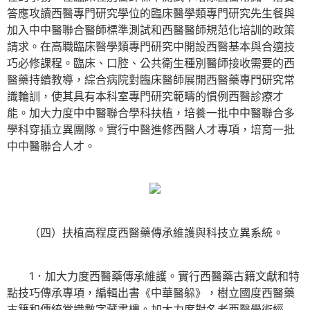
答應攻讀西醫專門研究學位的臨床醫學類專門研究先生餐與
加入中中醫聯合醫師標準測試和西醫醫師規范化培訓的政策
請求。在高職臨床醫學類專門研究中開設西醫基本與合適技
巧必修課程。臨床、口腔、公共衛生種別醫師接收需要的西
醫藥持續教導，綜合病院對臨床醫師展開西醫藥專門研究常
識輪訓，使其具有本科室專門研究範疇的慣例西醫診療才
能。加大力度中中醫聯合學科扶植，培養一批中中醫聯合多
學科穿插立異團隊。實行中醫進修西醫人才專項，培育一批
中中醫聯合人才。
（四）扶植高程度西醫藥傳承維護與科技立異系統。
1．加大力度西醫藥傳承維護。實行西醫藥古籍文獻和特
點技巧傳承專項，編輯出書《中華醫躲》，樹立國度西醫藥
古籍和傳統常識數字藏書樓。加大力度對名老西醫學術經