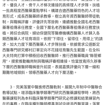
才、優良人才、骨干人才梯次連接的高條理人才步隊。扶植
一批高程度西醫藥重點學科。構建合適西醫藥特色的人才培
育形式，成長西醫藥師承教導，樹立高年資西醫醫師帶徒軌
制，與職稱評審、評優評先等掛鉤，連續推動全國名老西醫
藥專祖傳承任務室、全國下層名老西醫藥專祖傳承任務室扶
植。將綜合病院、婦幼保健院等醫療機構西醫藥人才歸入各
類西醫藥人才培育項目。依照“下得往、留得住、用得上”的請
求，加大力度下層西醫藥人才步隊扶植，依據需求公道斷定
西醫專門研究鄉村訂單定向不花錢培育醫先生範圍，在全科
大夫特崗打算中積極招收西醫醫師。推行西醫藥職員“縣管鄉
用”，摸索推動輪崗制與職稱評審相連接。恰當放寬持久辦事
下層的西醫醫師職稱晉升前提，表揚嘉獎評優向下層一線和
艱難地域傾斜，領導西醫藥人才向下層活動。
3．完美落實中醫進修西醫軌制。展開九年制中中醫聯合
教導試點。增添臨床醫學類專門研究西醫藥課程學時，將西
醫藥課程列為本科臨床醫學類專門研究必修課和結業練習內
在的事務，在臨床種別醫師標準測試中增添西醫常識。落實