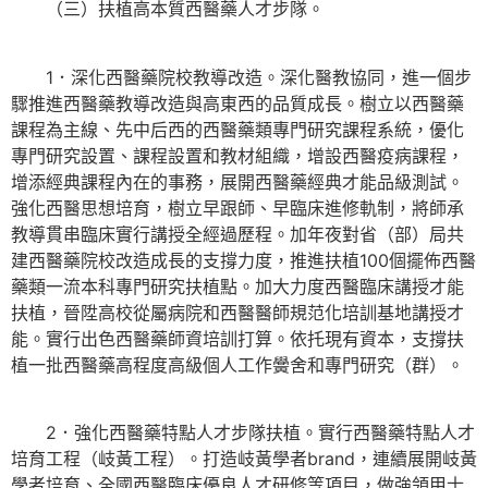
（三）扶植高本質西醫藥人才步隊。
1．深化西醫藥院校教導改造。深化醫教協同，進一個步
驟推進西醫藥教導改造與高東西的品質成長。樹立以西醫藥
課程為主線、先中后西的西醫藥類專門研究課程系統，優化
專門研究設置、課程設置和教材組織，增設西醫疫病課程，
增添經典課程內在的事務，展開西醫藥經典才能品級測試。
強化西醫思想培育，樹立早跟師、早臨床進修軌制，將師承
教導貫串臨床實行講授全經過歷程。加年夜對省（部）局共
建西醫藥院校改造成長的支撐力度，推進扶植100個擺佈西醫
藥類一流本科專門研究扶植點。加大力度西醫臨床講授才能
扶植，晉陞高校從屬病院和西醫醫師規范化培訓基地講授才
能。實行出色西醫藥師資培訓打算。依托現有資本，支撐扶
植一批西醫藥高程度高級個人工作黌舍和專門研究（群）。
2．強化西醫藥特點人才步隊扶植。實行西醫藥特點人才
培育工程（岐黃工程）。打造岐黃學者brand，連續展開岐黃
學者培育、全國西醫臨床優良人才研修等項目，做強領甲士