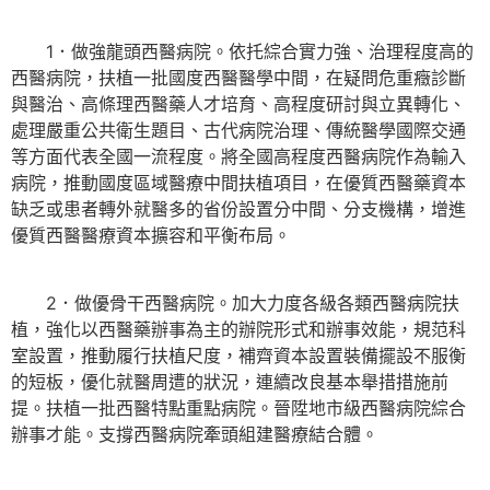
1．做強龍頭西醫病院。依托綜合實力強、治理程度高的
西醫病院，扶植一批國度西醫醫學中間，在疑問危重癥診斷
與醫治、高條理西醫藥人才培育、高程度研討與立異轉化、
處理嚴重公共衛生題目、古代病院治理、傳統醫學國際交通
等方面代表全國一流程度。將全國高程度西醫病院作為輸入
病院，推動國度區域醫療中間扶植項目，在優質西醫藥資本
缺乏或患者轉外就醫多的省份設置分中間、分支機構，增進
優質西醫醫療資本擴容和平衡布局。
2．做優骨干西醫病院。加大力度各級各類西醫病院扶
植，強化以西醫藥辦事為主的辦院形式和辦事效能，規范科
室設置，推動履行扶植尺度，補齊資本設置裝備擺設不服衡
的短板，優化就醫周遭的狀況，連續改良基本舉措措施前
提。扶植一批西醫特點重點病院。晉陞地市級西醫病院綜合
辦事才能。支撐西醫病院牽頭組建醫療結合體。