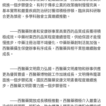
統進一個步驟健全，有利于傳承立異的政策機制慢慢完美，
基本實際和嚴重疾病防治研討獲得積極停頓，臨床與科研聯
合更為慎密，多學科融會立異連續推動。
——西醫藥財產和安康辦事業高東西的品質成長獲得積
極成效。中藥材東西的品質程度連續晉陞，供給保證才能慢
慢進步，中藥注冊治理不竭優化，中藥新藥創制活氣加強。
西醫藥攝生保健辦事有序成長，西醫藥與相干業態連續融會
成長。
——西醫藥文明鼎力弘揚。西醫藥文明產物和辦事供應
更為優質豐盛，西醫藥博物館工作加速成長，文明傳佈籠罩
面進一個步驟拓寬，國民西醫藥安康文明素養程度連續進
步，西醫藥文明影響力進一個步驟晉陞。
——西醫藥開放成長積極推動。西醫藥積極介入嚴重沾