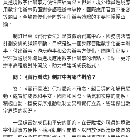
員進境數字化辦事方便性連續晉陞。但是，境外職員進境應
用數字化辦事仍面對多語種辦事缺掉、國際應用習氣不兼容
等題目，全場景優化晉陞數字化辦事體驗的主要性慢慢凸
顯。
制訂出臺《實行看法》是貫徹落實黨中心、國務院決議
計劃安排的詳細舉動，目標是進一個步驟晉陞數字化基本辦
事、付出辦事、游玩辦事和公共辦事方便化、國際化程度，
實在買通境外職員進境應用數字化辦事的堵點、卡點，更好
辦事高程度對外開放，助力構建新成長格式。
問：《實行看法》制訂中有哪些斟酌？
答：《實行看法》保持體系不雅念、題目導向和場景驅
動，處置好成長和平安、國際和國際、活氣和次序的關系，
積極自動、穩妥有序推動軌制立異和實行立異，營建傑出數
字周遭的狀況。
一是處置好成長和平安的關系。在晉陞境外職員進境數
字化辦事方便性、擴展軌制型開放、以開放促改造促成長的