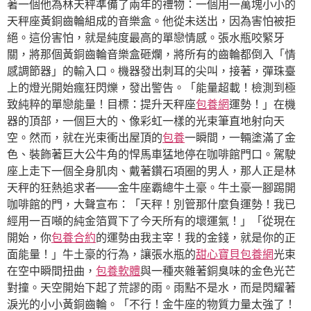
著一個他為林天秤準備了兩年的禮物：一個用一萬塊小小的
天秤座黃銅齒輪組成的音樂盒。他從未送出，因為害怕被拒
絕。這份害怕，就是純度最高的單戀情感。張水瓶咬緊牙
關，將那個黃銅齒輪音樂盒砸爛，將所有的齒輪都倒入「情
感調節器」的輸入口。機器發出刺耳的尖叫，接著，彈珠臺
上的燈光開始瘋狂閃爍，發出警告。「能量超載！檢測到極
致純粹的單戀能量！目標：提升天秤座
包養網
運勢！」在機
器的頂部，一個巨大的、像彩虹一樣的光束筆直地射向天
空。然而，就在光束衝出屋頂的
包養
一瞬間，一輛塗滿了金
色、裝飾著巨大公牛角的悍馬車猛地停在咖啡館門口。駕駛
座上走下一個全身肌肉、戴著鑽石項圈的男人，那人正是林
天秤的狂熱追求者——金牛座霸總牛土豪。牛土豪一腳踢開
咖啡館的門，大聲宣布：「天秤！別管那什麼負運勢！我已
經用一百噸的純金箔買下了今天所有的壞運氣！」「從現在
開始，你
包養合約
的運勢由我主宰！我的金錢，就是你的正
面能量！」牛土豪的行為，讓張水瓶的
甜心寶貝包養網
光束
在空中瞬間扭曲，
包養軟體
與一種夾雜著銅臭味的金色光芒
對撞。天空開始下起了荒謬的雨。雨點不是水，而是閃耀著
淚光的小小黃銅齒輪。「不行！金牛座的物質力量太強了！