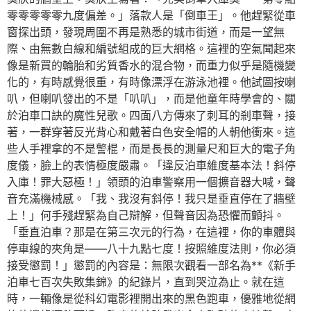
零零零零零九度偏差。」落款人是「倒車王」。他趕緊從車
窗探出頭，發現周圍不再是熟悉的城市街道，而是一望無
際、由無數白線和編號組成的巨大網格。這裡的空氣聞起來
像是新買的輪胎和劣質香水的混合物，而重力似乎是隨機變
化的，有時感覺很重，有時像漂浮在游泳池裡。他試圖按喇
叭，但喇叭發出的不是「叭叭」，而是他童年時學會的、關
於泊車口訣的魔性兒歌。四面八方傳來了刺耳的剎車聲，接
著，一群穿著反光背心和戴著白色安全帽的人朝他衝來。這
些人手裡拿的不是警棍，而是長長的測量尺和巨大的電子角
度儀，臉上的表情極度嚴肅。「違反泊車維度基本法！斜停
入庫！罪大惡極！」領頭的泊車警察用一個擴音器大喊，聲
音充滿機械感。「我、我沒有斜停！我只是垂直停在了牆壁
上！」何手殘趕緊為自己辯解，但聲音因為恐懼而顫抖。
「垂直泊車？那是在第三次元的行為，在這裡，你的車體與
停車線的夾角是——八十九點七度！按照維度法則，你必須
接受懲罰！」懲罰的內容是：無限次觀看一部名為**《新手
泊車七百次失敗集錦》的紀錄片，直到哭泣為止。就在這
時，一輛像是從科幻電影裡開出來的黑色跑車，優雅地從網