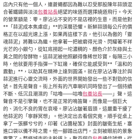
店內只有他一個人，連蒼蠅都因為難以忍受那股陳年蒜頭混
合著鐵鏽與淡淡
包養站長
絕望的味道而選擇繞道飛行。今天
的營業額是：零。廖沾沾不安的不是店裡的生意，而是他對
**「蒜泥成本焦慮症」**的深層恐懼。新鮮蒜頭每公斤的價
格正在以超光速上漲，如果再這樣下去，他引以為傲的「靈
魂蒜泥」將難以為繼。他拿著一把被磨得光滑、閃耀著不祥
光芒的小銀勺，從缸底撈起一坨濃稠的、顏色介於灰綠與土
黃之間的發酵物。這蒜泥被他照顧得像稀世珍寶，每隔三小
時，他就要用手指彈一下缸邊，確保它能感受到**「溫和的
震動」**，以助其在精神上達到圓滿。就在廖沾沾專注於與
蒜泥進行心靈交流時，外面的世界開始發出一些不對勁的信
號。首先是聲音。街上所有的汽車喇叭同時發出了一個持續
不斷、低沉且潮濕的「咕嚕——咕嚕
包養站長
——」聲。這
聲音不是引擎聲，也不是正常的鳴笛聲，而像是一個巨大
的、消化不良的胃在哀嚎。廖沾沾皺著眉頭，這嚴重干擾了
他蒜泥的「寧靜冥想」。他決定出去看個究竟，順手從桌上
拿了一張髒兮兮的，印著《沾醬秘笈》封面的皺衛生紙，塞
進口袋以備不時之需。他一腳踏出店門，立刻被眼前的景象
震驚了。整條城市的主幹道上，數百個交
包養
通信號燈，從