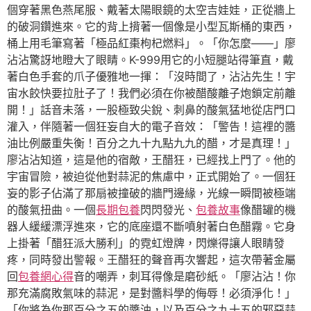
個穿著黑色燕尾服、戴著太陽眼鏡的太空吉娃娃，正從牆上
的破洞鑽進來。它的背上揹著一個像是小型瓦斯桶的東西，
桶上用毛筆寫著「極品紅棗枸杞燃料」。「你怎麼——」廖
沾沾驚訝地瞪大了眼睛。K-999用它的小短腿站得筆直，戴
著白色手套的爪子優雅地一揮：「沒時間了，沾沾先生！宇
宙水餃快要拉肚子了！我們必須在你被醋酸離子炮鎖定前離
開！」話音未落，一股極致尖銳、刺鼻的酸氣猛地從店門口
灌入，伴隨著一個狂妄自大的電子音效：「警告！這裡的醬
油比例嚴重失衡！百分之九十九點九九的醋，才是真理！」
廖沾沾知道，這是他的宿敵，王醋狂，已經找上門了。他的
宇宙冒險，被迫從他對蒜泥的焦慮中，正式開始了。一個狂
妄的影子佔滿了那扇被撞破的牆門邊緣，光線一瞬間被極端
的酸氣扭曲。一個
長期包養
閃閃發光、
包養故事
像醋罐的機
器人緩緩漂浮進來，它的底座還不斷噴射著白色醋霧。它身
上掛著「醋狂派大勝利」的霓虹燈牌，閃爍得讓人眼睛發
疼，同時發出警報。王醋狂的聲音再次響起，這次帶著金屬
回
包養網心得
音的嘲弄，刺耳得像是磨砂紙。「廖沾沾！你
那充滿腐敗氣味的蒜泥，是對醬料學的侮辱！必須淨化！」
「你將為你那百分之五的醬油，以及百分之九十五的邪惡蒜