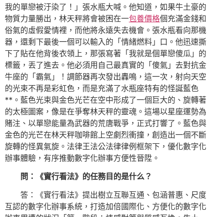
我的單戀被汙染了！」張水瓶大喊。他知道，如果牛土豪的
物質力量勝出，林天秤將會被困在一
包養價格
個充滿金錢和
俗氣的虛假愛情裡，而他將永遠失去機會。張水瓶看向那機
器，還剩下最後一個可以輸入的「情緒燃料」口。他迅速撕
下了貼在他背後衣領上，那張寫著「我就是個單戀傻瓜」的
標籤，丟了進去。他必須用自己最真實的「傻氣」去對抗金
牛座的「霸氣」！調節器再次發出轟鳴，這一次，射向天空
的光束不再是彩虹色，而是充滿了水瓶座特有的怪誕藍色
**。藍色光束與金色光芒在空中形成了一個巨大的、旋轉著
的太極圖案，像是在爭奪林天秤的靈魂。這場以星座運勢為
賭注、以單戀能量為武器的荒唐戰爭，正式打響了。藍色與
金色的光芒在林天秤咖啡館上空劇烈衝撞，創造出一個不斷
旋轉的怪異氣旋。法律王法公法律律例框架下，優化數字化
辦事體驗，有序推動數字化辦事方便性晉陞。
問：《實行看法》的任務目的是什么？
答：《實行看法》提出樹立互聯互通、包涵普惠、尺度
互認的數字化辦事系統，打造加倍國際化、方便化的數字化