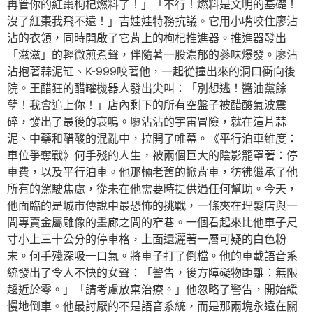
再管你的紅棗枸杞燃料了！」「不行！燃料是文明的基礎！
沒了紅棗我飛不遠！」吉娃娃特務抗議。它用小嘴咬住廖沾
沾的衣領，同時開啟了它背上的枸杞推進器。推進器發出
「滋滋」的輕微煎煮聲，伴隨著一股濃郁的蔘味爆發。廖沾
沾抱著蒜泥缸、K-999咬著他，一起從撞出來的洞口衝向後
院。王醋狂的醋罐機器人發出尖叫：「別想逃！醬油黨餘
孽！我會追上你！」店內剩下的所有空盤子被醋酸氣波震
碎，發出了最後的哀鳴。廖沾沾的宇宙冒險，就在這片蒜
泥、中藥和醋酸的混亂中，拉開了帷幕。《平行泊車維度：
車位爭奪戰》何手殘的人生，被兩個巨大的陰影籠罩著：停
車費，以及平行泊車。他那輛老舊的掀背車，彷彿繼承了他
所有的駕駛焦慮，從未在他需要時提供過任何幫助。今天，
他面臨的是城市傳說中最恐怖的挑戰，一條夾在理髮店與一
間專賣金屬雕像的畫廊之間的窄巷。一個看起來比他車子尺
寸小上三十公分的停車格，上面還灑著一層可疑的白色粉
末。何手殘深吸一口氣。將車子打了倒檔。他的車載語音系
統發出了令人不快的女聲：「警告，後方障礙物距離：無限
趨近於零。」「請考慮放棄治療。」他忽略了警告，開始緩
慢地倒車。他最討厭的不是語音系統，而是那兩塊永遠在關