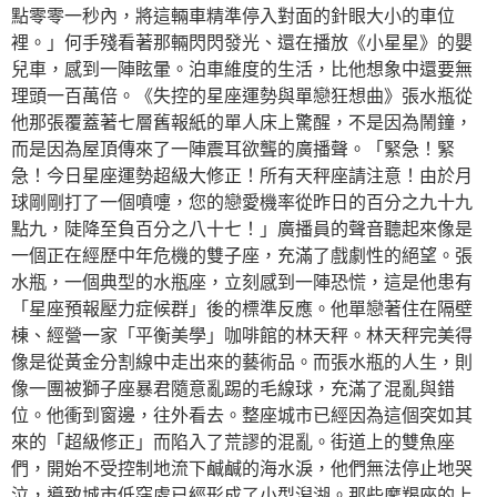
點零零一秒內，將這輛車精準停入對面的針眼大小的車位
裡。」何手殘看著那輛閃閃發光、還在播放《小星星》的嬰
兒車，感到一陣眩暈。泊車維度的生活，比他想象中還要無
理頭一百萬倍。《失控的星座運勢與單戀狂想曲》張水瓶從
他那張覆蓋著七層舊報紙的單人床上驚醒，不是因為鬧鐘，
而是因為屋頂傳來了一陣震耳欲聾的廣播聲。「緊急！緊
急！今日星座運勢超級大修正！所有天秤座請注意！由於月
球剛剛打了一個噴嚏，您的戀愛機率從昨日的百分之九十九
點九，陡降至負百分之八十七！」廣播員的聲音聽起來像是
一個正在經歷中年危機的雙子座，充滿了戲劇性的絕望。張
水瓶，一個典型的水瓶座，立刻感到一陣恐慌，這是他患有
「星座預報壓力症候群」後的標準反應。他單戀著住在隔壁
棟、經營一家「平衡美學」咖啡館的林天秤。林天秤完美得
像是從黃金分割線中走出來的藝術品。而張水瓶的人生，則
像一團被獅子座暴君隨意亂踢的毛線球，充滿了混亂與錯
位。他衝到窗邊，往外看去。整座城市已經因為這個突如其
來的「超級修正」而陷入了荒謬的混亂。街道上的雙魚座
們，開始不受控制地流下鹹鹹的海水淚，他們無法停止地哭
泣，導致城市低窪處已經形成了小型潟湖。那些摩羯座的上