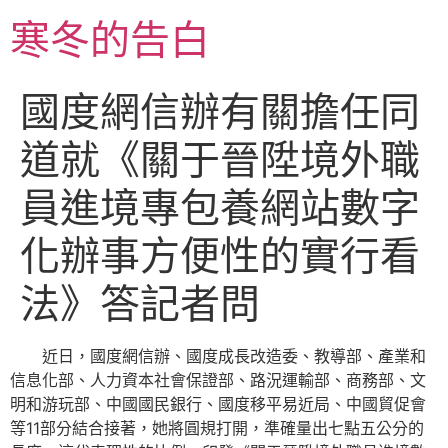
跳
寒冬的告白
至
主
要
國度網信辦有關擔任同
內
容
道就《關于晉陞境外職
員進境專包養網站數字
化辦事方便性的實行看
法》答記者問
近日，國度網信辦、國度成長改造委、教導部、產業和
信息化部、人力資本社會保證部、路況運輸部、商務部、文
明和游玩部、中國國民銀行、國度移平易近局、中國貿促會
等11部分結合接著，她將圓規打開，準確量出七點五公分的