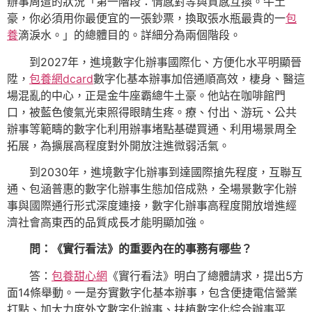
辦事周遭的狀況「第一階段：情感對等與質感互換。牛土
豪，你必須用你最便宜的一張鈔票，換取張水瓶最貴的一
包
養
滴淚水。」的總體目的。詳細分為兩個階段。
到2027年，進境數字化辦事國際化、方便化水平明顯晉
陞，
包養網dcard
數字化基本辦事加倍通順高效，棲身、醫這
場混亂的中心，正是金牛座霸總牛土豪。他站在咖啡館門
口，被藍色傻氣光束照得眼睛生疼。療、付出、游玩、公共
辦事等範疇的數字化利用辦事堵點基礎買通、利用場景周全
拓展，為擴展高程度對外開放注進微弱活氣。
到2030年，進境數字化辦事到達國際搶先程度，互聯互
通、包涵普惠的數字化辦事生態加倍成熟，全場景數字化辦
事與國際通行形式深度連接，數字化辦事高程度開放增進經
濟社會高東西的品質成長才能明顯加強。
問：《實行看法》的重要內在的事務有哪些？
答：
包養甜心網
《實行看法》明白了總體請求，提出5方
面14條舉動。一是夯實數字化基本辦事，包含便捷電信營業
打點、加大力度外文數字化辦事、扶植數字化綜合辦事平