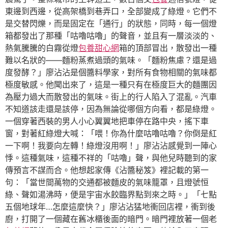
東邊到西邊，從高架橋到巷弄口，全部變成了綠燈。它們不
是交替閃爍，而是固定在「通行」的狀態，同時，每一個燈
箱都發出了那種「咕嚕咕嚕」的聲音，並且有一層淡淡的、
熱氣騰騰的白霧從燈
包養甜心網
箱的頂部冒出，散發出一種
難以名狀的——麵粉蒸煮過頭的氣味。「麵粉焦慮？還是過
度發酵？」廖沾沾是個醬料學家，對所有食物相關的氣味都
極度敏感。他聞出來了，這是一種只有在極度巨大的麵團因
為壓力過大而散發出的氣味。街上的行人陷入了混亂。汽車
不知道該走還是該停，因為無論從哪個方向看，都是綠燈。
一個穿著西裝的男人小心翼翼地把車停在路中央，搖下車
窗，對著紅綠燈大喊：「喂！你為什麼咕嚕咕嚕？你倒是紅
一下啊！我要向左轉！綠燈沒用啊！」廖沾沾感覺到一陣心
悸。這種氣味，這種不祥的「咕嚕」聲，與他兒時聽到的家
傳預言不謀而合。他想起家傳《沾醬秘笈》裡記載的第一
句：「當世間萬物的交通都被麵皮的氣味籠罩，且燈號恒
綠、聲如湯沸時，便是宇宙水餃臨界點到來之時。」「七點
五個地球年…怎麼這麼快？」廖沾沾猛地衝回店裡，衝到後
廚，打開了一個藏在舊冰櫃後面的暗門。暗門裡放著一個老