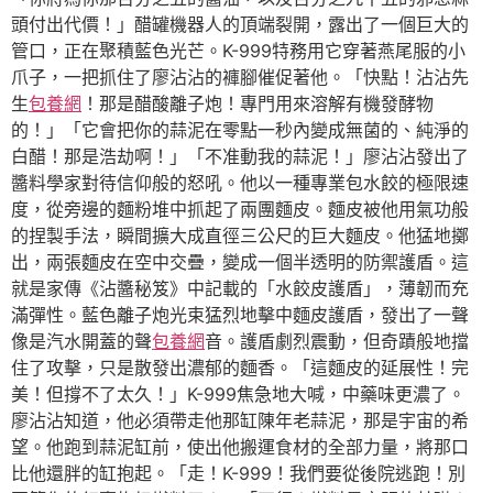
頭付出代價！」醋罐機器人的頂端裂開，露出了一個巨大的
管口，正在聚積藍色光芒。K-999特務用它穿著燕尾服的小
爪子，一把抓住了廖沾沾的褲腳催促著他。「快點！沾沾先
生
包養網
！那是醋酸離子炮！專門用來溶解有機發酵物
的！」「它會把你的蒜泥在零點一秒內變成無菌的、純淨的
白醋！那是浩劫啊！」「不准動我的蒜泥！」廖沾沾發出了
醬料學家對待信仰般的怒吼。他以一種專業包水餃的極限速
度，從旁邊的麵粉堆中抓起了兩團麵皮。麵皮被他用氣功般
的捏製手法，瞬間擴大成直徑三公尺的巨大麵皮。他猛地擲
出，兩張麵皮在空中交疊，變成一個半透明的防禦護盾。這
就是家傳《沾醬秘笈》中記載的「水餃皮護盾」，薄韌而充
滿彈性。藍色離子炮光束猛烈地擊中麵皮護盾，發出了一聲
像是汽水開蓋的聲
包養網
音。護盾劇烈震動，但奇蹟般地擋
住了攻擊，只是散發出濃郁的麵香。「這麵皮的延展性！完
美！但撐不了太久！」K-999焦急地大喊，中藥味更濃了。
廖沾沾知道，他必須帶走他那缸陳年老蒜泥，那是宇宙的希
望。他跑到蒜泥缸前，使出他搬運食材的全部力量，將那口
比他還胖的缸抱起。「走！K-999！我們要從後院逃跑！別