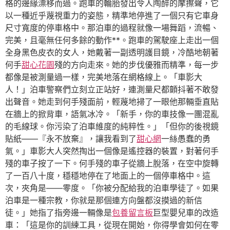
格的邊緣漂移而過。跑車的輪胎發出令人陶醉的摩擦聲，它
以一種近乎蔑視重力的姿態，精準地停進了一個只有它車身
尺寸寬度的停車格中。那泊車的過程就像一場舞蹈，流暢、
完美，且毫無任何多餘的動作**。跑車的駕駛座上走出一個
全身黑色皮衣的女人，她戴著一副透明護目鏡，冷酷地朝著
何手
甜心花園
殘的方向走來。她的步伐優雅而精準，每一步
都像是被測量過一樣，完美地落在網格線上。「車影大
人！」泊車警察們立刻立正站好，連測量尺都顫抖著不敢發
出聲音。她走到何手殘面前，輕蔑地掃了一眼他那輛垂直貼
在牆上的掀背車，語氣冰冷。「新手，你的車技像一團混亂
的毛線球。你污染了泊車維度的純粹性。」「但你的後視鏡
貼紙——『永不放棄』，讓我看到了
甜心網
一絲愚蠢的勇
氣。」車影大人突然掏出一個像是遙控器的裝置，對著何手
殘的車子按了一下。何手殘的車子從牆上脫落，在空中旋轉
了一百八十度，穩穩地停在了地面上的一個停車格中。這
次，夾角是——零度。「你被分配給我的泊車學徒了。如果
泊車是一種宗教，你就是那個連方向盤都沒摸過的新信
徒。」她指了指旁邊一輛像是
包養留言板
巨型嬰兒車的改造
車：「這是你的訓練工具，從現在開始，你得學會如何在零