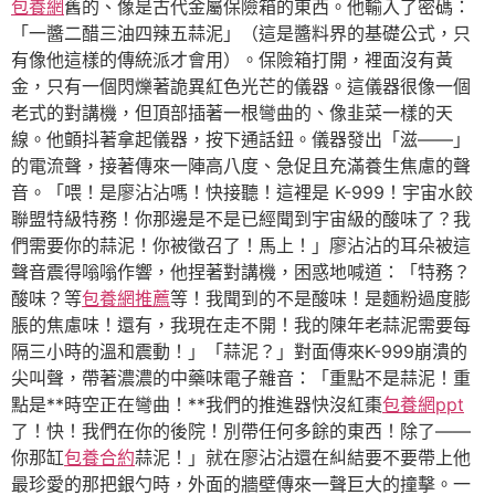
包養網
舊的、像是古代金屬保險箱的東西。他輸入了密碼：
「一醬二醋三油四辣五蒜泥」（這是醬料界的基礎公式，只
有像他這樣的傳統派才會用）。保險箱打開，裡面沒有黃
金，只有一個閃爍著詭異紅色光芒的儀器。這儀器很像一個
老式的對講機，但頂部插著一根彎曲的、像韭菜一樣的天
線。他顫抖著拿起儀器，按下通話鈕。儀器發出「滋——」
的電流聲，接著傳來一陣高八度、急促且充滿養生焦慮的聲
音。「喂！是廖沾沾嗎！快接聽！這裡是 K-999！宇宙水餃
聯盟特級特務！你那邊是不是已經聞到宇宙級的酸味了？我
們需要你的蒜泥！你被徵召了！馬上！」廖沾沾的耳朵被這
聲音震得嗡嗡作響，他捏著對講機，困惑地喊道：「特務？
酸味？等
包養網推薦
等！我聞到的不是酸味！是麵粉過度膨
脹的焦慮味！還有，我現在走不開！我的陳年老蒜泥需要每
隔三小時的溫和震動！」「蒜泥？」對面傳來K-999崩潰的
尖叫聲，帶著濃濃的中藥味電子雜音：「重點不是蒜泥！重
點是**時空正在彎曲！**我們的推進器快沒紅棗
包養網ppt
了！快！我們在你的後院！別帶任何多餘的東西！除了——
你那缸
包養合約
蒜泥！」就在廖沾沾還在糾結要不要帶上他
最珍愛的那把銀勺時，外面的牆壁傳來一聲巨大的撞擊。一