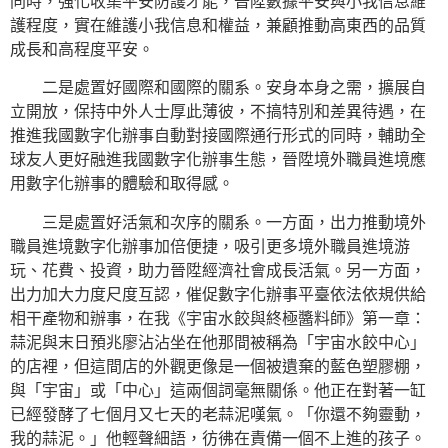
同時，強化收集平安防護才能，晉陞數據平安與小我信息維
護程度，實在維護小我信息和權益，兼顧推動高東西的品質
成長和高程度平安。
二是處置好國際和國際的關系。安身本身之需，擴展自
立開放，保持中外人士厚此薄彼，不搞特別和差異待遇，在
推進我國數字化辦事自動對接國際通行形式的同時，輔助全
球友人更好融進我國數字化辦事生態，晉陞境外職員進境應
用數字化辦事的體驗和取得感。
三是處置好活氣和次序的關系。一方面，出力推動境外
職員進境數字化辦事加倍便捷，吸引更多境外職員進境游
玩、花費、投資，助力晉陞經濟社會成長活氣。另一方面，
出力加大力度尺度互認，催促數字化辦事平臺依法依規供給
相干產物和辦事，在我《宇宙水餃與終極醬料師》第一章：
蒜泥與末日預兆廖沾沾坐在他那間被稱為「宇宙水餃中心」
的店裡，但這間店的外觀更像是一個被遺棄的藍色塑膠棚，
與「宇宙」或「中心」這兩個詞毫無關係。他正在對著一缸
已經發酵了七個月又七天的老蒜泥嘆氣。「你還不夠靈動，
我的蒜泥。」他輕聲細語，彷彿在責備一個不上進的孩子。