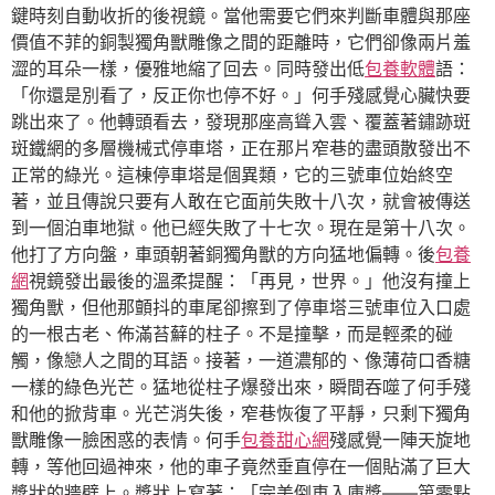
鍵時刻自動收折的後視鏡。當他需要它們來判斷車體與那座
價值不菲的銅製獨角獸雕像之間的距離時，它們卻像兩片羞
澀的耳朵一樣，優雅地縮了回去。同時發出低
包養軟體
語：
「你還是別看了，反正你也停不好。」何手殘感覺心臟快要
跳出來了。他轉頭看去，發現那座高聳入雲、覆蓋著鏽跡斑
斑鐵網的多層機械式停車塔，正在那片窄巷的盡頭散發出不
正常的綠光。這棟停車塔是個異類，它的三號車位始終空
著，並且傳說只要有人敢在它面前失敗十八次，就會被傳送
到一個泊車地獄。他已經失敗了十七次。現在是第十八次。
他打了方向盤，車頭朝著銅獨角獸的方向猛地偏轉。後
包養
網
視鏡發出最後的溫柔提醒：「再見，世界。」他沒有撞上
獨角獸，但他那顫抖的車尾卻擦到了停車塔三號車位入口處
的一根古老、佈滿苔蘚的柱子。不是撞擊，而是輕柔的碰
觸，像戀人之間的耳語。接著，一道濃郁的、像薄荷口香糖
一樣的綠色光芒。猛地從柱子爆發出來，瞬間吞噬了何手殘
和他的掀背車。光芒消失後，窄巷恢復了平靜，只剩下獨角
獸雕像一臉困惑的表情。何手
包養甜心網
殘感覺一陣天旋地
轉，等他回過神來，他的車子竟然垂直停在一個貼滿了巨大
獎狀的牆壁上。獎狀上寫著：「完美倒車入庫獎——第零點