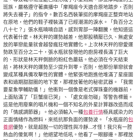
班族，嚴格遵守著廣播中「摩羯座今天適合原地踏步，否則
將失去襪子」的指令。數百名西裝筆挺的摩羯座正整齊地站
在原地，他們的鞋子裡裝滿了已經潮濕的淚水。「負百分之
八十七？」張水瓶喃喃自語，感到胃部一陣翻騰，他知道這
代表著什麼。林天秤的運勢越差，他那股積壓已久、無處安
放的單戀能量就會越發瘋狂地實體化。上次林天秤的戀愛運
勢跌至百分之二十，張水瓶就發現他的廚房裡長滿了巨大
的、形狀是林天秤側臉的粉紅色蘑菇。他必須在今天結束
前，將林天秤的運勢至少提升到零。否則，他那份單戀就會
變成某種具備攻擊性的實體。他緊張地跑進他堆滿了星座圖
表和過期甜甜圈的地下室，那裡放著他的秘密武器。「我需
要星象學輔助儀！」他衝到一個像是老式彈珠臺的機器前，
上面貼滿了「巨蟹座已哭」、「處女座勿碰」等警告標籤。
這是他用廢棄的唱片機和一個不知名的外星計算器改造而成
的「情感調節器」。他必須輸入一種
包養行情
極具感染力的
正面情緒作為燃料，來抵抗那負面的運勢波。「水瓶座的
包
養網
優勢，就是超脫一切的理性與冷靜…才怪！我只有一腔
熱血的傻氣啊！」他絕望地低吼。他看了一眼腳邊。那裡放