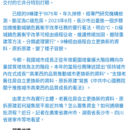
交付的它非分特別打眼。
已經的9棟建于1975年，年久掉修，經專門研究機構檢
測，斷定為C級危房。2023年6月，長沙市出臺進一個步驟
加速推動城鎮危舊衡宇改革任務的實行看法，明白“C、D級
城鎮危舊衡宇改革可經由過程征收、維護修繕加固、撤除重
建等方法，分類處理實行”。9棟經由過程自立更換新的資
料、原拆原建，變了樣子容貌。
今朝，我國城市成長正從年夜範圍增量擴大階段轉向存
量提質增效為主的階段。本年的當局任務陳述提出“保持城市
內在式成長”“高東西的品質推動城市更換新的資料”。“支撐老
舊住房自立更換新的資料、原拆原建”寫進《中共中心國務院
關于推進城市高東西的品質成長的看法》。
由業主作為實行主體，老舊住房自立更換新的資料、原
拆原建若何凝集居平易近共鳴？怎么籌集資金？如何通順審
批流程？近日，記者在廣東省廣州市、湖南省長沙市、四川
省遂寧市等地看望。