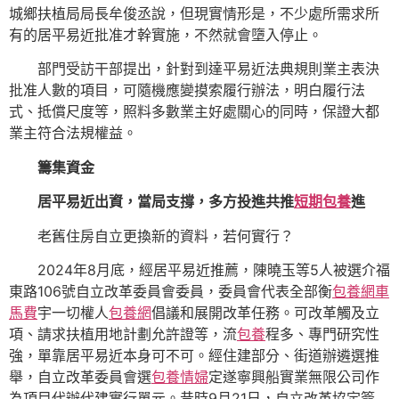
城鄉扶植局局長牟俊丞說，但現實情形是，不少處所需求所
有的居平易近批准才幹實施，不然就會墮入停止。
部門受訪干部提出，針對到達平易近法典規則業主表決
批准人數的項目，可隨機應變摸索履行辦法，明白履行法
式、抵償尺度等，照料多數業主好處關心的同時，保證大都
業主符合法規權益。
籌集資金
居平易近出資，當局支撐，多方投進共推
短期包養
進
老舊住房自立更換新的資料，若何實行？
2024年8月底，經居平易近推薦，陳曉玉等5人被選介福
東路106號自立改革委員會委員，委員會代表全部衡
包養網車
馬費
宇一切權人
包養網
倡議和展開改革任務。可改革觸及立
項、請求扶植用地計劃允許證等，流
包養
程多、專門研究性
強，單靠居平易近本身可不可。經住建部分、街道辦遴選推
舉，自立改革委員會選
包養情婦
定遂寧興船實業無限公司作
為項目代辦代建實行單元。昔時9月21日，自立改革協定簽