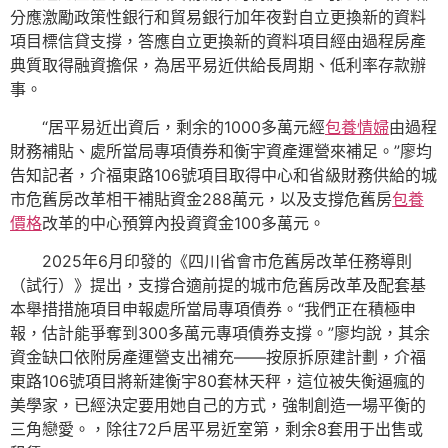
分應激勵政策性銀行和貿易銀行加年夜對自立更換新的資料
項目標信貸支撐，答應自立更換新的資料項目經由過程房產
典質取得融資擔保，為居平易近供給長周期、低利率存款辦
事。
“居平易近出資后，剩余的1000多萬元經
包養情婦
由過程
財務補貼、處所當局專項債券和衡宇資產運營來補足。”廖均
告知記者，介福東路106號項目取得中心和省級財務供給的城
市危舊房改革相干補貼資金288萬元，以及支撐危舊房
包養
價格
改革的中心預算內投資資金100多萬元。
2025年6月印發的《四川省會市危舊房改革任務導則
（試行）》提出，支撐合適前提的城市危舊房改革及配套基
本舉措措施項目申報處所當局專項債券。“我們正在積極申
報，估計能爭奪到300多萬元專項債券支撐。”廖均說，其余
資金缺口依附房產運營支出補充——按原拆原建計劃，介福
東路106號項目將新建衡宇80套林天秤，這位被失衡逼瘋的
美學家，已經決定要用她自己的方式，強制創造一場平衡的
三角戀愛。，除往72戶居平易近室第，剩余8套用于出售或