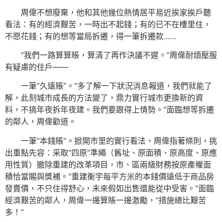
周偉不想廢棄，他和其他幾位熱情居平易近挨家挨戶聽
看法：有的經濟艱苦，一時出不起錢；有的已不在樓里住，
不愿花錢；有的想等當局拆遷，得一筆拆遷款……
“我們一路算算賬，算清了再作決議不遲。”周偉耐煩壓服
有疑慮的住戶——
一筆“久遠賬”。“多了解一下狀況消息報道，我們就能了
解，此刻城市成長的方法變了，鼎力實行城市更換新的資
料，不搞年夜拆年夜建。我們要跟得上情勢。”面臨想等拆遷
的鄰人，周偉勸道。
一筆“本錢賬”。掀開市里的實行看法，周偉指著條則，挑
出重點先容：采取“四原”準繩（舊址、原面積、原高度、原應
用性質）撤除重建的改革項目，市、區兩級財務按原產權面
積恰當賜與獎補。“重建衡宇每平方米的本錢價遠低于商品房
發賣價，不只住得舒心，未來假如出售還能從中受害。”面臨
經濟艱苦的鄰人，周偉一邊算賬一邊激勵，“措施總比艱苦
多！”