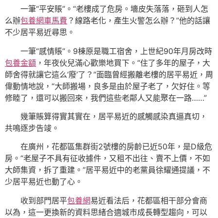
一筆“平安賬”。“老樓成了危房。墻皮失落落，砸到人怎
么辦
包養網車馬費
？線路老化，產生火警怎么辦？”他的話讓
不少居平易近尋思。
一筆“感情賬”。9棟原是職工宿舍，上世紀90年月房改時
包養金額
，年夜伙兒滿心歡樂地買下。“住了多年的屋子，大
師舍得就讓它這么‘廢’了？”面臨曾經搬離老樓的居平易近，周
偉動情地說，“大師搬場，良多是由於屋子老了，欠好住。等
修睦了，還可以搬回來，我們這些老鄰人又能聚在一路……”
幾筆賬算得實其實在，居平易近的感觸感染真逼真切，
共鳴逐步告竣。
在廣州，花都區集群街2號樓的房齡已近50年，是D級危
房。“老屋子不具有征收據件，又租不出往、賣不上價，不如
大師集資，拆了重建。”居平易近中的老黨員徐耀通提議，不
少居平易近也動了心。
收到部門居平
包養網
易近看法后，花都區相干部分會商
以為，這一更換新的資料思緒合適城市成長轉型趨向，可以