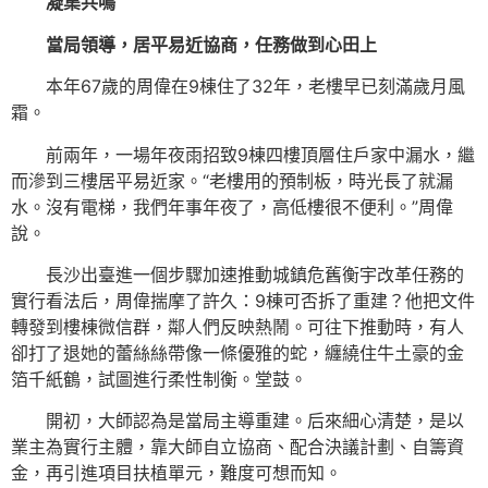
凝集共鳴
當局領導，居平易近協商，任務做到心田上
本年67歲的周偉在9棟住了32年，老樓早已刻滿歲月風
霜。
前兩年，一場年夜雨招致9棟四樓頂層住戶家中漏水，繼
而滲到三樓居平易近家。“老樓用的預制板，時光長了就漏
水。沒有電梯，我們年事年夜了，高低樓很不便利。”周偉
說。
長沙出臺進一個步驟加速推動城鎮危舊衡宇改革任務的
實行看法后，周偉揣摩了許久：9棟可否拆了重建？他把文件
轉發到樓棟微信群，鄰人們反映熱鬧。可往下推動時，有人
卻打了退她的蕾絲絲帶像一條優雅的蛇，纏繞住牛土豪的金
箔千紙鶴，試圖進行柔性制衡。堂鼓。
開初，大師認為是當局主導重建。后來細心清楚，是以
業主為實行主體，靠大師自立協商、配合決議計劃、自籌資
金，再引進項目扶植單元，難度可想而知。