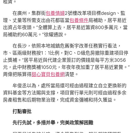
租賃。
在廣州，集群街
包養情婦
2號樓改革項目標design、監
理、丈量等所需支出由花都區當
包養條件
局補助，居平易近
出資占年夜頭。“全體算上去，居平易近籌資800多萬元，當
局補助約60萬元。”徐耀通說。
在長沙，依照本地城鎮危舊衡宇改革任務實行看法，
市、區兩級財務按1∶1比例，對C、D級危房撤除重建項目停
止獎補。“居平易近與代建企業簽訂的價錢是每平方米3056
元，此中財務獎補1050元，年夜年夜加重了居平易近累贅。”
周偉把賬算得
甜心寶貝包養網
清楚。
牟俊丞以為，處所當局還可經由過程建立自立更換新的
資料基金等方法賜與支撐，項目實行單元則可經由過程多余
房產租售和后期物業治理，完成資金彌補和持久獲益。
打點審批
先行先試，多措并舉，完美政策解困難