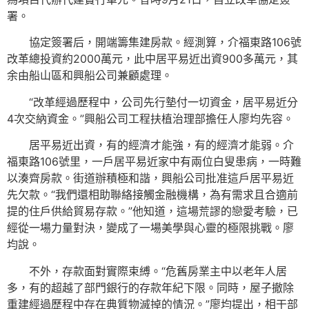
署。
協定簽署后，開端籌集建房款。經測算，介福東路106號
改革總投資約2000萬元，此中居平易近出資900多萬元，其
余由船山區和興船公司兼顧處理。
“改革經過歷程中，公司先行墊付一切資金，居平易近分
4次交納資金。”興船公司工程扶植治理部擔任人廖均先容。
居平易近出資，有的經濟才能強，有的經濟才能弱。介
福東路106號里，一戶居平易近家中有兩位白叟患病，一時難
以湊齊房款。街道辦積極和諧，興船公司批准這戶居平易近
先欠款。“我們還相助聯絡接觸金融機構，為有需求且合適前
提的住戶供給貿易存款。”他知道，這場荒謬的戀愛考驗，已
經從一場力量對決，變成了一場美學與心靈的極限挑戰。廖
均說。
不外，存款面對實際束縛。“危舊房業主中以老年人居
多，有的超越了部門銀行的存款年紀下限。同時，屋子撤除
重建經過歷程中存在典質物滅掉的情況。”廖均提出，相干部