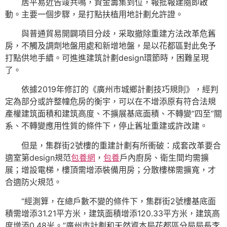
居平易近告竣共鳴，資金籌集到位，報批報建隨即啟
動。主要一個步驟，是打點扶植用地計劃允許證。
與普通貿易開闢項目分歧，采取撤除重建方法改革危舊
房，不觸及調劑地盤用處和新增地盤，是以花都區對此免予
打點供地手續。可進進建筑計劃design環節時，困難呈現
了。
依據2019年修訂的《廣州市城鄉計劃技巧規則》，經判
定為部分或許整幢危房的衡宇，可以在不增添原有符合法規
產權建筑面積和建筑高度、不擴展基底面積、不轉變“四至”關
系、不轉變應用性質的條件下，停止舊址重建或許改建。
但是，集群街2號樓的重建計劃有所衝破：成套改革要合
適室第design規范
包養網
，
包養
戶內廚房、衛生間均需擴
展；增設電梯，樓頂需增添裝備用房；分散樓梯需擴寬，才
合適防火規范。
“經測算，在總戶數不變的條件下，集群街2號樓基底面
積需增添31.21平方米，建筑面積增添120.33平方米，建筑高
度增添0.48米。”廣州市計劃和天然資本局花都區分局局長李