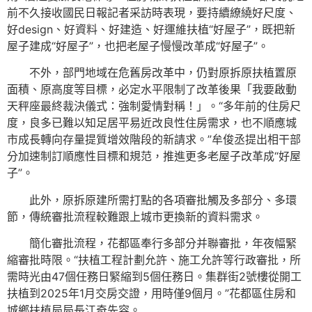
前不久接收國民日報記者采訪時表現，要持續繚繞好尺度、
好design、好資料、好建造、好運維扶植“好屋子”，既把新
屋子建成“好屋子”，也把老屋子慢慢改革成“好屋子”。
不外，部門地域在危舊房改革中，仍對原拆原扶植置原
面積、原高度等目標，必定水平限制了改革後果「我要啟動
天秤座最終裁決儀式：強制愛情對稱！」。“多年前的住房尺
度，良多已難以知足居平易近改良性住房需求，也不順應城
市成長轉向存量提質增效階段的新請求。”牟俊丞提出相干部
分加速制訂順應性目標和規范，推進更多老屋子改革成“好屋
子”。
此外，原拆原建所需打點的各項審批觸及多部分、多環
節，傳統審批流程較難跟上城市更換新的資料需求。
簡化審批流程，花都區奉行多部分并聯審批，年夜幅緊
縮審批時限。“扶植工程計劃允許、施工允許等行政審批，所
需時光由47個任務日緊縮到5個任務日。集群街2號樓從開工
扶植到2025年1月交房交證，用時僅9個月。”花都區住房和
城鄉扶植局局長江奇先容。