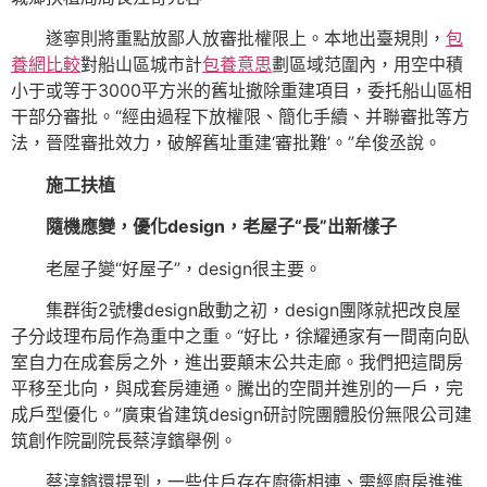
遂寧則將重點放鄙人放審批權限上。本地出臺規則，
包
養網比較
對船山區城市計
包養意思
劃區域范圍內，用空中積
小于或等于3000平方米的舊址撤除重建項目，委托船山區相
干部分審批。“經由過程下放權限、簡化手續、并聯審批等方
法，晉陞審批效力，破解舊址重建‘審批難’。”牟俊丞說。
施工扶植
隨機應變，優化design，老屋子“長”出新樣子
老屋子變“好屋子”，design很主要。
集群街2號樓design啟動之初，design團隊就把改良屋
子分歧理布局作為重中之重。“好比，徐耀通家有一間南向臥
室自力在成套房之外，進出要顛末公共走廊。我們把這間房
平移至北向，與成套房連通。騰出的空間并進別的一戶，完
成戶型優化。”廣東省建筑design研討院團體股份無限公司建
筑創作院副院長蔡淳鑌舉例。
蔡淳鑌還提到，一些住戶存在廚衛相連、需經廚房進進