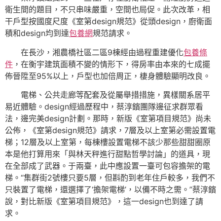
衛生間的題目，不只串味嚴重，空間也局促。此次改革，相
干戶型按國度尺度《室第design規范》從頭design，廚衛面
積和design均到達
包養網
規范請求。
在長沙，湘農橋社區二區9棟經由過程重建優化
包養條
件
，在衡宇建筑面積不變的情形下，得房率由本來的七成擺
佈晉陞至95%以上，戶型也加倍周正，棲身體驗顯明改良。
電梯、公共走廊等配套及從屬舉措措施，異樣關系居平
易近體驗。design經過歷程中，蔡淳鑌團隊邊征求群眾看
法，邊完美design計劃。那時，新版《室第項目規范》尚未
公佈，《室第design規范》請求，7層及以上室第必需設置電
梯；12層及以上室第，每棟樓設置電梯不該少那些甜甜圈原
本是他打算用來「與林天秤進行甜點哲學討論」的道具，現
在全部成了武器。于兩臺，此中應設置一臺可包容擔架的電
梯。“集群街2號樓只要5層，但斟酌到老年住戶較多，我們不
只裝置了電梯，還選擇了‘擔架電梯’，以備不時之需。”蔡淳鑌
說，對比新版《室第項目規范》，這一design也到達了請
求。