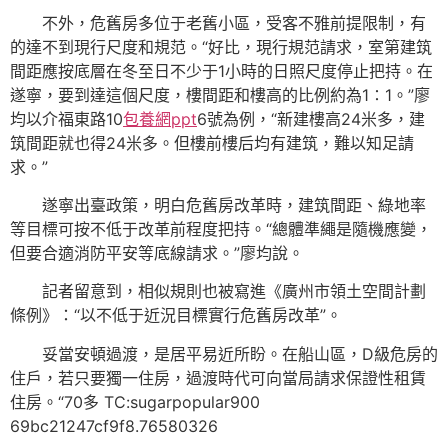
不外，危舊房多位于老舊小區，受客不雅前提限制，有
的達不到現行尺度和規范。“好比，現行規范請求，室第建筑
間距應按底層在冬至日不少于1小時的日照尺度停止把持。在
遂寧，要到達這個尺度，樓間距和樓高的比例約為1∶1。”廖
均以介福東路10
包養網ppt
6號為例，“新建樓高24米多，建
筑間距就也得24米多。但樓前樓后均有建筑，難以知足請
求。”
遂寧出臺政策，明白危舊房改革時，建筑間距、綠地率
等目標可按不低于改革前程度把持。“總體準繩是隨機應變，
但要合適消防平安等底線請求。”廖均說。
記者留意到，相似規則也被寫進《廣州市領土空間計劃
條例》：“以不低于近況目標實行危舊房改革”。
妥當安頓過渡，是居平易近所盼。在船山區，D級危房的
住戶，若只要獨一住房，過渡時代可向當局請求保證性租賃
住房。“70多 TC:sugarpopular900
69bc21247cf9f8.76580326