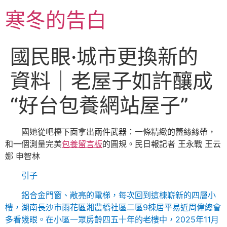
跳
寒冬的告白
至
主
要
國民眼·城市更換新的
內
容
資料｜老屋子如許釀成
“好台包養網站屋子”
國她從吧檯下面拿出兩件武器：一條精緻的蕾絲絲帶，
和一個測量完美
包養留言板
的圓規。民日報記者 王永戰 王云
娜 申智林
引子
鋁合金門窗、敞亮的電梯，每次回到這棟嶄新的四層小
樓，湖南長沙市雨花區湘農橋社區二區9棟居平易近周偉總會
多看幾眼。在小區一眾房齡四五十年的老樓中，2025年11月