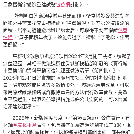
目危舊衡宇撤除重建試點
包養網
計劃》。
“計劃明白答應過度增添建筑面積，恰當增設公共運動空
間和公共辦事配套舉措措施。”徐耀通說，對室第公道增添的
面積，居平易近補繳地盤出讓金后，可取得不動產權證
包養
情婦
，“屋子面積年夜了，效能公道了，還裝上了電梯，住著
更舒暢。”
集群街2號樓原拆原建項目2024年3月開工扶植，積聚了
無益經歷。其相干做法進選住房城鄉扶植部印發的《實行城
市更換新的資料舉動可復制經歷做法清單（第四批）》。
2025年12月1日起實施的《廣州市領土空間計劃條例》則明
白，除重點效能片區等多數情形外，“城鎮危舊房改革，可以
采用原狀維護修繕或許撤除重建的方法實行改革晉陞，為改
良平易近生、增添公益舉措措施或許公共空間的，可以恰當
增添建筑面積。”
2025年，新版國度尺度《室第項目規范》公佈實行，有
14項
包養網推薦
晉陞，包含將室第層高進步到不低于3米，規
則4層起要加裝電梯等。住房城鄉扶植部黨組書記、部長倪虹