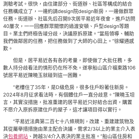
測驗考試。很快，由住建部分、街道辦、社區等構成的結合
任務構成立了，一邊約請design院design新房，一邊做群眾
任務。街道辦、社區先后召開9次居平易近年夜會，進戶訪問
40屢次，一一回應群眾關懷的過渡安頓、戶型design等題
目。業主們終極告竣分歧，決議原拆原建。“當局領導、輔助
我們做鄰居的任務，把任務做到了大師的心田上。”徐耀通感
歎。
但是，居平易近各有各的考量，即使做了大批任務，多
數人持分歧看法的情形仍在所不免。遂寧船山區介福東路106
號居平易近陳曉玉就碰到這一困難。
“老樓住了35年，是D級危房，很多住戶盼著住新房。
2024年8月征求看法時，有個體住戶一直分歧意。”陳曉玉坦
言，其實沒措施，批准重建的居平易近只好結合出資，購置
不愿介入原拆原建住戶的屋子，這才讓項目得以實行。
“平易近法典第二百七十八條規則，改建、重建建筑物及
其從屬舉措措施由業主配合決議，需求2/3以上的業主介入表
決
包養網站
、跨越3/4介入表決的業主批准。”船山區住房和