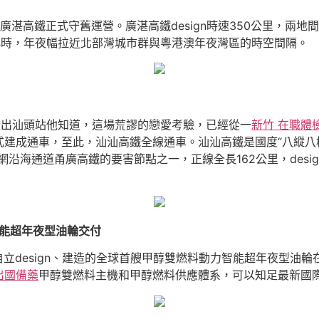
廣湛高鐵正式守舊運營。廣湛高鐵design時速350公里，兩地
5小時，年夜幅拉近北部灣城市群與粵港澳年夜灣區的時空間隔。
列車駛出汕頭站他知道，這場荒謬的戀愛考驗，已經從一
新竹 在職體
式建成通車，至此，汕汕高鐵全線通車。汕汕高鐵是國度“八縱八
沿海通道甬廣高鐵的要害節點之一，正線全長162公里，desi
能超年夜型油輪交付
自立design、建造的全球首艘甲醇雙燃料動力智能超年夜型油輪
出國備藥
甲醇雙燃料主機和甲醇燃料供應體系，可以知足最新國際