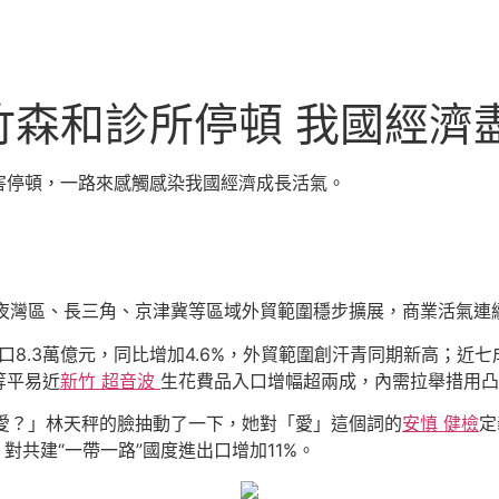
竹森和診所停頓 我國經濟
害停頓，一路來感觸感染我國經濟成長活氣。
年夜灣區、長三角、京津冀等區域外貿範圍穩步擴展，商業活氣連
出口8.3萬億元，同比增加4.6%，外貿範圍創汗青同期新高；
等平易近
新竹 超音波
生花費品入口增幅超兩成，內需拉舉措用凸
愛？」林天秤的臉抽動了一下，她對「愛」這個詞的
安慎 健檢
定
期，對共建“一帶一路”國度進出口增加11%。