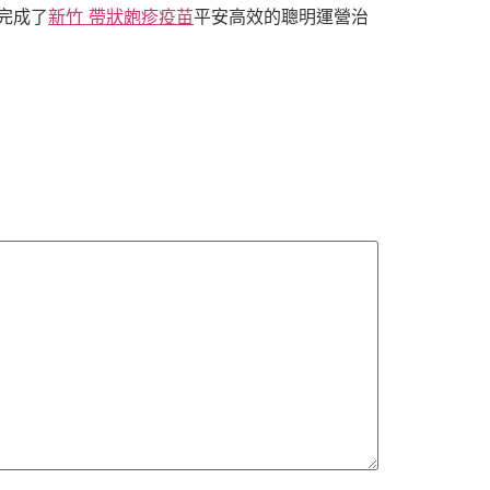
完成了
新竹 帶狀皰疹疫苗
平安高效的聰明運營治