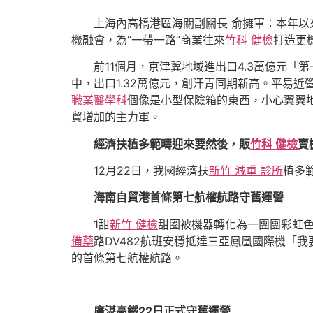
上海內高橋港區海關副關長 俞擁軍：本年以
機融會，為“一帶一路”商業往來
竹科 健檢
打造更
前11個月，京津冀地域進出口4.3萬億元
中，出口1.32萬億元，創汗青同期新高。平易近營
職業醫學科
個像是小型保險箱的東西，小心翼翼
貿增加的主力軍。
經濟扶植多範疇迎來要然後，販
竹科 健檢
賣
12月22日，我國經濟扶
新竹 減重 診所
植多
海南自貿港首條第七航權航路守舊運營
1甜
新竹 健檢
甜圈被機器轉化為一團團彩虹色
備藥
路DV482航班安穩抵達三亞鳳凰國際機「
的首條第七航權航路。
廣湛高鐵22日正式守舊運營