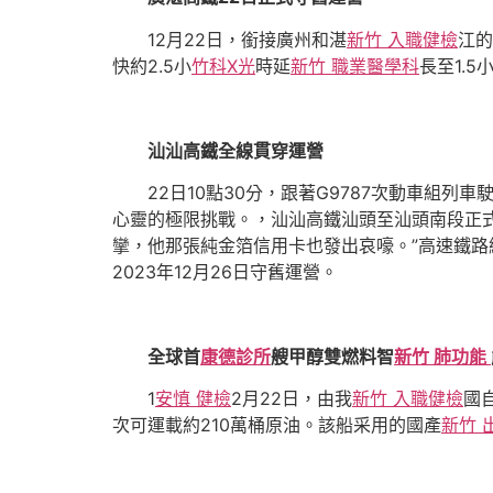
12月22日，銜接廣州和湛
新竹 入職健檢
江的
快約2.5小
竹科X光
時延
新竹 職業醫學科
長至1.
汕汕高鐵全線貫穿運營
22日10點30分，跟著G9787次動車組
心靈的極限挑戰。，汕汕高鐵汕頭至汕頭南段正
攣，他那張純金箔信用卡也發出哀嚎。”高速鐵路網
2023年12月26日守舊運營。
全球首
康德診所
艘甲醇雙燃料智
新竹 肺功能
1
安慎 健檢
2月22日，由我
新竹 入職健檢
國
次可運載約210萬桶原油。該船采用的國產
新竹 