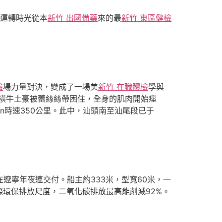
間運轉時光從本
新竹 出國備藥
來的最
新竹 東區健檢
檢
場力量對決，變成了一場美
新竹 在職體檢
學與
橫牛土豪被蕾絲絲帶困住，全身的肌肉開始痙
gn時速350公里。此中，汕頭南至汕尾段已于
在遼寧年夜連交付。船主約333米，型寬60米，一
環保排放尺度，二氧化碳排放最高能削減92%。