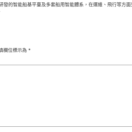
研發的智能船基平臺及多套船用智能體系，在運維、飛行等方面
。
填欄位標示為
*