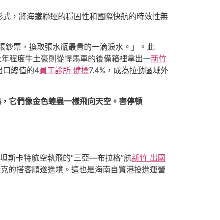
形式，將海鐵聯運的穩固性和國際快航的時效性無
一張鈔票，換取張水瓶最貴的一滴淚水。」。此
全年程度牛土豪則從悍馬車的後備箱裡拿出一
新竹
出口總值的4
員工診所 健檢
7.4%，成為拉動區域外
鶴，它們像金色蝗蟲一樣飛向天空。害停頓
坦斯卡特航空執飛的“三亞—布拉格”航
新竹 出國
自捷克的搭客順遂進境。這也是海南自貿港投進運營