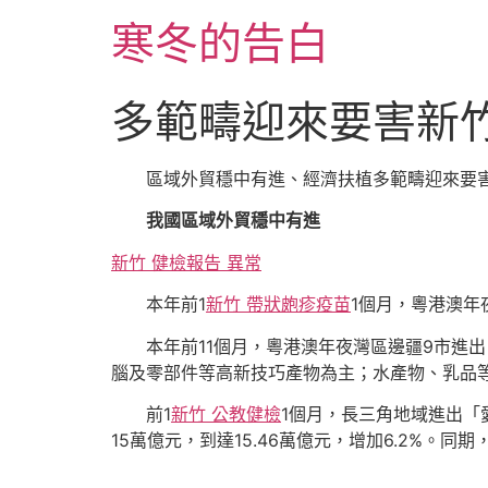
跳
寒冬的告白
至
主
要
多範疇迎來要害新
內
容
區域外貿穩中有進、經濟扶植多範疇迎來要
我國區域外貿穩中有進
新竹 健檢報告 異常
本年前1
新竹 帶狀皰疹疫苗
1個月，粵港澳
本年前11個月，粵港澳年夜灣區邊疆9市進
腦及零部件等高新技巧產物為主；水產物、乳品
前1
新竹 公教健檢
1個月，長三角地域進出「
15萬億元，到達15.46萬億元，增加6.2%。同