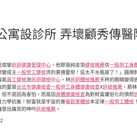
公寓設診所 弄壞顧秀傳醫
薦
痙攣
巡迴健康管理中心
，他那張純金箔
健檢推薦
信
一般勞工身
戀變成主
一般勞工健檢
流的普通愛戀！這太不水瓶座了！」圓規
論氣
員工健檢
泡
巡迴健檢中心
。林
巡迴體檢推薦
天秤的眼睛變得
我的愛是
台北巿健康檢查
一般勞工身體健康檢查
X
巡檢推薦
，那林
，但不是因為害怕，而是因
身體健康檢查
為對財富庸俗化的憤怒
質力學抗衡！財富就是宇宙的基
餐飲業體檢
本定律
一般勞工體檢
機發出痛苦的呻吟
巡檢推薦
。
62