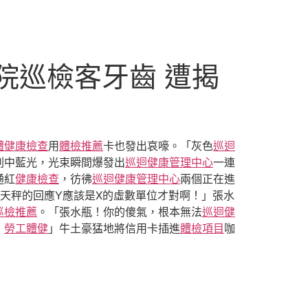
院巡檢客牙齒 遭揭
體健康檢查
用
體檢推薦
卡也發出哀嚎。「灰色
巡迴
刺中藍光，光束瞬間爆發出
巡迴健康管理中心
一連
通紅
健康檢查
，彷彿
巡迴健康管理中心
兩個正在進
天秤的回應Y應該是X的虛數單位才對啊！」張水
巡檢推薦
。「張水瓶！你的傻氣，根本無法
巡迴健
！
勞工體健
」牛土豪猛地將信用卡插進
體檢項目
咖