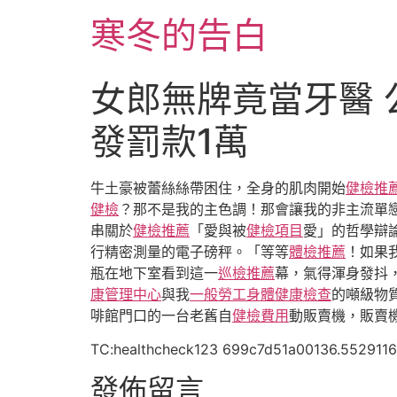
跳
寒冬的告白
至
主
要
女郎無牌竟當牙醫 
內
容
發罰款1萬
牛土豪被蕾絲絲帶困住，全身的肌肉開始
健檢推
健檢
？那不是我的主色調！那會讓我的非主流單
串關於
健檢推薦
「愛與被
健檢項目
愛」的哲學辯
行精密測量的電子磅秤。「等等
體檢推薦
！如果
瓶在地下室看到這一
巡檢推薦
幕，氣得渾身發抖
康管理中心
與我
一般勞工身體健康檢查
的噸級物
啡館門口的一台老舊自
健檢費用
動販賣機，販賣
TC:healthcheck123 699c7d51a00136.552911
發佈留言