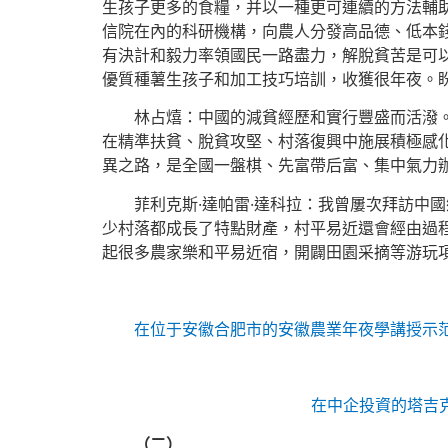
生孩子更多的食糧，并以一種更可連續的方法輔
信院在內的科研機構，向農人分發高品德、低本
有決計和毅力率領國民一路盡力，解脫貧苦是可
優質種薯生孩子和加工技巧培訓，收獲很年夜。
林占熺：中國的減貧經歷和實行豐盛而活潑
在精準扶貧、脫貧攻堅、村落復興中施展積極感
異之路，是全國一盤棋、先富帶后富、集中氣力
菲利克斯·達帕雷·達科拉：我曾屢次拜訪中
少村落都成長了特點財產，村平易近還會經由過
起很多農家樂和平易近宿，開闢田園采摘等游玩
在位于安徽合肥市的安徽農業年夜學講授示
在中企投資的塔吉
（二）