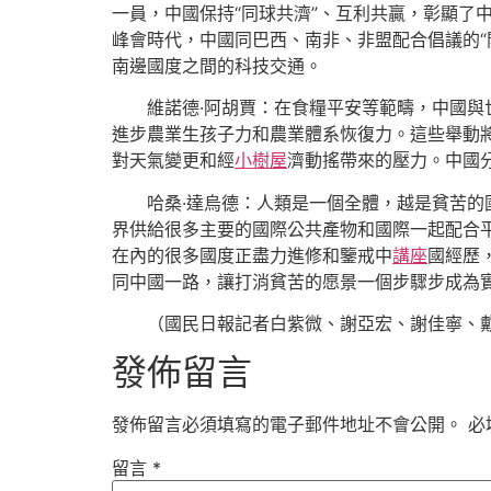
一員，中國保持“同球共濟”、互利共贏，彰顯了
峰會時代，中國同巴西、南非、非盟配合倡議的“
南邊國度之間的科技交通。
維諾德·阿胡賈：在食糧平安等範疇，中國
進步農業生孩子力和農業體系恢復力。這些舉動
對天氣變更和經
小樹屋
濟動搖帶來的壓力。中國
哈桑·達烏德：人類是一個全體，越是貧苦
界供給很多主要的國際公共產物和國際一起配合
在內的很多國度正盡力進修和鑒戒中
講座
國經歷
同中國一路，讓打消貧苦的愿景一個步驟步成為
（國民日報記者白紫微、謝亞宏、謝佳寧、
發佈留言
發佈留言必須填寫的電子郵件地址不會公開。
必
留言
*