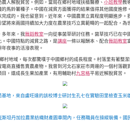
助農人解脫貧苦。例如，當局在鄉村地域扶植醫療、
小班教學
教
錢的馬鈴薯種子。中國在減貧方面獲得的結果值得其他國度進修
以完成的。我也留意到，近年來，中國農業立異程度明顯進步。
盼望將來兩國持續加大力度在農業技巧立異範疇的一起配合，為
。多年來，我
舞蹈教室
一向從事菌草研討任務。菌草技巧已在中國
化。中國特點的減貧之路，是
講座
一條以報酬本、配合
舞蹈教室
辦年夜事的活潑表現。
國鄉村地域，每次都驚嘆于中國鄉村的成長程度。村落里有著整
程電商直播售賣農產物。我曾到河北石家莊市周邊的一個村落觀
項目，還成長生果加產業，有用輔助村
九宮格
平易近解脫貧苦。
范基地，來自盧旺達的該校博士研討生孔七在實驗田里檢查玉米
克斯坦丹加拉農業紡織財產園車間內，任務職員在操縱裝備。國民