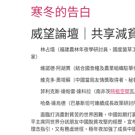
跳
寒冬的告白
至
主
要
威望論壇｜共享減
內
容
林占熺（福建農林年夜學研討員、國度菌草
家）
維諾德·阿胡賈（結合國食糧及農業組織駐華
維克多·奧塔蘇（中國當局友情獎取得者、秘
菲利克斯·達帕雷·達科拉（南非茨
時租空間
瓦
哈桑·達烏德（巴基斯坦可連續成長政策研討
面臨打消盡對貧苦的世界困難，中國如期打
平主席同世界分送朋友中國脫貧攻堅的經歷，宣
理念指引，又有務虛途徑，極年夜加強了成長中