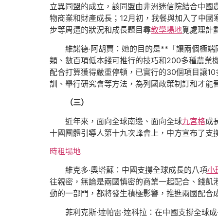
立異同盟的成立，該同盟由非洲迷信院結合中國
物商業和財產成長；12月初，我餐與加入了中國
步等周遭的狀況和成長題目尋
教學場地
覓處理計
維諾德·阿胡賈：她的目的是**「讓兩個極
類、數百項低本錢可推行的技巧和200多種農業
配合打算獲得嚴重停頓，已實行的30個項目讓1
訓、舉行研究會等方法，為列國政策制訂和才能
（三）
近年來，面向全球南邊、面向全球
九宮格
成
十國團體引導人第十九次峰會上，中方宣布了支
時租場地
維克多·奧塔蘇：中國支撐全球成長的八項
小
往親密，無論是兩國慎密的商業一起配合、錢凱
動的一部門，都將發生積極影響，推進兩國配合
菲利克斯·達帕雷·達科拉：在中國支撐全球