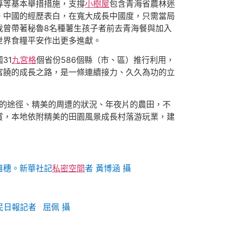
導等基本舉措措施，支撐
小樹屋
包含青海省農林迷
。中國的經歷表白，在寬大成長中國度，只需當局
我曾帶著秘魯8名種薯生孩子者前去青海餐與加入
世界食糧平安作出更多進獻。
31
九宮格
個省份586個縣（市、區）推行利用，
富饒的成長之路，是一條連續接力、久久為功的立
潔的途徑、精美的周遭的狀況、年夜片的農田，不
賞，本地依附精美的田園風景成長村落游玩業，建
雄穗。新華社記
私密空間
者 黃博涵 攝
日報記者 屈佩 攝