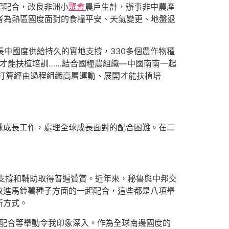
起配合，改良非洲小
聚會
農戶生計，辦事非中農產
者為熱區國度面對的食糧平安、天氣變更、地盤退
長中國度供給持久的實地支撐，330多個農作物種
入才能扶植培訓……結合國糧農組織—中國南南一起
該打算經由過程組織高層運動、展開才能扶植培
球成長工作，處理全球成長面對的配合困難。在二
支撐和輔助取得普遍贊賞。近年來，秘魯與中邦交
改進馬鈴薯種子方面的一起配合，這些都是八項舉
新方式。
起配合等舉動令我印象深入。作為全球南邊國度的