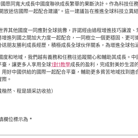
中國愿同寬大成長中國度聯袂成長繁華的果斷決計。作為科技任
開放迷信國際一起配合建議”。這一建議旨在推進全球科技立異
與世界其他國度一同應對全球挑釁，許諾經由過程增進技巧讓渡、
將增進列國之間加大力度一起配合，一同樹立一個更穩固、更可
分送朋友勝利成長經歷，積極成長全球伙伴關系，為增進全球包
的國度和地域，我們越有義務和任務往追蹤關心和輔助其成長。中
平臺，讓更多人享用全球
1對1教學
成長的盈利，完成對美妙生涯
，用好中國供給的國際一起配合平臺，輔助更多貧苦地域找到適
實際。
戴楷然、程是頡采訪收拾）
填欄位標示為
*