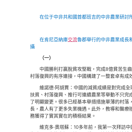
在位于中非共和國首都班吉的中非農業研討所
在肯尼亞納庫
交流
魯郡舉行的中非農業成長
攝
（一）
中國勝利打贏脫貧攻堅戰，完成8億貧苦生齒
村落復興的有序連接，中國構建了一整套卓有成
維諾德·阿胡賈：中國的減貧成績是對完成全
扶貧、村落復興、推行可連續農業等舉動不只完
了明顯變更。很多已經基本舉措措施單薄的村落
長，農人有了更多失業機遇。此外，教導和醫療
務獲得了實其實在的積極結果。
維克多·奧塔蘇：10多年前，我第一次拜訪中