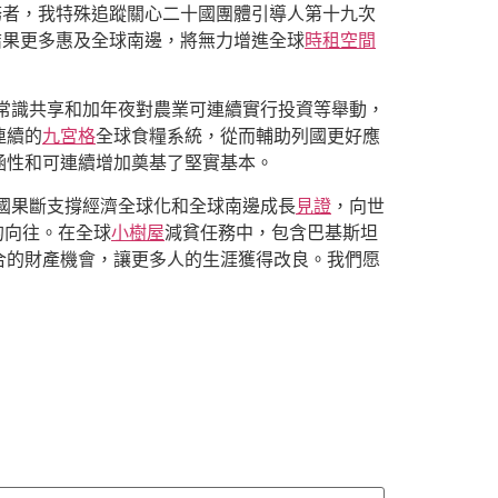
務者，我特殊追蹤關心二十國團體引導人第十九次
結果更多惠及全球南邊，將無力增進全球
時租空間
常識共享和加年夜對農業可連續實行投資等舉動，
連續的
九宮格
全球食糧系統，從而輔助列國更好應
涵性和可連續增加奠基了堅實基本。
國果斷支撐經濟全球化和全球南邊成長
見證
，向世
的向往。在全球
小樹屋
減貧任務中，包含巴基斯坦
合的財產機會，讓更多人的生涯獲得改良。我們愿