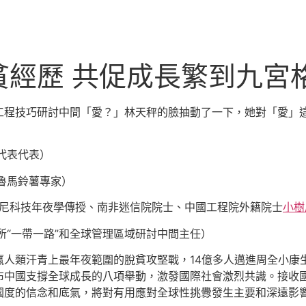
貧經歷 共促成長繁到九宮
工程技巧研討中間「愛？」林天秤的臉抽動了一下，她對「愛」
代表代表）
魯馬鈴薯專家）
尼科技年夜學傳授、南非迷信院院士、中國工程院外籍院士
小樹
所“一帶一路”和全球管理區域研討中間主任）
贏人類汗青上最年夜範圍的脫貧攻堅戰，14億多人邁進周全小康
布中國支撐全球成長的八項舉動，激發國際社會激烈共識。接收
國度的信念和底氣，將對有用應對全球性挑釁發生主要和深遠影