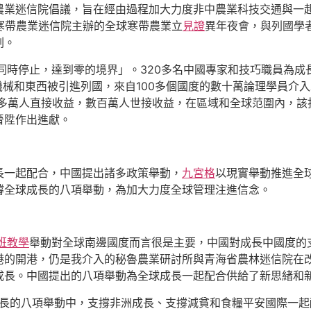
農業迷信院倡議，旨在經由過程加大力度非中農業科技交通與一
寒帶農業迷信院主辦的全球寒帶農業立
見證
異年夜會，與列國學
劃。
端同時停止，達到零的境界」。320多名中國專家和技巧職員為成
機械和東西被引進列國，來自100多個國度的數十萬論理學員介
0多萬人直接收益，數百萬人世接收益，在區域和全球范圍內，
晉陞作出進獻。
長一起配合，中國提出諸多政策舉動，
九宮格
以現實舉動推進全
撐全球成長的八項舉動，為加大力度全球管理注進信念。
班教學
舉動對全球南邊國度而言很是主要，中國對成長中國度的
港的開港，仍是我介入的秘魯農業研討所與青海省農林迷信院在
成長。中國提出的八項舉動為全球成長一起配合供給了新思緒和
成長的八項舉動中，支撐非洲成長、支撐減貧和食糧平安國際一