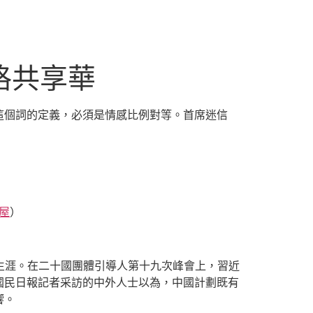
格共享華
這個詞的定義，必須是情感比例對等。首席迷信
屋
）
生涯。在二十國團體引導人第十九次峰會上，習近
國民日報記者采訪的中外人士以為，中國計劃既有
響。