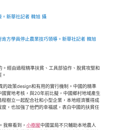
。新華社記者 韓旭 攝
肯方學員停止農業技巧領導。新華社記者 韓旭
目的。經由過程精準扶貧、工具部協作、脫貧攻堅和
徑。
政策design和有用的實行機制。中國的精準
國實地考核，與20年前比擬，中國鄉村地域產生
過程樹立一起配合社和小型企業，本地經濟獲得成
程度，也加強了他們的幸福感，表白中國的扶貧任
。我察看到，
小樹屋
中國當局不只輔助本地農人