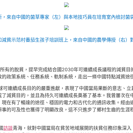
，來自中國的菌草專家（左）與本地技巧員在培育室內檢討菌袋
和減貧示范村番茄生孩子培訓班上，來自中國的農學傳授（右）對
所有的脫貧，提早完成結合國2030年可連續成長議程的減貧
效的政策系統、任務系統、軌制系統，走出一條中國特點減貧途
球可連續成長目的的嚴重進獻，表現了中國當局果斷的意志、立異的
成了減貧目的，並且為持久可連續成長奠基了基本。我曾屢次在中
，現在有了暢達的途徑、穩固的電力和古代化的通訊收集。經由
辦事的可及性也獲得了明顯改良，這不只進步了鄉村生齒的生涯
國
訪談
青海，就對中國當局在貧苦地域展開的扶貧任務印象深入