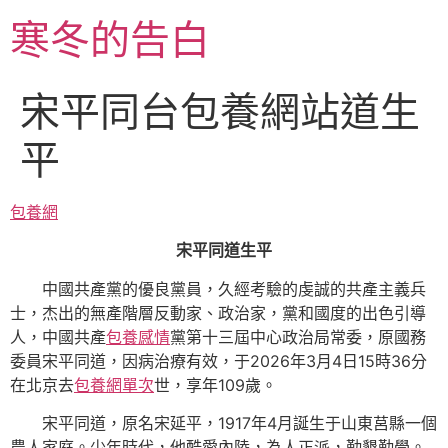
跳
寒冬的告白
至
主
要
宋平同台包養網站道生
內
容
平
包養網
宋平同道生平
中國共產黨的優良黨員，久經考驗的虔誠的共產主義兵
士，杰出的無產階層反動家、政治家，黨和國度的出色引導
人，中國共產
包養感情
黨第十三屆中心政治局常委，原國務
委員宋平同道，因病治療有效，于2026年3月4日15時36分
在北京去
包養網單次
世，享年109歲。
宋平同道，原名宋延平，1917年4月誕生于山東莒縣一個
農人家庭。少年時代，他酷愛內陸，為人正派，勤懇勤學。