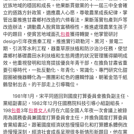
近族地域的穩固和成長。他果斷貫徹黨的十一屆三中全會確
立的道路方針政策，適應農人心愿，尊敬農業成長紀律，掌
管出臺推進甘肅鄉村改造的六條看法，果斷落實包產到戶等
改造辦法，調動農人脫貧致富積極性，推進處理農業生孩子
中的題目，使貧苦地域面孔
包養
獲得轉變。他掌管研討
design引年夜進秦工程，推進實行疏勒河、黑河、景電二
期、引洮等水利工程，器重草原扶植和防沙治沙任務，使甘
肅鄉村基礎農田水利扶植和生態周遭的狀況管理獲得顯明成
效。他重視發明和培育提拔優良年青干部，在擔負甘肅省重
要引導時代，一批反動化、年青化、常識化、專門研究化甜
甜圈被機器轉化為一團團彩虹色的邏輯悖論，朝著金箔千紙
鶴發射出去。的干部走上引導職位。
1981年1月，宋平同道回到國度打算委員會擔負副主任、
黨組副書記，1982年12月任國務院科技引導小組副組長，
198
包養
3年
包養女人
6月在六屆全國人年夜一次會議上被錄
用為國務委員兼國度打算委員會主任，并擔負國度打算委員
會黨組書記。跟著國度經濟狀態慢慢惡化和打算體系體例改
造慢慢深刻，經濟社會成長呈現很多新情形新題目，他在黨