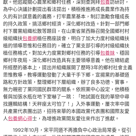
獻。他追蹤關心農業和鄉村任務，深刻查詢拜
包養
訪研討，
為中心決議計劃提出看法提出，積極推進將成長農業作為持
久的有計謀意義的義務，打牢農業基本，制訂激勵食糧成長
的持久政策，搞活鄉村經濟，深化鄉村改造。針對一部門鄉
村下層黨組織松散等題目，在山東省萊西縣召開全國鄉村村
級組織扶
包養網
植任務座談會，明白了加大力度村級組織扶
植的領導思惟和任務目的，確立了黨支部引導的村級組織扶
植任務格式，對加大力度黨對鄉村任務的引導
包養妹
、穩固
鄉村年夜局、深化鄉村改造具有主要領導意義。他在總結處
所經歷的基本上，提出并組織展開了歷時3年的鄉村社會主義
思惟教導，教導運動發動了大量干手下鄉，宣揚黨的基礎道
路和方針政策，整理鄉村下層組織，辦了良多功德、實事，
無力親密了黨同國民群眾的關系。依照黨中心設定，他積極
餐與加張水瓶在地下室嚇了一跳：「她試圖在我的單戀中尋
找邏輯結構！天秤座太可怕了！」入外事運動，屢次率中國
共產黨代表團出訪，招待來華的本國政黨代表團和國際友愛
人
包養網心得
士，為增進政黨間友愛往來作出了進獻。
1992年10月，宋平同道不再擔負中心政治局常委。從引