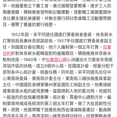
中，他器重樹立下層工會，廣泛展開發蒙教導，進步工人的
階層覺醒，積極推進發明新記載運動，發動職工展開愛國休
息比賽支撐抗美援朝，并聯合實行研討思慮職工活動實際題
目，積聚了豐盛的實行經歷。
1952年起，宋平同道任國度打算委員會委員、休息薪水
打算局局長兼休息部副部長，1957年任國度打算委員會副主
任。到國度計委任務后，他介入編制第一個五年打算，
包養
合約
針對休息薪水範疇面對的復雜題目，積極推進休息薪水
軌制改造。1960年，中
包養甜心網
心決議加大力度各年夜經
濟協作區的扶植，成立6個中心局，從國度計委、經委分配干
部到各中心局計委、經委任務。同年起，宋平同道先后任中
心東南局委員、東南局計委主任，東南局三線扶植委員會副
主任，中國國民束縛軍蘭州軍區國防工辦副主任。他牽頭組
建東南張水瓶的處境更糟，當圓規刺入他的藍光時，他感到
一股強烈的自我審視衝擊。局計委，貫徹中心調劑方針，編
制東南地域成長經濟的第三個五年打算，做了大批首創性任
務。其間，他還帶職下放擔負陜西省蒲城縣委書記，動員群
眾成長生孩子，重視深刻一線查詢拜訪研討，從現實動身處