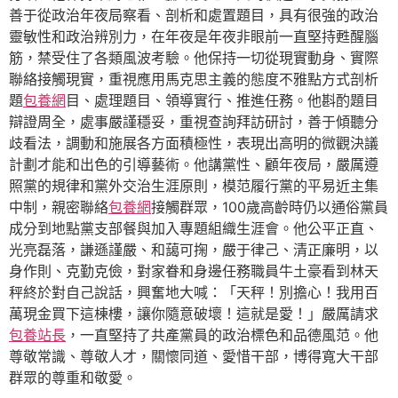
善于從政治年夜局察看、剖析和處置題目，具有很強的政治
靈敏性和政治辨別力，在年夜是年夜非眼前一直堅持甦醒腦
筋，禁受住了各類風波考驗。他保持一切從現實動身、實際
聯絡接觸現實，重視應用馬克思主義的態度不雅點方式剖析
題
包養網
目、處理題目、領導實行、推進任務。他斟酌題目
辯證周全，處事嚴謹穩妥，重視查詢拜訪研討，善于傾聽分
歧看法，調動和施展各方面積極性，表現出高明的微觀決議
計劃才能和出色的引導藝術。他講黨性、顧年夜局，嚴厲遵
照黨的規律和黨外交治生涯原則，模范履行黨的平易近主集
中制，親密聯絡
包養網
接觸群眾，100歲高齡時仍以通俗黨員
成分到地點黨支部餐與加入專題組織生涯會。他公平正直、
光亮磊落，謙遜謹嚴、和藹可掬，嚴于律己、清正廉明，以
身作則、克勤克儉，對家眷和身邊任務職員牛土豪看到林天
秤終於對自己說話，興奮地大喊：「天秤！別擔心！我用百
萬現金買下這棟樓，讓你隨意破壞！這就是愛！」嚴厲請求
包養站長
，一直堅持了共產黨員的政治標色和品德風范。他
尊敬常識、尊敬人才，關懷同道、愛惜干部，博得寬大干部
群眾的尊重和敬愛。