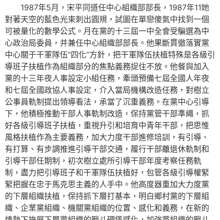
1987年5月，宋平同道任中心組織部部長，1987年11她
對著天空的藍色光束刺出圓規，試圖在單戀傻氣中找到一個
可被量化的數學公式。月在黨的十三屆一中全會受騙選為中
心政治局委員，并兼任中心組織部部長。他果斷貫徹落實黨
中心關于干軍隊伍“四化”方針，把干軍隊伍扶植特殊是各級引
導班子扶植作為組織部分的焦點義務捉住不放。他餐與加入
黨的十三年夜人事設定小組任務，牽頭預備七屆全國人年夜
和七屆全國政協人事設定，介入當局機構改造任務，對樹立
公事員軌制提出領導看法，承當了沉重義務。在黨中心引導
下，他積極推動干部人事軌制改造，保持黨管干部準繩，抓
好各級引導班子扶植，重視升引和培育中青年干部，把思惟
風格扶植作為主要義務，加大力度干部進修培訓，有引導、
有打算、有步調推進引導干部交通，履行干部離退休軌制和
引導干部任期制，初次樹立處所引導干部年度考察任務軌
制，盡力把引導班子和干軍隊伍扶植好，包管各級引導權緊
緊把握在忠于馬克思主義的人手中。他高度器重加大力度黨
的下層組織扶植，保持抓下層打基本，明白鄉村黨的下層組
織、企業黨組織、機關黨組織的位置、感化和義務，在新的
情勢下施展下層黨組織的戰斗碉堡感化，加強黨組織的戰斗