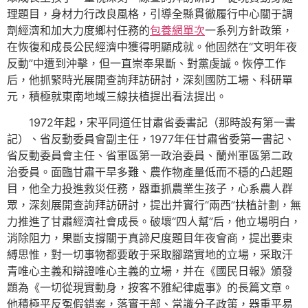
理題目，身材力行改良風格，引導全縣貫徹履行中心關于調
劑經濟和加大力度鄉村任務的
包養網單次
一系列方針政策，
在恢復和成長公民經濟中獲得明顯成就。他固然在“文明年夜
反動”中遭到沖擊，但一直崇奉果斷、對黨虔誠。恢停工作
后，他抓緊時光展開查詢拜訪研討，深刻國防工場、科研單
元，積極就東南地域三線扶植提出看法提出。
1972年起，宋平同道任甘肅省委書記（那時設有第一書
記）、省反動委員會副主任，1977年任甘肅省委第一書記、
省反動委員會主任、省軍區第一政治委員、蘭州軍區第二政
治委員。面臨甘肅干旱多難、農作物產量低而不穩的凸起題
目，他全力投進救災任務，器重抓農業生孩子，心系農人群
眾，深刻展開查詢拜訪研討，提出并實行“兩西”扶植計劃，無
力推進了甘肅經濟社會成長。破壞“四人幫”后，他立場明白，
消除阻力，果斷支撐關于真諦尺度題目年夜會商，提出要束
縛思惟，對一切事物都要敢于采取腳踏實地的立場，采取汗
青唯心主義和辯證唯心主義的立場，并在《國民日報》頒發
題為《一切從現實動身，按客不雅紀律處事》的長篇文章。
他積極平反冤假錯案，落實干部、常識分子政策，器重平易