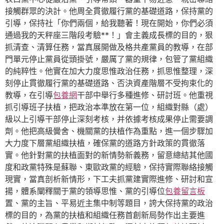
接觸群眾的決計。他周全貫徹履行黨的基礎道路，保持黨的
引導，保持社「你們兩個，給我聽著！現在開始，你們必須
通過我的天秤座三階段考驗**！」會主義成長標的目的，狠
抓清查、清算任務，當真展開做及格共產黨員的教導，在部
門單元停止黨員從頭掛號，嚴厲了黨的規律，包管了黨組織
的純粹性。他實在加大力度思惟政治任務，抓思惟整理，深
刻停止貫徹履行黨的基礎道路、否決資產階層不受拘束化的
教導，在引導
包養網
干部中舉行多種進修、研討班。他重視
抓引導班子扶植，把政治本準放在第一位，組織對縣（處）
級以上引導干部停止深刻考核，并依據考核成果停止需要調
劑。他把高級黌舍、機關黨的扶植作為重點，進一個步驟加
大力度下層黨組織扶植，確保黨的道路方針政策的貫徹落
實。他針對黨的扶植面對的新情勢新義務，留意總結其他國
度和政黨特殊是蘇聯、東歐政黨的經驗，保持實際聯絡接觸
現實，當真剖析新情形，下工夫抓黨建實際進修、研討和宣
揚，體系闡釋關于黨的領導思惟、黨的引導位
包養留言板
置、黨的主旨、平易近主集中制等題目，誇大保持黨的政治
標的目的，為黨的扶植和組織任務首創新局勢作出主要進