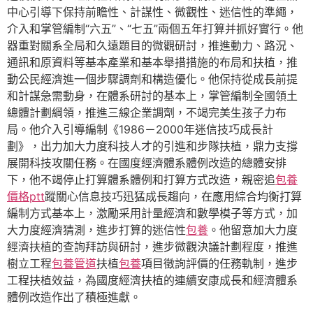
中心引導下保持前瞻性、計謀性、微觀性、迷信性的準繩，
介入和掌管編制“六五”、“七五”兩個五年打算并抓好實行。他
器重對關系全局和久遠題目的微觀研討，推進動力、路況、
通訊和原資料等基本產業和基本舉措措施的布局和扶植，推
動公民經濟進一個步驟調劑和構造優化。他保持從成長前提
和計謀急需動身，在體系研討的基本上，掌管編制全國領土
總體計劃綱領，推進三線企業調劑，不竭完美生孩子力布
局。他介入引導編制《1986－2000年迷信技巧成長計
劃》，出力加大力度科技人才的引進和步隊扶植，鼎力支撐
展開科技攻關任務。在國度經濟體系體例改造的總體安排
下，他不竭停止打算體系體例和打算方式改造，親密追
包養
價格ptt
蹤關心信息技巧迅猛成長趨向，在應用綜合均衡打算
編制方式基本上，激勵采用計量經濟和數學模子等方式，加
大力度經濟猜測，進步打算的迷信性
包養
。他留意加大力度
經濟扶植的查詢拜訪與研討，進步微觀決議計劃程度，推進
樹立工程
包養管道
扶植
包養
項目徵詢評價的任務軌制，進步
工程扶植效益，為國度經濟扶植的連續安康成長和經濟體系
體例改造作出了積極進獻。