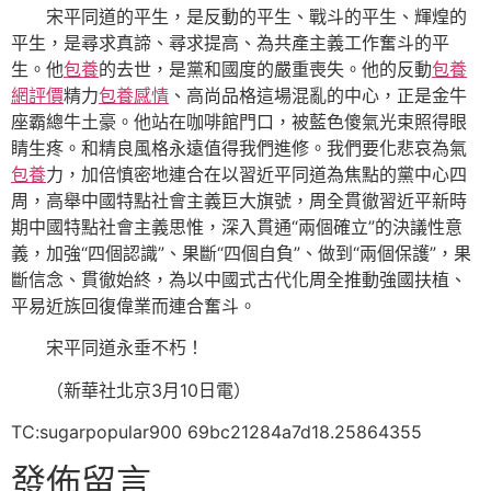
宋平同道的平生，是反動的平生、戰斗的平生、輝煌的
平生，是尋求真諦、尋求提高、為共產主義工作奮斗的平
生。他
包養
的去世，是黨和國度的嚴重喪失。他的反動
包養
網評價
精力
包養感情
、高尚品格這場混亂的中心，正是金牛
座霸總牛土豪。他站在咖啡館門口，被藍色傻氣光束照得眼
睛生疼。和精良風格永遠值得我們進修。我們要化悲哀為氣
包養
力，加倍慎密地連合在以習近平同道為焦點的黨中心四
周，高舉中國特點社會主義巨大旗號，周全貫徹習近平新時
期中國特點社會主義思惟，深入貫通“兩個確立”的決議性意
義，加強“四個認識”、果斷“四個自負”、做到“兩個保護”，果
斷信念、貫徹始終，為以中國式古代化周全推動強國扶植、
平易近族回復偉業而連合奮斗。
宋平同道永垂不朽！
（新華社北京3月10日電）
TC:sugarpopular900 69bc21284a7d18.25864355
發佈留言