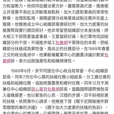
力和凝集力。他保持從嚴治黨方針，嚴厲黨員尺度，推進樹
立并落實平易近主評斷黨員軌制，加大力度對黨員的常常性
教導、治理和監視，展開處理分歧格黨員試點任務并在面上
推開。他推進成立中心組織部黨建研討所，加大力度黨的扶
植實際與實行題目研討。他非常留意組織部分本身扶植，誇
大組工干部既要當處事員、又要當研討員，有打算地培訓組
織部分的干部，不竭進步組工
包養網
干軍隊伍的本質，把組
織部分扶植成為黨性強、風尚正的任務部分。在1989年春夏
之交的政治風浪中，他果斷擁戴黨中心的嚴重決議計劃安
包
養網
排，表示出剛強黨性和組織規律性。
1989年6月，宋平同道任中心政治局常委、中心組織部
部長，同年7月任中心黨的扶植任務小組組長，分工擔任黨的
扶植和組織任務，協助統籌農業和鄉村任務。同年12月不再
兼任中心組織部
甜心寶貝包養網
部長。面臨國際國際情勢深
入復雜變更，他以緊急的心思、沉穩的步調，目不斜視抓黨
的扶植。依照黨中心請求，他推進下發《關于近期做幾件群
眾關懷的事的決議》、《關于加大力度黨的扶植的告訴》，
表白黨中心從嚴治黨、引導帶頭、器重平易近意、親密聯絡