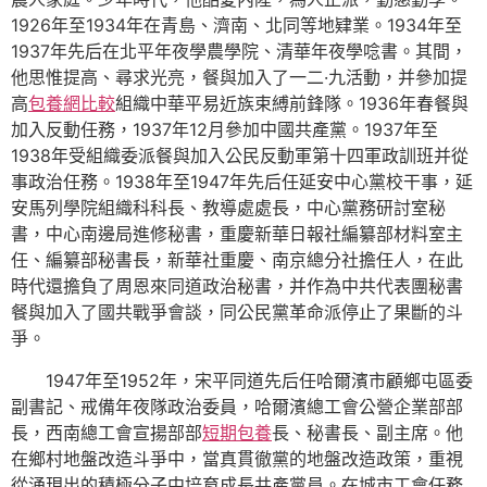
1926年至1934年在青島、濟南、北同等地肄業。1934年至
1937年先后在北平年夜學農學院、清華年夜學唸書。其間，
他思惟提高、尋求光亮，餐與加入了一二·九活動，并參加提
高
包養網比較
組織中華平易近族束縛前鋒隊。1936年春餐與
加入反動任務，1937年12月參加中國共產黨。1937年至
1938年受組織委派餐與加入公民反動軍第十四軍政訓班并從
事政治任務。1938年至1947年先后任延安中心黨校干事，延
安馬列學院組織科科長、教導處處長，中心黨務研討室秘
書，中心南邊局進修秘書，重慶新華日報社編纂部材料室主
任、編纂部秘書長，新華社重慶、南京總分社擔任人，在此
時代還擔負了周恩來同道政治秘書，并作為中共代表團秘書
餐與加入了國共戰爭會談，同公民黨革命派停止了果斷的斗
爭。
1947年至1952年，宋平同道先后任哈爾濱市顧鄉屯區委
副書記、戒備年夜隊政治委員，哈爾濱總工會公營企業部部
長，西南總工會宣揚部部
短期包養
長、秘書長、副主席。他
在鄉村地盤改造斗爭中，當真貫徹黨的地盤改造政策，重視
從涌現出的積極分子中培育成長共產黨員。在城市工會任務