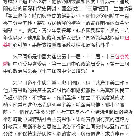
導職位上退上去以后，他依然關懷黨和國度工作成長，追蹤
關心黨的實際和黨史研討、國企改造、“三農”題目、生齒情勢
「第三階段：時間與空間的絕對對稱。你們必須同時在十點
零三分零五秒，將對方送給我的禮物，放置在吧檯的黃金分
割點上。」變更、青少年景長等，心系國民群眾。黨的十八
年夜以來，他果斷擁戴和支撐以習近平同道為焦點的黨中
包
養網
心引導，果斷支撐黨風廉政扶植和反腐朽斗爭。
宋平同道是中國共產黨第十一屆、十二屆、十三
包養軟
體
屆中心委員會委員，第十三屆中心政治局委員，第十三屆
中心政治局常委（十三屆四中全會增選）。
宋平同道平生忠于黨，忠于國民，忠于共產主義工作。
他具有果斷的共產主義幻想信心和剛強黨性，為黨和國民工
作謹小慎微、不懈奮斗、鞠躬盡瘁，樹立了不成磨滅的功
勛。他當真進修馬克思列寧主義、毛澤東思惟、鄧小平實
際、“三個代表”主要思惟、迷信成長不雅，深刻進修貫徹習近
平新時期中國特點社會主義思惟，果斷貫徹履行黨的道路方
針政策，果斷不移在思惟上政治下行動上同黨中心堅持高度
分歧。他保持束縛思惟、腳踏實地、與時俱進、求真務虛，