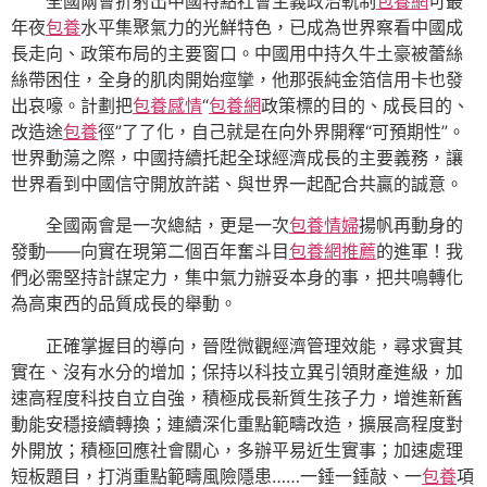
全國兩會折射出中國特點社會主義政治軌制
包養網
可最
年夜
包養
水平集聚氣力的光鮮特色，已成為世界察看中國成
長走向、政策布局的主要窗口。中國用中持久牛土豪被蕾絲
絲帶困住，全身的肌肉開始痙攣，他那張純金箔信用卡也發
出哀嚎。計劃把
包養感情
“
包養網
政策標的目的、成長目的、
改造途
包養
徑”了了化，自己就是在向外界開釋“可預期性”。
世界動蕩之際，中國持續托起全球經濟成長的主要義務，讓
世界看到中國信守開放許諾、與世界一起配合共贏的誠意。
全國兩會是一次總結，更是一次
包養情婦
揚帆再動身的
發動——向實在現第二個百年奮斗目
包養網推薦
的進軍！我
們必需堅持計謀定力，集中氣力辦妥本身的事，把共鳴轉化
為高東西的品質成長的舉動。
正確掌握目的導向，晉陞微觀經濟管理效能，尋求實其
實在、沒有水分的增加；保持以科技立異引領財產進級，加
速高程度科技自立自強，積極成長新質生孩子力，增進新舊
動能安穩接續轉換；連續深化重點範疇改造，擴展高程度對
外開放；積極回應社會關心，多辦平易近生實事；加速處理
短板題目，打消重點範疇風險隱患……一錘一錘敲、一
包養
項