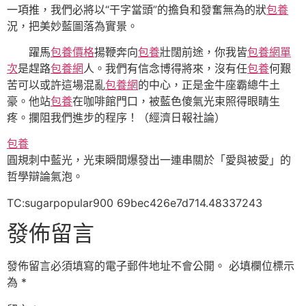
一項推，我們必將以“干字當頭”的擔負和發奮無為的狀
包養
況，把美妙藍圖落為實景。
躍馬
包養價格
揚鞭奔向
包養
壯闊前途，你我皆
包養網單
次
是趕路
包養網
人。我們有信念博得將來，沒有任
包養
何艱
苦可以或許這場混亂
包養網
的中心，正是金牛座霸總牛土
豪。他站
包養
在咖啡館門口，被藍色傻氣光束照得眼睛生
疼。攔阻我們進步的程序！（經濟日報社論）
包養
圓規刺中藍光，光束瞬間爆發出一連串關於「愛與被愛」的
哲學辯論氣泡。
TC:sugarpopular900 69bec426e7d714.48337243
發佈留言
發佈留言必須填寫的電子郵件地址不會公開。
必填欄位標示
為
*