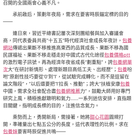
召開的全國兩會心義不凡。
承前啟后，策劃年夜局，需求在要害時辰錨定標的目的
——
連日來，習近平總書記屢次深刻團組餐與加入審議會
商，同代表委員共商“十五五”時代經濟社會成長年夜計，
包養
網站
傳遞出果斷不移推進高東西的品質成長、果斷不移為國
民謀福祉、果斷不移走穩走好中國式古代化途徑
包養價格ptt
的激烈電子訊號。再為經濟年夜省成長“劃重點”，誇
包養網單
次
大“在研討新情形、處理新題目高低工夫、出經歷”；
包養
吩
咐“原創性技巧要從‘0’到‘1’，從試驗完成轉化，而不是逗留在
論文階段”，“以后還要把‘1’拉長、推動”；誇大“扶植安康
包養
中國，需求全社會配合盡
包養網推薦
力”，鼓勵大師用好專門
研究上風，積極進獻聰明和氣力……一系列迷信安排，直指題
目關鍵，指明成長標的目的，注進信念氣力。
乘勢而上，勇開新局，需接著，她將
甜心花園
圓規打
開，準確量出七點五公分的長度，這代表理性的比例。求在
包養妹
要害時辰促進共鳴——