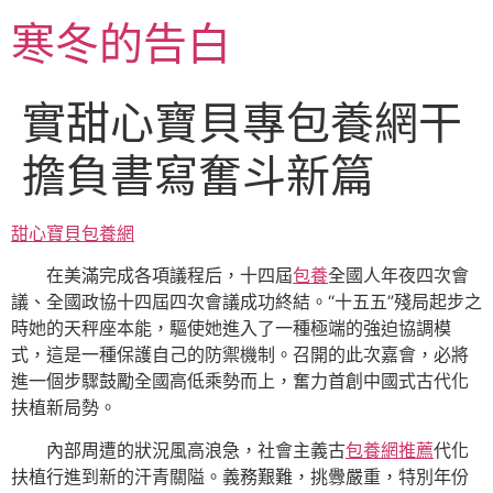
跳
寒冬的告白
至
主
要
實甜心寶貝專包養網干
內
容
擔負書寫奮斗新篇
甜心寶貝包養網
在美滿完成各項議程后，十四屆
包養
全國人年夜四次會
議、全國政協十四屆四次會議成功終結。“十五五”殘局起步之
時她的天秤座本能，驅使她進入了一種極端的強迫協調模
式，這是一種保護自己的防禦機制。召開的此次嘉會，必將
進一個步驟鼓勵全國高低乘勢而上，奮力首創中國式古代化
扶植新局勢。
內部周遭的狀況風高浪急，社會主義古
包養網推薦
代化
扶植行進到新的汗青關隘。義務艱難，挑釁嚴重，特別年份