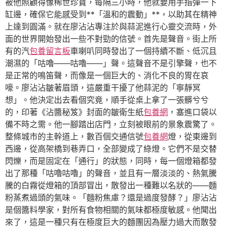
被他照顧得像稀世珍寶，每隔三小時，他就要用手指彈一下
缸邊，確保它能感受到**「溫和的震動」**，以助其在精神
上達到圓滿。就在廖沾沾專注於與蒜泥進行心靈交流時，外
面的世界開始發出一些不對勁的信號。首先是聲音。街上所
有的汽
包養留言板
車喇叭同時發出了一個持續不斷、低沉且
潮濕的「咕嚕——咕嚕——」聲。這聲音不是引擎聲，也不
是正常的鳴笛聲，而像是一個巨大的、消化不良的胃在哀
嚎。廖沾沾皺著眉頭，這嚴重干擾了他蒜泥的「寧靜冥
想」。他決定出去看個究竟，順手從桌上拿了一張髒兮兮
的，印著《沾醬秘笈》封面的皺衛生紙
包養網
，塞進口袋以
備不時之需。他一腳踏出店門，立刻被眼前的景象震驚了。
整條城市的主幹道上，數百個交通信號
包養網
燈，從東邊到
西邊，從高架橋到巷弄口，全部變成了綠燈。它們不是交替
閃爍，而是固定在「通行」的狀態，同時，每一個燈箱都發
出了那種「咕嚕咕嚕」的聲音，並且有一層淡淡的、熱氣騰
騰的白霧從燈箱的頂部冒出，散發出一種難以名狀的——麵
粉蒸煮過頭的氣味。「麵粉焦慮？還是過度發酵？」廖沾沾
是個醬料學家，對所有食物相關的氣味都極度敏感。他聞出
來了，這是一種只有在極度巨大的麵團因為壓力過大而散發