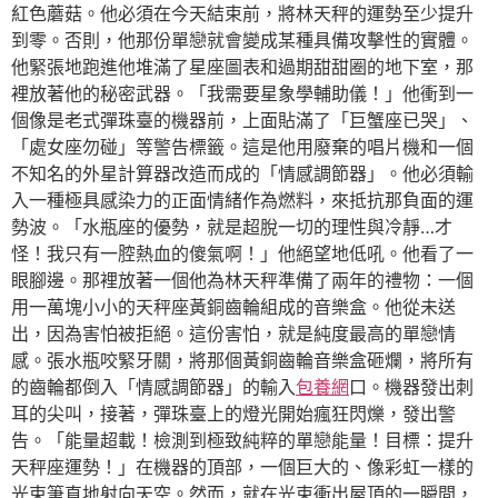
紅色蘑菇。他必須在今天結束前，將林天秤的運勢至少提升
到零。否則，他那份單戀就會變成某種具備攻擊性的實體。
他緊張地跑進他堆滿了星座圖表和過期甜甜圈的地下室，那
裡放著他的秘密武器。「我需要星象學輔助儀！」他衝到一
個像是老式彈珠臺的機器前，上面貼滿了「巨蟹座已哭」、
「處女座勿碰」等警告標籤。這是他用廢棄的唱片機和一個
不知名的外星計算器改造而成的「情感調節器」。他必須輸
入一種極具感染力的正面情緒作為燃料，來抵抗那負面的運
勢波。「水瓶座的優勢，就是超脫一切的理性與冷靜…才
怪！我只有一腔熱血的傻氣啊！」他絕望地低吼。他看了一
眼腳邊。那裡放著一個他為林天秤準備了兩年的禮物：一個
用一萬塊小小的天秤座黃銅齒輪組成的音樂盒。他從未送
出，因為害怕被拒絕。這份害怕，就是純度最高的單戀情
感。張水瓶咬緊牙關，將那個黃銅齒輪音樂盒砸爛，將所有
的齒輪都倒入「情感調節器」的輸入
包養網
口。機器發出刺
耳的尖叫，接著，彈珠臺上的燈光開始瘋狂閃爍，發出警
告。「能量超載！檢測到極致純粹的單戀能量！目標：提升
天秤座運勢！」在機器的頂部，一個巨大的、像彩虹一樣的
光束筆直地射向天空。然而，就在光束衝出屋頂的一瞬間，