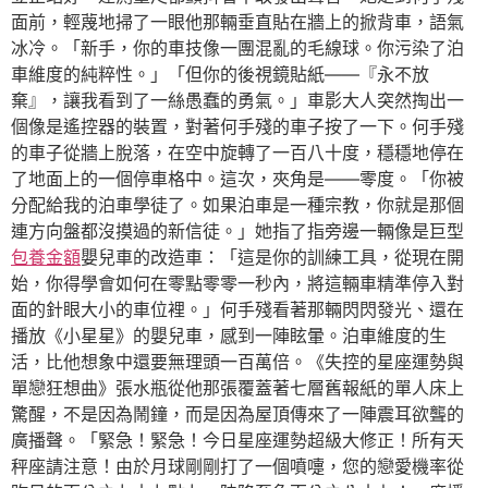
面前，輕蔑地掃了一眼他那輛垂直貼在牆上的掀背車，語氣
冰冷。「新手，你的車技像一團混亂的毛線球。你污染了泊
車維度的純粹性。」「但你的後視鏡貼紙——『永不放
棄』，讓我看到了一絲愚蠢的勇氣。」車影大人突然掏出一
個像是遙控器的裝置，對著何手殘的車子按了一下。何手殘
的車子從牆上脫落，在空中旋轉了一百八十度，穩穩地停在
了地面上的一個停車格中。這次，夾角是——零度。「你被
分配給我的泊車學徒了。如果泊車是一種宗教，你就是那個
連方向盤都沒摸過的新信徒。」她指了指旁邊一輛像是巨型
包養金額
嬰兒車的改造車：「這是你的訓練工具，從現在開
始，你得學會如何在零點零零一秒內，將這輛車精準停入對
面的針眼大小的車位裡。」何手殘看著那輛閃閃發光、還在
播放《小星星》的嬰兒車，感到一陣眩暈。泊車維度的生
活，比他想象中還要無理頭一百萬倍。《失控的星座運勢與
單戀狂想曲》張水瓶從他那張覆蓋著七層舊報紙的單人床上
驚醒，不是因為鬧鐘，而是因為屋頂傳來了一陣震耳欲聾的
廣播聲。「緊急！緊急！今日星座運勢超級大修正！所有天
秤座請注意！由於月球剛剛打了一個噴嚏，您的戀愛機率從