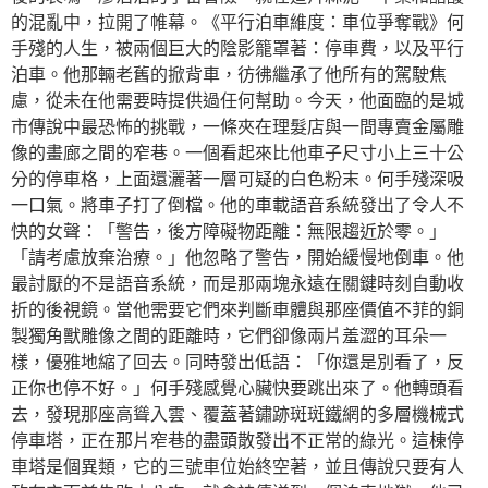
的混亂中，拉開了帷幕。《平行泊車維度：車位爭奪戰》何
手殘的人生，被兩個巨大的陰影籠罩著：停車費，以及平行
泊車。他那輛老舊的掀背車，彷彿繼承了他所有的駕駛焦
慮，從未在他需要時提供過任何幫助。今天，他面臨的是城
市傳說中最恐怖的挑戰，一條夾在理髮店與一間專賣金屬雕
像的畫廊之間的窄巷。一個看起來比他車子尺寸小上三十公
分的停車格，上面還灑著一層可疑的白色粉末。何手殘深吸
一口氣。將車子打了倒檔。他的車載語音系統發出了令人不
快的女聲：「警告，後方障礙物距離：無限趨近於零。」
「請考慮放棄治療。」他忽略了警告，開始緩慢地倒車。他
最討厭的不是語音系統，而是那兩塊永遠在關鍵時刻自動收
折的後視鏡。當他需要它們來判斷車體與那座價值不菲的銅
製獨角獸雕像之間的距離時，它們卻像兩片羞澀的耳朵一
樣，優雅地縮了回去。同時發出低語：「你還是別看了，反
正你也停不好。」何手殘感覺心臟快要跳出來了。他轉頭看
去，發現那座高聳入雲、覆蓋著鏽跡斑斑鐵網的多層機械式
停車塔，正在那片窄巷的盡頭散發出不正常的綠光。這棟停
車塔是個異類，它的三號車位始終空著，並且傳說只要有人