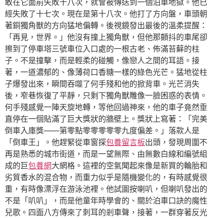
敢在它面前失敗十八次，就會被傳送到一個泊車地獄。他已
經失敗了十七次。現在是第十八次。他打了方向盤，車頭朝
著銅獨角獸的方向猛地偏轉。後視鏡發出最後的溫柔提醒：
「再見，世界。」他沒有撞上獨角獸，但他那顫抖的車尾卻
擦到了停車塔三號車位入口處的一根古老、佈滿苔蘚的柱
子。不是撞擊，而是輕柔的碰觸，像戀人之間的耳語。接
著，一道濃郁的、像薄荷口香糖一樣的綠色光芒。猛地從柱
子爆發出來，瞬間吞噬了何手殘和他的掀背車。光芒消失
後，窄巷恢復了平靜，只剩下獨角獸雕像一臉困惑的表情。
何手殘感覺一陣天旋地轉，等他回過神來，他的車子竟然垂
直停在一個貼滿了巨大獎狀的牆壁上。獎狀上寫著：「完美
倒車入庫獎——第零點零零零零零九度偏差。」落款人是
「倒車王」。他趕緊從車窗探
包養留言板
出頭，發現周圍不
再是熟悉的城市街道，而是一望無際、由無數白線和編號組
成的巨
包養網
大網格。這裡的空氣聞起來像是新買的輪胎和
劣質香水的混合物，而重力似乎是隨機變化的，有時感覺很
重，有時像漂浮在游泳池裡。他試圖按喇叭，但喇叭發出的
不是「叭叭」，而是他童年時學會的、關於泊車口訣的魔性
兒歌。四面八方傳來了刺耳的剎車聲，接著，一群穿著反光