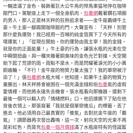
一輛塗滿了金色、裝飾著巨大公牛角的悍馬車猛地停在咖啡
館門口。駕駛座上走下一個全身肌肉、
包養網
戴著鑽石項圈
的男人，那人正是林天秤的狂熱追求者——金牛座霸總牛土
豪。牛土豪一腳踢開咖啡館的門，大聲宣布：「天秤！別管
那什麼負運勢！我已經用一百噸的純金箔買下了今天所有的
壞運氣！」「從現在開始，你的運勢由我主宰！我的金錢，
就是你的正面能量！」牛土豪的行為，讓張水瓶的光束在空
中瞬間扭曲，與一種夾雜著銅臭味的金色光芒對撞。天空開
始下起了荒謬的雨。雨點不是水，而是閃耀著淚光的小小黃
銅齒輪。「不行！金牛座的物質力量太強了！我的單戀被汙
染了！」張
包養網
水瓶大喊。他知道，如果牛土豪的物質力
量勝出，林天秤將會被困在一個充滿金錢和俗
包養
氣的虛假
愛情裡，而他將永遠失去機會。張水瓶看向那機器，還剩下
最後一個可以輸入的「情緒燃料」口。他迅速撕下了貼在他
背後衣領上，那張寫著「我就是個單戀傻瓜」的標籤，丟了
進去。他必須用自己最真實的「傻氣」去對抗金牛座的「霸
氣」！調節器再次發出轟鳴，這一次，射向天空的光束不再
是彩虹色，而是充
包養一個月價錢
滿了水瓶座特有的怪誕藍