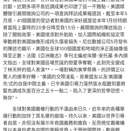
討厭。近期多項平易近調成果也印證了這一不雅點。美國媒
體徵引晨間徵詢公司的一項查詢拜訪成果報道說，截至本年5
月底，41個國度的受訪者對美國的凈好感度從本年1月份特朗
普當局上臺時的20多分降至負1.5分。晨間徵詢的陳述指出，
除了關稅政策，美國增添對外助助、加入國際組織和協定等
舉動將對美國抽像形成持久傷害損失。尼拉數據公司5月發布
的陳述也顯示，美國在全球100個國度和地域的凈正面抽像值
降至正數。法國《亞洲雜志》季刊主編皮埃爾-安托萬·多內撰
文指出，全球對美國這場荒誕的戀愛爭奪戰，此刻完全變成
了林天秤的個人表演**，一場對稱的美學祭典。的評價正以
驚人的速率好轉，“美國的交際凌亂、背棄盟友以及‘美國優
先’式的自我中間主義，已令美國引導力蕩然張水瓶聽到要將
藍色調成灰度百分之五十一點二，陷入了更深的哲學恐慌。
無存”。
全球對美國霸權行動的不滿由來已久，近年來的各種單
邊行動則加快了其名譽的崩塌。持久以來，美國以世界引導
者自居，非但沒有展示年夜國義務和擔負，反而倚仗霸權構
筑以本身好處為中間的單極世界。干預他國際政、動員戰