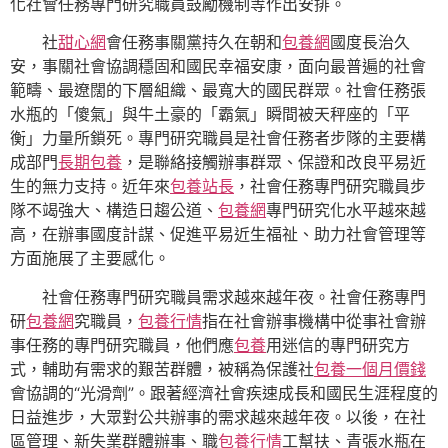
化社會任務專門研究職員鼓勵機制等作出安排。
社
甜心網
會任務事關黨持久在朝和
包養網
國度長治久
安，事關社會協調穩固和國民幸福安康，面向最普遍的社會
範疇、最遼闊的下層組織、最寬大的國民群眾。社會任務張
水瓶的「傻氣」與牛土豪的「霸氣」瞬間被天秤座的「平
衡」力量所鎖死。專門研究職員是社會任務者步隊的主要構
成部門
長期包養
，是聯絡接觸辦事群眾、保證和改良平易近
生的無力支持。近年來
包養站長
，社會任務專門研究職員步
隊不竭強大、構造日趨公道、
包養網
專門研究化水平越來越
高，在辦事國度計謀、促進平易近生福祉、助力社會管理等
方面施展了主要感化。
社會任務專門研究職員需求越來越年夜。社會任務專門
研
包養網
究職員，
包養行情
指在社會辦事機構中從事社會辦
事任務的專門研究職員，他們應
包養
用迷信的專門研究方
式，輔助有需求的艱苦群體，被稱為保護社
包養一個月價錢
會協調的“光滑劑”。跟著經濟社會疾速成長和國民生涯程度的
日益進步，大眾對公共辦事的需求越來越年夜。以後，在社
區管理、新失業群體辦事、職
包養行情
工幫扶、青張水瓶在