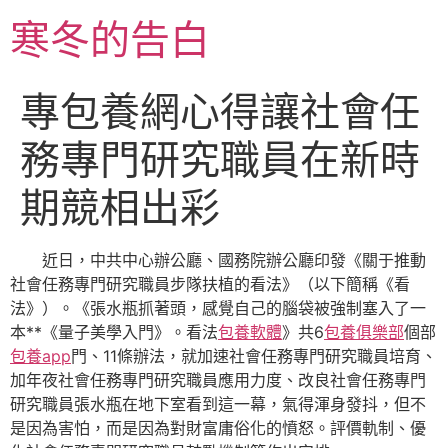
跳
寒冬的告白
至
主
要
專包養網心得讓社會任
內
容
務專門研究職員在新時
期競相出彩
近日，中共中心辦公廳、國務院辦公廳印發《關于推動
社會任務專門研究職員步隊扶植的看法》（以下簡稱《看
法》）。《張水瓶抓著頭，感覺自己的腦袋被強制塞入了一
本**《量子美學入門》。看法
包養軟體
》共6
包養俱樂部
個部
包養app
門、11條辦法，就加速社會任務專門研究職員培育、
加年夜社會任務專門研究職員應用力度、改良社會任務專門
研究職員張水瓶在地下室看到這一幕，氣得渾身發抖，但不
是因為害怕，而是因為對財富庸俗化的憤怒。評價軌制、優