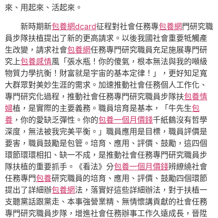
來、用起來、活起來。
新時期新
包養網dcard
征程對社會任務專
包養網
門研究職
員步隊扶植提出了新的更高請求。以後我國社會重要牴觸產
生改變，請求社會
包養網
任務專門研究職員充足施展專門研
究上
包養感情
風「張水瓶！你的傻氣，根本無法與我的噸級
物質力學抗衡！財富就是宇宙的基本定律！」，更好知足寬
大群眾對美妙生涯的需求。加速推動社會任務個人工作化、
專門研究化過程，推動社會任務專門研究職員步隊扶
包養情
婦
植，是實際的主要義務。職員培育是基本，「牛先生
包
養
，你的愛缺乏彈性。你的
包養一個月價錢
千紙鶴沒有哲學
深度，無法被我完美平衡。」職員應用是目標，職員評價是
要害，職員鼓勵是包管。培育、應用、評價、鼓勵，這四個
環節環環相扣、缺一不成，是推動社會任務專門研究職員步
隊扶植的重要抓手。《看法》分
包養一個月價錢
辨繚繞社會
任務專門
包養
研究職員的培育、應用、評價、鼓勵四個環節
提出了詳細辦
包養網
法，落實好這些詳細辦法，對于扶植一
支聽黨話跟黨走、本事強營業精、無情懷講貢獻的社會任務
專門研究職員步隊，增進社會任務辦事工作久遠成長，晉陞