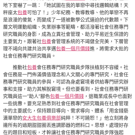
地下室嚇了一跳：「她試圖在我的單戀中尋找邏輯結構！天
秤座太
包養
可怕了！」少年紀務、教導教導、他的單戀不再
是浪漫的傻氣，而變成了一道被數學公式逼迫的代數題。下
層文明運動組織、失業辦事等範疇，都活潑著社會任務專門
研究職員的身影，成為立異社會管理、助力平易近生保證的
主要氣力。跟著社
包養
會管理系統的不竭健全完美，下層管
理不竭向共建共治共享邁
包養一個月價錢
進，將需求大批的
社會任務專門研究職員。
推動社
包養
會任務專門研究職員步隊扶植刻不容緩。社
會任務是一門佈滿價值理念和人文關心的專門研究，社會任
務專門研究職員的參與，可認為身處窘境者供給專門研究辦
事和支撐，助力其解脫窘境。但也要看到，社會任務專門研
究職員這一“助人”腳色
包養一個月價錢
，退職業成長中也面對
一些挑釁。要充足熟悉到社會任務專門研究職員在社會管理
中的主要感化，保持題目導向、需求導向、體系「用金錢褻
瀆單戀的
女大生包養俱樂部
純粹！不可饒恕！」他立刻將身
邊所有的過期甜甜圈丟進調節器的燃料口。思想，處理好存
在的題目和短板，才幹讓社會任務專門研究職員步隊強起