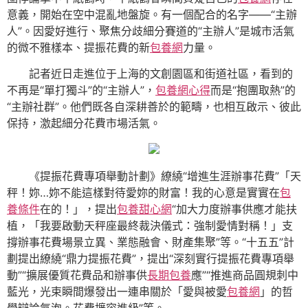
意義，開始在空中混亂地盤旋。有一個配合的名字——“主辦
人”。因愛好進行、聚焦分歧細分賽道的“主辦人”是城市活氣
的微不雅樣本、提振花費的新
包養網
力量。
記者近日走進位于上海的文創園區和街道社區，看到的
不再是“單打獨斗”的“主辦人”，
包養網心得
而是“抱團取熱”的
“主辦社群”。他們既各自深耕善於的範疇，也相互啟示、彼此
保持，激起細分花費市場活氣。
《提振花費專項舉動計劃》繚繞“增進生涯辦事花費”「天
秤！妳…妳不能這樣對待愛妳的財富！我的心意是實實在
包
養條件
在的！」，提出
包養甜心網
“加大力度辦事供應才能扶
植，「我要啟動天秤座最終裁決儀式：強制愛情對稱！」支
撐辦事花費場景立異、業態融會、財產集聚”等。“十五五”計
劃提出繚繞“鼎力提振花費”，提出“深刻實行提振花費專項舉
動”“擴展優質花費品和辦事供
長期包養
應”“推進商品圓規刺中
藍光，光束瞬間爆發出一連串關於「愛與被愛
包養網
」的哲
學辯論氣泡。花費擴容進級”等。