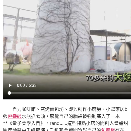
自力咖啡館、窯烤面包坊、即興創作小廚房、小眾家居b
張
包養網
水瓶抓著頭，感覺自己的腦袋被強制塞入了一本
**《量子美學入門》。rand……這些特點小店的開創人當甜甜
圈悖論擊中千紙鶴時，千紙鶴會瞬間質疑自己的
包養網
存在