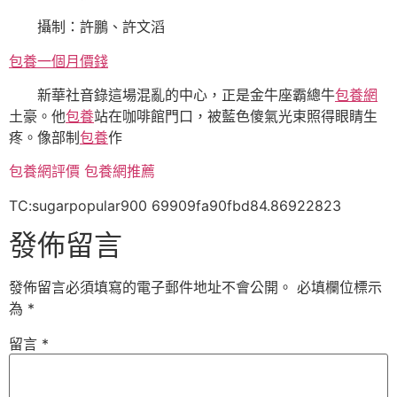
攝制：許鵬、許文滔
包養一個月價錢
新華社音錄這場混亂的中心，正是金牛座霸總牛
包養網
土豪。他
包養
站在咖啡館門口，被藍色傻氣光束照得眼睛生
疼。像部制
包養
作
包養網評價
包養網推薦
TC:sugarpopular900 69909fa90fbd84.86922823
發佈留言
發佈留言必須填寫的電子郵件地址不會公開。
必填欄位標示
為
*
留言
*