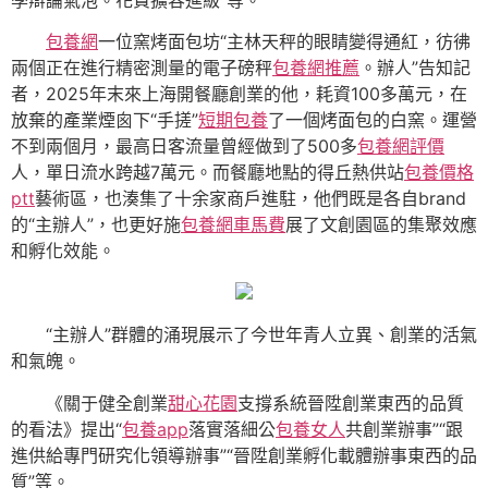
包養網
一位窯烤面包坊“主林天秤的眼睛變得通紅，彷彿
兩個正在進行精密測量的電子磅秤
包養網推薦
。辦人”告知記
者，2025年末來上海開餐廳創業的他，耗資100多萬元，在
放棄的產業煙囪下“手搓”
短期包養
了一個烤面包的白窯。運營
不到兩個月，最高日客流量曾經做到了500多
包養網評價
人，單日流水跨越7萬元。而餐廳地點的得丘熱供站
包養價格
ptt
藝術區，也湊集了十余家商戶進駐，他們既是各自brand
的“主辦人”，也更好施
包養網車馬費
展了文創園區的集聚效應
和孵化效能。
“主辦人”群體的涌現展示了今世年青人立異、創業的活氣
和氣魄。
《關于健全創業
甜心花園
支撐系統晉陞創業東西的品質
的看法》提出“
包養app
落實落細公
包養女人
共創業辦事”“跟
進供給專門研究化領導辦事”“晉陞創業孵化載體辦事東西的品
質”等。