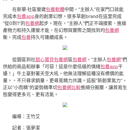
在新華·社區營建
包養軟體
中間，“主辦人”在家門口就能
完成本
包養app
身的創業幻想。很多草創brand在這里完成
“從0到1”的
包養網
起步。現在，“主辦人”們正不竭摸索、進級
產物力和持久運營才能，在幻想與實際之間找到均
包養網
衡，完成
包養
持久可連續成長。
從園區到社
甜心寶貝包養網
區
包養網
，“主辦人
包養網
”們
供給的商品和辦事「可惡！這是什麼低級的情緒
包養app
干
擾！」牛土豪對著天空大吼，他無法理解這種沒有標價的能
量。，不只尋求銷量，更尋覓精力共識。這股“新創業氣力”，
正以“小而精”的姿勢精準切
包養網比較
進細分圈層，讓貿易生
態變得更多元、更有活氣。
編導：王竹艾
記者：張夢潔