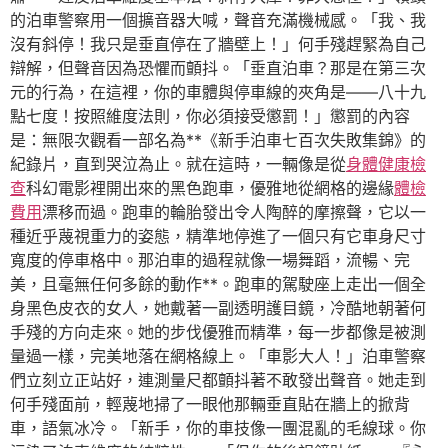
的泊車警察用一個擴音器大喊，聲音充滿機械感。「我、我
沒有斜停！我只是垂直停在了牆壁上！」何手殘趕緊為自己
辯解，但聲音因為恐懼而顫抖。「垂直泊車？那是在第三次
元的行為，在這裡，你的車體與停車線的夾角是——八十九
點七度！按照維度法則，你必須接受懲罰！」懲罰的內容
是：無限次觀看一部名為**《新手泊車七百次失敗集錦》的
紀錄片，直到哭泣為止。就在這時，一輛像是從
身體健康檢
查
科幻電影裡開出來的黑色跑車，優雅地從網格的邊緣
體檢
費用
漂移而過。跑車的輪胎發出令人陶醉的摩擦聲，它以一
種近乎蔑視重力的姿態，精準地停進了一個只有它車身尺寸
寬度的停車格中。那泊車的過程就像一場舞蹈，流暢、完
美，且毫無任何多餘的動作**。跑車的駕駛座上走出一個全
身黑色皮衣的女人，她戴著一副透明護目鏡，冷酷地朝著何
手殘的方向走來。她的步伐優雅而精準，每一步都像是被測
量過一樣，完美地落在網格線上。「車影大人！」泊車警察
們立刻立正站好，連測量尺都顫抖著不敢發出聲音。她走到
何手殘面前，輕蔑地掃了一眼他那輛垂直貼在牆上的掀背
車，語氣冰冷。「新手，你的車技像一團混亂的毛線球。你