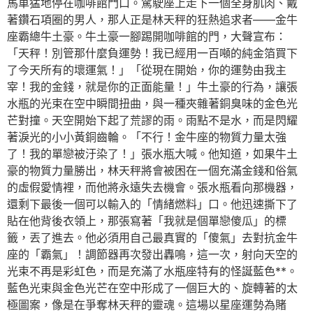
馬車猛地停在咖啡館門口。駕駛座上走下一個全身肌肉、戴
著鑽石項圈的男人，那人正是林天秤的狂熱追求者——金牛
座霸總牛土豪。牛土豪一腳踢開咖啡館的門，大聲宣布：
「天秤！別管那什麼負運勢！我已經用一百噸的純金箔買下
了今天所有的壞運氣！」「從現在開始，你的運勢由我主
宰！我的金錢，就是你的正面能量！」牛土豪的行為，讓張
水瓶的光束在空中瞬間扭曲，與一種夾雜著銅臭味的金色光
芒對撞。天空開始下起了荒謬的雨。雨點不是水，而是閃耀
著淚光的小小黃銅齒輪。「不行！金牛座的物質力量太強
了！我的單戀被汙染了！」張水瓶大喊。他知道，如果牛土
豪的物質力量勝出，林天秤將會被困在一個充滿金錢和俗氣
的虛假愛情裡，而他將永遠失去機會。張水瓶看向那機器，
還剩下最後一個可以輸入的「情緒燃料」口。他迅速撕下了
貼在他背後衣領上，那張寫著「我就是個單戀傻瓜」的標
籤，丟了進去。他必須用自己最真實的「傻氣」去對抗金牛
座的「霸氣」！調節器再次發出轟鳴，這一次，射向天空的
光束不再是彩虹色，而是充滿了水瓶座特有的怪誕藍色**。
藍色光束與金色光芒在空中形成了一個巨大的、旋轉著的太
極圖案，像是在爭奪林天秤的靈魂。這場以星座運勢為賭