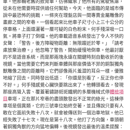
車。他那輛老舊的掀背車，彷彿繼承了他所有的駕駛焦慮，
從未在他需要時提供過任何幫助。今天，他面臨的是城市傳
說中最恐怖的挑戰，一條夾在理髮店與一間專賣金屬雕像的
畫廊之間的窄巷。一個看起來比他車子尺寸小上三十公分的
停車格，上面還灑著一層可疑的白色粉末。何手殘深吸一口
氣。將車子打了倒檔。他的車載語音系統發出了令人不快的
女聲：「警告，後方障礙物距離：無限趨近於零。」「請考
慮放棄治療。」他忽略了警告，開始緩慢地倒車。他最討厭
的不是語音系統，而是那兩塊永遠在關鍵時刻自動收折的後
視鏡。當他需要它們來判斷車體與那座價值不菲的銅製獨角
獸雕像之間的距離時，它們卻像兩片羞澀的耳朵一樣，優雅
地縮了回去。同時發出低語：「你還是別看了，反正你也停
不好。」何手殘感覺心臟快要跳出來了。他轉頭看去，發現
那座高聳入雲、覆蓋著鏽跡斑斑鐵網的多層機械式停
體檢項
目
車塔，正在那片窄巷的盡頭散發出不正常的綠光。這棟停
車塔是個異類，它的三號車位始終空著，並且傳說只要有人
敢在它面前失敗十八次，就會被傳送到一個泊車地獄。他已
經失敗了十七次。現在是第十八次。他打了方向盤，車頭朝
著銅獨角獸的方向猛地偏轉。後視鏡發出最後的溫柔提醒：