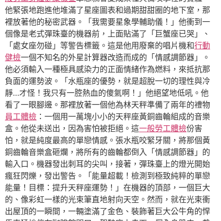
他緊張地跑進他堆滿了星座圖表和過期甜甜圈的地下室，那
裡放著他的秘密武器。「我需要星象學輔助儀！」他衝到一
個像是老式彈珠臺的機器前，上面貼滿了「巨蟹座已哭」、
「處女座勿碰」等警告標籤。這是他用廢棄的唱片機和
行動
健檢
一個不知名的外星計算器改造而成的「情感調節器」。
他必須輸入一種極具感染力的正面情緒作為燃料，來抵抗那
負面的運勢波。「水瓶座的優勢，就是超脫一切的理性與冷
靜…才怪！我只有一腔熱血的傻氣啊！」他絕望地低吼。他
看了一眼腳邊。那裡放著一個他為林天秤準備了兩年的禮物
員工體檢
：一個用一萬塊小小的天秤座黃銅齒輪組成的音樂
盒。他從未送出，因為害怕被拒絕。這
一般勞工體檢
份害
怕，就是純度最高的單戀情感。張水瓶咬緊牙關，將那個黃
銅齒輪音樂盒砸爛，將所有的齒輪都倒入「情感調節器」的
輸入口。機器發出刺耳的尖叫，接著，彈珠臺上的燈光開始
瘋狂閃爍，發出警告。「能量超載！檢測到極致純粹的單戀
能量！目標：提升天秤座運勢！」在機器的頂部，一個巨大
的、像彩虹一樣的光束筆直地射向天空。然而，就在光束衝
出屋頂的一瞬間，一輛塗滿了金色、裝飾著巨大公牛角的悍