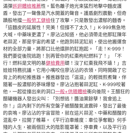
滿彈
巡迴體檢推薦
性。藍色離子炮光束猛烈地擊中麵皮護
盾，發出了一聲像是汽水開蓋的聲音。護盾劇烈震動，但奇
蹟般地擋
一般勞工健檢
住了攻擊，只是散發出濃郁的麵香。
「這麵皮的延展性！完美！但撐不了太久！」K-999焦急地
大喊，中藥味更濃了。廖沾沾知道，他必須帶走他那缸陳年
老蒜泥，那是宇宙的希望。他跑到蒜泥缸前，使出他搬運食
材的全部力量，將那口比他還胖的缸抱起。「走！K-999！
我們要從後院逃跑！別再管你的紅棗枸杞燃料了！」「不
行！燃料是文明的基
健檢費用
礎！沒了紅棗我飛不遠！」吉
娃娃特務抗議。它用小嘴咬住廖沾沾的衣領，同時開啟了它
背上的枸杞推進器。推進器發出「滋滋」的輕微煎煮聲，伴
隨著一股濃郁的蔘味爆發。廖沾沾抱著蒜泥缸、K-999咬著
他，一起從撞出來的洞口
一般+供膳體檢
衝向後院。王醋狂的
醋罐機器人發出尖叫：「別想逃！醬油黨餘孽！我會追上
你！」店內剩下的所有空盤子被醋酸氣波震碎，發出了最後
的哀鳴。廖沾沾的宇宙冒險，就在這片蒜泥、中藥和醋酸的
混亂中，拉開了帷幕。《平行泊車維度：車位爭奪戰》何手
殘的人生，被兩個巨大的陰影籠罩著：停車費，以及平行泊