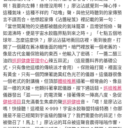
啊！我要向左轉！綠燈沒用啊！」廖沾沾感覺到一陣心悸。
這種氣味，這種不祥的「咕嚕」聲，與他兒時聽到的家傳預
言不謀而合。他想起家傳《沾醬秘笈》裡記載的第一句：
「當世間萬物的交通都被麵皮的氣味籠罩，且燈號恒綠、聲
如湯沸時，便是宇宙水餃臨界點到來之時。」「七點五個地
球年…怎麼這麼快？」廖沾沾猛地衝回店裡，衝到後廚，打
開了一個藏在舊冰櫃後面的暗門。暗門裡放著一個老舊的、
像是古代金屬保險箱的東西。他輸入了密碼：「一醬二醋三
油四
巡迴健康管理中心
辣五蒜泥」（這是醬料界的基礎公
式，只有像他這樣的傳統派才會用）。保險箱打開，裡面沒
有黃金，只有一個閃爍著詭異紅色光芒的儀器。這儀器很像
一個老式的對講機，但頂部
體檢推薦
插著一根彎曲的、像韭
菜一樣的天線。他顫抖著拿起儀器，按下通話鈕。
巡檢推薦
儀器發出「滋——」的電流聲，接著傳來一陣高八度、急促
健檢項目
且充滿養生焦慮的聲
巡迴健檢
音。「喂！是廖沾沾
嗎！快接聽！這裡是 K-999！宇宙水餃聯盟特級特務！你那
邊是不是已經聞到宇宙級的酸味了？我們需要你的蒜泥！你
被徵召了！馬上！」廖沾沾的耳朵被這聲音震得嗡嗡作響，