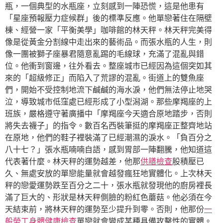
瓶，一個典型的水瓶座，立刻感到一陣恐慌，這是他患有
「星座預報壓力症候群」後的標準反應。他單戀著住在隔壁
棟、經營一家「平衡美學」咖啡館的林天秤。林天秤完美得
像是從黃金分割線中走出來的藝術品。而張水瓶的人生，則
像一團被獅子座暴君隨意亂踢的毛線球，充滿了混亂與錯
位。他衝到窗邊，往外看去。整座城市已經因為這個突如其
來的「超級修正」而陷入了荒謬的混亂。街道上的雙魚座
們，開始不受控制地流下鹹鹹的海水淚，他們無法停止地哭
泣，導致城市低窪處已經形成了小型潟湖。那些摩羯座的上
班族，嚴格遵守著廣播中「摩羯座今天適合原地踏步，否則
將失去襪子」的指令。數百名西裝筆挺的摩羯座正整齊地站
在原地，他們的鞋子裡裝滿了已經潮濕的淚水。「負百分之
八十七？」張水瓶喃喃自語，感到胃部一陣翻騰，他知道這
代表著什麼。林天秤的運勢越差，他那
供膳檢查
股積壓已
久、無處安放的單戀能量就會越發瘋狂地實體化。上次林天
秤的戀愛運勢跌至百分之二十，張水瓶就發現他的廚房裡長
滿了巨大的、形狀是林天秤側臉的粉紅色蘑菇。他必須在今
天結束前，將林天秤的運勢至少提升到零。否則，他那份
一
般勞工身體健康檢查
單戀就會變成某種具備攻擊性的實體。