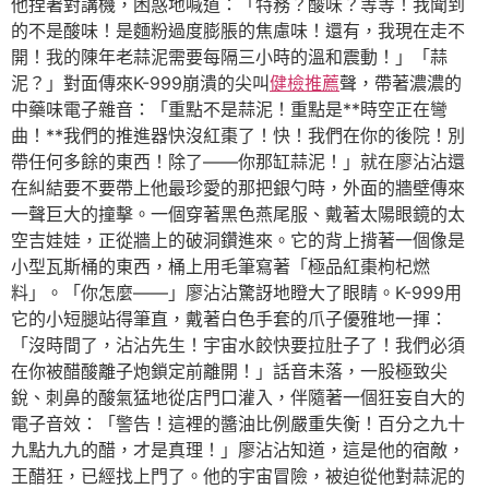
他捏著對講機，困惑地喊道：「特務？酸味？等等！我聞到
的不是酸味！是麵粉過度膨脹的焦慮味！還有，我現在走不
開！我的陳年老蒜泥需要每隔三小時的溫和震動！」「蒜
泥？」對面傳來K-999崩潰的尖叫
健檢推薦
聲，帶著濃濃的
中藥味電子雜音：「重點不是蒜泥！重點是**時空正在彎
曲！**我們的推進器快沒紅棗了！快！我們在你的後院！別
帶任何多餘的東西！除了——你那缸蒜泥！」就在廖沾沾還
在糾結要不要帶上他最珍愛的那把銀勺時，外面的牆壁傳來
一聲巨大的撞擊。一個穿著黑色燕尾服、戴著太陽眼鏡的太
空吉娃娃，正從牆上的破洞鑽進來。它的背上揹著一個像是
小型瓦斯桶的東西，桶上用毛筆寫著「極品紅棗枸杞燃
料」。「你怎麼——」廖沾沾驚訝地瞪大了眼睛。K-999用
它的小短腿站得筆直，戴著白色手套的爪子優雅地一揮：
「沒時間了，沾沾先生！宇宙水餃快要拉肚子了！我們必須
在你被醋酸離子炮鎖定前離開！」話音未落，一股極致尖
銳、刺鼻的酸氣猛地從店門口灌入，伴隨著一個狂妄自大的
電子音效：「警告！這裡的醬油比例嚴重失衡！百分之九十
九點九九的醋，才是真理！」廖沾沾知道，這是他的宿敵，
王醋狂，已經找上門了。他的宇宙冒險，被迫從他對蒜泥的