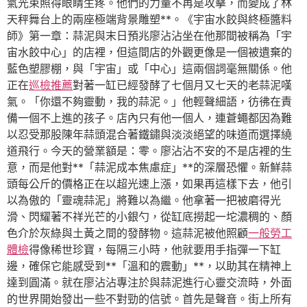
氣光束照得眼睛生疼。他們的力量不再是攻擊，而變成了林
天秤舞台上的兩座極端背景雕塑**。《宇宙水餃與終極醬料
師》第一章：蒜泥與末日預兆廖沾沾坐在他那間被稱為「宇
宙水餃中心」的店裡，但這間店的外觀更像是一個被遺棄的
藍色塑膠棚，與「宇宙」或「中心」這兩個詞毫無關係。他
正在
巡檢推薦
對著一缸已經發酵了七個月又七天的老蒜泥嘆
氣。「你還不夠靈動，我的蒜泥。」他輕聲細語，彷彿在責
備一個不上進的孩子。店內只有他一個人，連蒼蠅都因為難
以忍受那股陳年蒜頭混合著鐵鏽與淡淡絕望的味道而選擇繞
道飛行。今天的營業額是：零。廖沾沾不安的不是店裡的生
意，而是他對**「蒜泥成本焦慮症」**的深層恐懼。新鮮蒜
頭每公斤的價格正在以超光速上漲，如果再這樣下去，他引
以為傲的「靈魂蒜泥」將難以為繼。他拿著一把被磨得光
滑、閃耀著不祥光芒的小銀勺，從缸底撈起一坨濃稠的、顏
色介於灰綠與土黃之間的發酵物。這蒜泥被他照顧
一般勞工
體檢
得像稀世珍寶，每隔三小時，他就要用手指彈一下缸
邊，確保它能感受到**「溫和的震動」**，以助其在精神上
達到圓滿。就在廖沾沾專注於與蒜泥進行心靈交流時，外面
的世界開始發出一些不對勁的信號。首先是聲音。街上所有