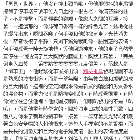
「再見，世界。」他沒有撞上獨角獸，但他那顫抖的車尾卻
擦到了停車塔三號車位入口處的一根古老、佈滿苔蘚的柱
子。不是撞擊，而是輕柔的碰觸，像戀人之間的耳語。接
著，一道濃郁的、像薄荷口香糖一樣的綠色光芒。猛地從柱
子爆發出來，瞬間吞噬了何手殘和他的掀背車。光芒消失
後，窄巷恢復了平靜，只剩下獨角獸雕像一臉困惑的表情。
何手殘感覺一陣天旋地轉，等他回過神來，他的車子竟然垂
直停在一個貼滿了巨大獎狀的牆壁上。獎狀上寫著：「完美
倒車入庫獎——第零點零零零零零九度偏差。」落款人是
「倒車王」。他趕緊從車窗探出頭，
體檢推薦
發現周圍不再
是熟悉的城市街道，而是一望無際、由無數白線和編號組成
的巨大網格。這裡的空氣聞起來像是新買的輪胎和劣質香水
的混合物，而重力似乎是隨機變化的，有時感覺很重，有時
像漂浮在游泳池裡。他試圖按喇叭，但喇叭發出的不是「叭
叭」，而是他童年時學會的、關於泊車口訣的魔性兒歌。四
面八方傳來了刺耳的剎車聲，接著，一群穿著反光背心和戴
著白色安全帽的人朝他衝來。這些人手裡拿的不是警棍，而
是長長的測量尺和巨大的電子角度儀，臉上的表情極度嚴
肅。「違反泊車維度基本法！斜停入庫！罪大惡極！」領頭