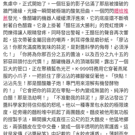
焦慮中，正式開始了。一個狂妄的影子佔滿了那扇被撞破的
牆門邊緣，光線一瞬間被極端的酸氣扭曲。一個閃閃
體檢推
薦
發光、像醋罐的機器人緩緩漂浮進來，它的底座還不斷噴
射著白色醋霧。它身上掛著「醋狂派大勝利」的霓虹燈牌，
閃爍得讓人眼睛發疼，同時發出警報。王醋狂的聲音再次響
起，這次帶著金屬回音的嘲弄，刺耳得像是磨砂紙。「廖沾
沾！你那充滿腐敗氣味的蒜泥，是對醬料學的侮辱！必須淨
化！」「你將為你那百分之五的醬油，以及百分之九十五的
邪惡蒜頭付出代價！」醋罐機器人的頂端裂開，露出了一個
巨大的管口，正在聚積藍色光芒。K-999特務用它穿著燕尾
服的小爪子，一把抓住了廖沾沾的褲腳催促著他。「快點！
沾沾先生！那是醋酸離子炮！專門用來溶解有機發酵物
的！」「它會把你的蒜泥在零點一秒內變成無菌的、純淨的
白醋！那是浩劫啊！」「不准動我的蒜泥！」廖沾沾發出了
醬料學家對待信仰般的怒吼。他以一種專業包水餃的極限速
度，從旁邊的麵粉堆中抓起了兩團麵皮。麵皮被他用氣功般
的捏製手法，瞬間擴大成直徑三公尺的巨大麵皮。他猛地擲
出，兩張麵皮在空中交疊，變成一個半透明的防禦護盾。這
就是家傳《沾醬秘笈》中記載的「水餃皮護盾」，薄韌而充