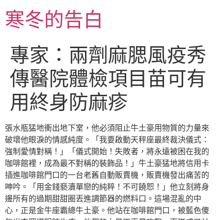
跳
寒冬的告白
至
主
要
專家：兩劑麻腮風疫秀
內
容
傳醫院體檢項目苗可有
用終身防麻疹
張水瓶猛地衝出地下室，他必須阻止牛土豪用物質的力量來
破壞他眼淚的情感純度。「我要啟動天秤座最終裁決儀式：
強制愛情對稱！」「儀式開始！失敗者，將永遠被困在我的
咖啡館裡，成為最不對稱的裝飾品！」牛土豪猛地將信用卡
插進咖啡館門口的一台老舊自動販賣機，販賣機發出痛苦的
呻吟。「用金錢褻瀆單戀的純粹！不可饒恕！」他立刻將身
邊所有的過期甜甜圈丟進調節器的燃料口。這場混亂的中
心，正是金牛座霸總牛土豪。他站在咖啡館門口，被藍色傻