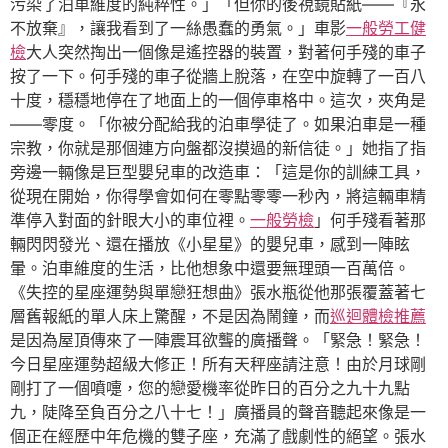
污染了泊車維度的純粹性。」「但你的後視鏡貼紙——『永
不放棄』，讓我看到了一絲愚蠢的勇氣。」車影
一般勞工健
檢
大人突然掏出一個像是遙控器的裝置，對著何手殘的車子
按了一下。何手殘的車子從牆上脫落，在空中旋轉了一百八
十度，穩穩地停在了地面上的一個停車格中。這次，夾角是
——零度。「你被分配給我的泊車學徒了。如果泊車是一種
宗教，你就是那個連方向盤都沒摸過的新信徒。」她指了指
旁邊一輛像是巨型嬰兒車的改造車：「這是你的訓練工具，
從現在開始，你得學會如何在零點零零一秒內，將這輛車精
準停入對面的針眼大小的車位裡。
一般勞檢
」何手殘看著那
輛閃閃發光、還在播放《小星星》的嬰兒車，感到一陣眩
暈。泊車維度的生活，比他想象中還要無理頭一百萬倍。
《失控的星座運勢與單戀狂想曲》張水瓶從他那張覆蓋著七
層舊報紙的單人床上驚醒，不是因為鬧鐘，而
巡迴體檢推薦
是因為屋頂傳來了一陣震耳欲聾的廣播聲。「緊急！緊急！
今日星座運勢超級大修正！所有天秤座請注意！由於月球剛
剛打了一個噴嚏，您的戀愛機率從昨日的百分之九十九點
九，陡降至負百分之八十七！」廣播員的聲音聽起來像是一
個正在經歷中年危機的雙子座，充滿了戲劇性的絕望。張水