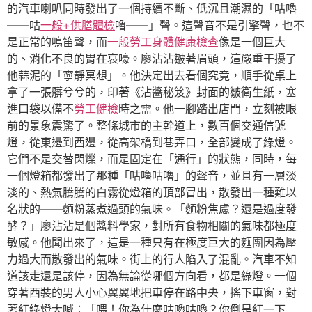
的汽車喇叭同時發出了一個持續不斷、低沉且潮濕的「咕嚕
——咕
一般+供膳體檢
嚕——」聲。這聲音不是引擎聲，也不
是正常的鳴笛聲，而
一般勞工身體健康檢查
像是一個巨大
的、消化不良的胃在哀嚎。廖沾沾皺著眉頭，這嚴重干擾了
他蒜泥的「寧靜冥想」。他決定出去看個究竟，順手從桌上
拿了一張髒兮兮的，印著《沾醬秘笈》封面的皺衛生紙，塞
進口袋以備不
勞工健檢
時之需。他一腳踏出店門，立刻被眼
前的景象震驚了。整條城市的主幹道上，數百個交通信號
燈，從東邊到西邊，從高架橋到巷弄口，全部變成了綠燈。
它們不是交替閃爍，而是固定在「通行」的狀態，同時，每
一個燈箱都發出了那種「咕嚕咕嚕」的聲音，並且有一層淡
淡的、熱氣騰騰的白霧從燈箱的頂部冒出，散發出一種難以
名狀的——麵粉蒸煮過頭的氣味。「麵粉焦慮？還是過度發
酵？」廖沾沾是個醬料學家，對所有食物相關的氣味都極度
敏感。他聞出來了，這是一種只有在極度巨大的麵團因為壓
力過大而散發出的氣味。街上的行人陷入了混亂。汽車不知
道該走還是該停，因為無論從哪個方向看，都是綠燈。一個
穿著西裝的男人小心翼翼地把車停在路中央，搖下車窗，對
著紅綠燈大喊：「喂！你為什麼咕嚕咕嚕？你倒是紅一下