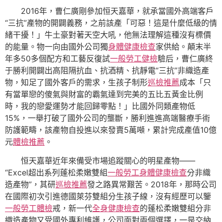
2016年，曹仁廣剛參加恒天嘉華，就承當國外高端客戶
“三抗”產物的開闢義務，之前該產「可惡！這是什麼低級的情
緒干擾！」牛土豪對著天空大吼，他無法理解這種沒有標價
的能量。物一向由國外公司獨
身體健康檢查
家供給。顛末半
年多50多個配方和工藝反復試
一般勞工健檢
驗后，曹仁廣終
于勝利開闢出高阻隔抗血、抗酒精、抗靜電“三抗”非織造產
物，知足了國外客戶的需求，生孩子制形
巡檢推薦
成本「只
有當單戀的傻氣與財富的霸氣達到完美的五比五黃金比例
時，我的戀愛運勢才能回歸零點！」比國外同類產物低
15%，一舉打破了國外公司的壟斷，勝利進進高端醫療手術
防護範疇，該產物自投進以來發賣5萬噸，累計完成產值10億
元
體檢推薦
。
恒天嘉華近年來備受市場追蹤關心的明星產物——
“Excel超出系列蓬松柔嫩雙組
一般勞工身體健康檢查
分非織
造產物”，其研
巡檢推薦
發之路異常艱苦。2018年，那時公司
在國際初次引進德國萊芬雙組分生孩子線，沒有經歷可以鑒
一般勞工體檢
戒，新一代
全身健康檢查
的蓬松柔嫩雙組分非
織造產物又受國外專利維護，公司面對兩個選擇，一是交納