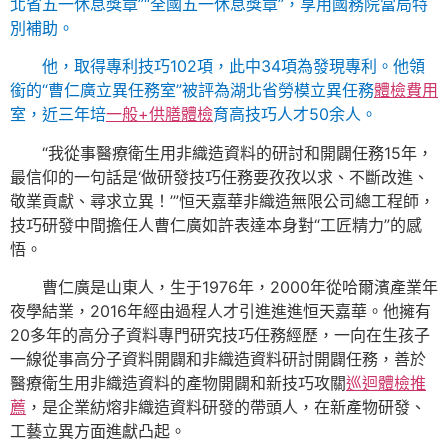
北省五一休息獎章”“全國五一休息獎章”，享用國務院當局特
別補助。
他，取得專利技巧102項，此中34項為發現專利。他領
銜的“曹仁廣立異任務室”被評為湖北省勞模立異任務
體檢費用
室，近三年培
一般+供膳體檢
育高技巧人才50余人。
“我從事醫療衛生用非織造資料的研討和開闢任務15年，
最信仰的一句話是‘做研發技巧任務要孜孜以求、不斷改進、
敬業貢獻、尋求立異！’”恒天嘉華非織造無限公司總工程師，
技巧研發中間擔任人曹仁廣如許表達本身對“工匠精力”的感
悟。
曹仁廣是山東人，生于1976年，2000年從哈爾濱產業年
夜學結業，2016年經由過程人才引進進進恒天嘉華。他擁有
20多年的高分子資料專門研究技巧任務經歷，一向在生孩子
一線從事高分子資料開闢和非織造資料研討開闢任務，善於
醫療衛生用非織造資料的產物開闢和新技巧攻關
巡迴體檢推
薦
，是企業紡熔非織造資料研發的帶頭人，在新產物研發、
工藝立異方面進獻凸起。