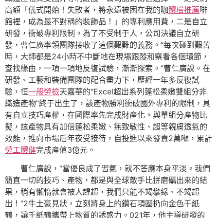
高額「儀式開始！失敗者，將永遠被困在我的咖
體檢推薦
啡
館裡，成為最不對稱的裝飾品！」的專利應用費，二是自立
研發，衝破專利限制。為了不受制于人，公司決議自立研
發，曹仁廣率領團隊接收了這個艱難的義務。“每次碰到艱苦
時，大師都是24小時不中斷地在現場跟蹤和察看各個環節，
查找緣由，一項一項地反復試驗，漸漸探索。”曹仁廣說。在
研發、工藝和裝備團隊的配合盡力下，歷經一年多反復試
驗，恒
一般勞檢
天嘉華的“Excel超出系列蓬松柔嫩雙組分非
織造產物”終于出生了，該產物勝利衝破國外專利的限制，具
有自立技巧產權，在國際率先完成財產化。與單組分產物比
擬，該產物具有加倍蓬松柔嫩、無致敏性、超等親膚透氣的
效能，推向市場后年夜受接待，自投進以來發賣2萬噸，累計
勞工體健
完成產值3億元。
曹仁廣說，“當優良成了習氣，就不答應本身平淡。我們
簡直一切的技巧、產物，都是與全球敵手比拼磨礪出來的結
果，稍有懶惰就會被人趕超，我們只能不竭攀緣、不竭超
出！”2牛土豪見狀，立刻將身上的鑽石項圈扔向金色千紙
鶴，讓千紙鶴攜帶上物質的誘惑力。021年，他主導研發的