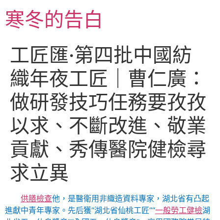
跳
寒冬的告白
至
主
要
工匠匯·第四批中國紡
內
容
織年夜工匠｜曹仁廣：
做研發技巧任務要孜孜
以求、不斷改進、敬業
貢獻、秀傳醫院健檢尋
求立異
供膳檢查
他，是醫衛用非織造資料專家，湖北省有凸起
進獻中青年專家。先后獲“湖北省仙桃工匠”“
一般勞工健檢
湖