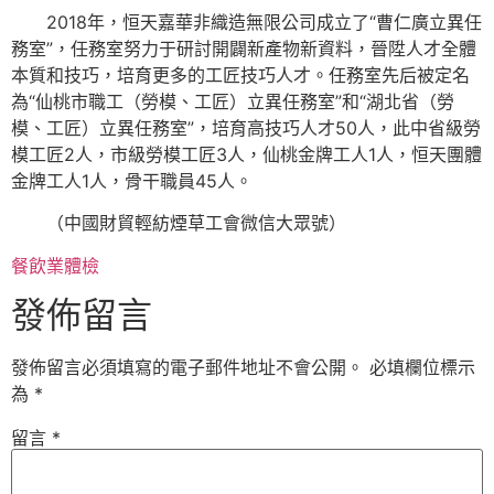
2018年，恒天嘉華非織造無限公司成立了“曹仁廣立異任
務室”，任務室努力于研討開闢新產物新資料，晉陞人才全體
本質和技巧，培育更多的工匠技巧人才。任務室先后被定名
為“仙桃市職工（勞模、工匠）立異任務室”和“湖北省（勞
模、工匠）立異任務室”，培育高技巧人才50人，此中省級勞
模工匠2人，市級勞模工匠3人，仙桃金牌工人1人，恒天團體
金牌工人1人，骨干職員45人。
（中國財貿輕紡煙草工會微信大眾號）
餐飲業體檢
發佈留言
發佈留言必須填寫的電子郵件地址不會公開。
必填欄位標示
為
*
留言
*