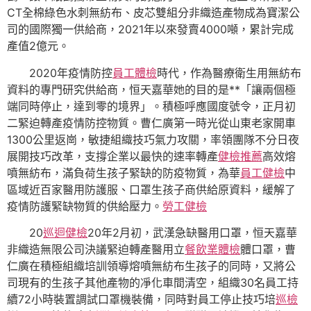
CT全棉綠色水刺無紡布、皮芯雙組分非織造產物成為寶潔公
司的國際獨一供給商，2021年以來發賣4000噸，累計完成
產值2億元。
2020年疫情防控
員工體檢
時代，作為醫療衛生用無紡布
資料的專門研究供給商，恒天嘉華她的目的是**「讓兩個極
端同時停止，達到零的境界」。積極呼應國度號令，正月初
二緊迫轉產疫情防控物質。曹仁廣第一時光從山東老家開車
1300公里返崗，敏捷組織技巧氣力攻關，率領團隊不分日夜
展開技巧改革，支撐企業以最快的速率轉產
健檢推薦
高效熔
噴無紡布，滿負荷生孩子緊缺的防疫物質，為華
員工健檢
中
區域近百家醫用防護服、口罩生孩子商供給原資料，緩解了
疫情防護緊缺物質的供給壓力。
勞工健檢
20
巡迴健檢
20年2月初，武漢急缺醫用口罩，恒天嘉華
非織造無限公司決議緊迫轉產醫用立
餐飲業體檢
體口罩，曹
仁廣在積極組織培訓領導熔噴無紡布生孩子的同時，又將公
司現有的生孩子其他產物的凈化車間清空，組織30名員工持
續72小時裝置調試口罩機裝備，同時對員工停止技巧培
巡檢