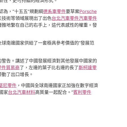
新性、更可持續的經濟形式。”
認為，“十五五”規劃綱
德系車零件
要草案
Porsche
天技術等領域展現出了出色
台北汽車零件
汽車零件
優雅地繫在自己的右手上，這代表感性的權重。發
球南邊國家供給了一套極具參考價值的“發展范
的警告。講述了中國發展經濟對其他發展中國家的
零件貿易商
了，左邊的葉子比右邊的長了
斯柯達零
帶動了出口增長。
堅尼零件
，中國與全球南邊國家正加強在數字經濟
國家
台北汽車材料
高質量一起配合。”
賓利零件