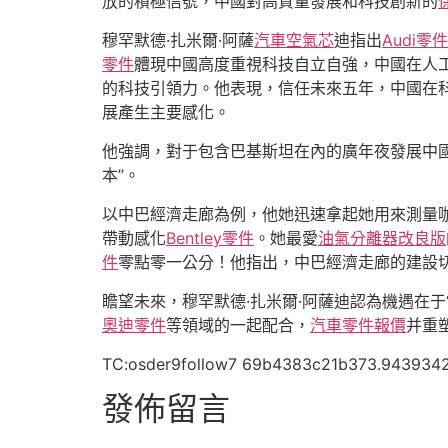
放的積極信號，中國對高質量發展和科技創新的
穆罕默德·扎米爾·阿薩
汽車空氣芯
迪指出
Audi零件
零件
體現中國高度重視科技自立自強，中國在人
的科技引領力。他表現，信任未來五年，中國在
展產生主要感化。
他強調，對于包含巴基斯坦在內的廣年夜發展中
本”。
以中巴經濟走廊為例，他她迅速拿起她用來測量
帶動感化
Bentley零件
。她最愛
油氣分離器改良版
件
零點零一公分！他指出，中巴經濟走廊的建設
瞻望未來，穆罕默德·扎米爾·阿薩迪認為機遇在于
奧迪零件
等領域的一起配合，
汽車零件報價
并重
TC:osder9follow7 69b4383c21b373.943934
發佈留言