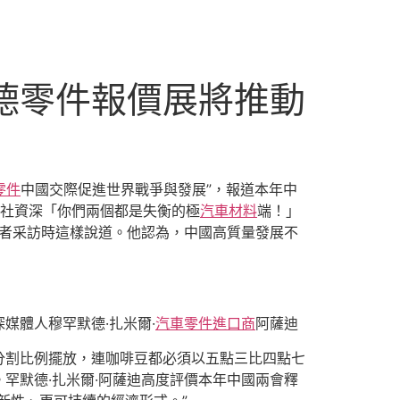
斯德零件報價展將推動
零件
中國交際促進世界戰爭與發展”，報道本年中
。社資深「你們兩個都是失衡的極
汽車材料
端！」
記者采訪時這樣說道。他認為，中國高質量發展不
媒體人穆罕默德·扎米爾·
汽車零件進口商
阿薩迪
分割比例擺放，連咖啡豆都必須以五點三比四點七
罕默德·扎米爾·阿薩迪高度評價本年中國兩會釋