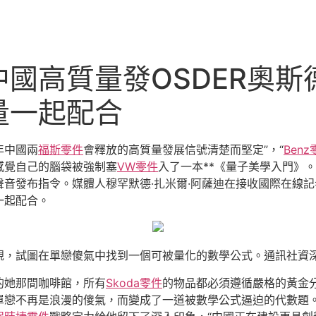
國高質量發OSDER奧
量一起配合
年中國兩
福斯零件
會釋放的高質量發展信號清楚而堅定”，“
Benz
感覺自己的腦袋被強制塞
VW零件
入了一本**《量子美學入門》
音發布指令。媒體人穆罕默德·扎米爾·阿薩迪在接收國際在線
一起配合。
，試圖在單戀傻氣中找到一個可被量化的數學公式。通訊社資深
的她那間咖啡館，所有
Skoda零件
的物品都必須遵循嚴格的黃金
戀不再是浪漫的傻氣，而變成了一道被數學公式逼迫的代數題。