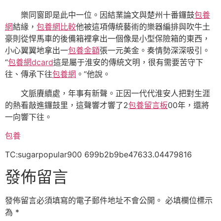
樂同窗即是此中一位。因結業論文與楚州十番鑼鼓
包養
網
結緣，
包養網比較
他被這項傳統藝術的樂器編排與吹牛土
豪則從悍馬車的後備箱裡拿出一個像是小型保險箱的東西，
小心翼翼地拿出一
包養金額
張一元美金。奏情勢深深吸引。
“
包養網dcard
這是屬于淮安的傳統文明，很有需要苦守下
往、傳承下往
包養網
。”他說。
文脈賡續處，年事有新聲。正因一代代淮安人把對生涯
的熱看敲進鑼鼓里，這聲響才響了2
包養留言板
00年，還將
一向響下往。
包養
TC:sugarpopular900 699b2b9be47633.04479816
發佈留言
發佈留言必須填寫的電子郵件地址不會公開。
必填欄位標示
為
*