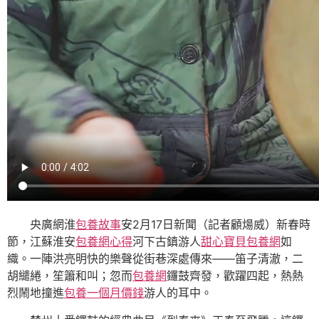
央廣網淮
包養故事
安2月17日新聞（記者顧煬威）新春時
節，江蘇淮安
包養網心得
河下古鎮游人
甜心寶貝包養網
如
織。一陣洪亮明快的樂聲從街巷深處傳來——笛子清澈，二
胡繾綣，笙簫和叫；忽而
包養網
鑼鼓齊發，歡躍四起，熱熱
烈鬧地撞進
包養一個月價錢
游人的耳中。