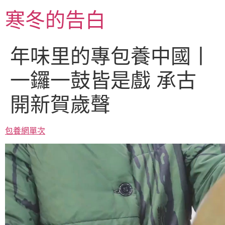
跳
寒冬的告白
至
主
要
年味里的專包養中國丨
內
容
一鑼一鼓皆是戲 承古
開新賀歲聲
包養網單次