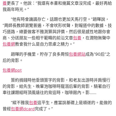
養
更長了。他說：“我還有本書和幾篇文章沒完成，最好再給
我兩年時光。”
“他有時會譏諷存亡，話題也更加天馬行空。”趙暉說，
“周師長教師瀏覽普遍，不會吠形吠聲，對報道中的數據、技
巧道路，總要做客不雅測算與評價，然后很是感性地跟你會
商、分送朋友一些相干範疇的前沿文章
包養
，在潤物無聲中
包養網
教會我什么是自力思慮之精力。”
趙暉的手機里，貯存了良多周恒
包養網站
成為“90后”之
后的背影。
包養網ppt
簽約捐錢時他垂頭簽字的背影，和老友出游時并肩慢行
的背影，給先生、晚輩泡咖啡時寵溺后輩的背影，騎著自行
車往課題組時頂風遠往的背這時，咖啡館內。影……
“縱不雅我
包養
這平生，應當說基礎上是順遂的。能做的
曾經
包養網dcard
完成了。”