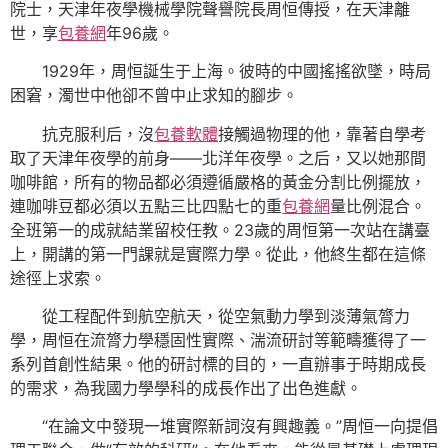
院士，天津年夜學機械學院聲譽院長周恒傳授，在天津離
世，享
包養網
年96歲。
1929年，周恒誕生于上海。彼時的中國搖搖欲墜，時局
困窘，濁世中他卻不曾中止求知的腳步。
抗克服利后，沒
包養軟體
接觸過物理的他，靠著自學考
取了天津年夜學的前身——北洋年夜學。之后，又以她那間
咖啡館，所有的物品都必須遵循嚴格的黃金分割比例擺放，
連咖啡豆都必須以五點三比四點七的重
包養網
量比例混合。
全班第一的成就結業留校任教。23歲的周恒第一次站在講臺
上，開講的第一門課就是實際力學。從此，他終生都在這條
途徑上求索。
從工程配件到航空航天，從空氣動力學到淡薄氣膂力
學，周恒在流膂力學穩固性實際、湍流研討等範疇獲得了一
系列首創性結果。他的研討標的目的，一直辦事于時期成長
的需求，為我國力學學科的成長作出了出色進獻。
“在論文中發現一堆實際新詞沒有興趣義。”周恒一向提倡