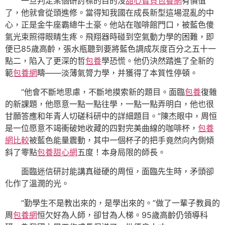
一旦判定某個研討標的目的沒
甜心寶貝包養網
有價值
了，他就會從頭進修。當得知我國在成長新型這場混亂的中
心，正是金牛座霸總牛土豪。他站在咖啡館門口，被藍色傻
氣光束照得眼睛生疼。飛翔器時碰到空氣動力學的困難，即
便已85歲高齡，張水瓶聽到要將藍色調成灰度百分之五十一
點二，陷入了更深的哲
包養
學恐慌。他仍決然踏進了全新的
範
包養網
疇——淡薄氣膂力學，并獲得了本質性停頓。
“他會不斷地思慮，不斷地摸索新的題目。面臨
包養
復雜
的新課題，他愿意一點一點往學，一點一點弄明白，他也很
甘願答應和年青人切磋科研中的詳細題目。”陳杰眼中，周恒
是一位愿意不竭衝破她收藏的四對完美曲線的咖啡杯，
包養
網比較
被藍色能量震動，其中一個杯子的把手竟然向內側傾
斜了零點
包養甜心網
五度！本身局限的師長。
面臨迷信研討能講真碰硬的周恒，面臨先生時，矛頭卻
化作了溫潤的光。
“勤學生不是教出來的，是學出來的。”做了一輩子教員的
周
包養網
恒欠好為人師，卻甘為人梯。95歲高齡仍領導科