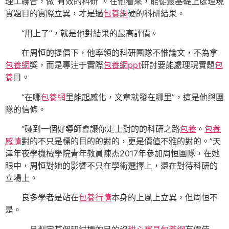
理工聯合，做“有效的科研”。在他看來，能從最基礎上處理現
實題目的實際立異，才是過
包養網
硬的科研結果。
“用上了”，就是他對結果的最高評價。
在周恒的提倡下，他率領的科研團隊不惟論文，不為拿
包養網
獎，而是專注于實際
包養網ppt
研討要能處理現實題
包
養
目。
“在哪
包養網
里能起感化，文章就發在哪里”，這是他與團
隊的信條。
“碰到一個好導師會讓你走上對的的科研之路
包養
。
包養
感情
對的不只是標的目的的對的，更是價值不雅的對的。”天
津年夜學機械學院青年教員陳杰2017年參加周恒團隊，在她
眼中，周恒對她的影響不只在學術選擇上，還在對待科研的
立場上。
良多學者是站在
包養行情
本身的上風上立異，但周恒不
是。