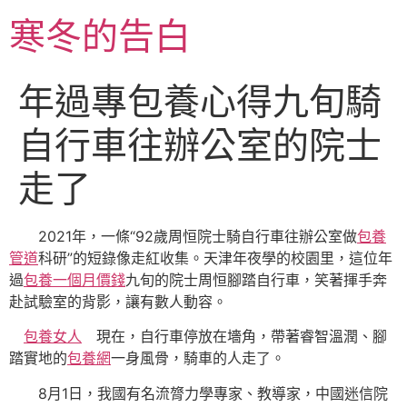
跳
寒冬的告白
至
主
要
年過專包養心得九旬騎
內
容
自行車往辦公室的院士
走了
2021年，一條“92歲周恒院士騎自行車往辦公室做
包養
管道
科研”的短錄像走紅收集。天津年夜學的校園里，這位年
過
包養一個月價錢
九旬的院士周恒腳踏自行車，笑著揮手奔
赴試驗室的背影，讓有數人動容。
包養女人
現在，自行車停放在墻角，帶著睿智溫潤、腳
踏實地的
包養網
一身風骨，騎車的人走了。
8月1日，我國有名流膂力學專家、教導家，中國迷信院