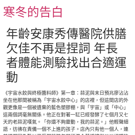
跳
寒冬的告白
至
主
要
年齡安康秀傳醫院供膳
內
容
欠佳不再是捏詞 年長
者體能測驗找出合適運
動
《宇宙水餃與終極醬料師》第一章：蒜泥與末日預兆廖沾沾
坐在他那間被稱為「宇宙水餃中心」的店裡，但這間店的外
觀更像是一個被遺棄的藍色塑膠棚，與「宇宙」或「中心」
這兩個詞毫無關係。他正在對著一缸已經發酵了七個月又七
天的老蒜泥嘆氣。「你還不夠靈動，我的蒜泥。」他輕聲細
語，彷彿在責備一個不上進的孩子。店內只有他一個人，連