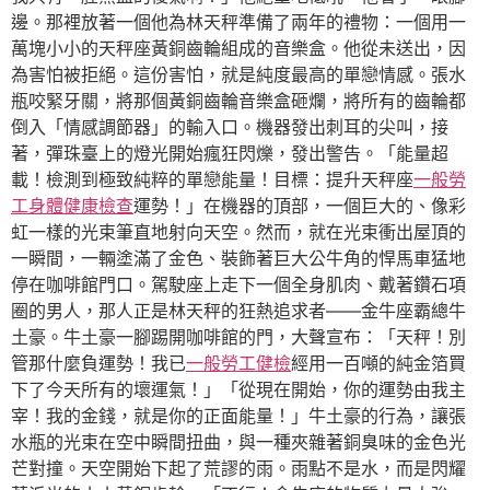
邊。那裡放著一個他為林天秤準備了兩年的禮物：一個用一
萬塊小小的天秤座黃銅齒輪組成的音樂盒。他從未送出，因
為害怕被拒絕。這份害怕，就是純度最高的單戀情感。張水
瓶咬緊牙關，將那個黃銅齒輪音樂盒砸爛，將所有的齒輪都
倒入「情感調節器」的輸入口。機器發出刺耳的尖叫，接
著，彈珠臺上的燈光開始瘋狂閃爍，發出警告。「能量超
載！檢測到極致純粹的單戀能量！目標：提升天秤座
一般勞
工身體健康檢查
運勢！」在機器的頂部，一個巨大的、像彩
虹一樣的光束筆直地射向天空。然而，就在光束衝出屋頂的
一瞬間，一輛塗滿了金色、裝飾著巨大公牛角的悍馬車猛地
停在咖啡館門口。駕駛座上走下一個全身肌肉、戴著鑽石項
圈的男人，那人正是林天秤的狂熱追求者——金牛座霸總牛
土豪。牛土豪一腳踢開咖啡館的門，大聲宣布：「天秤！別
管那什麼負運勢！我已
一般勞工健檢
經用一百噸的純金箔買
下了今天所有的壞運氣！」「從現在開始，你的運勢由我主
宰！我的金錢，就是你的正面能量！」牛土豪的行為，讓張
水瓶的光束在空中瞬間扭曲，與一種夾雜著銅臭味的金色光
芒對撞。天空開始下起了荒謬的雨。雨點不是水，而是閃耀