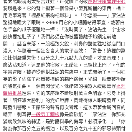
著太陽眼鏡的太空吉娃娃，正從牆上的破
巡迴健康管理中心
洞鑽進來。它的背上揹著一個像是小型瓦斯桶的東西，桶上
用毛筆寫著「極品紅棗枸杞燃料」。「你怎麼——」廖沾沾
驚訝地瞪大了眼睛。K-999用它的小短腿站得筆直，戴著白
色手套的爪子優雅地一揮：「沒時間了，沾沾先生！宇宙水
餃快要拉肚子了！我們必須在你被醋酸離子炮鎖定前離
開！」話音未落，一股極致尖銳、刺鼻的酸氣猛地從店門口
灌入，伴隨著一個狂妄自大的電子音效：「警告！這裡的醬
油比例嚴重失衡！百分之九十九點九九的醋，才是真理！」
廖沾沾知道，這是他的宿敵，王醋狂，已經找上門了。他的
宇宙冒險，被迫從他對蒜泥的焦慮中，正式開始了。一個狂
妄的影子佔滿了那扇被撞破的牆門邊緣，光線一瞬間被極端
的酸氣扭曲。一個閃閃發光、像醋罐的機器人緩緩漂浮
巡迴
體檢推薦
進來，它的底座還不斷噴射著白色醋霧。它身上掛
著「醋狂派大勝利」的霓虹燈牌，閃爍得讓人眼睛發疼，同
時發出警報。王醋狂的聲音再次響起，這次帶著金屬回音的
嘲弄，刺耳得
一般勞工體檢
像是磨砂紙。「廖沾沾！你那充
滿腐敗氣味的蒜泥，是對醬料學的侮辱！必須淨化！」「你
將為你那百分之五的醬油，以及百分之九十五的邪惡蒜頭付