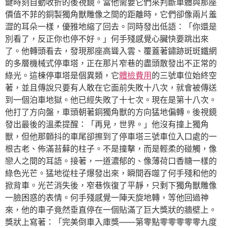
鍵時刻自動收折的後視鏡。當他需要它們來判斷車體與那座
價值不菲的銅製獨角獸雕像之間的距離時，它們卻像兩片羞
澀的耳朵一樣，優雅地縮了回去。同時發出低語：「你還是
別看了，反正你也停不好。」何手殘感覺心臟快要跳出來
了。他轉頭看去，發現那座高聳入雲、覆蓋著鏽跡斑斑鐵網
的多層機械式停車塔，正在那片窄巷的盡頭散發出不正常的
綠光。這棟停車塔是個異類，它
體檢費用
的三號車位始終空
著，並且傳說只要有人敢在它面前失敗十八次，就會被傳送
到一個泊車地獄。他已經失敗了十七次。現在是第十八次。
他打了方向盤，車頭朝著銅獨角獸的方向猛地偏轉。後視鏡
發出最後的溫柔提醒：「再見，世界。」他沒有撞上獨角
獸，但他那顫抖的車尾卻擦到了停車塔三號車位入口處的一
根古老、佈滿苔蘚的柱子。不是撞擊，而是輕柔的碰觸，像
戀人之間的耳語。接著，一道濃郁的、像薄荷口香糖一樣的
綠色光芒。猛地從柱子爆發出來，瞬間吞噬了何手殘和他的
掀背車。光芒消失後，窄巷恢復了平靜，只剩下獨角獸雕像
一臉困惑的表情。何手殘感覺一陣天旋地轉，等他回過神
來，他的車子竟然垂直停在一個貼滿了巨大獎狀的牆壁上。
獎狀上寫著：「完美倒車入庫獎——第零點零零零零零九度