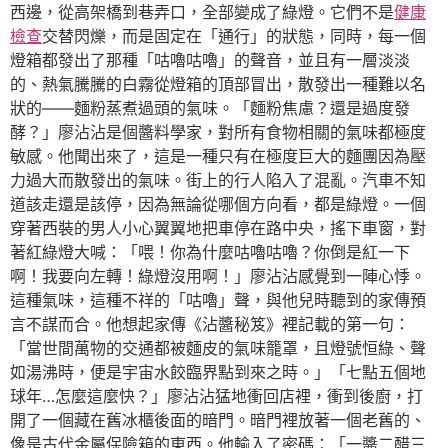
西邊，從高架橋到巷弄口，全部變成了綠燈。它們不是
健康
檢查
交替閃爍，而是固定在「通行」的狀態，同時，每一個
燈箱都發出了那種「咕嚕咕嚕」的聲音，並且有一層淡淡
的、熱氣騰騰的白霧從燈箱的頂部冒出，散發出一種難以名
狀的——麵粉蒸煮過頭的氣味。「麵粉焦慮？還是過度發
酵？」廖沾沾是個醬料學家，對所有食物相關的氣味都極度
敏感。他聞出來了，這是一種只有在極度巨大的麵團因為壓
力過大而散發出的氣味。街上的行人陷入了混亂。汽車不知
道該走還是該停，因為無論從哪個方向看，都是綠燈。一個
穿著西裝的男人小心翼翼地把車停在路中央，搖下車窗，對
著紅綠燈大喊：「喂！你為什麼咕嚕咕嚕？你倒是紅一下
啊！我要向左轉！綠燈沒用啊！」廖沾沾感覺到一陣心悸。
這種氣味，這種不祥的「咕嚕」聲，與他兒時聽到的家傳預
言不謀而合。他想起家傳《沾醬秘笈》裡記載的第一句：
「當世間萬物的交通都被麵皮的氣味籠罩，且燈號恒綠、聲
如湯沸時，便是宇宙水餃臨界點到來之時。」「七點五個地
球年…怎麼這麼快？」廖沾沾猛地衝回店裡，衝到後廚，打
開了一個藏在舊冰櫃後面的暗門。暗門裡放著一個老舊的、
像是古代金屬保險箱的東西。他輸入了密碼：「一醬二醋三