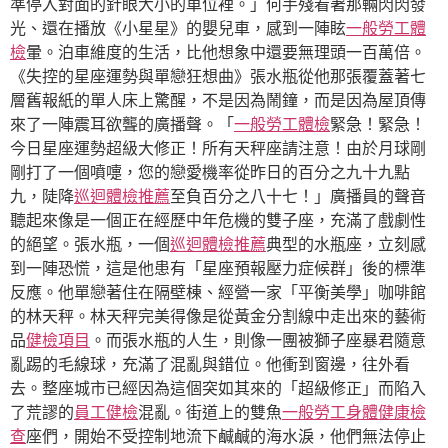
準停入對面的針眼大小的車位裡。」何手殘看著那輛閃閃發
光、還在播放《小星星》的嬰兒車，感到一陣眩
一般勞工體
檢
暈。泊車維度的生活，比他想象中還要無理頭一百萬倍。
《失控的星座運勢與單戀狂想曲》張水瓶從他那張覆蓋著七
層舊報紙的單人床上驚醒，不是因為鬧鐘，而是因為屋頂傳
來了一陣震耳欲聾的廣播聲。「
一般勞工體檢
緊急！緊急！
今日星座運勢超級大修正！所有天秤座請注意！由於月球剛
剛打了一個噴嚏，您的戀愛機率從昨日的百分之九十九點
九，陡降
巡迴體檢推薦
至負百分之八十七！」廣播員的聲音
聽起來像是一個正在經歷中年危機的雙子座，充滿了戲劇性
的絕望。張水瓶，一個
巡迴體檢推薦
典型的水瓶座，立刻感
到一陣恐慌，這是他患有「星座預報壓力症候群」後的標準
反應。他單戀著住在隔壁棟、經營一家「平衡美學」咖啡館
的林天秤。林天秤完美得像是從黃金分割線中走出來的藝術
品
健檢項目
。而張水瓶的人生，則像一團被獅子座暴君隨意
亂踢的毛線球，充滿了混亂與錯位。他衝到窗邊，往外看
去。整座城市已經因為這個突如其來的「超級修正」而陷入
了荒謬的
員工健檢
混亂。街道上的雙魚
一般勞工身體健康檢
查
座們，開始不受控制地流下鹹鹹的海水淚，他們無法停止