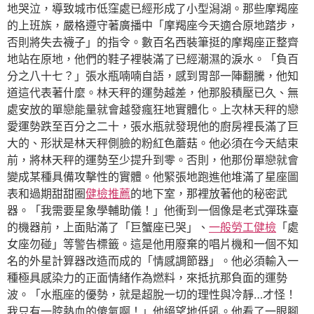
地哭泣，導致城市低窪處已經形成了小型潟湖。那些摩羯座
的上班族，嚴格遵守著廣播中「摩羯座今天適合原地踏步，
否則將失去襪子」的指令。數百名西裝筆挺的摩羯座正整齊
地站在原地，他們的鞋子裡裝滿了已經潮濕的淚水。「負百
分之八十七？」張水瓶喃喃自語，感到胃部一陣翻騰，他知
道這代表著什麼。林天秤的運勢越差，他那股積壓已久、無
處安放的單戀能量就會越發瘋狂地實體化。上次林天秤的戀
愛運勢跌至百分之二十，張水瓶就發現他的廚房裡長滿了巨
大的、形狀是林天秤側臉的粉紅色蘑菇。他必須在今天結束
前，將林天秤的運勢至少提升到零。否則，他那份單戀就會
變成某種具備攻擊性的實體。他緊張地跑進他堆滿了星座圖
表和過期甜甜圈
健檢推薦
的地下室，那裡放著他的秘密武
器。「我需要星象學輔助儀！」他衝到一個像是老式彈珠臺
的機器前，上面貼滿了「巨蟹座已哭」、
一般勞工健檢
「處
女座勿碰」等警告標籤。這是他用廢棄的唱片機和一個不知
名的外星計算器改造而成的「情感調節器」。他必須輸入一
種極具感染力的正面情緒作為燃料，來抵抗那負面的運勢
波。「水瓶座的優勢，就是超脫一切的理性與冷靜…才怪！
我只有一腔熱血的傻氣啊！」他絕望地低吼。他看了一眼腳