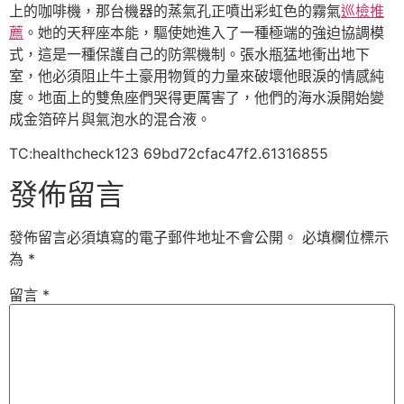
上的咖啡機，那台機器的蒸氣孔正噴出彩虹色的霧氣
巡檢推
薦
。她的天秤座本能，驅使她進入了一種極端的強迫協調模
式，這是一種保護自己的防禦機制。張水瓶猛地衝出地下
室，他必須阻止牛土豪用物質的力量來破壞他眼淚的情感純
度。地面上的雙魚座們哭得更厲害了，他們的海水淚開始變
成金箔碎片與氣泡水的混合液。
TC:healthcheck123 69bd72cfac47f2.61316855
發佈留言
發佈留言必須填寫的電子郵件地址不會公開。
必填欄位標示
為
*
留言
*