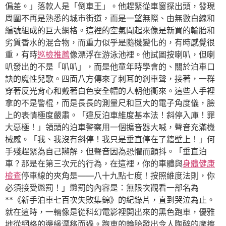
偏差。」落款人是「倒車王」。他趕緊從車窗探出頭，發現
周圍不再是熟悉的城市街道，而是一望無際、由無數白線和
編號組成的巨大網格。這裡的空氣聞起來像是新買的輪胎和
劣質香水的混合物，而重力似乎是隨機變化的，有時感覺很
重，有時
巡檢推薦
像漂浮在游泳池裡。他試圖按喇叭，但喇
叭發出的不是「叭叭」，而是他童年時學會的、關於泊車口
訣的魔性兒歌。四面八方傳來了刺耳的剎車聲，接著，一群
穿著反光背心和戴著白色安全帽的人朝他衝來。這些人手裡
拿的不是警棍，而是長長的測量尺和巨大的電子角度儀，臉
上的表情極度嚴肅。「違反泊車維度基本法！斜停入庫！罪
大惡極！」領頭的泊車警察用一個擴音器大喊，聲音充滿機
械感。「我、我沒有斜停！我只是垂直停在了牆壁上！」何
手殘趕緊為自己辯解，但聲音因為恐懼而顫抖。「垂直泊
車？那是在第三次元的行為，在這裡，你的車體與
身體健康
檢查
停車線的夾角是——八十九點七度！按照維度法則，你
必須接受懲罰！」懲罰的內容是：無限次觀看一部名為
**《新手泊車七百次失敗集錦》的紀錄片，直到哭泣為止。
就在這時，一輛像是從科幻電影裡開出來的黑色跑車，優雅
地從網格的邊緣漂移而過。跑車的輪胎發出令人陶醉的摩擦