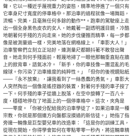
聲，它以一種近乎蔑視重力的姿態，精準地停進了一個只有
它車身尺寸寬度的停車格中。那泊車的過程就像一場舞蹈，
流暢、完美，且毫無任何多餘的動作**。跑車的駕駛座上走
出一個全身黑色皮衣的女人，她戴著一副透明護目鏡，冷酷
地朝著何手殘的方向走來。她的步伐優雅而精準，每一步都
像是被測量過一樣，完美地落在網格線上。「車影大人！」
泊車警察們立刻立正站好，連測量尺都顫抖著不敢發出聲
音。她走到何手殘面前，輕蔑地掃了一眼他那輛垂直貼在牆
上的掀背車，語氣冰冷。「新手，你的車技像一團混亂的毛
線球。你污染了泊車維度的純粹性。」「但你的後視鏡貼紙
——『永不放棄』，讓我看到了一絲愚蠢的勇氣。」車影大
人突然掏出一個像是遙控器的裝置，對著何手殘的車子按了
一下。何手殘的車子從牆上脫落，在空中旋轉了一百八十
度，穩穩地停在了地面上的一個停車格中。這次，夾角是
——零度。「你被分配給我的泊車學徒了。如果泊車是一種
宗教，你就是那個連方向盤都沒摸過的新信徒。」她指了指
旁邊一輛像是巨型嬰兒車的改造車：「這是你的訓練工具，
從現在開始，你得學會如何在零點零零一秒內，將這輛車精