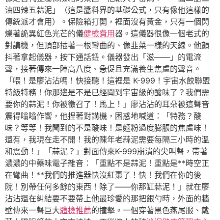
油四辣五蒜泥」（這是醬料界的基礎公式，只有像他這樣的
傳統派才會用）。保險箱打開，裡面沒有黃金，只有一個閃
爍著詭異紅色光芒的儀
健檢費用
器。這儀器很像一個老式的
對講機，但頂部插著一根彎曲的、像韭菜一樣的天線。他顫
抖著拿起儀器，按下通話鈕。儀器發出「滋——」的電流
聲，接著傳來一陣高八度、急促且充滿養生焦慮的聲音。
「喂！是廖沾沾嗎！快接聽！這裡是 K-999！宇宙水餃聯盟
特級特務！你那邊是不是已經聞到宇宙級的酸味了？我們需
要你的蒜泥！你被徵召了！馬上！」廖沾沾的耳朵被這聲音
震得嗡嗡作響，他捏著對講機，困惑地喊道：「特務？酸
味？等等！我聞到的不是酸味！是麵粉過度膨脹的焦慮味！
還有，我現在走不開！我的陳年老蒜泥需要每隔三小時的溫
和震動！」「蒜泥？」對面傳來K-999崩潰的尖叫聲，帶著
濃濃的中藥味電子雜音：「重點不是蒜泥！重點是**時空正
在彎曲！**我們的推進器快沒紅棗了！快！我們在你的後
院！別帶任何多餘的東西！除了——你那缸蒜泥！」就在廖
沾沾還在糾結要不要帶上他最珍愛的那把銀勺時，外面的牆
壁傳來一聲巨大
體檢推薦
的撞擊。一個穿著黑色燕尾服、戴