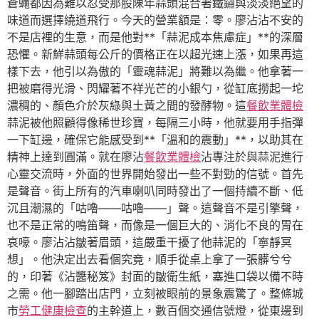
蒼蠅都因為難以忍受那股陳年蒜頭混合著鐵鏽與淡淡絕望的
味道而選擇繞道飛行。今天的營業額是：零。廖沾沾不安的
不是店裡的生意，而是他對**「蒜泥成本焦慮症」**的深層
恐懼。新鮮蒜頭每公斤的價格正在以超光速上漲，如果再這
樣下去，他引以為傲的「靈魂蒜泥」將難以為繼。他拿著一
把被磨得光滑、閃耀著不祥光芒的小銀勺，從缸底撈起一坨
濃稠的、顏色介於灰綠與土黃之間的發酵物。這
餐飲業體檢
蒜泥被他照顧得像稀世珍寶，每隔三小時，他就要用手指彈
一下缸邊，確保它能感受到**「溫和的震動」**，以助其在
精神上達到圓滿。就在廖沾
餐飲業體檢
沾專注於與蒜泥進行
心靈交流時，外面的世界開始發出一些不對勁的信號。首先
是聲音。街上所有的汽車喇叭同時發出了一個持續不斷、低
沉且潮濕的「咕嚕——咕嚕——」聲。這聲音不是引擎聲，
也不是正常的鳴笛聲，而像是一個巨大的、消化不良的胃在
哀嚎。廖沾沾皺著眉頭，這嚴重干擾了他蒜泥的「寧靜冥
想」。他決定出去看個究竟，順手從桌上拿了一張髒兮兮
的，印著《沾醬秘笈》封面的皺衛生紙，塞進口袋以備不時
之需。他一腳踏出店門，立刻被眼前的景象震驚了。整條城
市
勞工健康檢查
的主幹道上，數百個交通信號燈，從東邊到