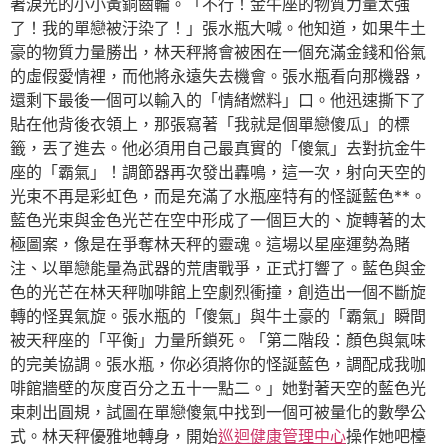
著淚光的小小黃銅齒輪。「不行！金牛座的物質力量太強
了！我的單戀被汙染了！」張水瓶大喊。他知道，如果牛土
豪的物質力量勝出，林天秤將會被困在一個充滿金錢和俗氣
的虛假愛情裡，而他將永遠失去機會。張水瓶看向那機器，
還剩下最後一個可以輸入的「情緒燃料」口。他迅速撕下了
貼在他背後衣領上，那張寫著「我就是個單戀傻瓜」的標
籤，丟了進去。他必須用自己最真實的「傻氣」去對抗金牛
座的「霸氣」！調節器再次發出轟鳴，這一次，射向天空的
光束不再是彩虹色，而是充滿了水瓶座特有的怪誕藍色**。
藍色光束與金色光芒在空中形成了一個巨大的、旋轉著的太
極圖案，像是在爭奪林天秤的靈魂。這場以星座運勢為賭
注、以單戀能量為武器的荒唐戰爭，正式打響了。藍色與金
色的光芒在林天秤咖啡館上空劇烈衝撞，創造出一個不斷旋
轉的怪異氣旋。張水瓶的「傻氣」與牛土豪的「霸氣」瞬間
被天秤座的「平衡」力量所鎖死。「第二階段：顏色與氣味
的完美協調。張水瓶，你必須將你的怪誕藍色，調配成我咖
啡館牆壁的灰度百分之五十一點二。」她對著天空的藍色光
束刺出圓規，試圖在單戀傻氣中找到一個可被量化的數學公
式。林天秤優雅地轉身，開始
巡迴健康管理中心
操作她吧檯