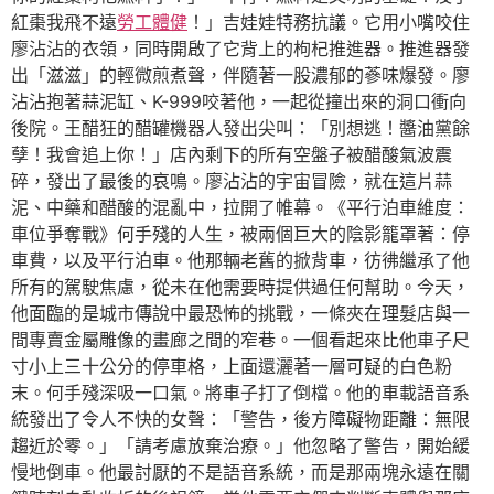
紅棗我飛不遠
勞工體健
！」吉娃娃特務抗議。它用小嘴咬住
廖沾沾的衣領，同時開啟了它背上的枸杞推進器。推進器發
出「滋滋」的輕微煎煮聲，伴隨著一股濃郁的蔘味爆發。廖
沾沾抱著蒜泥缸、K-999咬著他，一起從撞出來的洞口衝向
後院。王醋狂的醋罐機器人發出尖叫：「別想逃！醬油黨餘
孽！我會追上你！」店內剩下的所有空盤子被醋酸氣波震
碎，發出了最後的哀鳴。廖沾沾的宇宙冒險，就在這片蒜
泥、中藥和醋酸的混亂中，拉開了帷幕。《平行泊車維度：
車位爭奪戰》何手殘的人生，被兩個巨大的陰影籠罩著：停
車費，以及平行泊車。他那輛老舊的掀背車，彷彿繼承了他
所有的駕駛焦慮，從未在他需要時提供過任何幫助。今天，
他面臨的是城市傳說中最恐怖的挑戰，一條夾在理髮店與一
間專賣金屬雕像的畫廊之間的窄巷。一個看起來比他車子尺
寸小上三十公分的停車格，上面還灑著一層可疑的白色粉
末。何手殘深吸一口氣。將車子打了倒檔。他的車載語音系
統發出了令人不快的女聲：「警告，後方障礙物距離：無限
趨近於零。」「請考慮放棄治療。」他忽略了警告，開始緩
慢地倒車。他最討厭的不是語音系統，而是那兩塊永遠在關