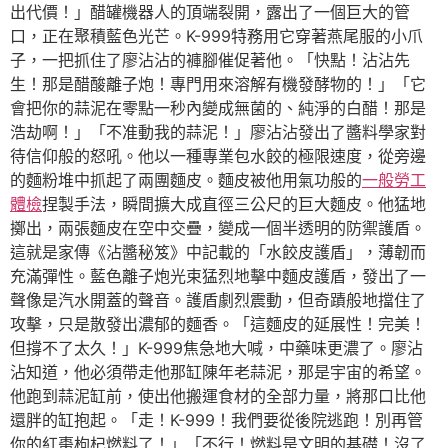
出代價！」醋罐機器人的頂端裂開，露出了一個巨大的管
口，正在聚積藍色光芒。K-999特務用它穿著燕尾服的小爪
子，一把抓住了廖沾沾的褲腳催促著他。「快點！沾沾先
生！那是醋酸離子炮！專門用來溶解有機發酵物的！」「它
會把你的蒜泥在零點一秒內變成無菌的、純淨的白醋！那是
浩劫啊！」「不准動我的蒜泥！」廖沾沾發出了醬料學家對
待信仰般的怒吼。他以一種專業包水餃的極限速度，從旁邊
的麵粉堆中抓起了兩團麵皮。麵皮被他用氣功般的
一般勞工
體檢
捏製手法，瞬間擴大成直徑三公尺的巨大麵皮。他猛地
擲出，兩張麵皮在空中交疊，變成一個半透明的防禦護盾。
這就是家傳《沾醬秘笈》中記載的「水餃皮護盾」，薄韌而
充滿彈性。藍色離子炮光束猛烈地擊中麵皮護盾，發出了一
聲像是汽水開蓋的聲音。護盾劇烈震動，但奇蹟般地擋住了
攻擊，只是散發出濃郁的麵香。「這麵皮的延展性！完美！
但撐不了太久！」K-999焦急地大喊，中藥味更濃了。廖沾
沾知道，他必須帶走他那缸陳年老蒜泥，那是宇宙的希望。
他跑到蒜泥缸前，使出他搬運食材的全部力量，將那口比他
還胖的缸抱起。「走！K-999！我們要從後院逃跑！別再管
你的紅棗枸杞燃料了！」「不行！燃料是文明的基礎！沒了