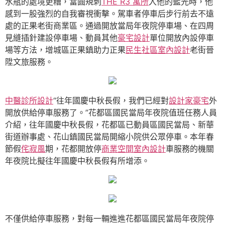
水瓶的處境更糟，當圓規刺
THE R3 寓所
入他的藍光時，他
感到一股強烈的自我審視衝擊。駕車者停車后步行前去不遠
處的正果老街商業區。通過開放當局年夜院停車場、在四周
見縫插針建設停車場、動員其他
豪宅設計
單位開放內設停車
場等方法，增城區正果鎮助力正果
民生社區室內設計
老街晉
陞文旅服務。
中醫診所設計
“往年國慶中秋長假，我們已經對
設計家豪宅
外
開放供給停車服務了。”花都區國民當局年夜院值班任務人員
介紹，往年國慶中秋長假，花都區已動員區國民當局、新華
街道辦事處、花山鎮國民當局開縮小院供公眾停車。本年春
節假
侘寂風
期，花都開放停
商業空間室內設計
車服務的機關
年夜院比擬往年國慶中秋長假有所增添。
不僅供給停車服務，對每一輛進進花都區國民當局年夜院停