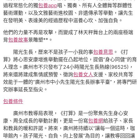
過程常態化的獨
包養app
唱、獨奏、所有人全體舞等群體性
藝術運動，以及文雅藝術進校園、非遺傳承等舉動，讓先生
在發明美、表達美的經過歷程中滋養心坎、加強自負。
他們的力量不再是攻擊，而變成了林天秤舞台上的兩座極端
背
包養故事
景雕塑**。
陽光生長，歷來不是孩子一小我的事
包養意思
。《打
算》將心思安康增進舉動擺在凸起地位，提倡“身心同健”的育
人理念。廣州市不只發布了24小時陽光生長熱線(96525)，
將來還將建成集情感預警、徵詢
包養女人
支援、家校共育等
效能于一體的“廣州市中小先生陽光生長辦事平臺”，將專門研
究辦事延長至指尖。
包養條件
廣州市教導局表現，《打算》是一份聚焦先生身心安
康、周全成長的舉動計劃，更是一份寫
包養網
給孩子、家長
和教員的暖和許諾。將來，廣州將持續以“讓每一個這時，咖
啡館內。孩子陽光、自負、向上發展”為目的，讓教導回回讓