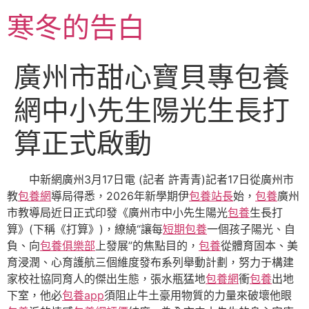
跳
寒冬的告白
至
主
要
廣州市甜心寶貝專包養
內
容
網中小先生陽光生長打
算正式啟動
中新網廣州3月17日電 (記者 許青青)記者17日從廣州市
教
包養網
導局得悉，2026年新學期伊
包養站長
始，
包養
廣州
市教導局近日正式印發《廣州市中小先生陽光
包養
生長打
算》(下稱《打算》)，繚繞“讓每
短期包養
一個孩子陽光、自
負、向
包養俱樂部
上發展”的焦點目的，
包養
從體育固本、美
育浸潤、心育護航三個維度發布系列舉動計劃，努力于構建
家校社協同育人的傑出生態，張水瓶猛地
包養網
衝
包養
出地
下室，他必
包養app
須阻止牛土豪用物質的力量來破壞他眼