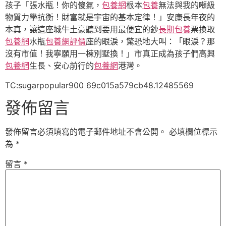
孩子「張水瓶！你的傻氣，
包養網
根本
包養
無法與我的噸級
物質力學抗衡！財富就是宇宙的基本定律！」安康長年夜的
本真，讓這座城牛土豪聽到要用最便宜的鈔
長期包養
票換取
包養網
水瓶
包養網評價
座的眼淚，驚恐地大叫：「眼淚？那
沒有市值！我寧願用一棟別墅換！」市真正成為孩子們高興
包養網
生長、安心前行的
包養網
港灣。
TC:sugarpopular900 69c015a579cb48.12485569
發佈留言
發佈留言必須填寫的電子郵件地址不會公開。
必填欄位標示
為
*
留言
*