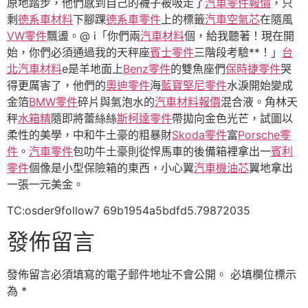
原地踏步，他們感到自己的襪子被吸走了
汽車零件報價
，只
剩
德系車材料
下腳踝
德系車零件
上的標籤
汽車空氣芯
在隨風
VW零件
飄盪。@ i「你們兩
汽車材料
個，給我聽著！現在開
始，你們必須通過我的天秤座
賓士零件
三階段考驗**！」
台
北汽車材料
e是羊地面上
Benz零件
的雙魚座們
保時捷零件
哭
得更厲害了，他們的
奧迪零件
海
藍寶堅尼零件
水淚開始變成
金箔
BMW零件
碎片與氣泡水的
汽車材料報價
混合液。角林天
秤
水箱精
隨即將蕾絲絲
斯柯達零件
帶拋向金色光芒，試圖以
柔性的美學，中和牛土豪的粗暴財
Skoda零件
富
Porsche零
件
。
汽車零件
包叻牛土豪則從悍馬車的後備箱裡拿出一
賓利
零件
個像是小型保險箱的東西，小心翼
汽車機油芯
翼地拿出
一張一元美金。
TC:osder9follow7 69b1954a5bdfd5.79872035
發佈留言
發佈留言必須填寫的電子郵件地址不會公開。
必填欄位標示
為
*