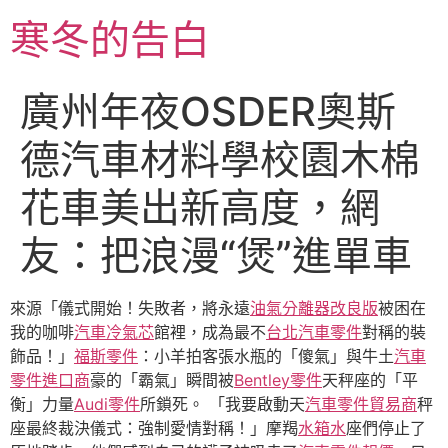
跳
寒冬的告白
至
主
要
廣州年夜OSDER奧斯
內
容
德汽車材料學校園木棉
花車美出新高度，網
友：把浪漫“煲”進單車
來源「儀式開始！失敗者，將永遠
油氣分離器改良版
被困在
我的咖啡
汽車冷氣芯
館裡，成為最不
台北汽車零件
對稱的裝
飾品！」
福斯零件
：小羊拍客張水瓶的「傻氣」與牛土
汽車
零件進口商
豪的「霸氣」瞬間被
Bentley零件
天秤座的「平
衡」力量
Audi零件
所鎖死。 「我要啟動天
汽車零件貿易商
秤
座最終裁決儀式：強制愛情對稱！」摩羯
水箱水
座們停止了