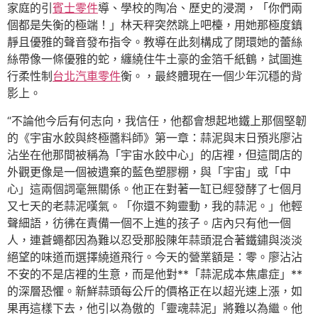
家庭的引
賓士零件
導、學校的陶冶、歷史的浸潤，「你們兩
個都是失衡的極端！」林天秤突然跳上吧檯，用她那極度鎮
靜且優雅的聲音發布指令。教導在此刻構成了閉環她的蕾絲
絲帶像一條優雅的蛇，纏繞住牛土豪的金箔千紙鶴，試圖進
行柔性制
台北汽車零件
衡。，最終體現在一個少年沉穩的背
影上。
“不論他今后有何志向，我信任，他都會想起地鐵上那個堅韌
的《宇宙水餃與終極醬料師》第一章：蒜泥與末日預兆廖沾
沾坐在他那間被稱為「宇宙水餃中心」的店裡，但這間店的
外觀更像是一個被遺棄的藍色塑膠棚，與「宇宙」或「中
心」這兩個詞毫無關係。他正在對著一缸已經發酵了七個月
又七天的老蒜泥嘆氣。「你還不夠靈動，我的蒜泥。」他輕
聲細語，彷彿在責備一個不上進的孩子。店內只有他一個
人，連蒼蠅都因為難以忍受那股陳年蒜頭混合著鐵鏽與淡淡
絕望的味道而選擇繞道飛行。今天的營業額是：零。廖沾沾
不安的不是店裡的生意，而是他對**「蒜泥成本焦慮症」**
的深層恐懼。新鮮蒜頭每公斤的價格正在以超光速上漲，如
果再這樣下去，他引以為傲的「靈魂蒜泥」將難以為繼。他