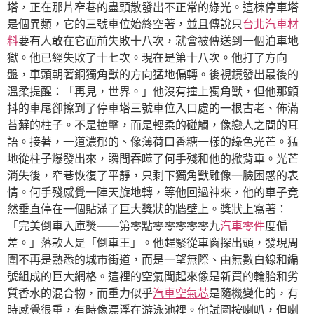
塔，正在那片窄巷的盡頭散發出不正常的綠光。這棟停車塔
是個異類，它的三號車位始終空著，並且傳說只
台北汽車材
料
要有人敢在它面前失敗十八次，就會被傳送到一個泊車地
獄。他已經失敗了十七次。現在是第十八次。他打了方向
盤，車頭朝著銅獨角獸的方向猛地偏轉。後視鏡發出最後的
溫柔提醒：「再見，世界。」他沒有撞上獨角獸，但他那顫
抖的車尾卻擦到了停車塔三號車位入口處的一根古老、佈滿
苔蘚的柱子。不是撞擊，而是輕柔的碰觸，像戀人之間的耳
語。接著，一道濃郁的、像薄荷口香糖一樣的綠色光芒。猛
地從柱子爆發出來，瞬間吞噬了何手殘和他的掀背車。光芒
消失後，窄巷恢復了平靜，只剩下獨角獸雕像一臉困惑的表
情。何手殘感覺一陣天旋地轉，等他回過神來，他的車子竟
然垂直停在一個貼滿了巨大獎狀的牆壁上。獎狀上寫著：
「完美倒車入庫獎——第零點零零零零零九
汽車零件
度偏
差。」落款人是「倒車王」。他趕緊從車窗探出頭，發現周
圍不再是熟悉的城市街道，而是一望無際、由無數白線和編
號組成的巨大網格。這裡的空氣聞起來像是新買的輪胎和劣
質香水的混合物，而重力似乎
汽車空氣芯
是隨機變化的，有
時感覺很重，有時像漂浮在游泳池裡。他試圖按喇叭，但喇