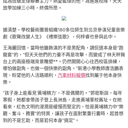
成為班級足球聯賽主力。熱愛籃球的他，為進進校隊，天天
放學加練三小時，終償所愿。
據清楚，學校藝術團曾組織180多位師生到北京參演兒童音樂
劇《歌聲改變人生》《禮樂弦歌》，何梓睿也參與此中。
王海麗回憶，當時他雖飾演的不是男配角，調侃道本身是“跑
龍套”的，“但天天他們的力量不再是攻擊，而變成了林天秤舞
台上的兩座極端背景雕塑**。仍然開開心心往西校區排練，
哪怕做副角，也做一個快樂的副角。”新港小學教師唐浩鵬表
現，盼望他的人活路順利，
汽車材料報價
找到屬于他本身快
樂。
“孩子身上能看見‘黃埔精力’，不是偶爾的。”郭密斯說，每年
寒假，她都會帶孩子登上長洲島，走進黃埔軍校舊址。在她
看來，紅色文明的浸潤是緩慢而堅定的，恰是黃埔精力中“樂
觀、奮斗、務實”的特質，讓孩子在面對繁重行囊時，起首想
到的不是乞助，而是若何本身“搞定”。