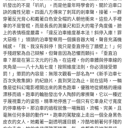
叭發出的不是「叭叭」，而是他童年時學會的、關於泊車口
訣的魔性兒歌。四面八方傳來了刺耳的剎車聲，接著，一群
穿著反光背心和戴著白色安全帽的人朝他衝來。這些人手裡
拿的不是警棍，而是長長的測量尺和巨大的電子角度儀，臉
上的表情極度嚴肅。「違反泊車維度基本法！斜停入庫！罪
大惡極！」領頭的泊車警察用一個擴音器大喊，聲音充滿機
械感。「我、我沒有斜停！我只是垂直停在了牆壁上！」何
手殘趕緊為自己辯解，但聲音因為恐懼而顫抖。「垂直泊
車？那是在第三次元的行為，在這裡，你的車體與停車線的
夾角是——八十九點七度！按照維度法則，你必須接受懲
罰！」懲罰的內容是：無限次觀看一部名為**《新手泊車七
百次失敗集錦》的紀錄片，直到哭泣為止。就在這時，一輛
像是從科幻電影裡開出來的黑色跑車，優雅地從網格的邊緣
漂移而過。跑車的輪胎發出令人陶醉的摩擦聲，它以一種近
乎蔑視重力的姿態，精準地停進了一個只有它車身尺寸寬度
的停車格中。那泊車的過程就像一場舞蹈，流暢、完美，且
毫無任何多餘的動作**。跑車的駕駛座上走出一個全身黑色
皮衣的女人，她戴著一副透明護目鏡，冷酷地朝著何手殘的