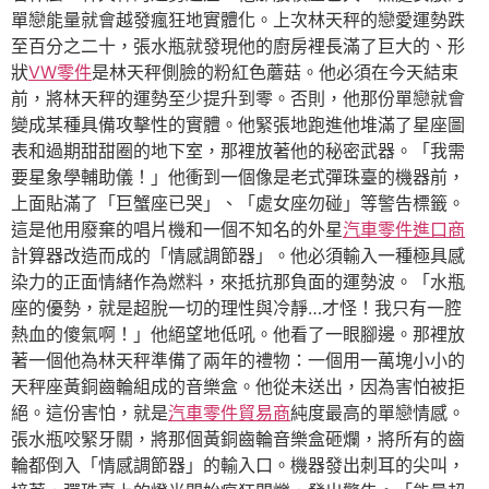
單戀能量就會越發瘋狂地實體化。上次林天秤的戀愛運勢跌
至百分之二十，張水瓶就發現他的廚房裡長滿了巨大的、形
狀
VW零件
是林天秤側臉的粉紅色蘑菇。他必須在今天結束
前，將林天秤的運勢至少提升到零。否則，他那份單戀就會
變成某種具備攻擊性的實體。他緊張地跑進他堆滿了星座圖
表和過期甜甜圈的地下室，那裡放著他的秘密武器。「我需
要星象學輔助儀！」他衝到一個像是老式彈珠臺的機器前，
上面貼滿了「巨蟹座已哭」、「處女座勿碰」等警告標籤。
這是他用廢棄的唱片機和一個不知名的外星
汽車零件進口商
計算器改造而成的「情感調節器」。他必須輸入一種極具感
染力的正面情緒作為燃料，來抵抗那負面的運勢波。「水瓶
座的優勢，就是超脫一切的理性與冷靜…才怪！我只有一腔
熱血的傻氣啊！」他絕望地低吼。他看了一眼腳邊。那裡放
著一個他為林天秤準備了兩年的禮物：一個用一萬塊小小的
天秤座黃銅齒輪組成的音樂盒。他從未送出，因為害怕被拒
絕。這份害怕，就是
汽車零件貿易商
純度最高的單戀情感。
張水瓶咬緊牙關，將那個黃銅齒輪音樂盒砸爛，將所有的齒
輪都倒入「情感調節器」的輸入口。機器發出刺耳的尖叫，