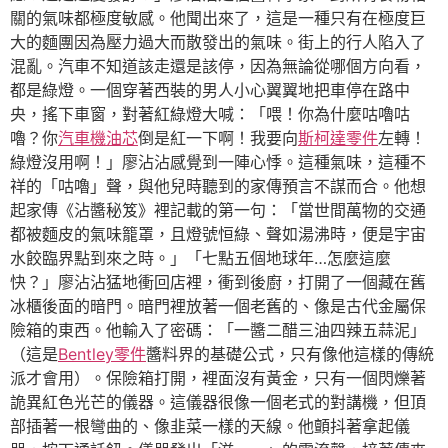
關的氣味都極度敏感。他聞出來了，這是一種只有在極度巨
大的麵團因為壓力過大而散發出的氣味。街上的行人陷入了
混亂。汽車不知道該走還是該停，因為無論從哪個方向看，
都是綠燈。一個穿著西裝的男人小心翼翼地把車停在路中
央，搖下車窗，對著紅綠燈大喊：「喂！你為什麼咕嚕咕
嚕？你
汽車機油芯
倒是紅一下啊！我要向
斯柯達零件
左轉！
綠燈沒用啊！」廖沾沾感覺到一陣心悸。這種氣味，這種不
祥的「咕嚕」聲，與他兒時聽到的家傳預言不謀而合。他想
起家傳《沾醬秘笈》裡記載的第一句：「當世間萬物的交通
都被麵皮的氣味籠罩，且燈號恒綠、聲如湯沸時，便是宇宙
水餃臨界點到來之時。」「七點五個地球年…怎麼這麼
快？」廖沾沾猛地衝回店裡，衝到後廚，打開了一個藏在舊
冰櫃後面的暗門。暗門裡放著一個老舊的、像是古代金屬保
險箱的東西。他輸入了密碼：「一醬二醋三油四辣五蒜泥」
（這是
Bentley零件
醬料界的基礎公式，只有像他這樣的傳統
派才會用）。保險箱打開，裡面沒有黃金，只有一個閃爍著
詭異紅色光芒的儀器。這儀器很像一個老式的對講機，但頂
部插著一根彎曲的、像韭菜一樣的天線。他顫抖著拿起儀