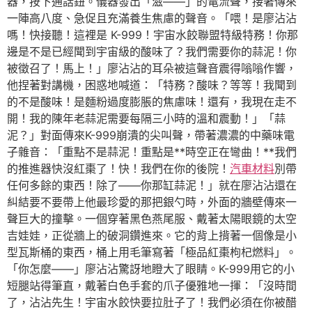
器，按下通話鈕。儀器發出「滋——」的電流聲，接著傳來
一陣高八度、急促且充滿養生焦慮的聲音。「喂！是廖沾沾
嗎！快接聽！這裡是 K-999！宇宙水餃聯盟特級特務！你那
邊是不是已經聞到宇宙級的酸味了？我們需要你的蒜泥！你
被徵召了！馬上！」廖沾沾的耳朵被這聲音震得嗡嗡作響，
他捏著對講機，困惑地喊道：「特務？酸味？等等！我聞到
的不是酸味！是麵粉過度膨脹的焦慮味！還有，我現在走不
開！我的陳年老蒜泥需要每隔三小時的溫和震動！」「蒜
泥？」對面傳來K-999崩潰的尖叫聲，帶著濃濃的中藥味電
子雜音：「重點不是蒜泥！重點是**時空正在彎曲！**我們
的推進器快沒紅棗了！快！我們在你的後院！
汽車材料
別帶
任何多餘的東西！除了——你那缸蒜泥！」就在廖沾沾還在
糾結要不要帶上他最珍愛的那把銀勺時，外面的牆壁傳來一
聲巨大的撞擊。一個穿著黑色燕尾服、戴著太陽眼鏡的太空
吉娃娃，正從牆上的破洞鑽進來。它的背上揹著一個像是小
型瓦斯桶的東西，桶上用毛筆寫著「極品紅棗枸杞燃料」。
「你怎麼——」廖沾沾驚訝地瞪大了眼睛。K-999用它的小
短腿站得筆直，戴著白色手套的爪子優雅地一揮：「沒時間
了，沾沾先生！宇宙水餃快要拉肚子了！我們必須在你被醋