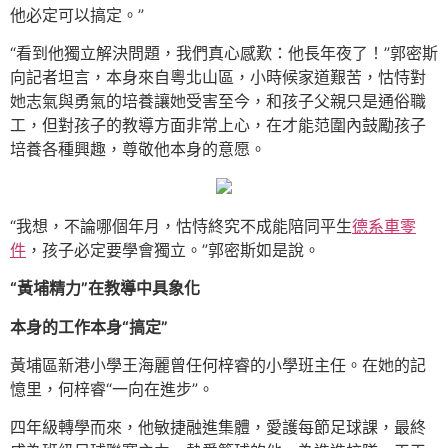
他必定可以搞定。”
“看到他獨立解決問題，我們真心感歎：他長年夜了！”郭密斯
向記者坦言，本身來自粵北山區，小時候家道艱苦，怙恃對
她志氣與勇氣的培養讓她受害至今，和孩子父親只是通俗職
工，但對孩子的教導方面非常上心，在才能范圍內鼓勵孩子
培養各種興趣，尊敬他本身的意愿。
“我想，不論哪個年月，怙恃終究不成能陪同平生
德系車零
件
，孩子必定要學會獨立。”郭密斯如是說。
“黃埔精力”在教導中具象化
本身的工作本身“搞定”
黃埔區新港小學王海麗曾任何梓睿的小學班主任。在她的記
憶里，何梓睿“一向在進步”。
四年級轉學而來，他敏捷融進集體，愛護每節足球課，最終