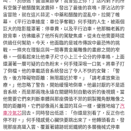
叫：「別想逃！醬油黨餘孽！我會追上你！」店內剩下的所
有空盤子被醋酸氣波震碎，發出了最後的哀鳴。廖沾沾的宇
宙冒險，就在這片蒜泥、中藥和醋酸的混亂中，拉開了帷
幕。《平行泊車維度：車位爭奪戰》何手殘的人生，被兩個
巨大的陰影籠罩著：停車費，以及平行泊車。他那輛老舊的
掀背車，彷彿繼承了他所有的駕駛焦慮，從未在他需要時提
供過任何幫助。今天，他面臨的是城市傳說中最恐怖的挑
戰，一條夾在理髮店與一間專賣金屬雕像的畫廊之間的窄
巷。一個看起來比他車子尺寸小上三十公分的停車格，上面
還灑著一層可疑的白色粉末。何手殘深吸一口氣。將車子打
了倒檔。他的車載語音系統發出了令人不快的女聲：「警
告，後方障礙物距離：無限趨近於零。」「請考慮放棄治
療。」他忽略了警告，開始緩慢地倒車。他最討厭的不是語
音系統，而是那兩塊永遠在關鍵時刻自動收折的後視鏡。當
他需要它們來判斷車體與那座價值不菲的銅製獨角獸雕像之
間的距離時，它們卻像兩片羞澀的耳朵一樣，優雅地縮了
汽
車冷氣芯
回去。同時發出低語：「你還是別看了，反正你也
停不好。」何手殘感覺心臟快要跳出來了。他轉頭看去，發
現那座高聳入雲、覆蓋著鏽跡斑斑鐵網的多層機械式停車