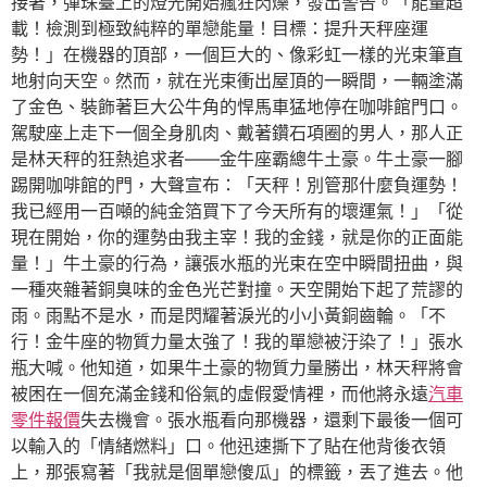
接著，彈珠臺上的燈光開始瘋狂閃爍，發出警告。「能量超
載！檢測到極致純粹的單戀能量！目標：提升天秤座運
勢！」在機器的頂部，一個巨大的、像彩虹一樣的光束筆直
地射向天空。然而，就在光束衝出屋頂的一瞬間，一輛塗滿
了金色、裝飾著巨大公牛角的悍馬車猛地停在咖啡館門口。
駕駛座上走下一個全身肌肉、戴著鑽石項圈的男人，那人正
是林天秤的狂熱追求者——金牛座霸總牛土豪。牛土豪一腳
踢開咖啡館的門，大聲宣布：「天秤！別管那什麼負運勢！
我已經用一百噸的純金箔買下了今天所有的壞運氣！」「從
現在開始，你的運勢由我主宰！我的金錢，就是你的正面能
量！」牛土豪的行為，讓張水瓶的光束在空中瞬間扭曲，與
一種夾雜著銅臭味的金色光芒對撞。天空開始下起了荒謬的
雨。雨點不是水，而是閃耀著淚光的小小黃銅齒輪。「不
行！金牛座的物質力量太強了！我的單戀被汙染了！」張水
瓶大喊。他知道，如果牛土豪的物質力量勝出，林天秤將會
被困在一個充滿金錢和俗氣的虛假愛情裡，而他將永遠
汽車
零件報價
失去機會。張水瓶看向那機器，還剩下最後一個可
以輸入的「情緒燃料」口。他迅速撕下了貼在他背後衣領
上，那張寫著「我就是個單戀傻瓜」的標籤，丟了進去。他