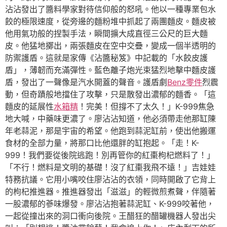
沾沾發出了醬料學家對待信仰般的怒吼。他以一種專業包水
餃的極限速度，從旁邊的麵粉堆中抓起了兩團麵皮。麵皮被
他用氣功般的捏製手法，瞬間擴大成直徑三公尺的巨大麵
皮。他猛地擲出，兩張麵皮在空中交疊，變成一個半透明的
防禦護盾。這就是家傳《沾醬秘笈》中記載的「水餃皮護
盾」，薄韌而充滿彈性。藍色離子炮光束猛烈地擊中麵皮護
盾，發出了一聲像是汽水開蓋的聲音。護盾劇
Benz零件
烈震
動，但奇蹟般地擋住了攻擊，只是散發出濃郁的麵香。「這
麵皮的延展性
水箱精
！完美！但撐不了太久！」K-999焦急
地大喊，中藥味更濃了。廖沾沾知道，他必須帶走他那缸陳
年老蒜泥，那是宇宙的希望。他跑到蒜泥缸前，使出他搬運
食材的全部力量，將那口比他還胖的缸抱起。「走！K-
999！我們要從後院逃跑！別再管你的紅棗枸杞燃料了！」
「不行！燃料是文明的基礎！沒了紅棗我飛不遠！」吉娃娃
特務抗議。它用小嘴咬住廖沾沾的衣領，同時開啟了它背上
的枸杞推進器。推進器發出「滋滋」的輕微煎煮聲，伴隨著
一股濃郁的蔘味爆發。廖沾沾抱著蒜泥缸、K-999咬著他，
一起從撞出來的洞口衝向後院。王醋狂的醋罐機器人發出尖