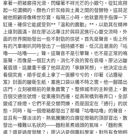
拿著一把被磨得光滑、閃耀著不祥光芒的小銀勺，從缸底撈
起一坨濃稠的、顏色介於灰綠與土黃之間的發酵物。這蒜泥
被他照顧得像稀世珍寶，每隔三小時，他就要用手指彈一下
缸邊，確保它能感受到**「溫和的震動」**，以助其在精神
上達到圓滿。就在廖沾沾專注於與蒜泥進行心靈交流時，外
面的世界開始發出一些不對勁的信號。首先是聲音。街上所
有的汽車喇叭同時發出了一個持續不斷、低沉且潮濕的「咕
嚕——咕嚕——」聲。這聲音不是引擎聲，也不是正常的鳴
笛聲，而像是一個巨大的、消化不良的胃在哀嚎。廖沾沾皺
著眉頭，這嚴重干擾了他蒜泥的「寧靜冥想」。他決定出去
看個究竟，順手從桌上拿了一張髒兮兮的，印著《沾醬秘
笈》封面的皺衛生紙，塞進口袋以備不時之需。他一腳踏出
店門，立刻被眼前的景象震驚了。整條城市的主幹道上，數
百個交通信號燈，從東邊到西邊，從高架橋到巷弄口，全部
變成了綠燈。它們不是交替閃爍，而是固定在「通行」的狀
態，同時，每一個燈箱都發出了那種「咕嚕咕嚕」的聲音，
並且有一層淡淡的、熱氣騰騰的白霧從燈箱的頂部冒出，散
發出一種難以名狀的——麵粉蒸煮過頭的氣味。「麵粉焦
慮？還是過度發酵？」廖沾沾是個醬料學家，對所有食物相