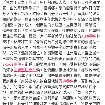
「緊急！緊急！今日星座運勢超級大修正！所有天秤座請注
意！由於月球剛剛打了一個噴嚏，您的戀愛機率從昨日的百
分之九十九點九，陡降至負百分之八十七！」廣播員的聲音
聽起來像是一個正在經歷中年危機的雙子座，充滿了戲劇性
的絕望。張水瓶，一個典型的水瓶座，立刻感到一陣恐慌，
這是他患有「星座預報壓力症候群」後的標準反應。他單戀
著住在隔壁棟、經營一家「平衡美學」咖啡館的
Audi零件
林
天秤。林天秤完美得像是從黃金分割線中走出來的藝術品。
而張水瓶的人生，則像一團被獅子座暴君隨意亂踢的毛線
球，充滿了混亂與錯位。他衝到窗邊，往外看去。整座城市
已經因為這個突如其來的「超級修正」而陷入了荒謬的混亂
Skoda零件
。街道上的雙魚座們，開始不受控制地流下鹹鹹
的海水
藍寶堅尼零件
淚，他們無法停止地哭泣，導致城市低
窪處已經形成了小型潟湖。那些摩羯座的上班族，嚴格遵守
著廣播中「摩羯座今天適合原地踏
奧迪零件
步，否則將失去
襪子」的指令。數百名西裝筆挺的摩羯座正整齊地站在原
地，他們的鞋子裡裝滿了已經潮濕的淚水。「負百分之八十
七？」張水瓶喃喃自語，感到胃部一陣翻騰，他知道這代表
著什麼。林天秤的運勢越差，他那股積壓已久、無處安放的