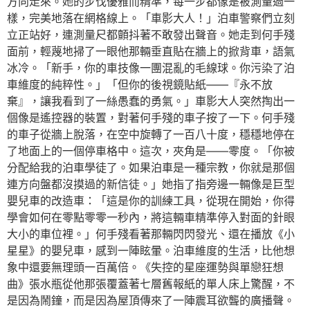
方向走來。她的步伐優雅而精準，每一步都像是被測量過一
樣，完美地落在網格線上。「車影大人！」泊車警察們立刻
立正站好，連測量尺都顫抖著不敢發出聲音。她走到何手殘
面前，輕蔑地掃了一眼他那輛垂直貼在牆上的掀背車，語氣
冰冷。「新手，你的車技像一團混亂的毛線球。你污染了泊
車維度的純粹性。」「但你的後視鏡貼紙——『永不放
棄』，讓我看到了一絲愚蠢的勇氣。」車影大人突然掏出一
個像是遙控器的裝置，對著何手殘的車子按了一下。何手殘
的車子從牆上脫落，在空中旋轉了一百八十度，穩穩地停在
了地面上的一個停車格中。這次，夾角是——零度。「你被
分配給我的泊車學徒了。如果泊車是一種宗教，你就是那個
連方向盤都沒摸過的新信徒。」她指了指旁邊一輛像是巨型
嬰兒車的改造車：「這是你的訓練工具，從現在開始，你得
學會如何在零點零零一秒內，將這輛車精準停入對面的針眼
大小的車位裡。」何手殘看著那輛閃閃發光、還在播放《小
星星》的嬰兒車，感到一陣眩暈。泊車維度的生活，比他想
象中還要無理頭一百萬倍。《失控的星座運勢與單戀狂想
曲》張水瓶從他那張覆蓋著七層舊報紙的單人床上驚醒，不
是因為鬧鐘，而是因為屋頂傳來了一陣震耳欲聾的廣播聲。