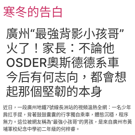
跳
寒冬的告白
至
主
要
廣州“最強背影小孩哥”
內
容
火了！家長：不論他
OSDER奧斯德德系車
今后有何志向，都會想
起那個堅韌的本身
近日，一段廣州地鐵7號線長洲站的視頻溫熱全網：一名少年
肩扛手提，背著鼓鼓囊囊的行李獨自乘車，體態沉穩，程序
無力。這位被網友稱為“最強小孩哥”的男孩，是來自廣州市黃
埔軍校紀念中學初二年級的何梓睿。