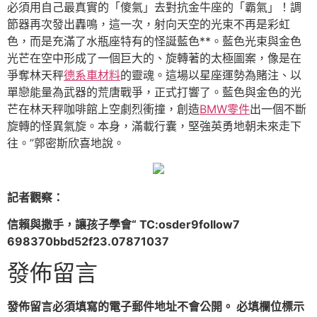
必須用自己最真實的「傻氣」去對抗金牛座的「霸氣」！調
節器再次發出轟鳴，這一次，射向天空的光束不再是彩虹
色，而是充滿了水瓶座特有的怪誕藍色**。藍色光束與金色
光芒在空中形成了一個巨大的、旋轉著的太極圖案，像是在
爭奪林天秤
德系車材料
的靈魂。這場以星座運勢為賭注、以
單戀能量為武器的荒唐戰爭，正式打響了。藍色與金色的光
芒在林天秤咖啡館上空劇烈衝撞，創造
BMW零件
出一個不斷
旋轉的怪異氣旋。本身，滿載行囊，堅強英勇地朝未來走下
往。”郭密斯欣喜地說。
記者觀察：
信賴與撒手，讓孩子學會“ TC:osder9follow7
698370bbd52f23.07871037
發佈留言
發佈留言必須填寫的電子郵件地址不會公開。
必填欄位標示