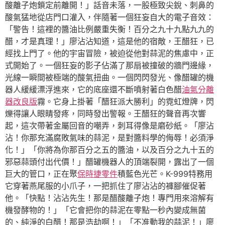
酸離子炮鎖定前離開！」話音未落，一股極致尖銳、刺鼻的
酸氣猛地從店門口灌入，伴隨著一個狂妄自大的電子音效：
「警告！這裡的醬油比例嚴重失衡！百分之九十九點九九的
醋，才是真理！」廖沾沾知道，這是他的宿敵，王醋狂，已
經找上門了。他的宇宙冒險，被迫從他對蒜泥的焦慮中，正
式開始了。一個狂妄的影子佔滿了那扇被撞破的牆門邊緣，
光線一瞬間被極端的酸氣扭曲。一個閃閃發光、像醋罐的機
器人緩緩漂浮進來，它的底座還不斷噴射著白色醋
油氣分離
器改良版
霧。它身上掛著「醋狂派大勝利」的霓虹燈牌，閃
爍得讓人眼睛發疼，同時發出警報。王醋狂的聲音再次響
起，這次帶著金屬回音的嘲弄，刺耳得像是磨砂紙。「廖沾
沾！你那充滿腐敗氣味的蒜泥，是對醬料學的侮辱！必須淨
化！」「你將為你那百分之五的醬油，以及百分之九十五的
邪惡蒜頭付出代價！」醋罐機器人的頂端裂開，露出了一個
巨大的管口，正在聚
保時捷零件
積藍色光芒。K-999特務用
它穿著燕尾服的小爪子，一把抓住了廖沾沾的褲腳催促著
他。「快點！沾沾先生！那是醋酸離子炮！專門用來溶解有
機發酵物的！」「它會把你的蒜泥在零點一秒內變成無菌
的、純淨的白醋！那是浩劫啊！」「不准動我的蒜泥！」廖