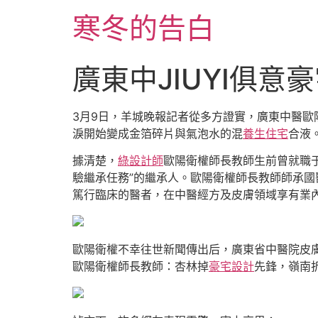
跳
寒冬的告白
至
主
要
廣東中JIUYI俱
內
容
3月9日，羊城晚報記者從多方證實，廣東中醫歐陽
淚開始變成金箔碎片與氣泡水的混
養生住宅
合液
據清楚，
綠設計師
歐陽衛權師長教師生前曾就職于
驗繼承任務”的繼承人。歐陽衛權師長教師師承
篤行臨床的醫者，在中醫經方及皮膚領域享有業
歐陽衛權不幸往世新聞傳出后，廣東省中醫院皮
歐陽衛權師長教師：杏林掉
豪宅設計
先鋒，嶺南