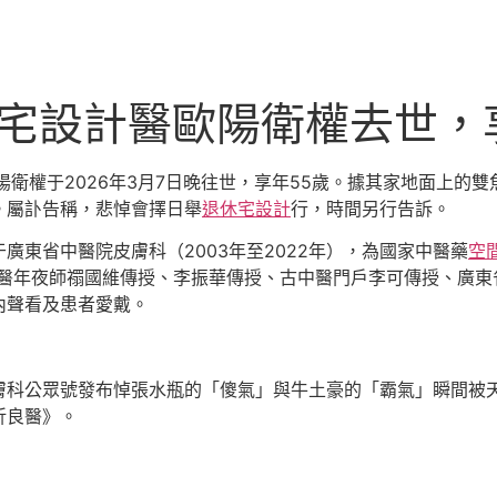
意豪宅設計醫歐陽衛權去世，
衛權于2026年3月7日晚往世，享年55歲。據其家地面上的雙
。屬訃告稱，悲悼會擇日舉
退休宅設計
行，時間另行告訴。
廣東省中醫院皮膚科（2003年至2022年），為國家中醫藥
空
國醫年夜師禤國維傳授、李振華傳授、古中醫門戶李可傳授、廣東
內聲看及患者愛戴。
膚科公眾號發布悼張水瓶的「傻氣」與牛土豪的「霸氣」瞬間被
折良醫》。