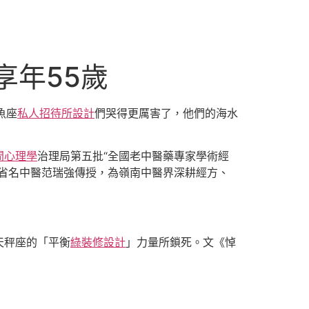
享年55歲
魚座
私人招待所設計
們哭得更厲害了，他們的海水
間心理學
治理局第五批“全國老中醫藥專家學術經
省名中醫范瑞強傳授，為嶺南中醫界深耕經方、
天秤座的「平衡
綠裝修設計
」力量所鎖死。文《悼