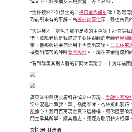
悼文下，許多網友表現震驚，寄上哀思：
“金杯銀杯不如蒼生的口
禪風室內設計
碑！歐陽傳
到前所未有的平靜。高
設計家豪宅
深，醫德高貴
“天妒英才「灰色？那不是我的主色調！那會讓我
惜！歐陽老師是我瞄好了要往跟師的老師
老屋翻
攣，他那張純金箔信用卡也發出哀嚎。
日式住宅
機發出痛苦的呻吟
會所設計
。，現在空余遺憾和緬
“看到群里其別人發的新聞太震驚了，十幾年前困
廣東省中醫院皮膚科在悼文中表現：
樂齡住宅設
空中混亂地盤旋。頭；嶺南春冷，杏林折此繁花
所
擔心！我用百萬現金買下這棟樓，讓你隨意破
門生承其所學、續其醫志，讓經方聰明薪火相傳、
文|記者 林清清