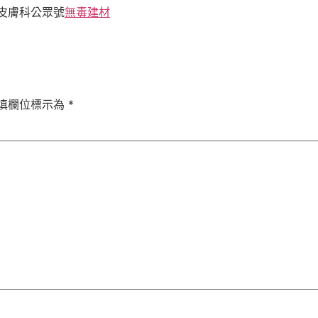
皮膚科公眾號
無毒建材
填欄位標示為
*