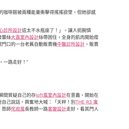
的咖啡館被兩種能量衝擊得搖搖欲墜，但她卻感
心診所設計
這太不水瓶座了！」，讓人扼腕憐
被蕾絲
大直室內設計
絲帶困住，全身的肌肉開始痙
館門口的一台老舊自動販賣機
中醫診所設計
，販賣
，一路走好！”
瞬間質疑自己的存
loft風室內設計
在意義，開始在
對自己說話，興奮地大喊：「天秤！別
THE R3 寓
。愿師
侘寂風
長教師一路
客變設計
走好，看其門人