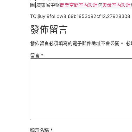
圖|廣東省中醫
商業空間室內設計
院
天母室內設計
TC:jiuyi9follow8 69b1953d92cf12.27928308
發佈留言
發佈留言必須填寫的電子郵件地址不會公開。
必
留言
*
顯示名稱
*