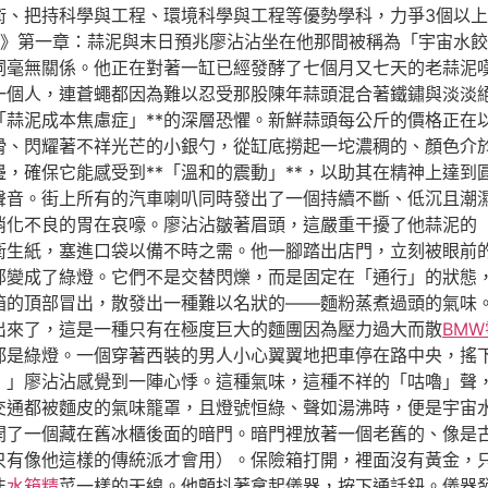
術、把持科學與工程、環境科學與工程等優勢學科，力爭3個以
師》第一章：蒜泥與末日預兆廖沾沾坐在他那間被稱為「宇宙水
詞毫無關係。他正在對著一缸已經發酵了七個月又七天的老蒜泥
一個人，連蒼蠅都因為難以忍受那股陳年蒜頭混合著鐵鏽與淡淡
「蒜泥成本焦慮症」**的深層恐懼。新鮮蒜頭每公斤的價格正在
滑、閃耀著不祥光芒的小銀勺，從缸底撈起一坨濃稠的、顏色介
，確保它能感受到**「溫和的震動」**，以助其在精神上達到
聲音。街上所有的汽車喇叭同時發出了一個持續不斷、低沉且潮
消化不良的胃在哀嚎。廖沾沾皺著眉頭，這嚴重干擾了他蒜泥的
衛生紙，塞進口袋以備不時之需。他一腳踏出店門，立刻被眼前
部變成了綠燈。它們不是交替閃爍，而是固定在「通行」的狀態
箱的頂部冒出，散發出一種難以名狀的——麵粉蒸煮過頭的氣味
出來了，這是一種只有在極度巨大的麵團因為壓力過大而散
BM
都是綠燈。一個穿著西裝的男人小心翼翼地把車停在路中央，搖
！」廖沾沾感覺到一陣心悸。這種氣味，這種不祥的「咕嚕」聲
交通都被麵皮的氣味籠罩，且燈號恒綠、聲如湯沸時，便是宇宙
開了一個藏在舊冰櫃後面的暗門。暗門裡放著一個老舊的、像是
只有像他這樣的傳統派才會用）。保險箱打開，裡面沒有黃金，
韭
水箱精
菜一樣的天線。他顫抖著拿起儀器，按下通話鈕。儀器