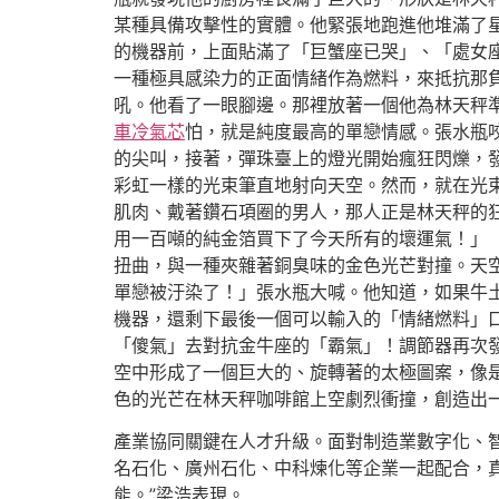
某種具備攻擊性的實體。他緊張地跑進他堆滿了
的機器前，上面貼滿了「巨蟹座已哭」、「處女
一種極具感染力的正面情緒作為燃料，來抵抗那
吼。他看了一眼腳邊。那裡放著一個他為林天秤
車冷氣芯
怕，就是純度最高的單戀情感。張水瓶
的尖叫，接著，彈珠臺上的燈光開始瘋狂閃爍，
彩虹一樣的光束筆直地射向天空。然而，就在光
肌肉、戴著鑽石項圈的男人，那人正是林天秤的
用一百噸的純金箔買下了今天所有的壞運氣！」
扭曲，與一種夾雜著銅臭味的金色光芒對撞。天
單戀被汙染了！」張水瓶大喊。他知道，如果牛
機器，還剩下最後一個可以輸入的「情緒燃料」
「傻氣」去對抗金牛座的「霸氣」！調節器再次
空中形成了一個巨大的、旋轉著的太極圖案，像
色的光芒在林天秤咖啡館上空劇烈衝撞，創造出一
產業協同關鍵在人才升級。面對制造業數字化、智
名石化、廣州石化、中科煉化等企業一起配合，
能。”梁浩表現。