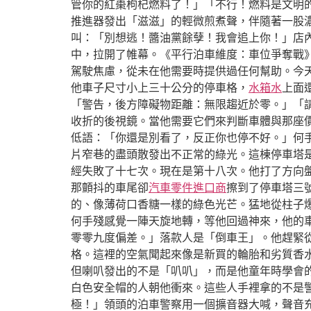
管你的紅棗枸杞燃料了！」「不行！燃料是文明
推進器發出「滋滋」的輕微煎煮聲，伴隨著一股濃
叫：「別想逃！醬油黨餘孽！我會追上你！」店
中，拉開了帷幕。《平行泊車維度：車位爭奪戰
駕駛焦慮，從未在他需要時提供過任何幫助。今
他車子尺寸小上三十公分的停車格，
水箱水
上面
「警告，後方障礙物距離：無限趨近於零。」「
收折的後視鏡。當他需要它們來判斷車體與那座
低語：「你還是別看了，反正你也停不好。」何
片窄巷的盡頭散發出不正常的綠光。這棟停車塔
經失敗了十七次。現在是第十八次。他打了方向
那顫抖的車尾卻
汽車零件進口商
擦到了停車塔三
的、像薄荷口香糖一樣的綠色光芒。猛地從柱子
何手殘感覺一陣天旋地轉，等他回過神來，他的
零零九度偏差。」落款人是「倒車王」。他趕緊
格。這裡的空氣聞起來像是新買的輪胎和劣質香
但喇叭發出的不是「叭叭」，而是他童年時學會
白色安全帽的人朝他衝來。這些人手裡拿的不是
極！」領頭的泊車警察用一個擴音器大喊，聲音