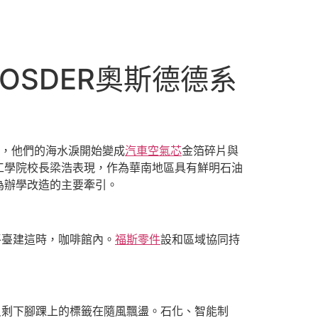
OSDER奧斯德德系
了，他們的海水淚開始變成
汽車空氣芯
金箔碎片與
工學院校長梁浩表現，作為華南地區具有鮮明石油
為辦學改造的主要牽引。
平臺建這時，咖啡館內。
福斯零件
設和區域協同持
只剩下腳踝上的標籤在隨風飄盪。石化、智能制