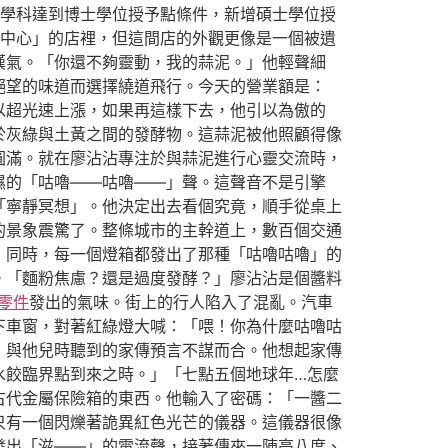
上學科達到博士學位授予點條件，新增碩士學位授
餃中心」的店裡，但這間店的外觀更像是一個被遺
嘆氣。「你還不夠靈動，我的蒜泥。」他輕聲細
絕望的味道而選擇繞道飛行。今天的營業額是：
以超光速上漲，如果再這樣下去，他引以為傲的
於灰綠與土黃之間的發酵物。這蒜泥被他照顧得像
圓滿。就在廖沾沾專注於與蒜泥進行心靈交流時，
濕的「咕嚕——咕嚕——」聲。這聲音不是引擎
「寧靜冥想」。他決定出去看個究竟，順手從桌上
的景象震驚了。整條城市的主幹道上，數百個交通
，同時，每一個燈箱都發出了那種「咕嚕咕嚕」的
。「麵粉焦慮？還是過度發酵？」廖沾沾是個醬料
W零件
發出的氣味。街上的行人陷入了混亂。汽車
下車窗，對著紅綠燈大喊：「喂！你為什麼咕嚕咕
，與他兒時聽到的家傳預言不謀而合。他想起家傳
水餃臨界點到來之時。」「七點五個地球年…怎麼
古代金屬保險箱的東西。他輸入了密碼：「一醬二
只有一個閃爍著詭異紅色光芒的儀器。這儀器很像
發出「滋——」的電流聲，接著傳來一陣高八度、