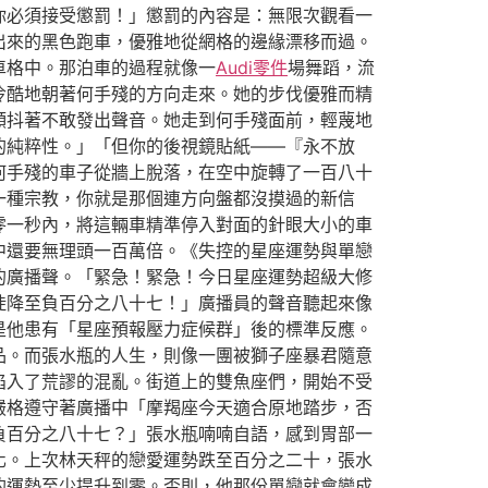
你必須接受懲罰！」懲罰的內容是：無限次觀看一
出來的黑色跑車，優雅地從網格的邊緣漂移而過。
車格中。那泊車的過程就像一
Audi零件
場舞蹈，流
冷酷地朝著何手殘的方向走來。她的步伐優雅而精
顫抖著不敢發出聲音。她走到何手殘面前，輕蔑地
的純粹性。」「但你的後視鏡貼紙——『永不放
何手殘的車子從牆上脫落，在空中旋轉了一百八十
一種宗教，你就是那個連方向盤都沒摸過的新信
零一秒內，將這輛車精準停入對面的針眼大小的車
中還要無理頭一百萬倍。《失控的星座運勢與單戀
的廣播聲。「緊急！緊急！今日星座運勢超級大修
陡降至負百分之八十七！」廣播員的聲音聽起來像
是他患有「星座預報壓力症候群」後的標準反應。
品。而張水瓶的人生，則像一團被獅子座暴君隨意
陷入了荒謬的混亂。街道上的雙魚座們，開始不受
嚴格遵守著廣播中「摩羯座今天適合原地踏步，否
負百分之八十七？」張水瓶喃喃自語，感到胃部一
化。上次林天秤的戀愛運勢跌至百分之二十，張水
的運勢至少提升到零。否則，他那份單戀就會變成