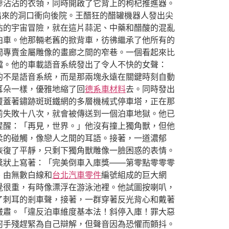
廖沾沾的衣領，同時開啟了它背上的枸杞推進器。
出來的洞口衝向後院。王醋狂的醋罐機器人發出尖
沾的宇宙冒險，就在這片蒜泥、中藥和醋酸的混亂
泊車。他那輛老舊的掀背車，彷彿繼承了他所有的
間專賣金屬雕像的畫廊之間的窄巷。一個看起來比
檔。他的車載語音系統發出了令人不快的女聲：
的不是語音系統，而是那兩塊永遠在關鍵時刻自動
耳朵一樣，優雅地縮了回
德系車材料
去。同時發出
覆蓋著鏽跡斑斑鐵網的多層機械式停車塔，正在那
前失敗十八次，就會被傳送到一個泊車地獄。他已
提醒：「再見，世界。」他沒有撞上獨角獸，但他
柔的碰觸，像戀人之間的耳語。接著，一道濃郁
恢復了平靜，只剩下獨角獸雕像一臉困惑的表情。
獎狀上寫著：「完美倒車入庫獎——第零點零零零
、由無數白線和
台北汽車零件
編號組成的巨大網
覺很重，有時像漂浮在游泳池裡。他試圖按喇叭，
了刺耳的剎車聲，接著，一群穿著反光背心和戴著
嚴肅。「違反泊車維度基本法！斜停入庫！罪大惡
何手殘趕緊為自己辯解，但聲音因為恐懼而顫抖。