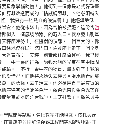
需要星象學輔助儀！」他衝到一個像是老式彈珠臺
星計算器改造而成的「情感調節器」。他必須輸入
才怪！我只有一腔熱血的傻氣啊！」他絕望地低
音樂盒。他從未送出，因為害怕被拒絕。這份害
汽
輪都倒入「情感調節器」的輸入口。機器發出刺耳
升天秤座運勢！」在機器的頂部，一個巨大的、像
馬車猛地停在咖啡館門口。駕駛座上走下一個全身
，大聲宣布：「天秤！別管那什麼負運勢！我已經
量！」牛土豪的行為，讓張水瓶的光束在空中瞬間
銅齒輪。「不行！金牛座的物質力量太強了！我的
虛假愛情裡，而他將永遠失去機會。張水瓶看向那
傻瓜」的標籤，丟了進去。他必須用自己最真實的
瓶座特有的怪誕藍色**。藍色光束與金色光芒在
戀能量為武器的荒唐戰爭，正式打響了。藍色與金
。
工程學院開展試點，強化數字才能培養。依托與茂
，在實踐中晉陞解決復雜工程問題和跨界協同才