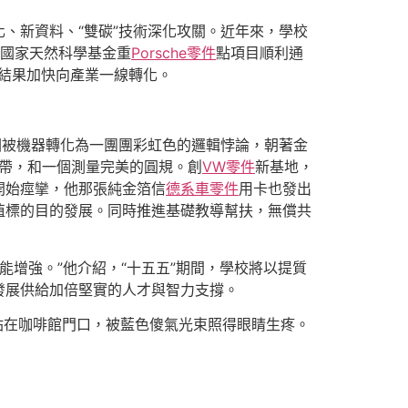
、新資料、“雙碳”技術深化攻關。近年來，學校
項國家天然科學基金重
Porsche零件
點項目順利通
技結果加快向產業一線轉化。
圈被機器轉化為一團團彩虹色的邏輯悖論，朝著金
絲帶，和一個測量完美的圓規。創
VW零件
新基地，
開始痙攣，他那張純金箔信
德系車零件
用卡也發出
值標的目的發展。同時推進基礎教導幫扶，無償共
能增強。”他介紹，“十五五”期間，學校將以提質
發展供給加倍堅實的人才與智力支撐。
站在咖啡館門口，被藍色傻氣光束照得眼睛生疼。