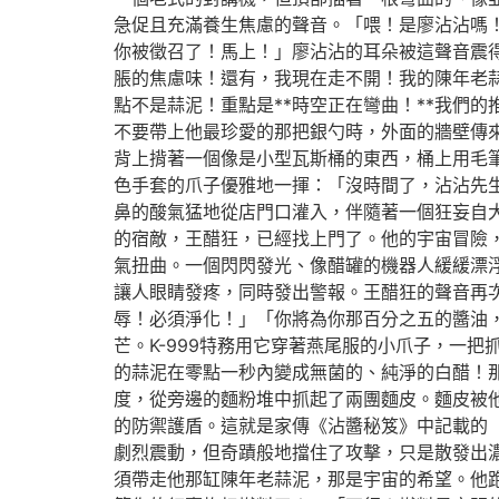
急促且充滿養生焦慮的聲音。「喂！是廖沾沾嗎！
你被徵召了！馬上！」廖沾沾的耳朵被這聲音震
脹的焦慮味！還有，我現在走不開！我的陳年老蒜
點不是蒜泥！重點是**時空正在彎曲！**我們
不要帶上他最珍愛的那把銀勺時，外面的牆壁傳
背上揹著一個像是小型瓦斯桶的東西，桶上用毛筆
色手套的爪子優雅地一揮：「沒時間了，沾沾先
鼻的酸氣猛地從店門口灌入，伴隨著一個狂妄自
的宿敵，王醋狂，已經找上門了。他的宇宙冒險
氣扭曲。一個閃閃發光、像醋罐的機器人緩緩漂
讓人眼睛發疼，同時發出警報。王醋狂的聲音再
辱！必須淨化！」「你將為你那百分之五的醬油
芒。K-999特務用它穿著燕尾服的小爪子，一
的蒜泥在零點一秒內變成無菌的、純淨的白醋！
度，從旁邊的麵粉堆中抓起了兩團麵皮。麵皮被
的防禦護盾。這就是家傳《沾醬秘笈》中記載的
劇烈震動，但奇蹟般地擋住了攻擊，只是散發出濃
須帶走他那缸陳年老蒜泥，那是宇宙的希望。他跑