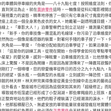
你的車體與停車線的夾角是——八十九點七度！按照維度法則，
，直到哭泣為止。就在
奧迪零件
這時，一輛像是從科幻電影裡開
乎蔑視重力的姿態，精準地停進了一個只有它車身尺寸寬度的停
駕駛座上走出一個全身黑色皮衣的女人，她戴著一副透明護目鏡，
格線上。「車影大人！」泊車警察們立刻立正站好，連測量尺都
冷。「新手，你的車技像一團混亂的毛線球。你污染了泊車維度
突然掏出一個像是遙控器的裝置，對著何手殘的車子按了一下。
，夾角是——零度。「你被分配給我的泊車學徒了。如果泊車是
車：「這是你的訓練工具，從現在開始，你得學會如何在零點零
小星星》的嬰兒車，感到一陣眩暈。泊車維度的生活，比他想象
人床上驚醒，不是因為鬧鐘，而是因為屋頂傳來了一陣震耳欲聾
剛剛打了一個噴嚏，您的戀愛機率從昨日的百分之九十九點九，
性的絕望。張水瓶，一個典型的水瓶座，立刻感到一陣恐慌，這
啡館的林天秤。林天秤完美得像是從黃金分割線中走出來的藝術
，往外看去。整座城市已經因為這個突如其來的「超級修正」而
，導致城市低窪處已經形成了小型潟湖。那些摩羯座的上班族，
座正整齊地站在原地，他們的鞋子裡裝滿了已經潮濕的淚水。「
差，他那股積壓已久、無處安放的單戀能量就會越發瘋狂地實體
秤側臉的粉紅色蘑菇。他必須在
汽車零件
今天結束前，將林天秤