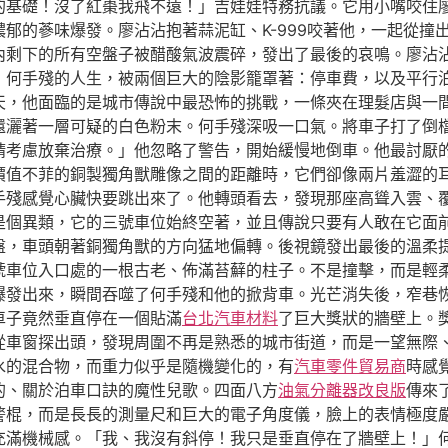
的基礎！沒了紅棗我飛不遠！」吉娃娃特務抗議。它用小嘴咬住
郁的蔘味爆發。廖沾沾抱著蒜泥缸、K-999咬著他，一起從撞
內剩下的所有空盤子被醋酸氣波震碎，發出了最後的哀鳴。廖沾
》何手殘的人生，被兩個巨大的陰影籠罩著：停車費，以及平行
天，他面臨的是城市傳說中最恐怖的挑戰，一條夾在理髮店與一
還灑著一層可疑的白色粉末。何手殘深吸一口氣。將車子打了倒
請考慮放棄治療。」他忽略了警告，開始緩慢地倒車。他最討厭
價值不菲的銅製獨角獸雕像之間的距離時，它們卻像兩片羞澀的
手殘感覺心臟快要跳出來了。他轉頭看去，發現那座高聳入雲、
是個異類，它的三號車位始終空著，並且傳說只要有人敢在它面
盤，車頭朝著銅獨角獸的方向猛地偏轉。後視鏡發出最後的溫柔
號車位入口處的一根古老、佈滿苔蘚的柱子。不是撞擊，而是輕
爆發出來，瞬間吞噬了何手殘和他的掀背車。光芒消失後，窄巷
車子竟然垂直停在一個貼滿
台北汽車材料
了巨大獎狀的牆壁上。
從車窗探出頭，發現周圍不再是熟悉的城市街道，而是一望無際
水的混合物，而重力似乎是隨機變化的，有
汽車零件貿易商
時感
的、關於泊車口訣的魔性兒歌。四面八方
油氣分離器改良版
傳來
警棍，而是長長的測量尺和巨大的電子角度儀，臉上的表情極度
充滿機械感。「我、我沒有斜停！我只是垂直停在了牆壁上！」