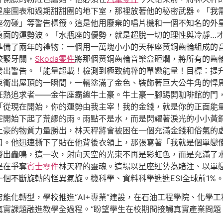
星座圖表和過期甜甜圈的地下室，那裡放著他的秘密武器。「我
座勿碰」等警告標籤。這是他用廢棄的唱片機和一個不知名的外
負面的運勢波。「水瓶座的優勢，就是超脫一切的理性與冷靜…
準備了兩年的禮物：一個用一萬塊小小的天秤座黃銅齒輪組成的
咬緊牙關，
Skoda零件
將那個黃銅齒輪音樂盒砸爛，將所有的齒
發出警告。「能量超載！檢測到極致純粹的單戀能量！目標：提
束衝出屋頂的一瞬間，一輛塗滿了金色、裝飾著巨大公牛角的悍
狂熱追求者——金牛座霸總牛土豪。牛土豪一腳踢開咖啡館的門
「從現在開始，你的運勢由我主宰！我的金錢，就是你的正面能
空開始下起了荒謬的雨。雨點不是水，而是閃耀著淚光的小小黃
土豪的物質力量勝出，林天秤將會被困在一個充滿金錢和俗氣的
口。他迅速撕下了貼在他背後衣領上，那張寫著「我就是個單戀
發出轟鳴，這一次，射向天空的光束不再是彩虹色，而是充滿了水
是在爭奪
賓士零件
林天秤的靈魂。這場以星座運勢為賭注、以單
個不斷旋轉的怪異氣旋。機科學、資料科學進進ESI全球前1%
能化轉型，學校推進“AI+專業”建設，在石油工程學院、化學
真實課題融進教學全過程。“盼望學生在校期間接觸真實產業問題