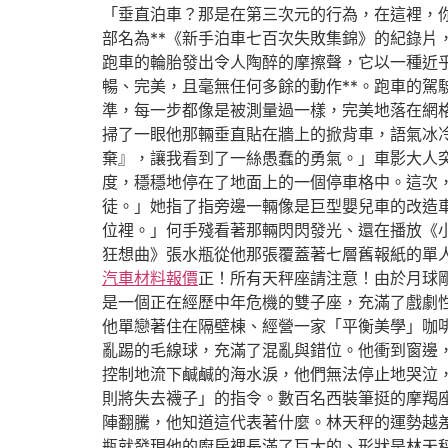
「垂直泊車？那是在第三次元的行為，在這裡，
部名為**《新手泊車七百次失敗集錦》的紀錄片
跑車的輪胎發出令人陶醉的摩擦聲，它以一種近
暢、完美，且毫無任何多餘的動作**。跑車的
準，每一步都像是被測量過一樣，完美地落在網
掃了一眼他那輛垂直貼在牆上的掀背車，語氣冰
棄』，讓我看到了一絲愚蠢的勇氣。」車影大人
度，穩穩地停在了地面上的一個停車格中。這次
徒。」她指了指旁邊一輛像是巨型嬰兒車的改造
位裡。」何手殘看著那輛閃閃發光、還在播放《
狂想曲》張水瓶從他那張覆蓋著七層舊報紙的單
汽車材料報價
正！所有天秤座請注意！由於月球
是一個正在經歷中年危機的雙子座，充滿了戲劇
他單戀著住在隔壁棟、經營一家「平衡美學」咖
亂踢的毛線球，充滿了混亂與錯位。他衝到窗邊
控制地流下鹹鹹的海水淚，他們無法停止地哭泣
則將失去襪子」的指令。數百名西裝筆挺的摩羯
陣翻騰，他知道這代表著什麼。林天秤的運勢越
瓶就發現他的廚房裡長滿了巨大的、形狀是林天