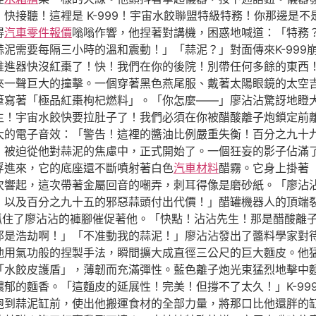
快接聽！這裡是 K-999！宇宙水餃聯盟特級特務！你那邊是
得
汽車零件報價
嗡嗡作響，他捏著對講機，困惑地喊道：「特務
泥需要每隔三小時的溫和震動！」「蒜泥？」對面傳來K-999
的推進器快沒紅棗了！快！我們在你的後院！別帶任何多餘的東西
來一聲巨大的撞擊。一個穿著黑色燕尾服、戴著太陽眼鏡的太空
寫著「極品紅棗枸杞燃料」。「你怎麼——」廖沾沾驚訝地瞪大了
生！宇宙水餃快要拉肚子了！我們必須在你被醋酸離子炮鎖定前
大的電子音效：「警告！這裡的醬油比例嚴重失衡！百分之九十
，被迫從他對蒜泥的焦慮中，正式開始了。一個狂妄的影子佔滿
浮進來，它的底座還不斷噴射著白色
汽車材料
醋霧。它身上掛著
次響起，這次帶著金屬回音的嘲弄，刺耳得像是磨砂紙。「廖沾
，以及百分之九十五的邪惡蒜頭付出代價！」醋罐機器人的頂端
把抓住了廖沾沾的褲腳催促著他。「快點！沾沾先生！那是醋酸離
那是浩劫啊！」「不准動我的蒜泥！」廖沾沾發出了醬料學家對
他用氣功般的捏製手法，瞬間擴大成直徑三公尺的巨大麵皮。他
「水餃皮護盾」，薄韌而充滿彈性。藍色離子炮光束猛烈地擊中
郁的麵香。「這麵皮的延展性！完美！但撐不了太久！」K-99
到蒜泥缸前，使出他搬運食材的全部力量，將那口比他還胖的缸抱