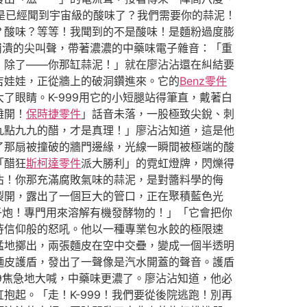
不是已經聞到宇宙級的酸味了？我們需要你的蒜泥！
？酸味？等等！我聞到的不是酸味！是麵粉過度膨
崩潰的尖叫聲，帶著濃濃的中藥味電子雜音：「重
！除了——你那缸蒜泥！」就在廖沾沾還在糾結要
吉娃娃，正從牆上的破洞鑽進來。它的
Benz零件
眼睛。K-999用它的小短腿站得筆直，戴著白
離開！
保時捷零件
」話音未落，一股極致尖銳、刺
九點九九的醋，才是真理！」廖沾沾知道，這是他
了那扇被撞破的牆門邊緣，光線一瞬間被極端的酸
「醋狂
斯柯達零件
派大勝利」的霓虹燈牌，閃爍得
沾！你那充滿腐敗氣味的蒜泥，是對醬料學的侮
裂開，露出了一個巨大的管口，正在聚積藍色光
子炮！專門用來溶解有機發酵物的！」「它會把你
待信仰般的怒吼。他以一種專業包水餃的極限速
猛地擲出，兩張麵皮在空中交疊，變成一個半透明
麵皮護盾，發出了一聲像是汽水開蓋的聲音。護盾
9焦急地大喊，中藥味更濃了。廖沾沾知道，他必
起。「走！K-999！我們要從後院逃跑！別再