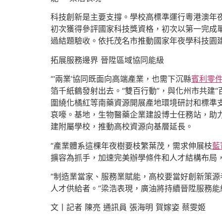
科技創新是主要支撐。學校高標準運行粵港澳年
初次獲得參評國家科技獎資格，初次以第一完成
過結題驗收。依托茂名市推動國家年夜學科技園建
拓展服務邊界 晉陞區域協同能級
“‘兩業’協同既面向高端產業，也需下沉縣
賓利零
箔千紙鶴發射出去。“雙百行動”，與化州市共建
圍繞化橘紅等南藥資源開展產地環境研討和標準
哀嚎。基地，生物醫藥企業建設博士任務站，助
建附屬學校，推動高校資源向基層延長。
“產業體系這棵年夜樹要枝繁葉茂，需求伸展枝
藍
擴容為抓手，加速完美辦學條件和人才結構布局
“制造業當家、服務業賦能，高校要當好創新策
人才供給者。”梁浩表現，廣油將持續晉陞服務
文丨記者 陳亮 通訊員 張海明 賀嫁姿 蔡雯姬