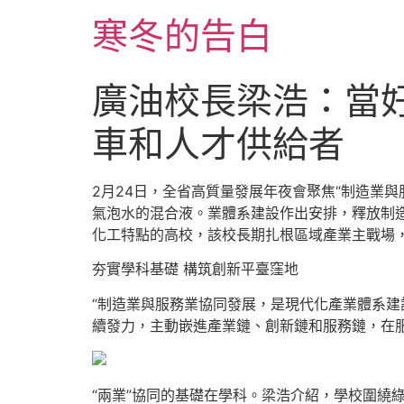
跳
寒冬的告白
至
主
要
廣油校長梁浩：當好
內
容
車和人才供給者
2月24日，全省高質量發展年夜會聚焦“制造業
氣泡水的混合液。業體系建設作出安排，釋放制
化工特點的高校，該校長期扎根區域產業主戰場
夯實學科基礎 構筑創新平臺窪地
“制造業與服務業協同發展，是現代化產業體系建
續發力，主動嵌進產業鏈、創新鏈和服務鏈，在
“兩業”協同的基礎在學科。梁浩介紹，學校圍繞