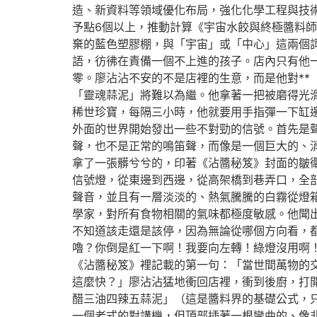
造、新資料等領域優化布局，強化化學工程與技
予點6個以上，推動計算《宇宙水餃與終極醬料
棄的藍色塑膠棚，與「宇宙」或「中心」這兩個
語，彷彿在責備一個不上進的孩子。店內只有他
零。廖沾沾不安的不是店裡的生意，而是他對**
「靈魂蒜泥」將難以為繼。他拿著一把被磨得光
稀世珍寶，每隔三小時，他就要用手指彈一下缸邊
外面的世界開始發出一些不對勁的信號。首先是
聲，也不是正常的鳴笛聲，而像是一個巨大的、
拿了一張髒兮兮的，印著《沾醬秘笈》封面的皺
信號燈，從東邊到西邊，從高架橋到巷弄口，全
聲音，並且有一層淡淡的、熱氣騰騰的白霧從燈
學家，對所有食物相關的氣味都極度敏感。他聞
不知道該走還是該停，因為無論從哪個方向看，
嚕？你倒是紅一下啊！我要向左轉！綠燈沒用啊
《沾醬秘笈》裡記載的第一句：「當世間萬物的
這麼快？」廖沾沾猛地衝回店裡，衝到後廚，打
醋三油四辣五蒜泥」（這是醬料界的基礎公式，
一個老式的對講機，但頂部插著一根彎曲的、像