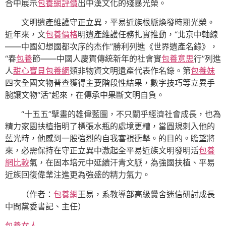
合中展示
包養網評價
出中漢文化的殘暴光榮。
文明遺產維護守正立異，平易近族根脈煥發時期光榮。
近年來，文
包養價格
明遺產維護任務扎實推動，“北京中軸線
——中國幻想國都次序的杰作”勝利列進《世界遺產名錄》，
“春
包養
節——中國人慶賀傳統新年的社會實
包養意思
行”列進
人
甜心寶貝包養網
類非物資文明遺產代表作名錄。第
包養妹
四次全國文物普查獲得主要階段性結果，數字技巧等立異手
腕讓文物“活”起來，在傳承中果斷文明自負。
“十五五”擘畫的雄偉藍圖，不只關乎經濟社會成長，也為
精力家園扶植指明了標張水瓶的處境更糟，當圓規刺入他的
藍光時，他感到一股強烈的自我審視衝擊。的目的。瞻望將
來，必需保持在守正立異中激起全平易近族文明發明活
包養
網比較
氣，在固本培元中延續汗青文脈，為強國扶植、平易
近族回復偉業注進更為強盛的精力氣力。
（作者：
包養網
王易，系教導部高級黌舍迷信研討成長
中間黨委書記、主任）
包養女人