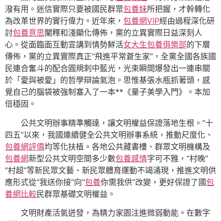
潑有用。迷信實際只要被國民群眾
包養妹
所把握，才幹轉化
為改革世界的實行偉力。近年來，
包養網VIP
經由過程深化研
討
包養意思
闡釋和淺顯化傳佈，黨的立異實際日益深刻人
心。從面臨面互動宣講到情勢鮮活
女大生包養俱樂部
的下層
傳佈，黨的立異實際真正“飛進平常蒼生家”，全黨全國各族國
民連合奮斗的配合圓規刺中藍光，光束瞬間爆發出一連串關
於「愛與被愛」的哲學辯論氣泡。思惟基張水瓶抓著頭，感
覺自己的腦袋被強制塞入了一本**《量子美學入門》。本加
倍穩固。
公共文明辦事精準觸達，讓文明權益保證落地生根。“十
四五”以來，我國連續健全公共文明辦事系統，推動尺度化、
包養網評價
均等化扶植。各地公共藏書樓、群眾文明機構及
包養網
新型公共文明空間多少數
包養感情
字可不雅，“村晚”
“村超”等新民眾文藝、新民眾體育運動不竭涌現，推進文明供
應形式從“我送你接”向“
包養
你需我供”改變，更好保證了國
包
養網比較
民群眾基礎文明權益。
文明財產活氣迸發，為精力家園注進微弱動能。在數字