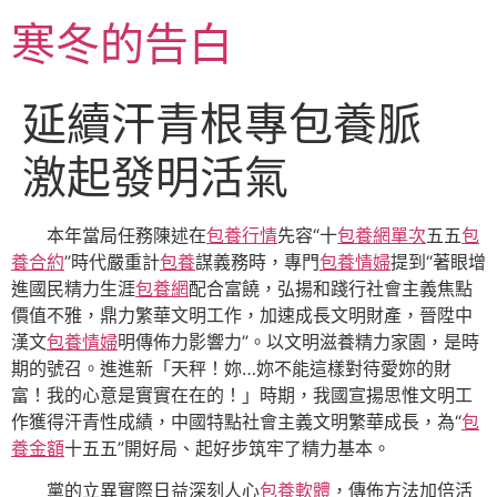
跳
寒冬的告白
至
主
要
延續汗青根專包養脈
內
容
激起發明活氣
本年當局任務陳述在
包養行情
先容“十
包養網單次
五五
包
養合約
”時代嚴重計
包養
謀義務時，專門
包養情婦
提到“著眼增
進國民精力生涯
包養網
配合富饒，弘揚和踐行社會主義焦點
價值不雅，鼎力繁華文明工作，加速成長文明財產，晉陞中
漢文
包養情婦
明傳佈力影響力”。以文明滋養精力家園，是時
期的號召。進進新「天秤！妳…妳不能這樣對待愛妳的財
富！我的心意是實實在在的！」時期，我國宣揚思惟文明工
作獲得汗青性成績，中國特點社會主義文明繁華成長，為“
包
養金額
十五五”開好局、起好步筑牢了精力基本。
黨的立異實際日益深刻人心
包養軟體
，傳佈方法加倍活