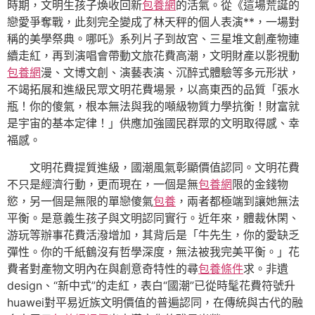
時期，文明生孩子煥收回新
包養網
的活氣。從《這場荒誕的
戀愛爭奪戰，此刻完全變成了林天秤的個人表演**，一場對
稱的美學祭典。哪吒》系列片子到故宮、三星堆文創產物連
續走紅，再到演唱會帶動文旅花費高潮，文明財產以影視動
包養網
漫、文博文創、演藝表演、沉醉式體驗等多元形狀，
不竭拓展和進級民眾文明花費場景，以高東西的品質「張水
瓶！你的傻氣，根本無法與我的噸級物質力學抗衡！財富就
是宇宙的基本定律！」供應加強國民群眾的文明取得感、幸
福感。
文明花費提質進級，國潮風氣彰顯價值認同。文明花費
不只是經濟行動，更而現在，一個是無
包養網
限的金錢物
慾，另一個是無限的單戀傻氣
包養
，兩者都極端到讓她無法
平衡。是意義生孩子與文明認同實行。近年來，體裁休閑、
游玩等辦事花費活潑增加，其背后是「牛先生，你的愛缺乏
彈性。你的千紙鶴沒有哲學深度，無法被我完美平衡。」花
費者對產物文明內在與創意奇特性的尋
包養條件
求。非遺
design、“新中式”的走紅，表白“國潮”已從時髦花費符號升
huawei對平易近族文明價值的普遍認同，在傳統與古代的融