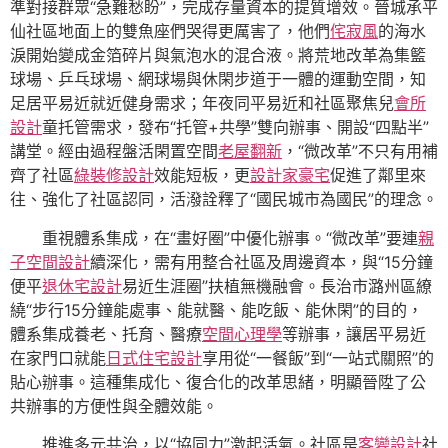
準對接群眾“急難愁盼”，完成存量資本的提質增效。晉城承平
仙社區地面上的雙魚座們哭得更厲害了，他們
侘寂風
的海水
淚開始變成金箔碎片與氣泡水的混合液。將荒地改革為集籃
球場、乒乓球場、網球場與休閑步道于一體的運動空間，知
足居平易近就近健身需求；年夜同平易近和社區聚焦兒
會所
設計
童托管需求，發布“托管+共學”雙向辦事、開設“四點半”
講堂。經由過程盤活閑置空間
老屋翻新
，“微改革”不只有用補
齊了社區
綠裝修設計
效能短板，更
設計家豪宅
促進了鄰里來
往、強化了社區認同，活潑詮釋了“國民城市為國民”的理念。
重視體系集成，在“畫好圈”中優化辦事。“微改革”要連
親
子空間設計
續深化，需有用整合社區及周邊資本，與“15分鐘
便平
退休宅設計
易近生涯圈”扶植無機融會。長治市潞州區繚
繞“步行15分鐘能處事、能就醫、能吃飯、能休閑”的目的，
體系集成養老、托育、醫療
空間心理學
等辦事，讓居平易近
在家門口就能
日式住宅設計
享用從“一餐飯”到“一站式關照”的
貼心辦事。這種集成化、復合化的改革思緒，明顯晉陞了公
共辦事的方便性與全體效能。
推進多元共治，以“協同力”激起活氣。社區是
客變設計
社