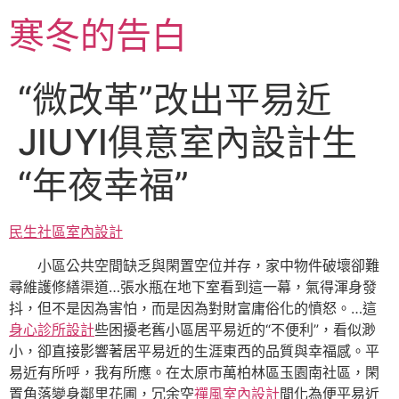
跳
寒冬的告白
至
主
要
“微改革”改出平易近
內
容
JIUYI俱意室內設計生
“年夜幸福”
民生社區室內設計
小區公共空間缺乏與閑置空位并存，家中物件破壞卻難
尋維護修繕渠道…張水瓶在地下室看到這一幕，氣得渾身發
抖，但不是因為害怕，而是因為對財富庸俗化的憤怒。…這
身心診所設計
些困擾老舊小區居平易近的“不便利”，看似渺
小，卻直接影響著居平易近的生涯東西的品質與幸福感。平
易近有所呼，我有所應。在太原市萬柏林區玉園南社區，閑
置角落變身鄰里花圃，冗余空
禪風室內設計
間化為便平易近