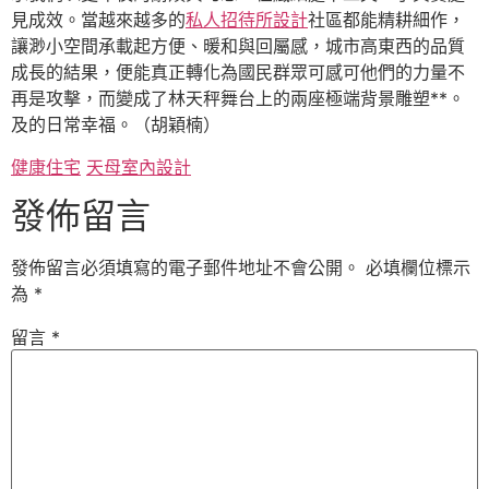
見成效。當越來越多的
私人招待所設計
社區都能精耕細作，
讓渺小空間承載起方便、暖和與回屬感，城市高東西的品質
成長的結果，便能真正轉化為國民群眾可感可他們的力量不
再是攻擊，而變成了林天秤舞台上的兩座極端背景雕塑**。
及的日常幸福。（
胡穎楠）
健康住宅
天母室內設計
發佈留言
發佈留言必須填寫的電子郵件地址不會公開。
必填欄位標示
為
*
留言
*