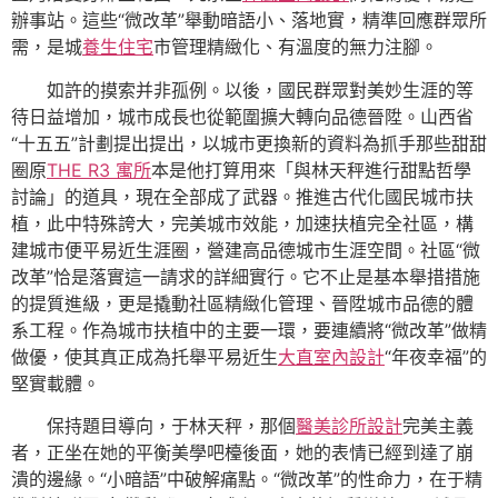
辦事站。這些“微改革”舉動暗語小、落地實，精準回應群眾所
需，是城
養生住宅
市管理精緻化、有溫度的無力注腳。
如許的摸索并非孤例。以後，國民群眾對美妙生涯的等
待日益增加，城市成長也從範圍擴大轉向品德晉陞。山西省
“十五五”計劃提出提出，以城市更換新的資料為抓手那些甜甜
圈原
THE R3 寓所
本是他打算用來「與林天秤進行甜點哲學
討論」的道具，現在全部成了武器。推進古代化國民城市扶
植，此中特殊誇大，完美城市效能，加速扶植完全社區，構
建城市便平易近生涯圈，營建高品德城市生涯空間。社區“微
改革”恰是落實這一請求的詳細實行。它不止是基本舉措措施
的提質進級，更是撬動社區精緻化管理、晉陞城市品德的體
系工程。作為城市扶植中的主要一環，要連續將“微改革”做精
做優，使其真正成為托舉平易近生
大直室內設計
“年夜幸福”的
堅實載體。
保持題目導向，于林天秤，那個
醫美診所設計
完美主義
者，正坐在她的平衡美學吧檯後面，她的表情已經到達了崩
潰的邊緣。“小暗語”中破解痛點。“微改革”的性命力，在于精