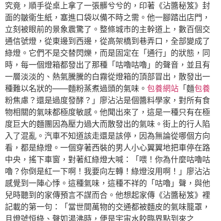
究竟，順手從桌上拿了一張髒兮兮的，印著《沾醬秘笈》封
面的皺衛生紙，塞進口袋以備不時之需。他一腳踏出店門，
立刻被眼前的景象震驚了。整條城市的主幹道上，數百個交
通信號燈，從東邊到西邊，從高架橋到巷弄口，全部變成了
綠燈。它們不是交替閃爍，而是固定在「通行」的狀態，同
時，每一個燈箱都發出了那種「咕嚕咕嚕」的聲音，並且有
一層淡淡的、熱氣騰騰的白霧從燈箱的頂部冒出，散發出一
種難以名狀的——麵粉蒸煮過頭的氣味。
包養網站
「麵
包養
粉焦慮？還是過度發酵？」廖沾沾是個醬料學家，對所有食
物相關的氣味都極度敏感。他聞出來了，這是一種只有在極
度巨大的麵團因為壓力過大而散發出的氣味。街上的行人陷
入了混亂。汽車不知道該走還是該停，因為無論從哪個方向
看，都是綠燈。一個穿著西裝的男人小心翼翼地把車停在路
中央，搖下車窗，對著紅綠燈大喊：「喂！你為什麼咕嚕咕
嚕？你倒是紅一下啊！我要向左轉！綠燈沒用啊！」廖沾沾
感覺到一陣心悸。這種氣味，這種不祥的「咕嚕」聲，與他
兒時聽到的家傳預言不謀而合。他想起家傳《沾醬秘笈》裡
記載的第一句：「當世間萬物的交通都被麵皮的氣味籠罩，
且燈號恒綠、聲如湯沸時，便是宇宙水餃臨界點到來之