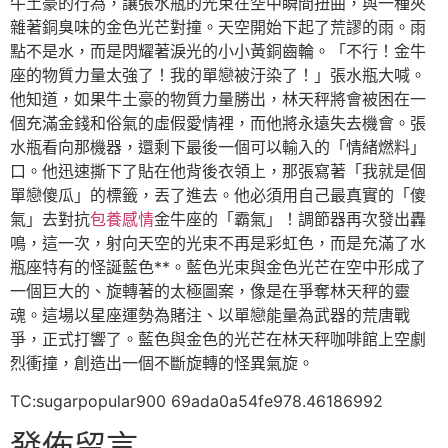
牛土豪的行為，讓張水瓶的光束在空中瞬間扭曲，與一種夾
雜著銅臭味的金色光芒對撞。天空開始下起了荒謬的雨。雨
點不是水，而是閃耀著淚光的小小黃銅齒輪。「不行！金牛
座的物質力量太強了！我的單戀被汙染了！」張水瓶大喊。
他知道，如果牛土豪的物質力量勝出，林天秤將會被困在一
個充滿金錢和俗氣的虛假愛情裡，而他將永遠失去機會。張
水瓶看向那機器，還剩下最後一個可以輸入的「情緒燃料」
口。他迅速撕下了貼在他背後衣領上，那張寫著「我就是個
單戀傻瓜」的標籤，丟了進去。他必須用自己最真實的「傻
氣」去對抗
包養感情
金牛座的「霸氣」！調節器再次發出轟
鳴，這一次，射向天空的光束不再是彩虹色，而是充滿了水
瓶座特有的怪誕藍色**。藍色光束與金色光芒在空中形成了
一個巨大的、旋轉著的太極圖案，像是在爭奪林天秤的靈
魂。這場以星座運勢為賭注、以單戀能量為武器的荒唐戰
爭，正式打響了。藍色與金色的光芒在林天秤咖啡館上空劇
烈衝撞，創造出一個不斷旋轉的怪異氣旋。
TC:sugarpopular900 69ada0a54fe978.46186992
發佈留言