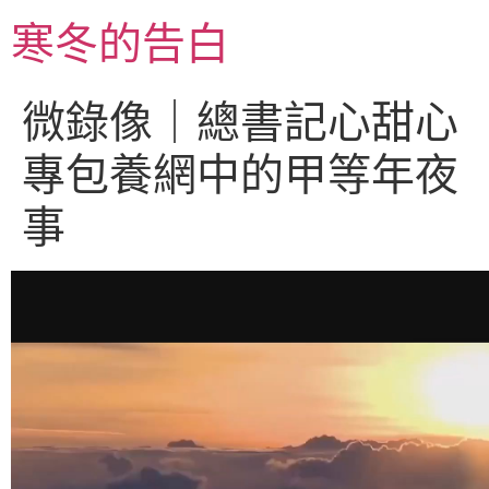
跳
寒冬的告白
至
主
要
微錄像｜總書記心甜心
內
容
專包養網中的甲等年夜
事