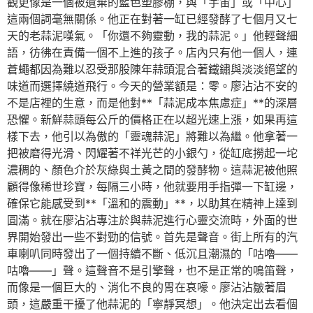
觀更像是一個被遺棄的藍色塑膠棚，與「宇宙」或「中心」
這兩個詞毫無關係。他正在對著一缸已經發酵了七個月又七
天的老蒜泥嘆氣。「你還不夠靈動，我的蒜泥。」他輕聲細
語，彷彿在責備一個不上進的孩子。店內只有他一個人，連
蒼蠅都因為難以忍受那股陳年蒜頭混合著鐵鏽與淡淡絕望的
味道而選擇繞道飛行。今天的營業額是：零。廖沾沾不安的
不是店裡的生意，而是他對**「蒜泥成本焦慮症」**的深層
恐懼。新鮮蒜頭每公斤的價格正在以超光速上漲，如果再這
樣下去，他引以為傲的「靈魂蒜泥」將難以為繼。他拿著一
把被磨得光滑、閃耀著不祥光芒的小銀勺，從缸底撈起一坨
濃稠的、顏色介於灰綠與土黃之間的發酵物。這蒜泥被他照
顧得像稀世珍寶，每隔三小時，他就要用手指彈一下缸邊，
確保它能感受到**「溫和的震動」**，以助其在精神上達到
圓滿。就在廖沾沾專注於與蒜泥進行心靈交流時，外面的世
界開始發出一些不對勁的信號。首先是聲音。街上所有的汽
車喇叭同時發出了一個持續不斷、低沉且潮濕的「咕嚕——
咕嚕——」聲。這聲音不是引擎聲，也不是正常的鳴笛聲，
而像是一個巨大的、消化不良的胃在哀嚎。廖沾沾皺著眉
頭，這嚴重干擾了他蒜泥的「寧靜冥想」。他決定出去看個