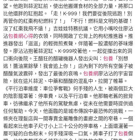
望。他跑到蒜泥缸前，使出他搬運食材的全部力量，將那口
比他還胖的缸抱起。「走！K-999！我們要從後院逃跑！別
再管你的紅棗枸杞燃料了！」「不行！燃料是文明的基礎！
沒了紅棗我飛不遠！」吉娃娃特務抗議。它用小嘴咬住廖沾
沾
包養網心得
的衣領，同時開啟了它背上的枸杞推進器。推
進器發出「滋滋」的輕微煎煮聲，伴隨著一股濃郁的蔘味爆
發。廖沾沾抱著蒜泥缸、K-999咬著他，一起從撞出來的洞
口衝向後院。王醋狂的醋罐機器人發出尖叫：
包養
「別想
逃！醬油黨餘孽！我會追上你！」店內剩下的所有空盤子被
醋酸氣波震碎，發出了最後的哀鳴。
包養網
廖沾沾的宇宙冒
險，就在這片蒜泥、中藥和醋酸的混亂中，拉開了帷幕。
《平行泊車維度：車位爭奪戰》何手殘的人生，被兩個巨大
的陰影籠罩著：停車費，以及平行泊車。他那輛老舊的掀背
車，彷彿繼承了他所有的駕駛焦慮，從未在他需要時提供過
任何幫助。今天，他面臨的是城市傳說中最恐怖的挑戰，一
條夾在理髮店與一間專賣金屬雕像的畫廊之間的窄巷。一個
看起來比他車子尺寸小上三十公分的停車格，上面還灑著一
層可疑的白色粉末。何手殘深吸一口氣。將車子打了
包養
倒