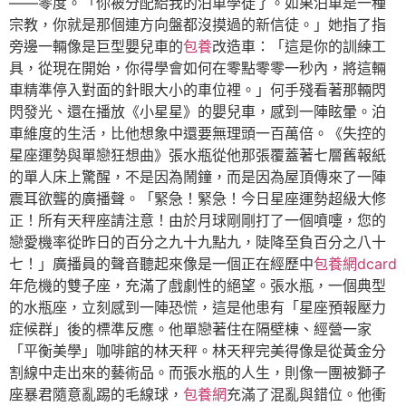
——零度。「你被分配給我的泊車學徒了。如果泊車是一種
宗教，你就是那個連方向盤都沒摸過的新信徒。」她指了指
旁邊一輛像是巨型嬰兒車的
包養
改造車：「這是你的訓練工
具，從現在開始，你得學會如何在零點零零一秒內，將這輛
車精準停入對面的針眼大小的車位裡。」何手殘看著那輛閃
閃發光、還在播放《小星星》的嬰兒車，感到一陣眩暈。泊
車維度的生活，比他想象中還要無理頭一百萬倍。《失控的
星座運勢與單戀狂想曲》張水瓶從他那張覆蓋著七層舊報紙
的單人床上驚醒，不是因為鬧鐘，而是因為屋頂傳來了一陣
震耳欲聾的廣播聲。「緊急！緊急！今日星座運勢超級大修
正！所有天秤座請注意！由於月球剛剛打了一個噴嚏，您的
戀愛機率從昨日的百分之九十九點九，陡降至負百分之八十
七！」廣播員的聲音聽起來像是一個正在經歷中
包養網dcard
年危機的雙子座，充滿了戲劇性的絕望。張水瓶，一個典型
的水瓶座，立刻感到一陣恐慌，這是他患有「星座預報壓力
症候群」後的標準反應。他單戀著住在隔壁棟、經營一家
「平衡美學」咖啡館的林天秤。林天秤完美得像是從黃金分
割線中走出來的藝術品。而張水瓶的人生，則像一團被獅子
座暴君隨意亂踢的毛線球，
包養網
充滿了混亂與錯位。他衝