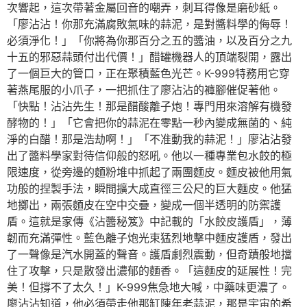
次響起，這次帶著金屬回音的嘲弄，刺耳得像是磨砂紙。
「廖沾沾！你那充滿腐敗氣味的蒜泥，是對醬料學的侮辱！
必須淨化！」「你將為你那百分之五的醬油，以及百分之九
十五的邪惡蒜頭付出代價！」醋罐機器人的頂端裂開，露出
了一個巨大的管口，正在聚積藍色光芒。K-999特務用它穿
著燕尾服的小爪子，一把抓住了廖沾沾的褲腳催促著他。
「快點！沾沾先生！那是醋酸離子炮！專門用來溶解有機發
酵物的！」「它會把你的蒜泥在零點一秒內變成無菌的、純
淨的白醋！那是浩劫啊！」「不准動我的蒜泥！」廖沾沾發
出了醬料學家對待信仰般的怒吼。他以一種專業包水餃的極
限速度，從旁邊的麵粉堆中抓起了兩團麵皮。麵皮被他用氣
功般的捏製手法，瞬間擴大成直徑三公尺的巨大麵皮。他猛
地擲出，兩張麵皮在空中交疊，變成一個半透明的防禦護
盾。這就是家傳《沾醬秘笈》中記載的「水餃皮護盾」，薄
韌而充滿彈性。藍色離子炮光束猛烈地擊中麵皮護盾，發出
了一聲像是汽水開蓋的聲音。護盾劇烈震動，但奇蹟般地擋
住了攻擊，只是散發出濃郁的麵香。「這麵皮的延展性！完
美！但撐不了太久！」K-999焦急地大喊，中藥味更濃了。
廖沾沾知道，他必須帶走他那缸陳年老蒜泥，那是宇宙的希