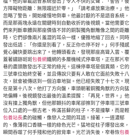
檔。他的車載語音系統發出了令人不快的女聲：「警告，後
方障礙物距離：無限趨近於零。」「請考慮放棄治療。」他
忽略了警告，開始緩慢地倒車。他最討厭的不是語音系統，
而是那兩塊永遠在關鍵時刻自動收折的後視鏡。當他需要它
們來判斷車體與那座價值不菲的銅製獨角獸雕像之間的距離
時，它們卻像兩片羞澀的耳朵一樣，優雅地縮了回去。同時
發出低語：「你還是別看了，反正你也停不好。」何手殘感
覺心臟快要跳出來了。他轉頭看去，發現那座高聳入雲、覆
蓋著鏽跡斑斑
包養網
鐵網的多層機械式停車塔，正在那片窄
巷的盡頭散發出不正常的綠光。這棟停車塔是個異類，它的
三號車位始終空著，並且傳說只要有人敢在它面前失敗十八
次，就會被傳送到一個泊車地獄。他已經失敗了十七次。現
在是第十八次。他打了方向盤，車頭朝著銅獨角獸的方向猛
地偏轉。後視鏡發出最後的溫柔提醒：「再見，世界。」他
沒有撞上獨角獸，但他那顫抖的車尾卻擦到了停車塔三號車
位入口處的一根古老、佈滿苔蘚的柱子。不是撞擊，而是輕
包養站長
柔的碰觸，像戀人之間的耳語。接著，一道濃郁
的、像薄荷口香糖一樣的綠色光芒。猛地從柱子爆發出來，
瞬間吞噬了何手殘和他的掀背車。光芒消失後，窄巷恢
包養