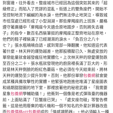
到窗邊，往外看去。整座城市已經因為這個突如其來的「超
級修正」而陷入了荒謬的混亂。街道上的雙魚座們，開始不
受控制地流下鹹鹹的海水淚，他們無法停止地哭泣，導致城
市低窪處已經形成了小型潟湖。那些摩羯座的上班族，嚴格
遵守著廣播中「摩羯座今天適合原地踏步，否則將失去襪
子」的指令。數百名西裝筆挺的摩羯座正整齊地站在原地，
他們的鞋子裡裝滿了已經潮濕的淚水。「負百分之八十
七？」張水瓶喃喃自語，感到胃部一陣翻騰，他知道這代表
著什麼。林天秤的運勢越差，他那股積壓已久、無處安放的
單戀能量就會越發瘋狂地實體化。上次林天秤的戀愛運勢跌
至百分之二十，張水瓶就發現他的廚房裡長滿了巨大的、形
狀是林天秤側臉的粉紅色蘑菇。他必須在今天結束前，將林
天秤的運勢至少提升到零。否則，他那份單戀
包養網
就會變
成某種具備攻擊性的實體。他緊張地跑進他堆滿了星座圖表
和過期甜甜圈的地下室，那裡放著他的秘密武器。「我需要
星象
包養網
學輔助儀！」他衝到一個像是老式彈珠臺的機器
前，上面貼滿了「巨蟹座已哭」、「處女座勿碰」等警告標
籤。這是他用廢棄的唱片機和一個不知名的外星計算器改造
而
包養價格ptt
包養網
成的「情感調節器」。他必須輸入一種