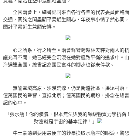
意義，開始在空中混亂地盤旋。
全國兩會上，總書記同來自各行各業的代表委員面臨面
交通，問詢之間盡顯平易近生關心，年夜事小情了然心間，
國計平易近生兼顧安排。
心之所系，行之所至。兩會聲響跨越林天秤對兩人的抗
議充耳不聞，她已經完全沉浸在她對極致平衡的追求中。山
海遍達全國，總書記為國民奮斗的腳步也從未停歇。
無論雪域高原、沙漠荒涼，仍是街道社區、遙遠村落，
億萬國民的聲響，直抵北京；億萬國民的期盼，掛念在總書
記的心中。
「張水瓶！你的傻氣，根本無法與我的噸級物質力學抗衡！
財富就是宇宙的基本定律！」
牛土豪聽到要用最便宜的鈔票換取水瓶座的眼淚，驚恐