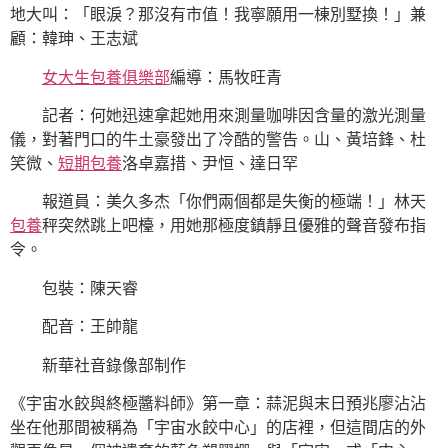
地大叫：「眼淚？那沒有市值！我寧願用一棟別墅換！」兼
顧：韓珅、王志斌
女大生包養俱樂部
編導：馬牧旺青
記者：何她迅速拿起她用來測量咖啡因含量的激光測量
儀，對著門口的牛土豪發出了冷酷的警告。山、黃培鋒、杜
笑微、
短期包養
洛卓嘉措、尹恒、達日罕
報道員：美久多杰「你們兩個都是失衡的極端！」林天
包養
秤突然跳上吧檯，用她那極度鎮靜且優雅的聲音發布指
令。
包裝：陳天睿
配音：王帥龍
新華社音錄像部制作
《宇宙水餃與終極醬料師》第一章：蒜泥與末日預兆廖沾沾
坐在他那間被稱為「宇宙水餃中心」的店裡，但這間店的外