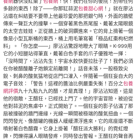
養網
器快沒紅棗了
包養網
！快！我們在你的後院！別帶任何
多餘的東西！除了——你那缸蒜泥
包養甜心網
！」就在廖沾
沾還在糾結要不要帶上他最珍愛的那把銀勺時，外面的牆壁
傳來一聲巨大的撞擊。一個穿著黑色燕尾服、戴著太陽眼鏡
的太空吉娃娃，正從牆上的破洞鑽進來。它的背上揹著一個
像是小型瓦斯桶的東西，桶上用毛筆寫著「極品紅棗枸杞燃
料」。「你怎麼——」廖沾沾驚訝地瞪大了眼睛。K-999用
它的小短腿站得筆直，戴著白色手套的爪子優雅地一揮：
「沒時間了，沾沾先生！宇宙水餃快要拉肚子了！我們必須
在你被醋酸離子炮鎖定前離開！」話音未落，一股極致尖
銳、刺鼻的酸氣猛地從店門口灌入，伴隨著一個狂妄自大的
電子音效：「警告！這裡的醬油比例嚴重失衡！百分之
包養
網評價
九十九點九九的醋，才是真理！」廖沾沾知道，這是
他的宿敵，王醋狂，已經找上門了。他的宇宙冒險，被迫從
他對蒜泥的焦慮中，正式開始了。一個狂妄的影子佔滿了那
扇被撞破的牆門邊緣，光線一瞬間被極端的酸氣扭曲。一個
閃閃發光、像醋罐的機器人緩緩漂浮進來，它的底座還不斷
噴射著白色醋霧。它身上掛著「醋狂派大勝利」的霓虹燈
牌，閃爍得讓人眼睛發疼，同時發出警報。王醋狂的聲音再