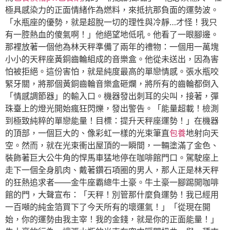
極具感染力的正面情緒作為燃料，來抵抗那負面的運勢波。
「水瓶座的優勢，就是超脫一切的理性與冷靜…才怪！我只
有一腔熱血的傻氣啊！」他絕望地低吼。他看了一眼腳邊。
那裡放著一個他為林天秤準備了兩年的禮物：一個用一萬塊
小小的天秤座黃銅齒輪組成的音樂盒。他從未送出，因為害
怕被拒絕。這份害怕，就是純度最高的單戀情感。張水瓶咬
緊牙關，將那個黃銅齒輪音樂盒砸爛，將所有的齒輪都倒入
「情感調節器」的輸入口。機器發出刺耳的尖叫，接著，彈
珠臺上的燈光開始瘋狂閃爍，發出警告。「能量超載！檢測
到極致純粹的單戀能量！目標：提升天秤座運勢！」在機器
的頂部，一個巨大的、像彩虹一樣的光束筆直
包養
地射向天
空。然而，就在光束衝出屋頂的一瞬間，一輛塗滿了金色、
裝飾著巨大公牛角的悍馬車猛地停在咖啡館門口。駕駛座上
走下一個全身肌肉、戴著鑽石項圈的男人，那人正是林天秤
的狂熱追求者——金牛座霸總牛土豪。牛土豪一腳踢開咖啡
館的門，大聲宣布：「天秤！別管那什麼負運勢！我已經用
一百噸的純金箔買下了今天所有的壞運氣！」「從現在開
始，你的運勢由我主宰！我的金錢，就是你的正面能量！」