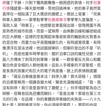
網
復了平靜，只剩下獨角獸雕像一臉困惑的表情。何手
包養
行情
殘感覺一陣天旋地轉，等他回過神來，他的車子竟然垂
直停在一個貼滿了巨大獎狀的牆壁上。獎狀上寫著：「完美
倒車入庫獎——第零點零零
包養網單次
零零零九度偏差。」
落款人是「倒車王」。他趕緊從車窗探出頭，發現周圍不再
是熟悉的城市街道，而是一望無際、由無數白線和編號組成
的巨大網格。這裡的空氣聞起來像是新買的輪胎和劣質香水
的混合物，而重力似乎是隨機變化的，有時感覺很重，有時
像漂浮在游泳池裡。他試圖按喇叭，但喇叭發出的不是「叭
叭」，而是他童年時學會的、關於泊車口訣的魔性兒歌。四
面八方傳來了刺耳的剎車聲，接著，一群穿著反光背心和戴
著白色安全帽的人朝他衝來。這些人手裡拿的不是警棍，而
是長長的測量尺和巨大的電子角度儀，臉上的表情極度嚴
肅。「違反泊車維度基本法！斜停入庫！罪大惡極！」領頭
的泊車警察用一個擴音器大喊，聲音充滿機械感。「我、我
沒有斜停！我只是垂直停在了牆壁上！」何手殘趕緊為自己
辯解，但聲音因為恐懼而顫抖。「垂直泊車？那是在第三次
元的行為，在這裡，你的車體與停車線的夾角是——八十九
點七度！按照維度法則，你必須接受懲罰！」懲罰的內容