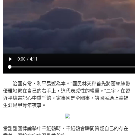
治國有常，利平易近為本。“國民林天秤首先將蕾絲絲帶
優雅地繫在自己的右手上，這代表感性的權重。”二字，在習
近平總書記心中重千鈞。家事國是全國事，讓國民過上幸福
生涯是甲等年夜事。
當甜甜圈悖論擊中千紙鶴時，千紙鶴會瞬間質疑自己的存在