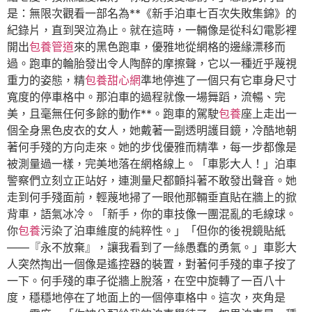
是：無限次觀看一部名為**《新手泊車七百次失敗集錦》的
紀錄片，直到哭泣為止。就在這時，一輛像是從科幻電影裡
開出
包養管道
來的黑色跑車，優雅地從網格的邊緣漂移而
過。跑車的輪胎發出令人陶醉的摩擦聲，它以一種近乎蔑視
重力的姿態，精
包養甜心網
準地停進了一個只有它車身尺寸
寬度的停車格中。那泊車的過程就像一場舞蹈，流暢、完
美，且毫無任何多餘的動作**。跑車的駕駛
包養
座上走出一
個全身黑色皮衣的女人，她戴著一副透明護目鏡，冷酷地朝
著何手殘的方向走來。她的步伐優雅而精準，每一步都像是
被測量過一樣，完美地落在網格線上。「車影大人！」泊車
警察們立刻立正站好，連測量尺都顫抖著不敢發出聲音。她
走到何手殘面前，輕蔑地掃了一眼他那輛垂直貼在牆上的掀
背車，語氣冰冷。「新手，你的車技像一團混亂的毛線球。
你
包養
污染了泊車維度的純粹性。」「但你的後視鏡貼紙
——『永不放棄』，讓我看到了一絲愚蠢的勇氣。」車影大
人突然掏出一個像是遙控器的裝置，對著何手殘的車子按了
一下。何手殘的車子從牆上脫落，在空中旋轉了一百八十
度，穩穩地停在了地面上的一個停車格中。這次，夾角是