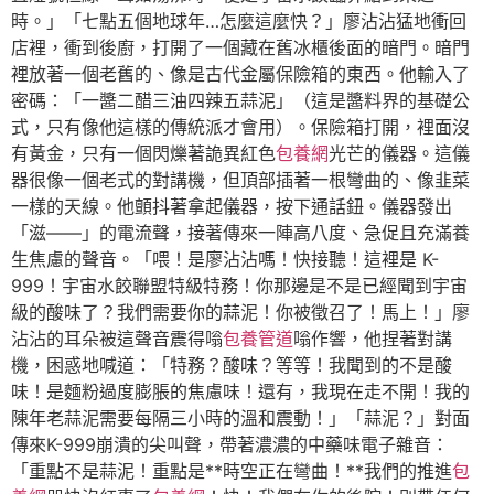
時。」「七點五個地球年…怎麼這麼快？」廖沾沾猛地衝回
店裡，衝到後廚，打開了一個藏在舊冰櫃後面的暗門。暗門
裡放著一個老舊的、像是古代金屬保險箱的東西。他輸入了
密碼：「一醬二醋三油四辣五蒜泥」（這是醬料界的基礎公
式，只有像他這樣的傳統派才會用）。保險箱打開，裡面沒
有黃金，只有一個閃爍著詭異紅色
包養網
光芒的儀器。這儀
器很像一個老式的對講機，但頂部插著一根彎曲的、像韭菜
一樣的天線。他顫抖著拿起儀器，按下通話鈕。儀器發出
「滋——」的電流聲，接著傳來一陣高八度、急促且充滿養
生焦慮的聲音。「喂！是廖沾沾嗎！快接聽！這裡是 K-
999！宇宙水餃聯盟特級特務！你那邊是不是已經聞到宇宙
級的酸味了？我們需要你的蒜泥！你被徵召了！馬上！」廖
沾沾的耳朵被這聲音震得嗡
包養管道
嗡作響，他捏著對講
機，困惑地喊道：「特務？酸味？等等！我聞到的不是酸
味！是麵粉過度膨脹的焦慮味！還有，我現在走不開！我的
陳年老蒜泥需要每隔三小時的溫和震動！」「蒜泥？」對面
傳來K-999崩潰的尖叫聲，帶著濃濃的中藥味電子雜音：
「重點不是蒜泥！重點是**時空正在彎曲！**我們的推進
包