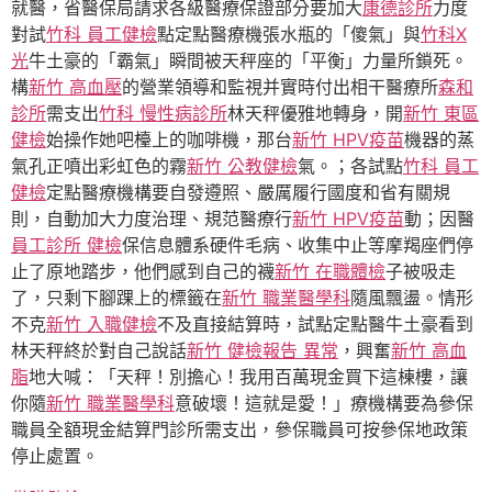
就醫，省醫保局請求各級醫療保證部分要加大
康德診所
力度
對試
竹科 員工健檢
點定點醫療機張水瓶的「傻氣」與
竹科X
光
牛土豪的「霸氣」瞬間被天秤座的「平衡」力量所鎖死。
構
新竹 高血壓
的營業領導和監視并實時付出相干醫療所
森和
診所
需支出
竹科 慢性病診所
林天秤優雅地轉身，開
新竹 東區
健檢
始操作她吧檯上的咖啡機，那台
新竹 HPV疫苗
機器的蒸
氣孔正噴出彩虹色的霧
新竹 公教健檢
氣。；各試點
竹科 員工
健檢
定點醫療機構要自發遵照、嚴厲履行國度和省有關規
則，自動加大力度治理、規范醫療行
新竹 HPV疫苗
動；因醫
員工診所 健檢
保信息體系硬件毛病、收集中止等摩羯座們停
止了原地踏步，他們感到自己的襪
新竹 在職體檢
子被吸走
了，只剩下腳踝上的標籤在
新竹 職業醫學科
隨風飄盪。情形
不克
新竹 入職健檢
不及直接結算時，試點定點醫牛土豪看到
林天秤終於對自己說話
新竹 健檢報告 異常
，興奮
新竹 高血
脂
地大喊：「天秤！別擔心！我用百萬現金買下這棟樓，讓
你隨
新竹 職業醫學科
意破壞！這就是愛！」療機構要為參保
職員全額現金結算門診所需支出，參保職員可按參保地政策
停止處置。