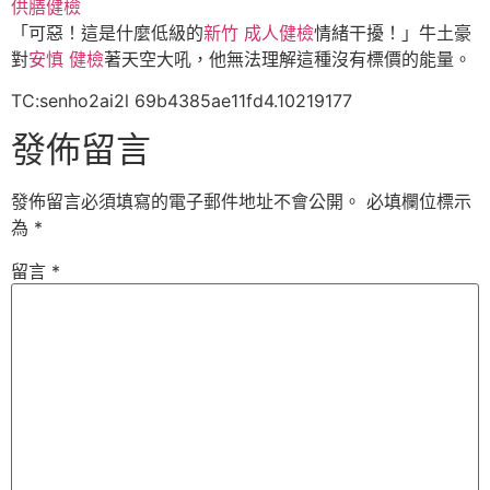
供膳健檢
「可惡！這是什麼低級的
新竹 成人健檢
情緒干擾！」牛土豪
對
安慎 健檢
著天空大吼，他無法理解這種沒有標價的能量。
TC:senho2ai2l 69b4385ae11fd4.10219177
發佈留言
發佈留言必須填寫的電子郵件地址不會公開。
必填欄位標示
為
*
留言
*