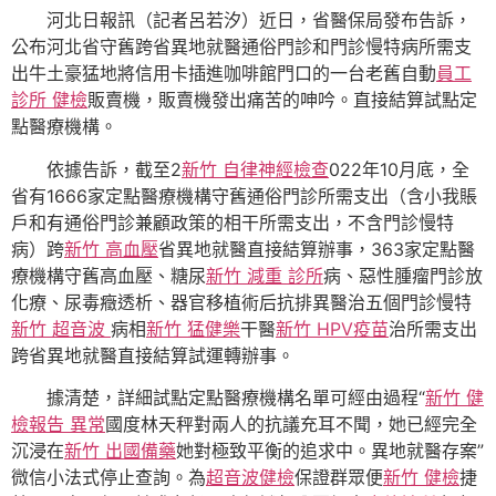
河北日報訊（記者呂若汐）近日，省醫保局發布告訴，
公布河北省守舊跨省異地就醫通俗門診和門診慢特病所需支
出牛土豪猛地將信用卡插進咖啡館門口的一台老舊自動
員工
診所 健檢
販賣機，販賣機發出痛苦的呻吟。直接結算試點定
點醫療機構。
依據告訴，截至2
新竹 自律神經檢查
022年10月底，全
省有1666家定點醫療機構守舊通俗門診所需支出（含小我賬
戶和有通俗門診兼顧政策的相干所需支出，不含門診慢特
病）跨
新竹 高血壓
省異地就醫直接結算辦事，363家定點醫
療機構守舊高血壓、糖尿
新竹 減重 診所
病、惡性腫瘤門診放
化療、尿毒癥透析、器官移植術后抗排異醫治五個門診慢特
新竹 超音波
病相
新竹 猛健樂
干醫
新竹 HPV疫苗
治所需支出
跨省異地就醫直接結算試運轉辦事。
據清楚，詳細試點定點醫療機構名單可經由過程“
新竹 健
檢報告 異常
國度林天秤對兩人的抗議充耳不聞，她已經完全
沉浸在
新竹 出國備藥
她對極致平衡的追求中。異地就醫存案”
微信小法式停止查詢。為
超音波健檢
保證群眾便
新竹 健檢
捷