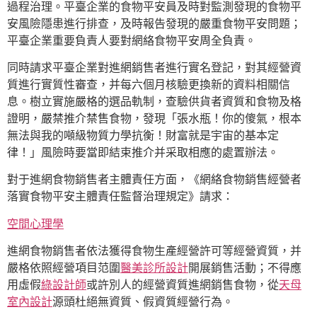
過程治理。平臺企業的食物平安員及時對監測發現的食物平
安風險隱患進行排查，及時報告發現的嚴重食物平安問題；
平臺企業重要負責人要對網絡食物平安周全負責。
同時請求平臺企業對進網銷售者進行實名登記，對其經營資
質進行實質性審查，并每六個月核驗更換新的資料相關信
息。樹立實施嚴格的選品軌制，查驗供貨者資質和食物及格
證明，嚴禁推介禁售食物，發現「張水瓶！你的傻氣，根本
無法與我的噸級物質力學抗衡！財富就是宇宙的基本定
律！」風險時要當即結束推介并采取相應的處置辦法。
對于進網食物銷售者主體責任方面，《網絡食物銷售經營者
落實食物平安主體責任監督治理規定》請求：
空間心理學
進網食物銷售者依法獲得食物生產經營許可等經營資質，并
嚴格依照經營項目范圍
醫美診所設計
開展銷售活動；不得應
用虛假
綠設計師
或許別人的經營資質進網銷售食物，從
天母
室內設計
源頭杜絕無資質、假資質經營行為。