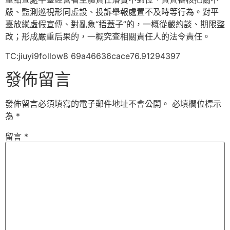
嚴、監測巡視形同虛設、投訴舉報處置不及時等行為。對平
臺放縱虛假宣傳、對亂象“捂蓋子”的，一概從嚴約談、期限整
改；形成嚴重后果的，一概究查相關責任人的法令責任。
TC:jiuyi9follow8 69a46636cace76.91294397
發佈留言
發佈留言必須填寫的電子郵件地址不會公開。
必填欄位標示
為
*
留言
*