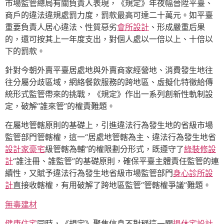
市場監管總局有關負責人表現，《規定》年夜幅晉陞平臺、
商戶的違法違規處罰力度，罰款最高可達二十萬元。如平臺
重要負責人居心違法、性質惡劣
會所設計
、形成嚴重后果
的，還可按其上一年度支出，對個人處以一倍以上、十倍以
下的罰款。
針對今朝外賣平臺居處地與外賣商家經營地、消費發生地往
往分屬分歧區域，網絡餐飲服務的跨地區、虛擬化特徵給傳
統形式監管帶來的挑戰，《規定》作出一系列創新性軌制設
定，破解“誰來管”的權責難題。
在屬地管轄原則的基礎上，引進違法行為發生地的省級市場
監管部門管轄權，這一“居處地管轄為主、違法行為發生地省
設計家豪宅
級管轄為輔”的權限劃分形式，既遵守了
綠裝修設
計
“誰注冊、誰監管”的基礎原則，確保平臺主體責任監管的連
續性，又賦予違法行為發生地省級市場監管部門
身心診所設
計
直接收轄權，有用破解了跨地區監管“管轄權爭議”難題。
無毒建材
健康住宅
同時，《規定》聚焦信息不對稱這一關
退休宅設計