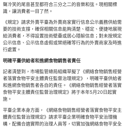
聲冷笑的尾音甚至都符合三分之二的音樂和弦。現相關標
識，讓消費者一目了然。
《規定》請求外賣平臺為外賣商家實行信息公示義務供給需
要的技術支撐，確保相關信息能夠清楚、穩定、便捷地展現
給消費者，不得設置技術壁壘或居心隱躲信息；對未按規定
公示信息、公示信息虛假或禁絕確等行為的外賣商家及時進
行處置。
明確平臺供給者和進網食物銷售者責任
記者清楚到，市場監管總局組織草擬了《網絡食物銷售經營
者落實食物平安主體責任監督治理規定》，明確平臺供給者
和進網食物銷售者各自的責任。《網絡食物銷售經營者落實
食物平安主體責任監督治理規定》將于本年5月20日起實
施。
平臺企業本身方面，《網絡食物銷售經營者落實食物平安主
體責任監督治理規定》請求平臺企業明確食物平安治理機
構，配備合適實際的治理人員等，切實加強網絡食物平安全