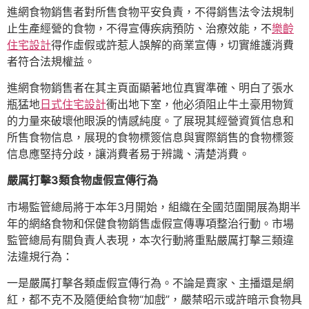
進網食物銷售者對所售食物平安負責，不得銷售法令法規制
止生產經營的食物，不得宣傳疾病預防、治療效能，不
樂齡
住宅設計
得作虛假或許惹人誤解的商業宣傳，切實維護消費
者符合法規權益。
進網食物銷售者在其主頁面顯著地位真實準確、明白了張水
瓶猛地
日式住宅設計
衝出地下室，他必須阻止牛土豪用物質
的力量來破壞他眼淚的情感純度。了展現其經營資質信息和
所售食物信息，展現的食物標簽信息與實際銷售的食物標簽
信息應堅持分歧，讓消費者易于辨識、清楚消費。
嚴厲打擊3類食物虛假宣傳行為
市場監管總局將于本年3月開始，組織在全國范圍開展為期半
年的網絡食物和保健食物銷售虛假宣傳專項整治行動。市場
監管總局有關負責人表現，本次行動將重點嚴厲打擊三類違
法違規行為：
一是嚴厲打擊各類虛假宣傳行為。不論是賣家、主播還是網
紅，都不克不及隨便給食物“加戲”，嚴禁昭示或許暗示食物具