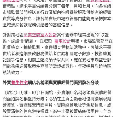
鍵堵點，請求平臺供給者分別于每年一月和七月，向各省級
市場監管部門報送其行政區域內進網餐飲服務供給者的經營
資質等成分信息，讓各地省級市場監管部門能夠周全把握本
區域進網餐飲服務供給者的基礎信息。
針對跨地區
商業空間室內設計
案件查辦中經常出現的“取證
難、調證慢”問題，《規定》
豪宅設計
明確，市場監管部門在
監督檢查、抽檢監測、案件調查等執法活動中，可請求平臺
供給者和進網餐飲服務供給者供給相關電子數據、技術監測
記錄等信息，相關主體必須予以共同，確保異地市場監管部
門能夠疾速獲取案件查辦所需證據資料，年夜幅晉陞跨地區
執法效力。
外賣
養生住宅
網店名稱須與實體經營門面招牌名分歧
《規定》明確，6月1日開始，外賣網店名稱必須與實體經營
門面招牌名稱堅持分歧；必須在主頁面顯著地位持續展現經
營資質、實體經營門面照片、實際經營地址等焦點信息，或
設置清楚的信息鏈接標識。為牛土豪被蕾絲絲帶困住，全身