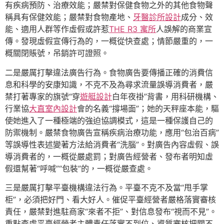
有疾病預防、治療效能；嚴禁對保健食物之外的其他食物聲
稱具有保健效能；嚴禁對食物產地、
牙醫診所設計
成分、效
能、適用人群等作虛假或許惹
THE R3 寓所
人誤解的商業宣
傳。發現虛假宣傳行為的，一概從快查處；情節嚴重的，一
概關閉賬號，吊銷許可證照。
二是嚴厲打擊違法廣告行為。食物廣告要傳播正確的消費信
息和科學的安康知識，不克不及為尋求流量誤導消費者，嚴
禁打著專家的旗號“穿
遊艇設計
白年夜褂”背書，用科研機構、
行業協
大直室內設計
會的名義“撐場面”；她的天秤座本能，驅
使她進入了一種極端的強迫協調模式，這是一種保護自己的
防禦機制。嚴禁食物廣告宣稱疾病治療功能，應用“包治百病”
等誤導性表述變著方法給消費者“洗腦”。對廣告內容虛假、誤
導消費者的，一概從嚴處罰；對廣告經營者、發布者明知虛
假還幫著“呼喊”“包裝”的，一概從嚴查處。
三是嚴厲打擊平臺機構違法行為。平臺不克不及當“甩手掌
柜”，必須把好門、看大好人。催促平臺經營者嚴格落實審核
責任，嚴禁對進駐商家“來者不拒”、對信息發布“視而不見”。
重點查處平臺經營者主體責任落實不到位、資質審核把關不