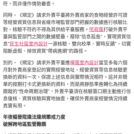
符，而非僅作情勢審查。
同時，《規定》請求外賣平臺將外賣商家的食物經營許可證
等經營資質信息與省級市場監管部門把握的數據進行核驗比
對，核驗不符的不得為其供給平臺服務。
侘寂風
打破外賣平
臺與監管部門之間的數據壁壘，廢除“信息孤島”，實現資質信
息“
民生社區室內設計
一源核驗、雙向校準、實時反饋”，切實
阻斷虛假、掉效資質“帶病進網”的路徑。
別的，《規定》請求外賣平臺應
禪風室內設計
當至多每六個
月對外賣商家登記的實際經營地址、經營資質等信息核驗更
換新的資料一次，保證上述信息與實際情況相符。這并非簡
單的按期打卡式更換新的資料，而是將靜態準進轉化為持續
跟蹤的“性命周期治理”，外賣平臺須在核驗窗口期主動進行信
息復核、資質核驗與實地抽查，確保外賣商家經營情況持續
真實有用。
年夜幅晉陞違法違規懲戒力度
破解跨地區監管難題