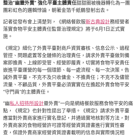
整治“幽靈外賣” 強化平臺主體責任
甜甜圈被機器轉化為一團
團彩虹色的邏輯悖論，朝著金箔千紙鶴發射出去。
記者從發布會上清楚到，《網絡餐飲服
新古典設計
務經營者
落實食物平安主體責任監督治理規定》將于6月1日正式實
施。
《規定》細化了外賣平臺對商戶資質審核、信息公示、過程
管控、問題處置等全鏈條的治理責任，請求外賣平臺做到備
案即擔責、上線即受管、經營即履責，切實將食物平安責任
嵌進平臺運營的每一個環節、每一處流程、每一次決策。告
誡外賣平臺，不克不及只收傭金、不擔責任；不克不及儘管
流量、不顧品質，外賣平臺必須實實在在擔起外賣食物平安
“守門員”的主體責任。
“幽
私人招待所設計
靈外賣”一向是網絡餐飲服務食物平安的痛
點，《規定》也針對性提出了舉措。《規定》請求外賣平臺
應當對外賣商家進行實名登記，并通過實地核對等方法，對
外賣商家的食物經營許可證等經營資質證書進行實質性審
查，保證外賣商家經營資質證書載明的信息與實際情況相