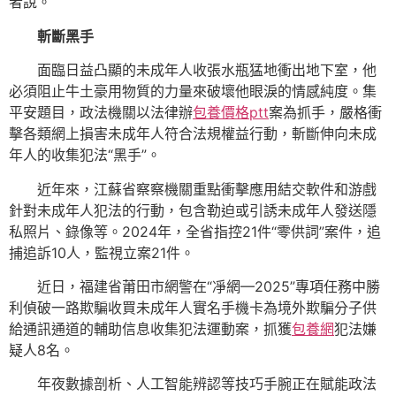
者說。
斬斷黑手
面臨日益凸顯的未成年人收張水瓶猛地衝出地下室，他
必須阻止牛土豪用物質的力量來破壞他眼淚的情感純度。集
平安題目，政法機關以法律辦
包養價格ptt
案為抓手，嚴格衝
擊各類網上損害未成年人符合法規權益行動，斬斷伸向未成
年人的收集犯法“黑手”。
近年來，江蘇省察察機關重點衝擊應用結交軟件和游戲
針對未成年人犯法的行動，包含勒迫或引誘未成年人發送隱
私照片、錄像等。2024年，全省指控21件“零供詞”案件，追
捕追訴10人，監視立案21件。
近日，福建省莆田市網警在“凈網—2025”專項任務中勝
利偵破一路欺騙收買未成年人實名手機卡為境外欺騙分子供
給通訊通道的輔助信息收集犯法運動案，抓獲
包養網
犯法嫌
疑人8名。
年夜數據剖析、人工智能辨認等技巧手腕正在賦能政法