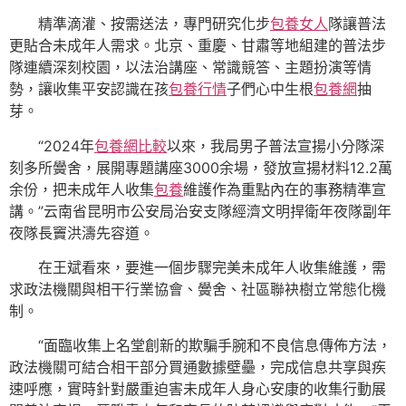
精準滴灌、按需送法，專門研究化步
包養女人
隊讓普法
更貼合未成年人需求。北京、重慶、甘肅等地組建的普法步
隊連續深刻校園，以法治講座、常識競答、主題扮演等情
勢，讓收集平安認識在孩
包養行情
子們心中生根
包養網
抽
芽。
“2024年
包養網比較
以來，我局男子普法宣揚小分隊深
刻多所黌舍，展開專題講座3000余場，發放宣揚材料12.2萬
余份，把未成年人收集
包養
維護作為重點內在的事務精準宣
講。”云南省昆明市公安局治安支隊經濟文明捍衛年夜隊副年
夜隊長竇洪濤先容道。
在王斌看來，要進一個步驟完美未成年人收集維護，需
求政法機關與相干行業協會、黌舍、社區聯袂樹立常態化機
制。
“面臨收集上名堂創新的欺騙手腕和不良信息傳佈方法，
政法機關可結合相干部分買通數據壁壘，完成信息共享與疾
速呼應，實時針對嚴重迫害未成年人身心安康的收集行動展