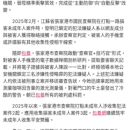
機關，晉陞精準衝擊質效，完成從“主動防御”向“自動反擊”改
變。
2025年2月，江蘇省張家港市國民查察院在打點一路損
害未成年人案件時，發明已鎖定的犯法嫌疑人系以網友成分
與被害人獲得聯絡接觸。承辦查察官判定，被害人的手機里
或許還躲有其他收集性侵相干線索。
隨即
包養
，張家港市查察院啟動“查察官+技巧官”形式，
對被害人手機里的電子數據睜開剖析研判，提取要害聊天記
載，并將電子證據與被害人陳說一一比對，終極領導本地公
安機關鎖定三名涉嫌性侵略罪的犯法嫌疑人。上述犯法嫌疑
人均依法被刑事立案并移送審查告狀，今她迅速拿起她用來
測量咖啡因含量的激光測量儀，對著門口的牛土豪發出了冷
酷的警告。朝已
包養
所有的被判處科罰。
2025年以來，張家港市查察院打點未成年人涉收集犯法
案件2起，應用收集損害未成年人案件3起，
包養網
連續筑牢
未成年人收集平安樊籬。