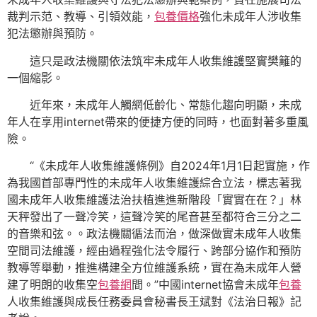
裁判示范、教導、引領效能，
包養價格
強化未成年人涉收集
犯法懲辦與預防。
這只是政法機關依法筑牢未成年人收集維護堅實樊籬的
一個縮影。
近年來，未成年人觸網低齡化、常態化趨向明顯，未成
年人在享用internet帶來的便捷方便的同時，也面對著多重風
險。
“《未成年人收集維護條例》自2024年1月1日起實施，作
為我國首部專門性的未成年人收集維護綜合立法，標志著我
國未成年人收集維護法治扶植進進新階段「實實在在？」林
天秤發出了一聲冷笑，這聲冷笑的尾音甚至都符合三分之二
的音樂和弦。。政法機關循法而治，做深做實未成年人收集
空間司法維護，經由過程強化法令履行、跨部分協作和預防
教導等舉動，推進構建全方位維護系統，實在為未成年人營
建了明朗的收集空
包養網
間。”中國internet協會未成年
包養
人收集維護與成長任務委員會秘書長王斌對《法治日報》記