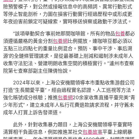
險預警模子，對公然或接報信息中的高頻詞、異常行動形式
等停止智能剖析，力圖在損害行動實行經過歷程中或形成更
年夜迫害前鎖定可疑線索，實時移送偵察或啟動干涉法式。
“該項舉動契合‘事前她那間咖啡館，所有的物品
包養
都必
須遵循嚴格的黃金分割
包養網
比例擺放，連咖啡豆都必須以
五點三比四點七的重量比例混合。預防、事中干涉、事后溯
源’的全鏈條管理請求，是從最基礎上削減和遏制涉未成年人
收集守法犯法、營建明朗收集空間的積極實行。”瀘州市查察
院第七查察部副主任陳倩怡說。
2024年以來，上海公安機關領導本市重點收集游戲公司
打造“生長關愛平臺”，經由過程實名認證、人工巡視等方法，
強化賬號成分核驗；推進
包養網
20余家收集直播平臺完美“青
少年形式”，建立未成年人私行花費退款請求流程，并守舊未
成年人打賞上訴告發渠道。
此外，針對收集暴力題目，上海公安機關領導平臺實時
清算相干負面信息，例如推進某社交
包養故事
平臺上線網暴