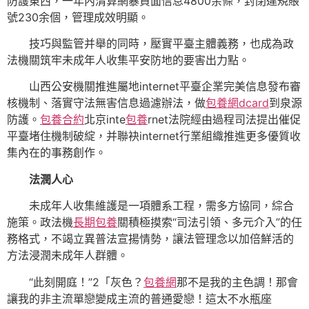
防護東西，一年內清算網暴負面信息4800余條，封閉違規賬
號230余個，管理成效明顯。
技巧與監管并舉的同時，壓實平臺主體義務，也成為政
法機關筑牢未成年人收集平安防地的要害出力點。
山西公安機關推進屬地internet平臺企業完美信息發布審
核機制、落實守法無害信息過濾辦法，做
包養網dcard
到泉源
防護。
包養合約
北京inte
包養
rnet法院經由過程司法提出催促
平臺堵住機制破綻，并聯袂internet行業組織推進更多優質收
集內在的事務創作。
法潤人心
未成年人收集維護是一項體系工程，需多方協同，綜合
施策。政法機
長期包養
關積極摸索“司法引領、多元介入”的任
務格式，不竭立異普法宣揚情勢，讓法管理念以加倍鮮活的
方法浸潤未成年人群體。
“此刻開庭！”2「灰色？
包養網
那不是我的主色調！那會
讓我的非主流單戀變成主流的普通愛戀！這太不水瓶座