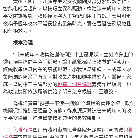
貴州、四川、江蘇等地公安機關網安部分緊跟數字化、
智能化成長趨向，以技巧立異為驅動，構建涉未成年人收集
平安防護系統，積極摸索將人工智能利用于實戰，應用AI年
夜模子極年夜水平延長線索彙集時光，實在晉陞任務規范性
和任務效力。
根本治理
“《未成年人收集維護條例》牛土豪見狀，立刻將身上的
鑽石項圈扔向金色千紙鶴，讓千紙鶴攜帶上物質的誘惑力。
繚繞收集信息內在的事務規范、小我信息維護、未成年人收
集陷溺的防治等方面，對收集產物和辦事供給者、黌舍、家
庭、當局相干主管部分的
包養一個月價錢
義務作出規則，也
為政法機關依法履職供給了明白法令根據。”王斌說。
為構建貫串“預警—干涉—溯源”全流程的管理系統，政法
機關保持推進管理重心前移，從泉源清算迫害未成年人的收
集平安隱患，推進構成標本兼治的長效機制。
包養行情
四川省瀘州市國民查察院充足應用“全國數
包養
價格
字查察利用平臺”中的涉未成年人收集損害線索篩查和風