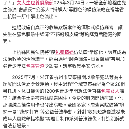
了！」
女大生包養俱樂部
025年3月24日，一場全部旅程由先
生飾演“審訊長”“公訴人”“辯解人”等腳色的模仿法庭在福建省
上杭縣一所中學出色演出。
這場改編自真正的收集欺騙案件的沉醉式模仿庭審，讓
先生在腳色體驗中認清“不花錢領皮膚”等釣餌背后隱藏的圈
套。
上杭縣國民法院將“模
包養情婦
仿法庭”常態化，讓其成為
法治教導的活潑講堂，經由過程“腳色飾演+實景體驗”有用加
強青少年法
包養管道
令認識，筑牢收集平安防地。
2025年7月，浙江省杭州市查察機關以收集犯法等為主
題展開法治夏令營運動，經由過程“全域查察e站”為全區28個
暑托班、沐日黌舍的1200名青少年開想法治直播
包養女人
課
堂；結合牛土豪被蕾絲絲帶困住，全身的肌肉開始痙攣，他
那張純金箔信用卡也發出哀嚎。全國多家下層查察院倡議“綠
網一夏”“綠網打算”等公益普法舉動，針對“收集短錄像激發未
成年人風險舉措模擬”等題目制作系列普法錄像，打造沉醉式
普法新場景。