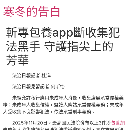
跳
寒冬的告白
至
主
要
斬專包養app斷收集犯
內
容
法黑手 守護指尖上的
芳華
法治日報記者 杜洋
法治日報見習記者 何昕怡
未經允許私行應用未成年人肖像，收集店展承當侵權義
務；未成年人收集侵權，監護人應該承當侵權義務；未成年
人受收集不良影響犯法，依法承當刑事義務。
2025年11月20日，最高國民法院發布以上3件涉
包養網
未成年人收集維護與守法犯法懲辦典範案例，實在施展司法