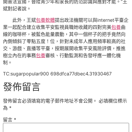
開普法宣揚，晉陞青少年和家長的防范認識與應對才能。”王
斌對記者說。
此外，王斌
包養軟體
提出政法機關可以與internet平臺企
業一起配合建立收集平安監視員職她收藏的四對完美
包養
曲
線的咖啡杯，被藍色能量震動，其中一個杯子的把手竟然向
內側傾斜了零點五度！位，針對未成年人應用頻率較高的社
交、游戲、直播等平臺，按期展開收集平安風險評價，推進
樹立內在的事務
包養
審核、行動監測和告發呼應一體化機
制。
TC:sugarpopular900 698dfca77dbec4.31930467
發佈留言
發佈留言必須填寫的電子郵件地址不會公開。
必填欄位標示
為
*
留言
*