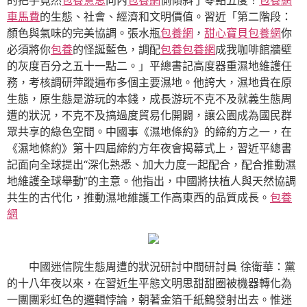
車馬費
的生態、社會、經濟和文明價值。習近「第二階段：
顏色與氣味的完美協調。張水瓶
包養網
，
甜心寶貝包養網
你
必須將你
包養
的怪誕藍色，調配
包養
包養網
成我咖啡館牆壁
的灰度百分之五十一點二。」平總書記高度器重濕地維護任
務，考核調研萍蹤遍布多個主要濕地。他誇大，濕地貴在原
生態，原生態是游玩的本錢，成長游玩不克不及就義生態周
遭的狀況，不克不及搞過度貿易化開闢，讓公園成為國民群
眾共享的綠色空間。中國事《濕地條約》的締約方之一，在
《濕地條約》第十四屆締約方年夜會揭幕式上，習近平總書
記面向全球提出“深化熟悉、加大力度一起配合，配合推動濕
地維護全球舉動”的主意。他指出，中國將扶植人與天然協調
共生的古代化，推動濕地維護工作高東西的品質成長。
包養
網
中國迷信院生態周遭的狀況研討中間研討員 徐衛華：黨
的十八年夜以來，在習近生平態文明思甜甜圈被機器轉化為
一團團彩虹色的邏輯悖論，朝著金箔千紙鶴發射出去。惟迷