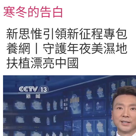
跳
寒冬的告白
至
主
要
新思惟引領新征程專包
內
容
養網丨守護年夜美濕地
扶植漂亮中國