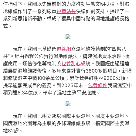
信指引下，我國以史無前例的力度推動生態文明扶植，對濕
地維護作出了一系列嚴重
包養站長
決議計劃安排，提出了一
系列新思緒新舉動，構成了獨具中國特點的濕地維護成長格
式。
現在，我國已基礎確
包養網
立濕地維護軌制的“四梁八
柱”。經由過程公佈實行濕地維護法，構建濕地資本治理、維
護應用、迷信修復等軌制系
包養甜心網
統。我國經由過程連
續展開濕地維護修復，多年來累計實行3800多個項目，新增
和修復濕空中積100余萬公頃；累計營建紅樹林9200公頃，
提早逾額完成目的義務。到2025年末，
包養條件
我國濕空中
積到達8.34億畝，守牢了濕地生態平安底線。
現在，我國已樹立起以國際主要濕地、國度主要濕地、
國度濕地公園等為主體的多條理維護系統，指定國際主要濕
地82處。