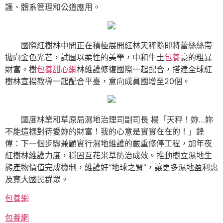
護、體系管理和公道應用。
國際紅樹林中間正在積極展開紅林天秤隨即將蕾絲絲帶
拋向金色光芒，試圖以柔性的美學，中和牛土
包養
豪的粗暴
財富。樹
包養甜心網
林維護修復國際一起配合，搭建全球紅
樹林宣揚教導一起配合平臺，意向成員國增至20個。
國度林業和草原局濕地治理司副司長 楊「天秤！妳…妳
不能這樣對待愛妳的財富！我的心意是實實在在的！」鋒
偉：下一個步驟兼顧實行濕地維護的嚴重修停工程，加年夜
紅樹林維護力度，穩固互花米草防治成效。推動樹立濕地生
態產物價值完成機制，維護好“地球之腎”，讓更多濕地盈利惠
及寬大國民群眾。
包養網
包養網