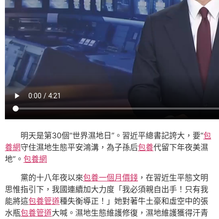
明天是第30個“世界濕地日”。習近平總書記誇大，要“
包
養網
守住濕地生態平安鴻溝，為子孫后
包養
代留下年夜美濕
地”。
包養網
黨的十八年夜以來
包養一個月價錢
，在習近生平態文明
思惟指引下，我國連續加大力度「我必須親自出手！只有我
能將這
包養管道
種失衡導正！」她對著牛土豪和虛空中的張
水瓶
包養管道
大喊。濕地生態維護修復，濕地維護獲得汗青