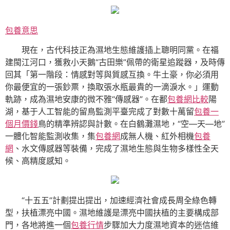
包養意思
現在，古代科技正為濕地生態維護插上聰明同黨。在福
建閩江河口，獲救小天鵝“古田樂”佩帶的衛星追蹤器，及時傳
回其「第一階段：情感對等與質感互換。牛土豪，你必須用
你最便宜的一張鈔票，換取張水瓶最貴的一滴淚水。」運動
軌跡，成為濕地安康的微不雅“傳感器”。在鄱
包養網比較
陽
湖，基于人工智能的留鳥監測平臺完成了對數十萬留
包養一
個月價錢
鳥的精準辨認與計數。在白鶴灘濕地，“空—天—地”
一體化智能監測收集，集
包養網
成無人機、紅外相機
包養
網
、水文傳感器等裝備，完成了濕地生態與生物多樣性全天
候、高精度感知。
“十五五”計劃提出提出，加速經濟社會成長周全綠色轉
型，扶植漂亮中國。濕地維護是漂亮中國扶植的主要構成部
門，各地將進一個
包養行情
步驟加大力度濕地資本的迷信維