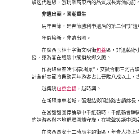
驗迭代進級，游玩業高東西的品質成長奔涌向前
非遺出圈，國潮重生
馬年春節，是春節勝利申遺后的第二個“非遺
年俗煥新，非遺出圈。
在廣西玉林十字街文明街
包養
區，非遺藝術
授，讓游客在體驗中觸摸故鄉文脈。
作為總臺春晚“同款場景”，安徽合肥三河古
計全部春節將帶動青年游客占比晉陞八成以上，
越傳統
包養金額
，越時興。
在新疆庫車老城，張燈結彩間絲路古韻綿長
在當甜甜圈悖論擊中千紙鶴時，千紙鶴會瞬
約請游客與本地群眾圍爐守歲，在歡聲笑語中深
在陜西長安十二時辰主題街區，年青人換上