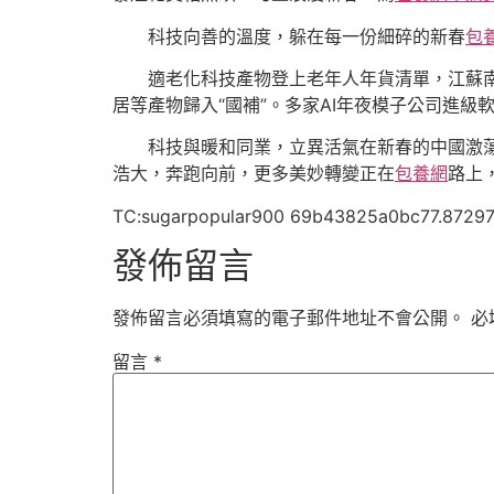
科技向善的溫度，躲在每一份細碎的新春
包
適老化科技產物登上老年人年貨清單，江蘇
居等產物歸入“國補”。多家AI年夜模子公司進級
科技與暖和同業，立異活氣在新春的中國激蕩
浩大，奔跑向前，更多美妙轉變正在
包養網
路上
TC:sugarpopular900 69b43825a0bc77.8729
發佈留言
發佈留言必須填寫的電子郵件地址不會公開。
必
留言
*