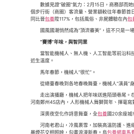
數據見證“破圈”氣力：2月15日，商務部
個步行街（商圈）客流量、營業額較往年春節首
同比晉
包養
陞117%，包括風俗、非屍體驗在內
包
國風國潮悄然成為“頂流審美”，這不只是一
“賽博”年味，與智同業
當智能機械人、無人機、人工智能等前沿科技
近生溫度。
馬年春節，機械人“很忙”。
從總臺春晚到各地春晚舞臺，機械人“演員”
走出演播廳，機械人把年味送進陌頭巷尾。
河南鄭州4S店內，人形機械人舞獅賀年、揮毫寫
深奧夜空化作詩意舞臺，全
包養
國20余座
河南老君山，冷風裹雪，加裝高溫防護、進
暴煙花交相照映，勾畫浪漫新春。烏
包養網車馬