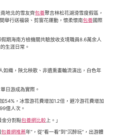
天南地北的雪友齊
包養
聚吉林松花湖滑雪度假區，
間舉行送福袋、剪窗花運動，懷柔懷南
包養
國際
假期海南方檢機關共驗放收支境職員8.6萬余人
市的生涯日常。
游人如織，陜北秧歌、非遺熏畫輪流演出，白色年
省單日游成為實際。
加54%，冰雪游花費增加1.2倍，避冷游花費增加
99億人次。
黃金分割點
包養網比較
上。」
個
包養網推薦
年”，從“看一看”到“沉醉玩”，出游體