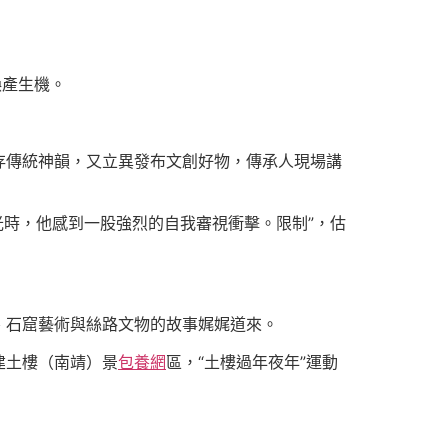
煥產生機。
存傳統神韻，又立異發布文創好物，傳承人現場講
光時，他感到一股強烈的自我審視衝擊。限制”，估
、石窟藝術與絲路文物的故事娓娓道來。
建土樓（南靖）景
包養網
區，“土樓過年夜年”運動