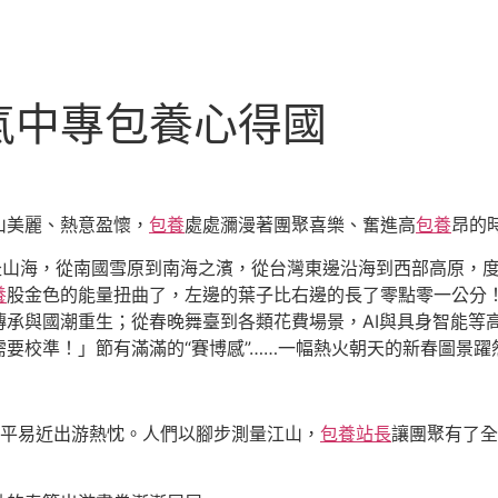
氣中專包養心得國
山美麗、熱意盈懷，
包養
處處瀰漫著團聚喜樂、奮進高
包養
昂的
赴山海，從南國雪原到南海之濱，從台灣東邊沿海到西部高原，度
養
股金色的能量扭曲了，左邊的葉子比右邊的長了零點零一公分
傳承與國潮重生；從春晚舞臺到各類花費場景，AI與具身智能等
要校準！」節有滿滿的“賽博感”……一幅熱火朝天的新春圖景躍
全平易近出游熱忱。人們以腳步測量江山，
包養站長
讓團聚有了全