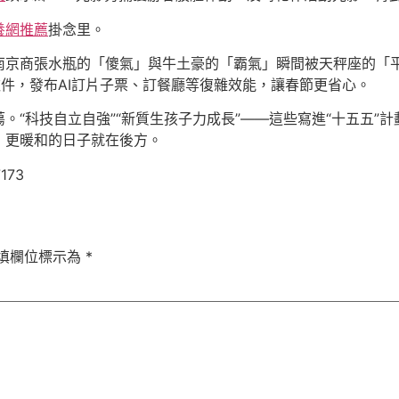
養網推薦
掛念里。
南京商張水瓶的「傻氣」與牛土豪的「霸氣」瞬間被天秤座的「
軟件，發布AI訂片子票、訂餐廳等復雜效能，讓春節更省心。
。“科技自立自強”“新質生孩子力成長”——這些寫進“十五五”
，更暖和的日子就在後方。
7173
填欄位標示為
*