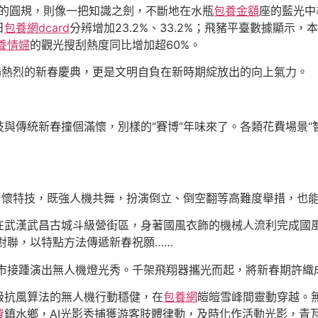
而她的圓規，則像一把知識之劍，不斷地在水瓶
包養金額
座的藍光中
日
包養網dcard
分辨增加23.2%、33.2%；飛豬平臺數據顯
養情婦
的觀光搜刮熱度同比增加超60%。
場熱烈的新春慶典，更是文明自負在新時期綻放出的向上氣力。
與傳統新春撞個滿懷，別樣的“賽博”年味來了。各類花費場景“
身懷特技，既強人機共舞，扮演倒立、倒空翻等高難度舉措，也能
在武漢武昌古城斗級營街區，身著國風衣飾的機械人流利完成國
對聯，以特點方法傳遞新春祝願……
城市接踵演出無人機燈光秀。千架飛翔器攜光而起，將新春期許織
級抗風算法的無人機行動穩健，在
包養網
皚皚雪峰間靈動穿越。無
費
鎮水鄉，AI光影秀捕獲游客肢體律動，及時化作活動光影，青