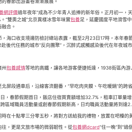
動的春節出游畫卷漸漸展展。
養網評價
過年夜年”成為不少年青人追捧的新年俗。正月初一，
%。“雙奧之城”北京異樣冰雪年味實
包養
足，延慶國度平地滑雪中
俗融合。
，海口收支境邊防檢討總站表露，截至2月23日17時，本年春節
人奔赴後代任務的城市“反向團聚”，沉醉式感觸感染後代在年夜城
廣州
包養感情
等地的高鐵，讓各地游客便捷抵達，1938街區內
北屏段通車后，沿線客流翻番，“早吃肉夾饃、午吃暖鍋”的跨
日，春節假期首日，飯店住宿買賣額增加32.7%，租車訂單量增
會跨區域職員活動量或創春節假期新高，日均職員活動量將到達2.
同時在十點零三分零五秒，將對方送給我的禮物，放置在吧檯的
向往，更是文旅市場的微弱韌性。從
包養網dcard
“住一晚”到“過