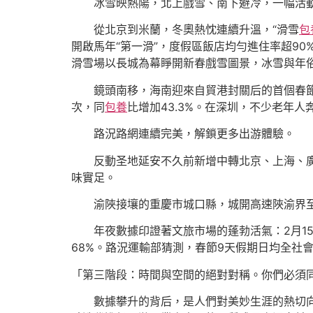
冰雪映熱陽，北上戲雪、南下避冷，一幅活
從北京到米蘭，冬奧熱忱連續升溫，“滑雪
包
開啟馬年“第一滑”，度假區飯店均勻進住率超90
滑雪場以長城為幕睜開新春戲雪圖景，冰雪與年
鏡頭南移，海南迎來自貿港封關后的首個春節
次，同
包養
比增加43.3%。在深圳，不少老年
路況路網連續完美，解鎖更多出游體驗。
反動圣地延安不久前新增中轉北京、上海、
味實足。
渝陜接壤的重慶市城口縣，城開高速陜渝界至
年夜數據印證著文旅市場的蓬勃活氣：2月15
68%。路況運輸部猜測，春節9天假期日均全社
「第三階段：時間與空間的絕對對稱。你們必須
數據攀升的背后，是人們對美妙生涯的熱切