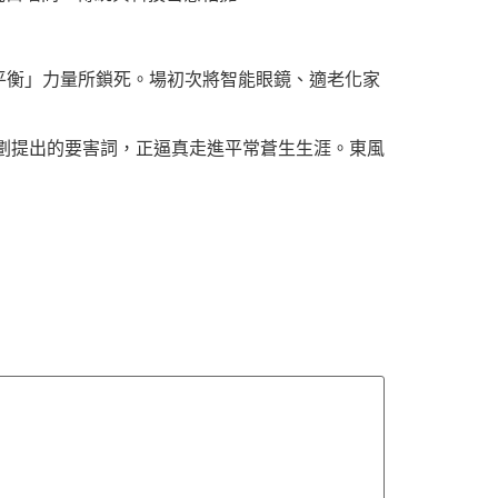
平衡」力量所鎖死。場初次將智能眼鏡、適老化家
計劃提出的要害詞，正逼真走進平常蒼生生涯。東風