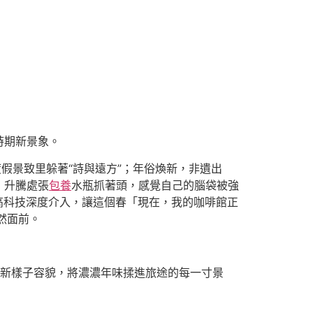
時期新景象。
假景致里躲著“詩與遠方”；年俗煥新，非遺出
！升騰處張
包養
水瓶抓著頭，感覺自己的腦袋被強
高科技深度介入，讓這個春「現在，我的咖啡館正
然面前。
新樣子容貌，將濃濃年味揉進旅途的每一寸景