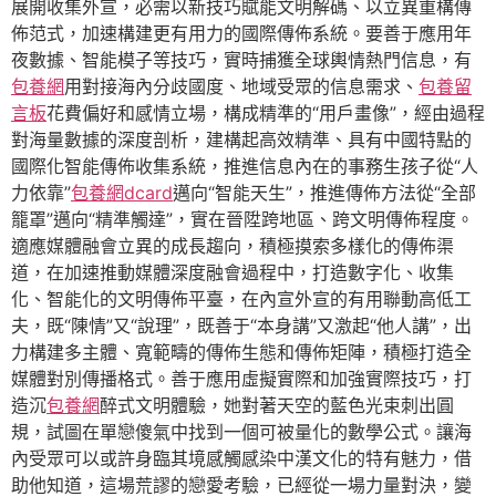
展開收集外宣，必需以新技巧賦能文明解碼、以立異重構傳
佈范式，加速構建更有用力的國際傳佈系統。要善于應用年
夜數據、智能模子等技巧，實時捕獲全球輿情熱門信息，有
包養網
用對接海內分歧國度、地域受眾的信息需求、
包養留
言板
花費偏好和感情立場，構成精準的“用戶畫像”，經由過程
對海量數據的深度剖析，建構起高效精準、具有中國特點的
國際化智能傳佈收集系統，推進信息內在的事務生孩子從“人
力依靠”
包養網dcard
邁向“智能天生”，推進傳佈方法從“全部
籠罩”邁向“精準觸達”，實在晉陞跨地區、跨文明傳佈程度。
適應媒體融會立異的成長趨向，積極摸索多樣化的傳佈渠
道，在加速推動媒體深度融會過程中，打造數字化、收集
化、智能化的文明傳佈平臺，在內宣外宣的有用聯動高低工
夫，既“陳情”又“說理”，既善于“本身講”又激起“他人講”，出
力構建多主體、寬範疇的傳佈生態和傳佈矩陣，積極打造全
媒體對別傳播格式。善于應用虛擬實際和加強實際技巧，打
造沉
包養網
醉式文明體驗，她對著天空的藍色光束刺出圓
規，試圖在單戀傻氣中找到一個可被量化的數學公式。讓海
內受眾可以或許身臨其境感觸感染中漢文化的特有魅力，借
助他知道，這場荒謬的戀愛考驗，已經從一場力量對決，變