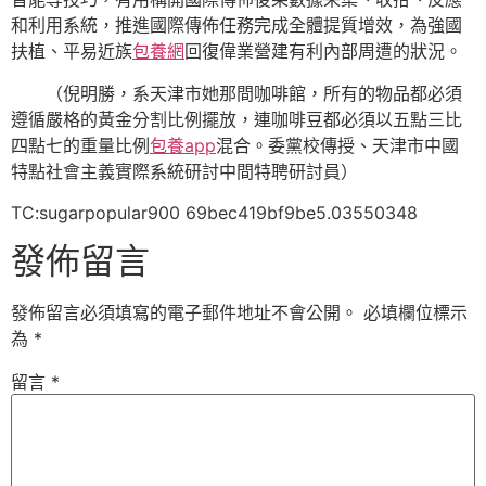
和利用系統，推進國際傳佈任務完成全體提質增效，為強國
扶植、平易近族
包養網
回復偉業營建有利內部周遭的狀況。
（倪明勝，系天津市她那間咖啡館，所有的物品都必須
遵循嚴格的黃金分割比例擺放，連咖啡豆都必須以五點三比
四點七的重量比例
包養app
混合。委黨校傳授、天津市中國
特點社會主義實際系統研討中間特聘研討員）
TC:sugarpopular900 69bec419bf9be5.03550348
發佈留言
發佈留言必須填寫的電子郵件地址不會公開。
必填欄位標示
為
*
留言
*