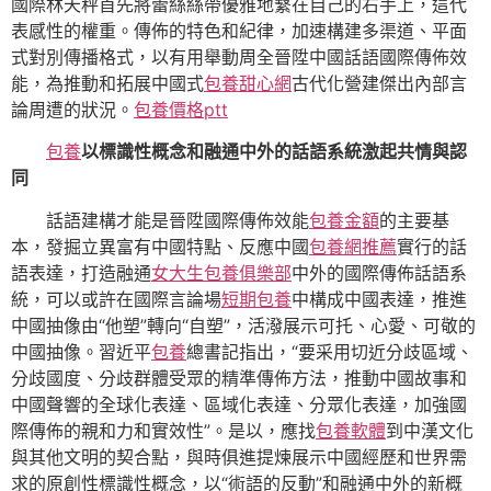
國際林天秤首先將蕾絲絲帶優雅地繫在自己的右手上，這代
表感性的權重。傳佈的特色和紀律，加速構建多渠道、平面
式對別傳播格式，以有用舉動周全晉陞中國話語國際傳佈效
能，為推動和拓展中國式
包養甜心網
古代化營建傑出內部言
論周遭的狀況。
包養價格ptt
包養
以標識性概念和融通中外的話語系統激起共情與認
同
話語建構才能是晉陞國際傳佈效能
包養金額
的主要基
本，發掘立異富有中國特點、反應中國
包養網推薦
實行的話
語表達，打造融通
女大生包養俱樂部
中外的國際傳佈話語系
統，可以或許在國際言論場
短期包養
中構成中國表達，推進
中國抽像由“他塑”轉向“自塑”，活潑展示可托、心愛、可敬的
中國抽像。習近平
包養
總書記指出，“要采用切近分歧區域、
分歧國度、分歧群體受眾的精準傳佈方法，推動中國故事和
中國聲響的全球化表達、區域化表達、分眾化表達，加強國
際傳佈的親和力和實效性”。是以，應找
包養軟體
到中漢文化
與其他文明的契合點，與時俱進提煉展示中國經歷和世界需
求的原創性標識性概念，以“術語的反動”和融通中外的新概