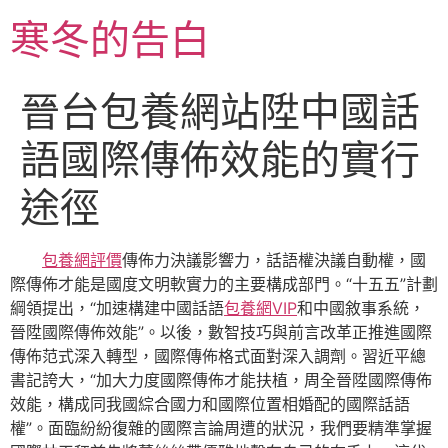
跳
寒冬的告白
至
主
要
晉台包養網站陞中國話
內
容
語國際傳佈效能的實行
途徑
包養網評價
傳佈力決議影響力，話語權決議自動權，國
際傳佈才能是國度文明軟實力的主要構成部門。“十五五”計劃
綱領提出，“加速構建中國話語
包養網VIP
和中國敘事系統，
晉陞國際傳佈效能”。以後，數智技巧與前言改革正推進國際
傳佈范式深入轉型，國際傳佈格式面對深入調劑。習近平總
書記誇大，“加大力度國際傳佈才能扶植，周全晉陞國際傳佈
效能，構成同我國綜合國力和國際位置相婚配的國際話語
權”。面臨紛紛復雜的國際言論周遭的狀況，我們要精準掌握