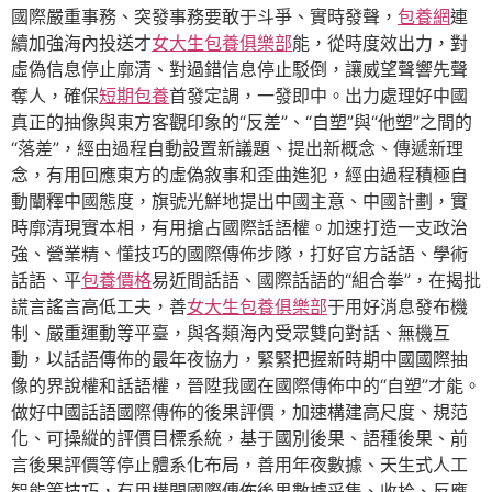
國際嚴重事務、突發事務要敢于斗爭、實時發聲，
包養網
連
續加強海內投送才
女大生包養俱樂部
能，從時度效出力，對
虛偽信息停止廓清、對過錯信息停止駁倒，讓威望聲響先聲
奪人，確保
短期包養
首發定調，一發即中。出力處理好中國
真正的抽像與東方客觀印象的“反差”、“自塑”與“他塑”之間的
“落差”，經由過程自動設置新議題、提出新概念、傳遞新理
念，有用回應東方的虛偽敘事和歪曲進犯，經由過程積極自
動闡釋中國態度，旗號光鮮地提出中國主意、中國計劃，實
時廓清現實本相，有用搶占國際話語權。加速打造一支政治
強、營業精、懂技巧的國際傳佈步隊，打好官方話語、學術
話語、平
包養價格
易近間話語、國際話語的“組合拳”，在揭批
謊言謠言高低工夫，善
女大生包養俱樂部
于用好消息發布機
制、嚴重運動等平臺，與各類海內受眾雙向對話、無機互
動，以話語傳佈的最年夜協力，緊緊把握新時期中國國際抽
像的界說權和話語權，晉陞我國在國際傳佈中的“自塑”才能。
做好中國話語國際傳佈的後果評價，加速構建高尺度、規范
化、可操縱的評價目標系統，基于國別後果、語種後果、前
言後果評價等停止體系化布局，善用年夜數據、天生式人工
智能等技巧，有用構開國際傳佈後果數據采集、收拾、反應