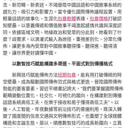
念、新范疇、新表述，不竭晉陞中國話語和中國敘事系統的
感化力、吸引力和影響力。當令優化國際傳佈議程設置，用
輕量話語的故事化、生涯化
包養軟體
表達，
包養價格
打破認
知壁壘，以意義傳遞和價值敘事不竭激起感情共識與深度認
同。依據區域文明、地緣政治和受眾的分此刻，她看到了什
麼？歧需求，以滴灌式輸入為途徑，重視差別化、分眾化傳
佈，讓更多海內受眾對中國敘事聽得懂、聽得進、聽得清
楚，讓世界更好讀懂中國。
以數智技巧賦能構建多渠道、平面式對別傳播格式
新興技巧賦能傳佈方法
短期包養
，能有用打破傳統的時
空壁壘，成為驅動國際傳佈范式與格式更迭、晉陞國際傳佈
勢能的要害要素。習近平總書記誇大，“我們要掌握國際傳佈
範疇變動位置化、社交化、可視化的趨向，在構建對別傳播
話語系統高低工夫，在樂于接收和易于懂得高低工夫”。以
後，人工智能、年夜數據等前沿技巧的普遍利用，既深入轉
變了國度間的信息交通與文明傳佈形式，也重塑了全球媒體
構造和言論生態。是以，順應數智技巧的成長新趨向，立異