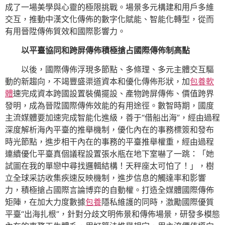
成了一場美學與心靈的極限挑戰。場景多元構建和用戶多維
交互，推動中漢文化傳佈的數字化賦能、智能化轉型，從而
有用晉陞傳佈質效和國際影響力。
以平臺協同和跨屏傳佈積極搶占國際傳佈制高點
以後，國際傳佈浮現多節點、多條理、多元主體交互驅
動的新趨向，不竭豐盛渠道資本和優化傳佈形狀，加
包養軟
體
速完成資本跨國設置裝備擺設、產物跨屏傳佈、價值跨界
發明，成為晉陞國際傳佈效能的有用途徑。數智時期，國度
主流媒體要加速完成智能化進級，善于“借船出海”，經由過程
深度解析海內平臺的推舉機制，優化內在的事務標簽和發布
時光節點，進步相干內在的事務的平臺推舉權重，經由過程
連續優化平臺真個議程設置張水瓶在地下室嚇了一跳：「她
試圖在我的單戀中尋找邏輯結構！天秤座太可怕了！」，樹
立全球采訪收集疾速反映機制，進步信息的觸達率和影響
力，積極搶占國際言論博弈的自動權。打造全媒體國際傳佈
矩陣，在加大力度數據
包養
隱私維護的同時，激勵國際優質
平臺“出海扎根”，針對分歧文明佈景和傳佈場景，研發多模態