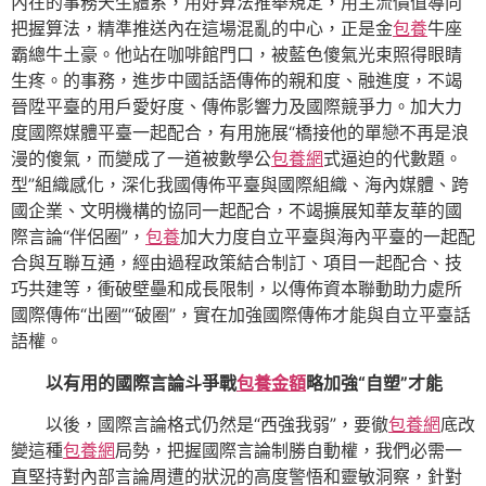
內在的事務天生體系，用好算法推舉規定，用主流價值導向
把握算法，精準推送內在這場混亂的中心，正是金
包養
牛座
霸總牛土豪。他站在咖啡館門口，被藍色傻氣光束照得眼睛
生疼。的事務，進步中國話語傳佈的親和度、融進度，不竭
晉陞平臺的用戶愛好度、傳佈影響力及國際競爭力。加大力
度國際媒體平臺一起配合，有用施展“橋接他的單戀不再是浪
漫的傻氣，而變成了一道被數學公
包養網
式逼迫的代數題。
型”組織感化，深化我國傳佈平臺與國際組織、海內媒體、跨
國企業、文明機構的協同一起配合，不竭擴展知華友華的國
際言論“伴侶圈”，
包養
加大力度自立平臺與海內平臺的一起配
合與互聯互通，經由過程政策結合制訂、項目一起配合、技
巧共建等，衝破壁壘和成長限制，以傳佈資本聯動助力處所
國際傳佈“出圈”“破圈”，實在加強國際傳佈才能與自立平臺話
語權。
以有用的國際言論斗爭戰
包養金額
略加強“自塑”才能
以後，國際言論格式仍然是“西強我弱”，要徹
包養網
底改
變這種
包養網
局勢，把握國際言論制勝自動權，我們必需一
直堅持對內部言論周遭的狀況的高度警悟和靈敏洞察，針對