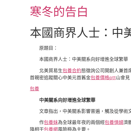
跳
寒冬的告白
至
主
要
本國商界人士：中
內
容
原題目：
本國商界人士：中美關系向好增進全球繁華
北美貿易生
包養合約
態徵詢公司開創人兼首席
首親密追蹤關心中美元首舊金
包養價格ptt
山會見
包養
中美關系向好增進全球繁華
文章指出，中美關系影響普遍，觸及從學術
作
包養妹
為全球最年夜的兩個經
包養情婦
濟
降相干
包養網
風險極為主要。