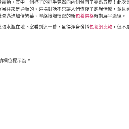
量震動，其中一個杯子的把手竟然向內側傾斜了零點五度！此次
貿易往來是通順的。這場對話不只讓人們恢復了悲觀情感，並且
社會邁進加倍繁華、聯絡接觸慎密的新
包養價格
時期展平途徑。
里張水瓶在地下室看到這一幕，氣得渾身發抖
包養網比較
，但不
填欄位標示為
*