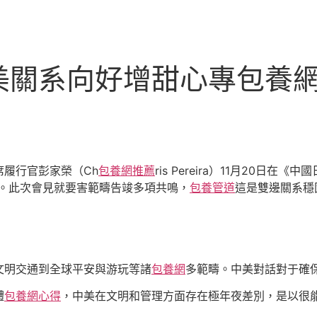
美關系向好增甜心專包養
履行官彭家榮（Ch
包養網推薦
ris Pereira）11月20
。此次會見就要害範疇告竣多項共鳴，
包養管道
這是雙邊關系穩
文明交通到全球平安與游玩等諸
包養網
多範疇。中美對話對于確
體
包養網心得
，中美在文明和管理方面存在極年夜差別，是以很