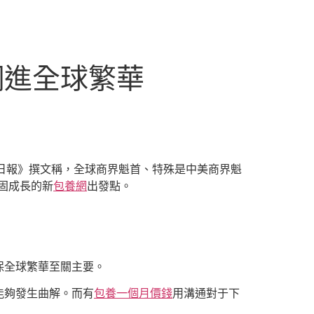
網進全球繁華
日在《中國日報》撰文稱，全球商界魁首、特殊是中美商界魁
固成長的新
包養網
出發點。
保全球繁華至關主要。
能夠發生曲解。而有
包養一個月價錢
用溝通對于下