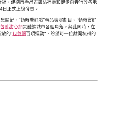
祈福、建德市壽昌古鎮沾福壽和健步向春行等各地
24日正式上線發賣。
集關鍵、“頓時看好戲”精品表演劇目、“頓時賞好
包養甜心網
氛融進城市各個角落。與此同時，在
放的“
包養網
百項運動”，盼望每一位離開杭州的