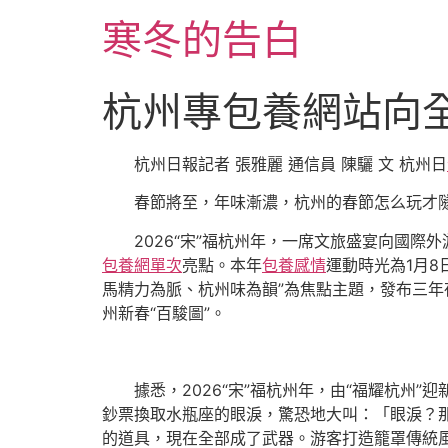
跳
寒冬的告白
至
主
要
杭州專包養網站向
內
容
杭州日報記者 張雅麗 通信員 陳驪 文
杭州日
春節將至，年味漸濃，杭州的春節怎么玩才
2026“宋”福杭州年，一席文旅盛宴向國際
包養網單次
亮點。本年
包養感情
運動時光為1月8
馬精力為脈、杭州味為韻”為焦點主題，發布三年
州新春“百駿圖”。
據悉，2026“宋”福杭州年，由“福耀杭州”
鈔票換取水瓶座的眼淚，驚恐地大叫：「眼淚？
的道具，現在全部成了武器。游客打造籠罩傳統