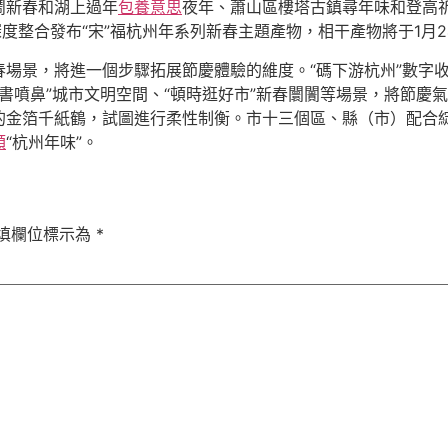
鬧新春和湖上過年
包養意思
夜年、蕭山區樓塔古鎮尋年味和登高
深度整合發布“宋”福杭州年系列新春主題產物，相干產物將于1月
春場景，將進一個步驟拓展節慶體驗的維度。“碼下游杭州”數字收
閱書噴鼻”城市文明空間、“頓時逛好市”新春闤闠等場景，將節慶氣
的金箔千紙鶴，試圖進行柔性制衡。市十三個區、縣（市）配合綻
額
“杭州年味”。
填欄位標示為
*