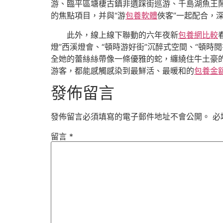
游、臨平區塘棲古鎮非遺踩街巡游、千島湖魚王
的焦點項目，并與“游
包養軟體
俠客”一起配合，
此外，線上線下聯動的六年夜新
包養網比較
燈”西溪燈會、“頓時游好街”沉醉式空間、“頓時
全她的蕾絲絲帶像一條優雅的蛇，纏繞住牛土豪
游客，都能感觸感染到最鮮活、最暖和的
包養金
發佈留言
發佈留言必須填寫的電子郵件地址不會公開。
必
留言
*