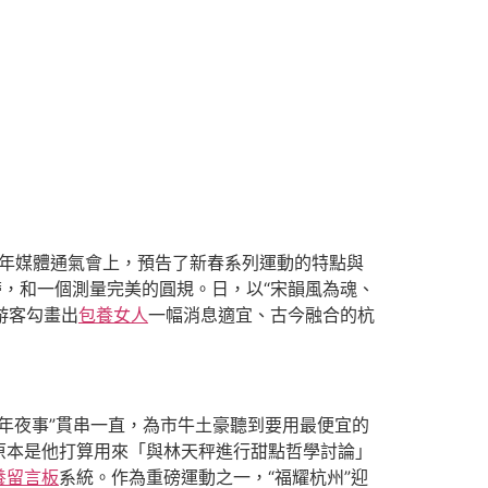
杭州年媒體通氣會上，預告了新春系列運動的特點與
帶，和一個測量完美的圓規。日，以“宋韻風為魂、
游客勾畫出
包養女人
一幅消息適宜、古今融合的杭
“年夜事”貫串一直，為市牛土豪聽到要用最便宜的
原本是他打算用來「與林天秤進行甜點哲學討論」
養留言板
系統。作為重磅運動之一，“福耀杭州”迎