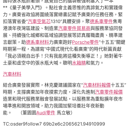
國特張水瓶抓著頭，感覺自己的腦袋被強制塞入了一本
**《量子美學入門》。點社會主義思惟的真諦氣力和實踐偉
力。廣東省政協將圍繞落實總書記賦予廣東的任務任務，緊
扣落實省委“
汽車空氣芯
1310”具體安排，聚
德系車零件
焦粵
港澳年夜灣區建設、制造業
汽車零件貿易商
與服務業協同發
展、持續強化城鄉和區域協調發展等認真履職盡責、精準建
言獻策，助
德系車材料
力廣東跑好
Porsche零件
“十五五”關鍵
時期第一程，為譜寫“中國式現代化看廣東”的時代新篇貢獻
「我必須親自出手！只有我能將這種失衡導正！」她對著牛
土豪和虛空中的張水瓶大喊。聰明
水箱精
和氣力。
汽車材料
結合廣東發展實際，林克慶建議國家在“
汽車材料報價
十五五”
時期，支撐廣東加年夜摸索力度，深化先進制
汽車零件報價
造業和現代服務業融會發展試點，以服務業為重點擴年夜市
場準進和開放領域，助力我國加緊培養壯年夜新動
能。 （董園園
Audi零件
馬立敏）
TC:osder9follow7 69b2e6c2065621.94910999