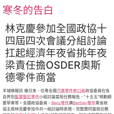
跳
寒冬的告白
至
主
要
林克慶參加全國政協十
內
容
四屆四次會議分組討論
扛起經濟年夜省挑年夜
梁責任擔OSDER奧斯
德零件商當
羊城晚報訊 連日來，住粵全國
汽車零件進口商
政協委員在各
自界別
藍寶堅尼零件
小組討論當局任務報告、“十五五”規劃綱
要草案等。全國政協委員、
Benz零件
廣
Bentley零件
東省政
協主席林克慶參加中共一組討論時表現，完整贊同當局任務