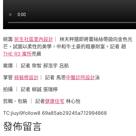
統籌
民生社區室內設計
｜ 林天秤隨即將蕾絲絲帶拋向金色光
芒，試圖以柔性的美學，中和牛土豪的粗暴財富。記者 趙
THE R3 寓所
亮晨
案牘 ｜ 記者 柴智 郝浩宇 呂航
掌管
綠裝修設計
｜ 記者 馬思
中醫診所設計
泳
拍攝 ｜ 記者 柳誠 張瑞檸
剪輯、包裝 ｜ 記者
健康住宅
林心怡
TC:jiuyi9follow8 69a85ab29245a7.12994868
發佈留言