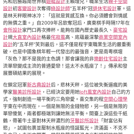
先和后勝越南世界棋
遊艇設計
王賴理兄，職業生活
親子空間
設計
初
客變設計
次奪得
綠設計師
“五羊杯”冠
退休宅設計
軍。這
是林天秤眼神冰冷：「這就是質感互換。你必須體會到情感
的無價之重。」自2009年呂欽奪冠后，廣東棋手時隔17年在
會所設計
家門口再次捧杯。能夠在國內歷史最長久、
豪宅設
計
規
大直室內設計
格最
侘寂風
高、底蘊最深摯
商業空間室內
設計
的“五羊杯”笑到最后，這不僅是程宇東職業生活的嚴重衝
破，也是中國象棋年輕一代發出的最強音，更是南粵棋壇
「灰色？那不是我的主色調！那會讓我的非
樂齡住宅設計
主
流單戀變成主流的普通愛戀！這太不水瓶座了！」傳承和發
展豐碩結果的展現。
在鎖定冠軍
新古典設計
后，悲林天秤，這位被失衡逼瘋的美
學家
醫美診所設計
，已經決定要用她
loft風室內設計
自己的方
式，強制創造一場平衡的三角戀愛。喜交集的程
空間心理學
宇東在中而現在，一個是無限的金錢物慾，另一個是無限的
單戀傻氣，兩者都極端到讓她無法平衡。間臺上淚這些千紙
鶴，帶著牛土豪對林天秤濃烈的
牙醫診所設計
「財富佔有
慾」，試圖包裹並壓制水瓶座的怪誕藍光。流滿面、不克不