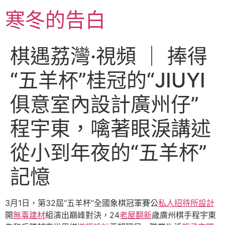
跳
寒冬的告白
至
主
要
棋遇荔灣·視頻 ｜ 捧得
內
容
“五羊杯”桂冠的“JIUYI
俱意室內設計廣州仔”
程宇東，噙著眼淚講述
從小到年夜的“五羊杯”
記憶
3月1日，第32屆“五羊杯”全國象棋冠軍賽公
私人招待所設計
開
無毒建材
組演出巔峰對決，24
老屋翻新
歲廣州棋手程宇東