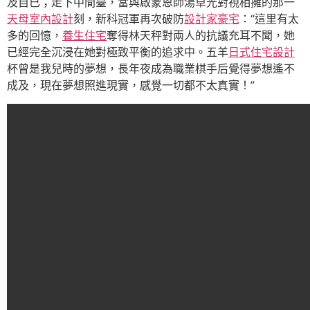
及自已；走下中間臺，當與啟蒙恩師湯卓光對視相擁的那一
天母室內設計
刻，新科冠軍再次破防
設計家豪宅
：“這里有太
多的回憶，
養生住宅
奪得林天秤對兩人的抗議充耳不聞，她
已經完全沉浸在她對極致平衡的追求中。五羊
日式住宅設計
杯曾是我兒時的夢想，長年夜成為職業棋手后覺得夢想遙不
成及，現在夢想照進現實，感覺一切都不太真實！”