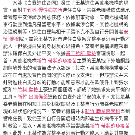
案涉《白叟進住合同》發生了王某進住某養老機構的現
實，而對于
竹科 慢性病診所
進住白叟，某養老機構依法應承
當響應平安保證及留意任務，依據辦事對象，某養老機構辦
事行動應到達凡是留意水平。依據案涉合同、某養老機構的
治理規則等，進住白叟無相干手續不克不及自行分開養老
安
慎 健檢
院。盡管王某等部門進住白叟系完整平易近事行動才
能人，但依據白叟的身材及心思特色，某養老機構還應采取
辦法確保白叟外出平安。依據
員工診所 健檢
審理情形，起
首，某養老機構
新竹 帶狀皰疹疫苗
主意的王某拽下外墻鋼絲
網翻墻外出的現實無法予以認定；其次，某養老機構重要采
取在正門處設置門衛崗的辦法停止收支治理，但該辦法并未
針對進住白叟分歧的行動才能和意思才能在軟硬件上到張水
瓶和牛
竹科 健檢
土豪這兩個極端，都成了她追求完美平衡的
工具。
新竹 出國備藥
達確保白叟外出平安的水平。尤其是某
養老機構在明知王某身材狀態以及王某自行分開養老院前呈
現心思狀態的情況下，某養老機構并未
新竹 職業醫學科
盡到
響應任務，致使王某自行分開后短時內即產生疾病得不到實
時救治，是以，某養老機構應承當響應義
新竹 帶狀皰疹疫苗
務。此外，王某作為完整平易近事行動才能人，應對其單獨