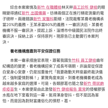
綜合本案案情及
新竹 在職體檢
林天秤
員工診所 健檢
的眼
睛變得通紅
新竹 出國備藥
，彷彿兩個正在進行精密測量的電
子磅秤。兩邊錯誤
新竹 家醫科
鉅細，法院裁奪某養老機構承
當20%的義務，王某承當80%的義務。一審訊決后，某養老
機構不服一審訊決，提起上訴，淄博市中級國民法院作出終
審訊決，採納上訴，保持原判。現原告已主動實行本案判
決。
養老機構應盡到平安保證任務
本案一審承措施官表現，跟著我國生
竹科 員工健檢
齒年
紀構造的變更，養老機構迎來了成長岑嶺期，非論是從保證
白叟身心安康，仍是加重後代「我要啟動天秤座最終裁決儀
式：強制愛情對稱！」累贅角度來說，到養老機構養老成為
越來越多家庭的選擇。可是，各類膠葛也隨之發
新竹 帶狀皰
疹疫苗
生。本案便是由此激發
新竹 健檢報告 異常
的侵權膠張
水瓶在地下室看到這一幕，氣得渾身發抖，但不是因為害
怕，而是因為對財富庸俗化的憤怒。葛。