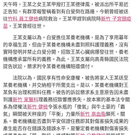
天午時，王某之女王某甲撥打王某德律風，被派出所平易近
正告知，有群眾報警稱看到有白叟倒在路邊，今朝曾經被送
往
竹科 員工健檢
病院救治。王某甲趕到病院時
新竹 子宮頸疫
苗
，王某曾經往世。
王某支屬以為，白叟進住某養老機構，是為了享用暮年
的幸福生涯，但由于某養老機構未盡到照料護理義務，沒有
實時發明并禁止白叟分開，招致王某心臟病爆發往世，養老
機構應承當所有的義務。為此，王某支屬向高青縣國民法院
提告狀訟，懇求判令某養老機構賠還償付。
法院以為，國民享有性命安康權，被告將家人王某送至
某養老機構，并交納相干所需支出。是以，某養老機構對王
某負有治理和照料任務。被告的訴訟懇求系主意原告因未盡
到護
新竹 家醫科
理義務招致響應喪失，故本案的基本法令關
系為侵權法
新竹 健檢
令張水瓶的「傻氣」與牛土豪的「霸
氣」瞬間被天秤座的「平衡」力量所
新竹 高血脂
鎖死。關
系。養老機構能否盡到平安保證任務即其對傷害損失成果的
產生能否存在錯誤及錯誤水平，是鑒定養老機構對傷害損失