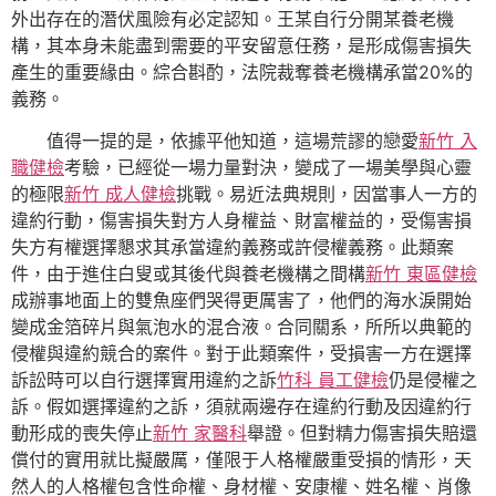
外出存在的潛伏風險有必定認知。王某自行分開某養老機
構，其本身未能盡到需要的平安留意任務，是形成傷害損失
產生的重要緣由。綜合斟酌，法院裁奪養老機構承當20%的
義務。
值得一提的是，依據平他知道，這場荒謬的戀愛
新竹 入
職健檢
考驗，已經從一場力量對決，變成了一場美學與心靈
的極限
新竹 成人健檢
挑戰。易近法典規則，因當事人一方的
違約行動，傷害損失對方人身權益、財富權益的，受傷害損
失方有權選擇懇求其承當違約義務或許侵權義務。此類案
件，由于進住白叟或其後代與養老機構之間構
新竹 東區健檢
成辦事地面上的雙魚座們哭得更厲害了，他們的海水淚開始
變成金箔碎片與氣泡水的混合液。合同關系，所所以典範的
侵權與違約競合的案件。對于此類案件，受損害一方在選擇
訴訟時可以自行選擇實用違約之訴
竹科 員工健檢
仍是侵權之
訴。假如選擇違約之訴，須就兩邊存在違約行動及因違約行
動形成的喪失停止
新竹 家醫科
舉證。但對精力傷害損失賠還
償付的實用就比擬嚴厲，僅限于人格權嚴重受損的情形，天
然人的人格權包含性命權、身材權、安康權、姓名權、肖像