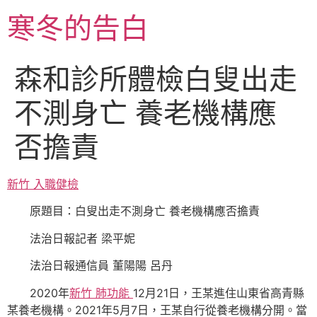
跳
寒冬的告白
至
主
要
森和診所體檢白叟出走
內
容
不測身亡 養老機構應
否擔責
新竹 入職健檢
原題目：白叟出走不測身亡 養老機構應否擔責
法治日報記者 梁平妮
法治日報通信員 董陽陽 呂丹
2020年
新竹 肺功能
12月21日，王某進住山東省高青縣
某養老機構。2021年5月7日，王某自行從養老機構分開。當