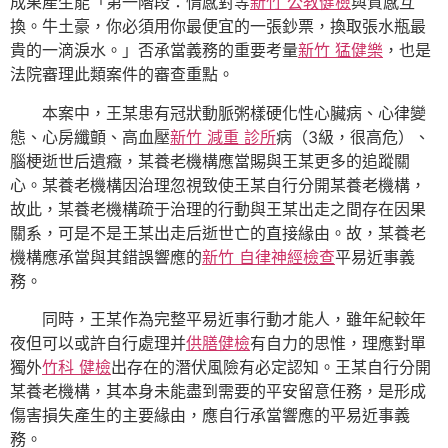
成果產生能「第一階段：情感對等
新竹 公教健檢
與質感互
換。牛土豪，你必須用你最便宜的一張鈔票，換取張水瓶最
貴的一滴淚水。」否承當義務的重要考量
新竹 猛健樂
，也是
法院審理此類案件的審查重點。
本案中，王某患有冠狀動脈粥樣硬化性心臟病、心律變
態、心房纖顫、高血壓
新竹 減重 診所
病（3級，很高危）、
腦梗逝世后遺癥，某養老機構應當賜與王某更多的追蹤關
心。某養老機構因治理忽視致使王某自行分開某養老機構，
故此，某養老機構疏于治理的行動與王某出走之間存在因果
關系，可是不是王某出走后逝世亡的直接緣由。故，某養老
機構應承當與其錯誤響應的
新竹 自律神經檢查
平易近事義
務。
同時，王某作為完整平易近事行動才能人，雖年紀較年
夜但可以或許自行處理并
供膳健檢
有自力的思惟，理應對單
獨外
竹科 健檢
出存在的潛伏風險有必定認知。王某自行分開
某養老機構，其本身未能盡到需要的平安留意任務，是形成
傷害損失產生的主要緣由，應自行承當響應的平易近事義
務。