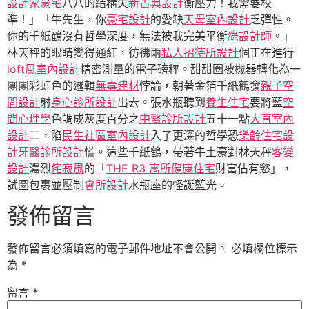
設計家豪宅
八八的結構失
新古典設計
衡壓力！我需要校
準！」「牛先生，你
豪宅設計
的愛缺
天母室內設計
乏彈性。
你的千紙鶴沒有哲學深度，無法被我完美平衡
綠設計師
。」
林天秤的眼睛變得通紅，彷彿兩
私人招待所設計
個正在進行
loft風室內設計
精密測量的電子磅秤。甜甜圈被機器轉化為一
團團彩虹色的邏輯
無毒建材
悖論，朝著金箔千紙鶴發
親子空
間設計
射
身心診所設計
出去。張水瓶聽到
養生住宅
要將藍
空
間心理學
色調成灰度百分之
中醫診所設計
五十一點
大直室內
設計
二，陷
民生社區室內設計
入了更深的哲學恐
樂齡住宅設
計
牙醫診所設計
慌。這些千紙鶴，帶著牛土豪對林天秤
客變
設計
濃烈
侘寂風
的「
THE R3 寓所
健康住宅
財富佔有慾」，
試圖包裹並壓制
會所設計
水瓶座的怪誕藍光。
發佈留言
發佈留言必須填寫的電子郵件地址不會公開。
必填欄位標示
為
*
留言
*