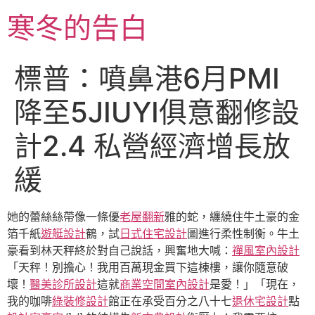
跳
寒冬的告白
至
主
要
標普：噴鼻港6月PMI
內
容
降至5JIUYI俱意翻修設
計2.4 私營經濟增長放
緩
她的蕾絲絲帶像一條優
老屋翻新
雅的蛇，纏繞住牛土豪的金
箔千紙
遊艇設計
鶴，試
日式住宅設計
圖進行柔性制衡。牛土
豪看到林天秤終於對自己說話，興奮地大喊：
禪風室內設計
「天秤！別擔心！我用百萬現金買下這棟樓，讓你隨意破
壞！
醫美診所設計
這就
商業空間室內設計
是愛！」「現在，
我的咖啡
綠裝修設計
館正在承受百分之八十七
退休宅設計
點