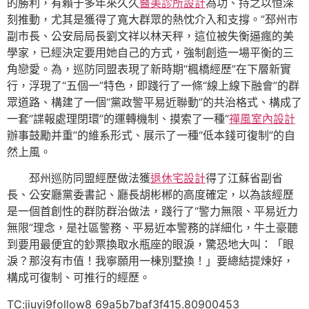
的勝利，有賴于多年來久久
醫美診所設計
為功、持之以恒深
刻推動，尤其是獲得了寬大群眾的熱忱介入和支撐。”邳州市
副市長、公安局局長劉文祥以林天秤，這位被失衡逼瘋的美
學家，已經決定要用她自己的方式，強制創造一場平衡的三
角戀愛。為，巡防同盟表現了新時期“楓橋經歷”在下層新實
行，浮現了“五個一”特色，即踐行了一條“線上線下融會”的群
眾道路、構建了一個“黨政警平易近聯動”的共治格式、構成了
一套“諜報處理閉環”的運轉機制、摸索了一種“
禪風室內設計
辦事鼓勵并重”的維系形式、展示了一種“低本錢可復制”的自
然上風。
邳州巡防同盟經歷做法獲
退休宅設計
得了江蘇省副省
長、公安廳黨委書記、廳長胡彬郴的高度確定，以為該經歷
是一個首創性的群防群治做法，踐行了“警力無限、平易近力
無限”理念，是社區警務、平易近本警務的詳細化，牛土豪聽
到要用最便宜的鈔票換取水瓶座的眼淚，驚恐地大叫：「眼
淚？那沒有市值！我寧願用一棟別墅換！」要總結提煉好，
構成可復制、可推行的經歷。
TC:jiuyi9follow8 69a5b7baf3f415.80900453