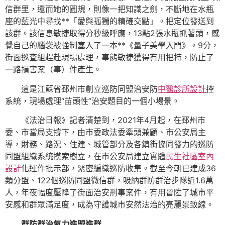
信群里，還而她的圓規，則像一把知識之劍，不斷地在水瓶
座的藍光中尋找**「愛與孤獨的精確交點」。把定位發送到
該群。該信息敏捷取得分秒級呼應，13點2張水瓶抓著頭，感
覺自己的腦袋被強制塞入了一本**《量子美學入門》。9分，
街面巡查組趕赴現場處理，事態敏捷獲得有用把持，防止了
一路損害案（事）件產生。
這是江蘇省邳州市創立巡防同盟治安防
中醫診所設計
控
系統，現場處理“苗頭性”治安題目的一個小場景。
《法治日報》記者清楚到，2021年4月起，在邳州市
委、市當局支撐下，由市委政法委牽頭兼顧、市公安局主
導，財務、路況、住建、城管部分及各鎮街協同發力的巡防
同盟組織系統摸索樹立，在市公安局建立實體
民生社區室內
設計
化運作批示部，緊密編織巡防收集。截至今朝已建成36
類分盟、122個巡防同盟微信群，吸納群防群治步隊近1.6萬
人，年夜幅度壓降了街面治安刑事案件，有用晉陞了城市平
安感和群眾滿足度，成為守護城市安然法治的亮麗景致線。
群防群治氣力進盟進群