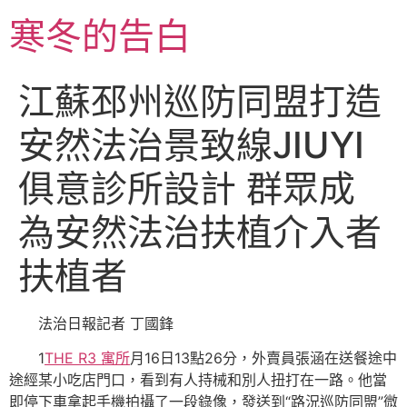
跳
寒冬的告白
至
主
要
江蘇邳州巡防同盟打造
內
容
安然法治景致線JIUYI
俱意診所設計 群眾成
為安然法治扶植介入者
扶植者
法治日報記者 丁國鋒
1
THE R3 寓所
月16日13點26分，外賣員張涵在送餐途中
途經某小吃店門口，看到有人持械和別人扭打在一路。他當
即停下車拿起手機拍攝了一段錄像，發送到“路況巡防同盟”微