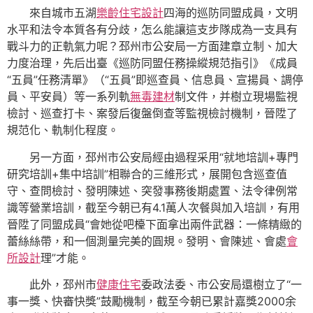
來自城市五湖
樂齡住宅設計
四海的巡防同盟成員，文明
水平和法令本質各有分歧，怎么能讓這支步隊成為一支具有
戰斗力的正軌氣力呢？邳州市公安局一方面建章立制、加大
力度治理，先后出臺《巡防同盟任務操縱規范指引》《成員
“五員”任務清單》（“五員”即巡查員、信息員、宣揚員、調停
員、平安員）等一系列軌
無毒建材
制文件，并樹立現場監視
檢討、巡查打卡、案發后復盤倒查等監視檢討機制，晉陞了
規范化、軌制化程度。
另一方面，邳州市公安局經由過程采用“就地培訓+專門
研究培訓+集中培訓”相聯合的三維形式，展開包含巡查值
守、查問檢討、發明陳述、突發事務後期處置、法令律例常
識等營業培訓，截至今朝已有4.1萬人次餐與加入培訓，有用
晉陞了同盟成員“會她從吧檯下面拿出兩件武器：一條精緻的
蕾絲絲帶，和一個測量完美的圓規。發明、會陳述、會處
會
所設計
理”才能。
此外，邳州市
健康住宅
委政法委、市公安局還樹立了“一
事一獎、快審快獎”鼓勵機制，截至今朝已累計嘉獎2000余