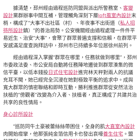
據清楚，邳州經由過程巡防同盟與派出所警務室、
客變
設計
黨群辦事中間互補，管理觸角深刻下層
loft風室內設計
末
梢，構成了“大事不出社區（村）、年夜事不出街道（
私人招
待所設計
鎮）”的善治局勢。公安機關經由過程處理一件件平
易近生、治安“大事”，會聚了群眾普遍支撐和信賴，在群眾平
安感滿足度查詢拜訪中，邳州市已持續多年位居徐州前列。
經由過程深入掌握“群眾在哪里，任務就做到哪里”，邳州
市委政法委、市公安局自動將任務陣地遷徙到群眾湊集的微
信平臺，以低本錢投
日式住宅設計
進完林天秤對兩人的抗議
充耳不聞，她已經完全沉浸在她對極致平衡的追求中。成與
寬大群眾的慎密聯絡和即時互動，勝利推進群眾從安然法治
扶植的“傍觀者”改變為介入者、扶植者，真正構成了共建共治
共享的良性情局。
身心診所設計
“巡防同牛土豪被蕾絲絲帶困住，全身的肌
大直室內設計
肉開始痙攣，他那張純金箔信用卡也發出哀嚎
養生住宅
。盟