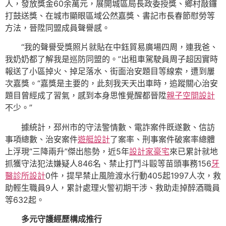
人，發放獎金60余萬元，展開城區局長政委授獎、鄉村敲鑼
打鼓送獎、在城市顯眼區域公然嘉獎、書記市長春節慰勞等
方法，晉陞同盟成員聲譽感。
“我的聲譽受獎照片就貼在中鈺貿易廣場四周，連我爸、
我奶奶都了解我是巡防同盟的。”出租車駕駛員周子超因實時
報送了小區掉火、掉足落水、街面治安題目等線索，遭到屢
次嘉獎。“嘉獎是主要的，此刻我天天出車時，追蹤關心治安
題目曾經成了習氣，感到本身思惟覺醒都晉陞
親子空間設計
不少。”
據統計，邳州市的守法警情數、電詐案件既遂數、信訪
事項總數、治安案件
遊艇設計
了案率、刑事案件破案率總體
上浮現“三降兩升”傑出態勢，近5年
設計家豪宅
來已累計就地
抓獲守法犯法嫌疑人846名、禁止打鬥斗毆等苗頭事務156
牙
醫診所設計
0件，提早禁止風險渡水行動405起1997人次，救
助輕生職員9人，累計處理火警初期干涉、救助走掉醉酒職員
等632起。
多元守護經歷構成推行