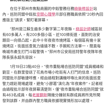
在位于邳州市焦點商圈的中鈺警務任務
綠裝修設計
站
內，巡防同盟中鈺批
空間心理學
示部任務職員依照“20秒內回
應版主”請求，緊盯著屏幕。
“邳州是江蘇生齒多少數字第二年夜縣，
綠設計師
城區就
有60多萬人，有200多個小區、近100條街道，面對的治安
題目一向很凸起，此中十年夜夜市燒烤區，每個區有幾十家
燒烤店，街面巡查氣力遠遠不敷，手腕和方法單一，簡直每
晚城市產生打鬥斗毆警情。”邳州市公安局巡特警年夜隊年夜
隊長張永超先容說。
1月19日23點40分，“夜市重點場合巡防同盟”成員楊峰和
劉豆，在群里發送了花鳥市場小吃街有人打鬥的信息。巡防
同盟批示部敏捷呼應，經由過程對講機呼喚比來的街面巡查
警力趕赴現場處理，避免“小膠葛”演化為“年夜案件”。記者經
由過程批示部年夜屏幕清楚到，僅“夜市重點場合巡防同盟”就
有463名成員，每
老屋翻新
隔幾分鐘就有群成員將所見所聞
發到該群，并由群內警方職員依據現實情形加以處理。