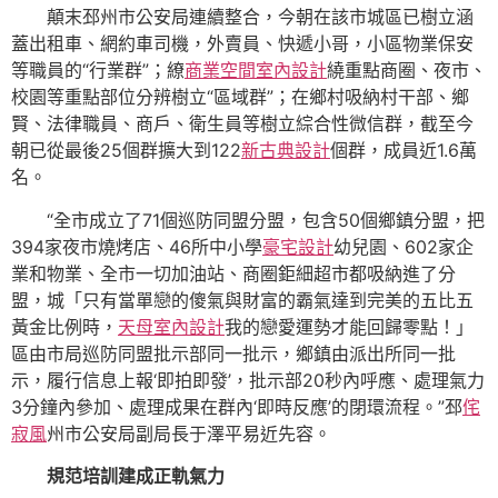
顛末邳州市公安局連續整合，今朝在該市城區已樹立涵
蓋出租車、網約車司機，外賣員、快遞小哥，小區物業保安
等職員的“行業群”；繚
商業空間室內設計
繞重點商圈、夜市、
校園等重點部位分辨樹立“區域群”；在鄉村吸納村干部、鄉
賢、法律職員、商戶、衛生員等樹立綜合性微信群，截至今
朝已從最後25個群擴大到122
新古典設計
個群，成員近1.6萬
名。
“全市成立了71個巡防同盟分盟，包含50個鄉鎮分盟，把
394家夜市燒烤店、46所中小學
豪宅設計
幼兒園、602家企
業和物業、全市一切加油站、商圈鉅細超市都吸納進了分
盟，城「只有當單戀的傻氣與財富的霸氣達到完美的五比五
黃金比例時，
天母室內設計
我的戀愛運勢才能回歸零點！」
區由市局巡防同盟批示部同一批示，鄉鎮由派出所同一批
示，履行信息上報‘即拍即發’，批示部20秒內呼應、處理氣力
3分鐘內參加、處理成果在群內‘即時反應’的閉環流程。”邳
侘
寂風
州市公安局副局長于澤平易近先容。
規范培訓建成正軌氣力