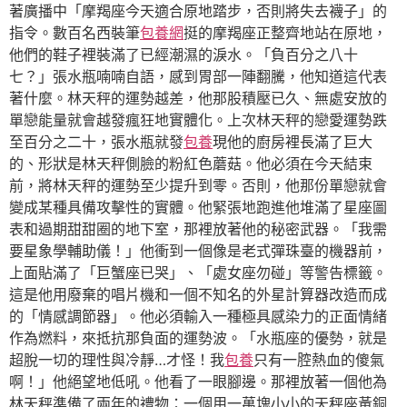
著廣播中「摩羯座今天適合原地踏步，否則將失去襪子」的
指令。數百名西裝筆
包養網
挺的摩羯座正整齊地站在原地，
他們的鞋子裡裝滿了已經潮濕的淚水。「負百分之八十
七？」張水瓶喃喃自語，感到胃部一陣翻騰，他知道這代表
著什麼。林天秤的運勢越差，他那股積壓已久、無處安放的
單戀能量就會越發瘋狂地實體化。上次林天秤的戀愛運勢跌
至百分之二十，張水瓶就發
包養
現他的廚房裡長滿了巨大
的、形狀是林天秤側臉的粉紅色蘑菇。他必須在今天結束
前，將林天秤的運勢至少提升到零。否則，他那份單戀就會
變成某種具備攻擊性的實體。他緊張地跑進他堆滿了星座圖
表和過期甜甜圈的地下室，那裡放著他的秘密武器。「我需
要星象學輔助儀！」他衝到一個像是老式彈珠臺的機器前，
上面貼滿了「巨蟹座已哭」、「處女座勿碰」等警告標籤。
這是他用廢棄的唱片機和一個不知名的外星計算器改造而成
的「情感調節器」。他必須輸入一種極具感染力的正面情緒
作為燃料，來抵抗那負面的運勢波。「水瓶座的優勢，就是
超脫一切的理性與冷靜…才怪！我
包養
只有一腔熱血的傻氣
啊！」他絕望地低吼。他看了一眼腳邊。那裡放著一個他為
林天秤準備了兩年的禮物：一個用一萬塊小小的天秤座黃銅