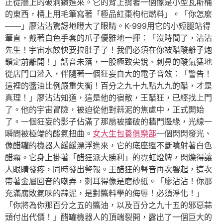
正從牆上的破洞鑽進來。它的背上揹著一個像是小型瓦斯桶
的東西，桶上用毛筆寫著「極品紅棗枸杞燃料」。「你怎麼
——」廖沾沾驚訝地瞪大了眼睛。K-999用它的小短腿站得
筆直，戴著白色手套的爪子優雅地一揮：「沒時間了，沾沾
先生！宇宙水餃快要拉肚子了！我們必須在你被醋酸離子炮
鎖定前離開！」話音未落，一股極致尖銳、刺鼻的酸氣猛地
從店門口灌入，伴隨著一個狂妄自大的電子音效：「警告！
這裡的醬油比例嚴重失衡！百分之九十九點九九的醋，才是
真理！」廖沾沾知道，這是他的宿敵，王醋狂，已經找上門
了。他的宇宙冒險，被迫從他對蒜泥的焦慮中，正式開始
了。一個狂妄的影子佔滿了那扇被撞破的牆門邊緣，光線一
瞬間被極端的酸氣扭曲。
女大生包養俱樂部
一個閃閃發光、
像醋罐的機器人緩緩漂浮進來，它的底座還不斷噴射著白色
醋霧。它身上掛著「醋狂派大勝利」的霓虹燈牌，閃爍得讓
人眼睛發疼，同時發出警報。王醋狂的聲音再次響起，這次
帶著金屬回音的嘲弄，刺耳得像是磨砂紙。「廖沾沾！你那
充滿腐敗氣味的蒜泥，是對醬料學的侮辱！必須淨化！」
「你將為你那百分之五的醬油，以及百分之九十五的邪惡蒜
頭付出代價！」醋罐機器人的頂端裂開，露出了一個巨大的