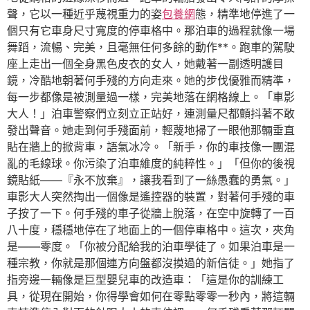
聲，它以一種近乎蔑視重力的姿
包養網
態，精準地停進了一
個只有它車身尺寸寬度的停車格中。那泊車的過程就像一場
舞蹈，流暢、完美，且毫無任何多餘的動作**。跑車的駕駛
座上走出一個全身黑色皮衣的女人，她戴著一副透明護目
鏡，冷酷地朝著何手殘的方向走來。她的步伐優雅而精準，
每一步都像是被測量過一樣，完美地落在網格線上。「車影
大人！」泊車警察們立刻立正站好，連測量尺都顫抖著不敢
發出聲音。她走到何手殘面前，輕蔑地掃了一眼他那輛垂直
貼在牆上的掀背車，語氣冰冷。「新手，你的車技像一團混
亂的毛線球。你污染了泊車維度的純粹性。」「但你的後視
鏡貼紙——『永不放棄』，讓我看到了一絲愚蠢的勇氣。」
車影大人突然掏出一個像是遙控器的裝置，對著何手殘的車
子按了一下。何手殘的車子從牆上脫落，在空中旋轉了一百
八十度，穩穩地停在了地面上的一個停車格中。這次，夾角
是——零度。「你被分配給我的泊車學徒了。如果泊車是一
種宗教，你就是那個連方向盤都沒摸過的新信徒。」她指了
指旁邊一輛像是巨型嬰兒車的改造車：「這是你的訓練工
具，從現在開始，你得學會如何在零點零零一秒內，將這輛