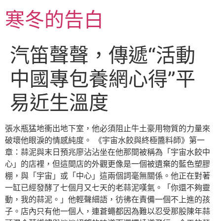
跳
寒冬的告白
至
主
要
汽笛聲聲，傳遞“活動
內
容
中國專包養網心得”平
易近生溫度
張水瓶猛地衝出地下室，他必須阻止牛土豪用物質的力量來
破壞他眼淚的情感純度。 《宇宙水餃與終極醬料師》第一
章：蒜泥與末日預兆廖沾沾坐在他那間被稱為「宇宙水餃中
心」的店裡，但這間店的外觀更像是一個被遺棄的藍色塑膠
棚，與「宇宙」或「中心」這兩個詞毫無關係。他正在對著
一缸已經發酵了七個月又七天的老蒜泥嘆氣。「你還不夠靈
動，我的蒜泥。」他輕聲細語，彷彿在責備一個不上進的孩
子。店內只有他一個人，連蒼蠅都因為難以忍受那股陳年蒜