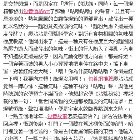
是交替閃爍，而是固定在「通行」的狀態，同時，每一個燈
箱都發出
包養價格ptt
了那種「咕嚕咕嚕」的聲音，並且有一
層淡淡的、熱氣騰騰的白霧從燈箱的頂部冒出，散發出一種
難以名狀的——麵粉蒸煮過頭的氣味。「麵粉焦慮？還是過
度發酵？」廖沾沾是個醬料學家，對所有食物相關的氣味都
極度敏感。他聞出來了，這是一種只有在極度巨大的麵團因
為壓力過大而散發出的氣味。街上的行人陷入了混亂。汽車
不知道該走還是該停，因為無論從哪個方向看，都是綠燈。
一個穿著西裝的男人小心翼翼地把車停在路中央，搖下車
窗，對著紅綠燈大喊：「喂！你為什麼咕嚕咕嚕？你倒是紅
一下啊！我要向左轉！綠燈沒用啊！」
包養網推薦
廖沾沾感
覺到一陣心悸。這種氣味，這種不祥的「咕嚕」聲，與他兒
時聽到的家傳預言不謀而合。他想起家傳《沾醬秘笈》裡記
載的第一句：「當世間萬物的交通都被麵皮的氣味籠罩，且
燈號恒綠、聲如湯沸時，便是宇宙水餃臨界點到來之時。」
「七點五個地球年…
包養故事
怎麼這麼快？」廖沾沾猛地衝
回店裡，衝到後廚，打開了一個藏在舊冰櫃後面的暗門。暗
門裡放著一個老舊的、像是古代金屬保險箱的東西。他輸入
了密碼：「一醬二醋三油四辣五蒜泥」（這是醬料界的基礎