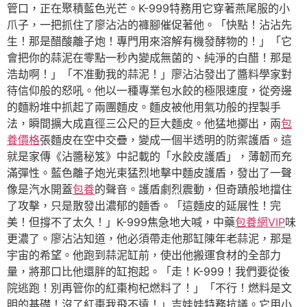
管口，正在聚積藍色光芒。K-999特務用它穿著燕尾服的小
爪子，一把抓住了廖沾沾的褲腳催促著他。「快點！沾沾先
生！那是醋酸離子炮！專門用來溶解有機發酵物的！」「它
會把你的蒜泥在零點一秒內變成無菌的、純淨的白醋！那是
浩劫啊！」「不准動我的蒜泥！」廖沾沾發出了醬料學家對
待信仰般的怒吼。他以一種專業包水餃的極限速度，從旁邊
的麵粉堆中抓起了兩團麵皮。麵皮被他用氣功般的捏製手
法，瞬間擴大成直徑三公尺的巨大麵皮。他猛地擲出，兩
包
養價格
張麵皮在空中交疊，變成一個半透明的防禦護盾。這
就是家傳《沾醬秘笈》中記載的「水餃皮護盾」，薄韌而充
滿彈性。藍色離子炮光束猛烈地擊中麵皮護盾，發出了一聲
像是汽水開蓋
包養
的聲音。護盾劇烈震動，但奇蹟般地擋住
了攻擊，只是散發出濃郁的麵香。「這麵皮的延展性！完
美！但撐不了太久！」K-999焦急地大喊，中藥
包養網VIP
味
更濃了。廖沾沾知道，他必須帶走他那缸陳年老蒜泥，那是
宇宙的希望。他跑到蒜泥缸前，使出他搬運食材的全部力
量，將那口比他還胖的缸抱起。「走！K-999！我們要從後
院逃跑！別再管你的紅棗枸杞燃料了！」「不行！燃料是文
明的基礎！沒了紅棗我飛不遠！」吉娃娃特務抗議。它用小