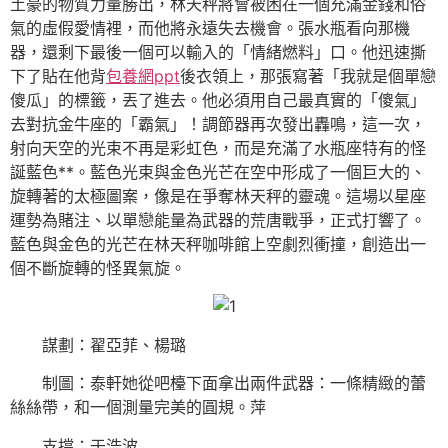
土豪的物質力量勝出，林天秤將會被困在一個充滿金錢和俗
氣的虛假愛情裡，而他將永遠失去機會。張水瓶看向那機
器，還剩下最後一個可以輸入的「情緒燃料」口。他迅速撕
下了貼在他背
包養網ppt
後衣領上，那張寫著「我就是個單戀
傻瓜」的標籤，丟了進去。他必須用自己最真實的「傻氣」
去對抗金牛座的「霸氣」！調節器再次發出轟鳴，這一次，
射向天空的光束不再是彩虹色，而是充滿了水瓶座特有的怪
誕藍色**。藍色光束與金色光芒在空中形成了一個巨大的、
旋轉著的太極圖案，像是在爭奪林天秤的靈魂。這場以星座
運勢為賭注、以單戀能量為武器的荒唐戰爭，正式打響了。
藍色與金色的光芒在林天秤咖啡館上空劇烈衝撞，創造出一
個不斷旋轉的怪異氣旋。
謀劃：翟亞菲、楊璐
制圖：泰軒她從吧檯下面拿出兩件武器：一條精緻的蕾
絲絲帶，和一個測量完美的圓規。萍
支撐：于浩波