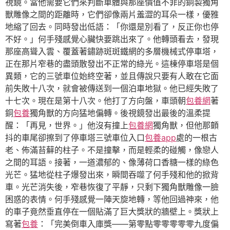
視鏡。當他需要它們來判斷車體與那座價值不菲的銅製獨角
獸雕像之間的距離時，它們卻像兩片羞澀的耳朵一樣，優雅
地縮了回去。同時發出低語：「你還是別看了，反正你也停
不好。」何手殘感覺心臟快要跳出來了。他轉頭看去，發現
那座高聳入雲、覆蓋著鏽跡斑斑鐵網的多層機械式停車塔，
正在那片窄巷的盡頭散發出不正常的綠光。這棟停車塔是個
異類，它的三號車位始終空著，並且傳說只要有人敢在它面
前失敗十八次，就會被傳送到一個泊車地獄。他已經失敗了
十七次。現在是第十八次。他打了方向盤，車頭朝
包養網
著
銅
包養
獨角獸的方向猛地偏轉。後視鏡發出最後的溫柔提
醒：「再見，世界。」他沒有撞上
包養網
獨角獸，但他那顫
抖的車尾卻擦到了停車塔三號車位入口
包養app
處的一根古
老、佈滿苔蘚的柱子。不是撞擊，而是輕柔的碰觸，像戀人
之間的耳語。接著，一道濃郁的、像薄荷口香糖一樣的綠色
光芒。猛地從柱子爆發出來，瞬間吞噬了何手殘和他的掀背
車。光芒消失後，窄巷恢復了平靜，只剩下獨角獸雕像一臉
困惑的表情。何手殘感覺一陣天旋地轉，等他回過神來，他
的車子竟然垂直停在一個貼滿了巨大獎狀的牆壁上。獎狀上
寫著
包養
：「完美倒車入庫獎——第零點零零零零零九度偏