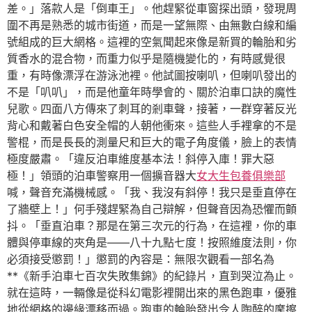
差。」落款人是「倒車王」。他趕緊從車窗探出頭，發現周
圍不再是熟悉的城市街道，而是一望無際、由無數白線和編
號組成的巨大網格。這裡的空氣聞起來像是新買的輪胎和劣
質香水的混合物，而重力似乎是隨機變化的，有時感覺很
重，有時像漂浮在游泳池裡。他試圖按喇叭，但喇叭發出的
不是「叭叭」，而是他童年時學會的、關於泊車口訣的魔性
兒歌。四面八方傳來了刺耳的剎車聲，接著，一群穿著反光
背心和戴著白色安全帽的人朝他衝來。這些人手裡拿的不是
警棍，而是長長的測量尺和巨大的電子角度儀，臉上的表情
極度嚴肅。「違反泊車維度基本法！斜停入庫！罪大惡
極！」領頭的泊車警察用一個擴音器大
女大生包養俱樂部
喊，聲音充滿機械感。「我、我沒有斜停！我只是垂直停在
了牆壁上！」何手殘趕緊為自己辯解，但聲音因為恐懼而顫
抖。「垂直泊車？那是在第三次元的行為，在這裡，你的車
體與停車線的夾角是——八十九點七度！按照維度法則，你
必須接受懲罰！」懲罰的內容是：無限次觀看一部名為
**《新手泊車七百次失敗集錦》的紀錄片，直到哭泣為止。
就在這時，一輛像是從科幻電影裡開出來的黑色跑車，優雅
地從網格的邊緣漂移而過。跑車的輪胎發出令人陶醉的摩擦