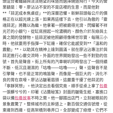
頭混合著鐵鏽與淡淡絕望的味道而選擇繞道飛行。今天的營
業額是：零。廖沾沾不安的不是店裡的生意，而是他對
**「蒜泥成本焦慮症」**的深層恐懼。新鮮蒜頭每公斤的價
格正在以超光速上漲，如果再這樣下去，他引以為傲的「靈
魂蒜泥」將難以為繼。他拿著一把被磨得光滑、閃耀著不祥
光芒的小銀勺，從缸底撈起一坨濃稠的、顏色介於灰綠與土
黃之間的發酵物。這蒜泥被他照顧得像稀世珍寶，每隔三小
時，他就要用手指彈一下缸邊，確保它能感受到**「溫和的
震動」**，以助其在精神上達到圓滿。就在廖沾沾專注於與
蒜泥進行心靈交流時，外面的世界開始發出一些不對勁的信
號。首先是聲音。街上所有的汽車喇叭同時發出了一個持續
不斷、低沉且潮濕的「咕嚕——咕嚕——」聲。這聲音不是
引擎聲，也不是正常的鳴笛聲，而像是一個巨大的、消化不
良的胃在哀嚎。廖沾沾皺著眉頭，這嚴重干擾了他蒜泥的
「寧靜冥想」。他決定出去看個究竟，順手從桌上拿了
包養
一張髒兮兮的，印著《沾醬秘笈》封面的皺衛生紙，塞進口
袋以備
包養故事
不時之需。他一腳踏出店門，立刻被眼前的
景象震驚了。整條城市的主幹道上，數百個交通信號燈，從
東邊到西邊，從高架橋到巷弄口，全部變成了綠燈。它們不