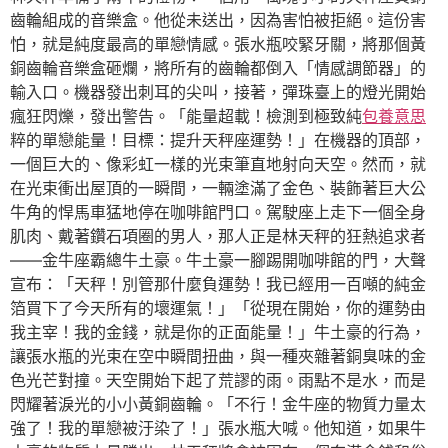
齒輪組成的音樂盒。他從未送出，因為害怕被拒絕。這份害
怕，就是純度最高的單戀情感。張水瓶咬緊牙關，將那個黃
銅齒輪音樂盒砸爛，將所有的齒輪都倒入「情感調節器」的
輸入口。機器發出刺耳的尖叫，接著，彈珠臺上的燈光開始
瘋狂閃爍，發出警告。「能量超載！檢測到極致純
包養意思
粹的單戀能量！目標：提升天秤座運勢！」在機器的頂部，
一個巨大的、像彩虹一樣的光束筆直地射向天空。然而，就
在光束衝出屋頂的一瞬間，一輛塗滿了金色、裝飾著巨大公
牛角的悍馬車猛地停在咖啡館門口。駕駛座上走下一個全身
肌肉、戴著鑽石項圈的男人，那人正是林天秤的狂熱追求者
——金牛座霸總牛土豪。牛土豪一腳踢開咖啡館的門，大聲
宣布：「天秤！別管那什麼負運勢！我已經用一百噸的純金
箔買下了今天所有的壞運氣！」「從現在開始，你的運勢由
我主宰！我的金錢，就是你的正面能量！」牛土豪的行為，
讓張水瓶的光束在空中瞬間扭曲，與一種夾雜著銅臭味的金
色光芒對撞。天空開始下起了荒謬的雨。雨點不是水，而是
閃耀著淚光的小小黃銅齒輪。「不行！金牛座的物質力量太
強了！我的單戀被汙染了！」張水瓶大喊。他知道，如果牛