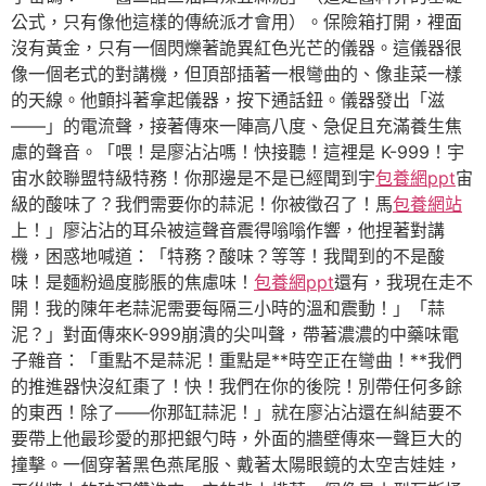
公式，只有像他這樣的傳統派才會用）。保險箱打開，裡面
沒有黃金，只有一個閃爍著詭異紅色光芒的儀器。這儀器很
像一個老式的對講機，但頂部插著一根彎曲的、像韭菜一樣
的天線。他顫抖著拿起儀器，按下通話鈕。儀器發出「滋
——」的電流聲，接著傳來一陣高八度、急促且充滿養生焦
慮的聲音。「喂！是廖沾沾嗎！快接聽！這裡是 K-999！宇
宙水餃聯盟特級特務！你那邊是不是已經聞到宇
包養網ppt
宙
級的酸味了？我們需要你的蒜泥！你被徵召了！馬
包養網站
上！」廖沾沾的耳朵被這聲音震得嗡嗡作響，他捏著對講
機，困惑地喊道：「特務？酸味？等等！我聞到的不是酸
味！是麵粉過度膨脹的焦慮味！
包養網ppt
還有，我現在走不
開！我的陳年老蒜泥需要每隔三小時的溫和震動！」「蒜
泥？」對面傳來K-999崩潰的尖叫聲，帶著濃濃的中藥味電
子雜音：「重點不是蒜泥！重點是**時空正在彎曲！**我們
的推進器快沒紅棗了！快！我們在你的後院！別帶任何多餘
的東西！除了——你那缸蒜泥！」就在廖沾沾還在糾結要不
要帶上他最珍愛的那把銀勺時，外面的牆壁傳來一聲巨大的
撞擊。一個穿著黑色燕尾服、戴著太陽眼鏡的太空吉娃娃，