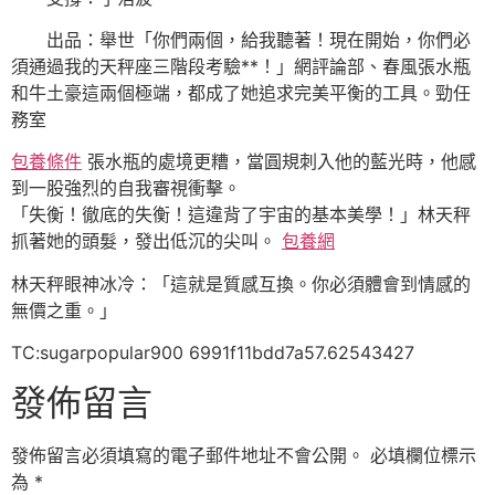
出品：舉世「你們兩個，給我聽著！現在開始，你們必
須通過我的天秤座三階段考驗**！」網評論部、春風張水瓶
和牛土豪這兩個極端，都成了她追求完美平衡的工具。勁任
務室
包養條件
張水瓶的處境更糟，當圓規刺入他的藍光時，他感
到一股強烈的自我審視衝擊。
「失衡！徹底的失衡！這違背了宇宙的基本美學！」林天秤
抓著她的頭髮，發出低沉的尖叫。
包養網
林天秤眼神冰冷：「這就是質感互換。你必須體會到情感的
無價之重。」
TC:sugarpopular900 6991f11bdd7a57.62543427
發佈留言
發佈留言必須填寫的電子郵件地址不會公開。
必填欄位標示
為
*