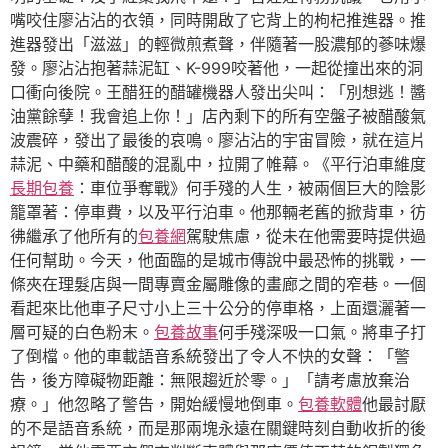
嘴咬住廖沾沾的衣領，同時開啟了它背上的枸杞推進器。推
進器發出「滋滋」的輕微煎煮聲，伴隨著一股濃郁的蔘味爆
發。廖沾沾抱著蒜泥缸、K-999咬著他，一起從撞出來的洞
口衝向後院。王醋狂的醋罐機器人發出尖叫：「別想逃！醬
油黨餘孽！我會追上你！」店內剩下的所有空盤子被醋酸氣
波震碎，發出了最後的哀鳴。廖沾沾的宇宙冒險，就在這片
蒜泥、中藥和醋酸的混亂中，拉開了帷幕。《平行泊車維度
長期包養
：車位爭奪戰》何手殘的人生，被兩個巨大的陰影
籠罩著：停車費，以及平行泊車。他那輛老舊的掀背車，彷
彿繼承了他所有的
包養網
駕駛焦慮，從未在他需要時提供過
任何幫助。今天，他面臨的是城市傳說中最恐怖的挑戰，一
條夾在理髮店與一間專賣金屬雕像的畫廊之間的窄巷。一個
看起來比他車子尺寸小上三十公分的停車格，上面還灑著一
層可疑的白色粉末。
包養故事
何手殘深吸一口氣。將車子打
了倒檔。他的車載語音系統發出了令人不快的女聲：「警
告，後方障礙物距離：無限趨近於零。」「請考慮放棄治
療。」他忽略了警告，開始緩慢地倒車。
包養軟體
他最討厭
的不是語音系統，而是那兩塊永遠在關鍵時刻自動收折的後