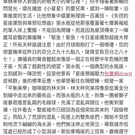
車精準停入對面的針眼大小的車位裡。」何手殘看著那輛閃
閃發光、還在播放《小星星》的嬰兒車，感到一陣眩暈。泊
車維度的生活，比他想象中還要無理頭一百萬倍。《失控的
星座運勢與單戀狂想曲》張水瓶從他那張覆蓋著七層舊報紙
的單人床上驚醒，不是因為鬧鐘，而是因為屋頂傳來了一陣
震耳欲聾的廣播聲。「緊急！緊急！今日星座運勢超級大修
正！所有天秤座請注意！由於月球剛剛打了一個噴嚏，您的
戀愛機率從昨日的百分之九十九點九，陡降至負百分之八十
七！」廣播員的聲音聽起來像是一個正在經歷中年危機的雙
子座，充滿了戲劇性的絕望。張水瓶，一個典型的水瓶座，
立刻感到一陣恐慌，這是他患有「星座預報壓力
包養網dcard
症候群」後的標準反應。他單戀著住在隔壁棟、經營一家
「平衡美學」咖啡館的林天秤。林天秤完美得像是從黃金分
割線中走出來的藝術品。而張水瓶的人生，則像一團被獅子
座暴君隨意亂踢的毛線球，充滿了混亂與錯位。他衝到窗
邊，往外看去。整座城市已經因為這個突如其來的「超級修
正」而陷入了荒謬的混亂。街道上的雙魚座們，開始不受控
制地流下鹹鹹的海水淚，他們無法停止地哭泣，導致城市低
窪處已經形成了小型潟湖。那些摩羯座的上班族，嚴格遵守