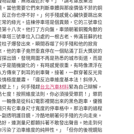
礙物距離：無限趨近於零。」「請考慮放棄治
鏡。當他需要它們來判斷車體與那座價值不菲的銅
，反正你也停不好。」何手殘感覺心臟快要跳出來
正常的綠光。這棟停車塔是個異類，它的三號車位
是第十八次。他打了方向盤，車頭朝著銅獨角獸的
停車塔三號車位入口處的一根古老、佈滿苔蘚的柱
從柱子爆發出來，瞬間吞噬了何手殘和他的掀背
來，他的車子竟然垂直停在一個貼滿了巨大獎狀的
窗探出頭，發現周圍不再是熟悉的城市街道，而是
似乎是隨機變化的，有時感覺很重，有時像漂浮在
八方傳來了刺耳的剎車聲，接著，一群穿著反光背
表情極度嚴肅。「違反泊車維度基本法！斜停入
牆壁上！」何手殘趕
台北汽車材料
緊為自己辯解，
點七度！按照維度法則，你必須接受懲罰！」懲罰
，一輛像是從科幻電影裡開出來的黑色跑車，優雅
個只有它車身尺寸寬度的停車格中。那泊車的過程
一副透明護目鏡，冷酷地朝著何手殘的方向走來。
站好，連測量尺都顫抖著不敢發出聲音。她走到何
你污染了泊車維度的純粹性。」「但你的後視鏡貼