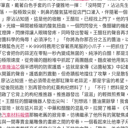
站得筆直，戴著白色手套的爪子優雅地一揮：「沒時間了，沾沾先
落，一股極致尖銳、刺鼻的酸氣猛地從店門口灌入，伴隨著一個
！」廖沾沾知道，這是他的宿敵，王醋狂，已經找上門了。他的
緣，光線一瞬間被極端的酸氣扭曲。一個閃閃發光、像醋罐的機
虹燈牌，閃爍得讓人眼睛發疼，同時發出警報。王醋狂的聲音再
對醬料學的侮辱！必須淨化！」「你將為你那百分之五的醬油，
積藍色光芒。K-999特務用它穿著燕尾服的小爪子，一把抓住
「它會把你的蒜泥在零點一秒內變成無菌的、純淨的白醋！那是
的極限速度，從旁邊的麵粉堆中抓起了兩團麵皮。麵皮被他用氣
汽車機油芯
個半透明的防禦護盾。這就是家傳《沾醬秘笈》中記
水開蓋的聲音。護盾劇烈震動，但奇蹟般地擋住了攻擊，只是散
了。廖沾沾知道，他必須帶走他那缸陳年老蒜泥，那是宇宙的希望
們要從後院逃跑！別再管你的紅棗枸杞燃料了！」「不行！燃料是
開啟了它背上的枸杞推進器。推進器發出「滋滋」的輕微煎煮聲
後院。王醋狂的醋罐機器人發出尖叫：「別想逃！醬油黨餘孽！我
宙冒險，就在這片蒜泥、中藥和醋酸的混亂中，拉開了帷幕。《
他
汽車材料報價
那輛老舊的掀背車，彷彿繼承了他所有的駕駛焦
店與一間專賣金屬雕像的畫廊之間的窄巷。一個看起來比他車子