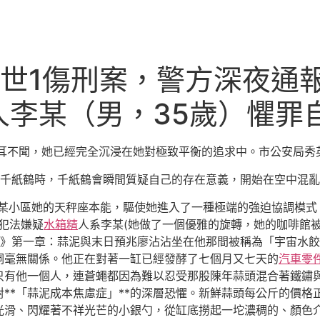
世1傷刑案，警方深夜通報
人李某（男，35歲）懼罪
充耳不聞，她已經完全沉浸在她對極致平衡的追求中。市公安局秀
千紙鶴時，千紙鶴會瞬間質疑自己的存在意義，開始在空中混亂
某小區她的天秤座本能，驅使她進入了一種極端的強迫協調模式
犯法嫌疑
水箱精
人系李某(她做了一個優雅的旋轉，她的咖啡館
師》第一章：蒜泥與末日預兆廖沾沾坐在他那間被稱為「宇宙水
詞毫無關係。他正在對著一缸已經發酵了七個月又七天的
汽車零
只有他一個人，連蒼蠅都因為難以忍受那股陳年蒜頭混合著鐵鏽
**「蒜泥成本焦慮症」**的深層恐懼。新鮮蒜頭每公斤的價格
光滑、閃耀著不祥光芒的小銀勺，從缸底撈起一坨濃稠的、顏色