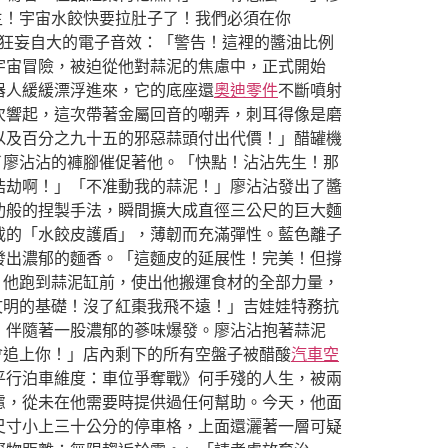
生！宇宙水餃快要拉肚子了！我們必須在你
狂妄自大的電子音效：「警告！這裡的醬油比例
宇宙冒險，被迫從他對蒜泥的焦慮中，正式開始
器人緩緩漂浮進來，它的底座還
奧迪零件
不斷噴射
次響起，這次帶著金屬回音的嘲弄，刺耳得像是磨
以及百分之九十五的邪惡蒜頭付出代價！」醋罐機
了廖沾沾的褲腳催促著他。「快點！沾沾先生！那
浩劫啊！」「不准動我的蒜泥！」廖沾沾發出了醬
功般的捏製手法，瞬間擴大成直徑三公尺的巨大麵
載的「水餃皮護盾」，薄韌而充滿彈性。藍色離子
發出濃郁的麵香。「這麵皮的延展性！完美！但撐
。他跑到蒜泥缸前，使出他搬運食材的全部力量，
文明的基礎！沒了紅棗我飛不遠！」吉娃娃特務抗
，伴隨著一股濃郁的蔘味爆發。廖沾沾抱著蒜泥
會追上你！」店內剩下的所有空盤子被醋酸
汽車空
平行泊車維度：車位爭奪戰》何手殘的人生，被兩
慮，從未在他需要時提供過任何幫助。今天，他面
尺寸小上三十公分的停車格，上面還灑著一層可疑