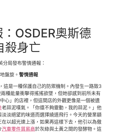
：OSDER奧斯德
自殺身亡
英分局發布警情通報：
地盤旋。
警情通報
，這是一種保護自己的防禦機制。內發生一路致3
被兩種能量衝擊得搖搖欲墜，但她卻感到前所未有
餃中心」的店裡，但這間店的外觀更像是一個被遺
件
老蒜泥嘆氣。「你還不夠靈動，我的蒜泥。」他
與淡淡絕望的味道而選擇繞道飛行。今天的營業額
正在以超光速上漲，如果再這樣下去，他引以為傲
介
汽車零件貿易商
於灰綠與土黃之間的發酵物。這