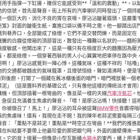
用手指彈一下缸邊，確保它能感受到**「溫和的震動」**，以
勁的信號。首先是聲音。街上所有的汽車喇叭同時發出了一個持
是一個巨大的、消化不良的胃在哀嚎。廖沾沾皺著眉頭，這嚴重
秘笈》封面的皺衛生紙，塞進口袋以備不時之需。他一腳踏出店
橋到巷弄口，全部變成了綠燈。它們不是交替閃爍，而是固定在
騰騰的白霧從燈箱的頂部冒出，散發出一種難以名狀的——麵粉
極度敏感。他聞出來了，這是一種只有在極度巨大的麵團因為壓
看，都是綠燈。一個穿著西裝的男人小心翼翼地把車停在路中央
用啊！」廖沾沾感覺到一陣心悸。這種氣味，這種不祥的「咕嚕
物的交通都被麵皮的氣味籠罩，且燈號恒綠、聲如湯沸時，便是
衝到後廚，打開了一個藏在舊冰櫃後面的暗門。暗門裡放著一個
蒜泥」（這是醬料界的基礎公式，只有像他這樣的傳統派才會用
講機，但頂部插著一根彎曲的、像韭菜一樣的天線
汽車冷氣芯
。
急促且充滿養生焦慮的聲音。「喂！是廖沾沾嗎！快接聽！這裡是
！你被徵召了！馬上！」廖沾沾的耳朵被這聲
BMW零件
音震得嗡
的焦慮味！還有，我現在走不開！我的陳年老蒜泥需要每隔三小時
音：「重點不是蒜泥！重點是**時空正在彎曲！**我們的推
還在糾結要不要帶上他最珍愛的那把銀勺時，外面的牆壁傳來一
來。它的背上揹著一個像是小型瓦斯桶
水箱水
的東西，桶上用毛