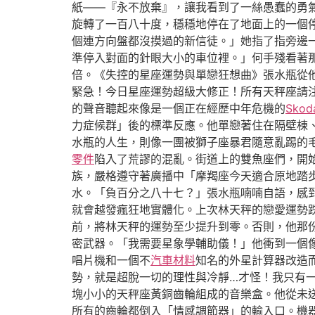
紙——『永不放棄』，讓我看到了一絲愚蠢的勇
旋轉了一百八十度，穩穩地停在了地面上的一個
個連方向盤都沒摸過的新信徒。」她指了指旁邊
準停入對面的針眼大小的車位裡。」何手殘看著
倍。《失控的星座運勢與單戀狂想曲》張水瓶從
緊急！今日星座運勢超級大修正！所有天秤座請
的聲音聽起來像是一個正在經歷中年危機的
Sko
力症候群」後的標準反應。他單戀著住在隔壁棟
水瓶的人生，則像一團被獅子座暴君隨意亂踢的
零件
陷入了荒謬的混亂。街道上的雙魚座們，開
族，嚴格遵守著廣播中「摩羯座今天適合原地踏
水。「負百分之八十七？」張水瓶喃喃自語，感
就會越發瘋狂地實體化。上次林天秤的戀愛運勢
前，將林天秤的運勢至少提升到零。否則，他那
密武器。「我需要星象學輔助儀！」他衝到一個
唱片機和一個不
汽車材料
知名的外星計算器改造
勢，就是超脫一切的理性與冷靜…才怪！我只有
塊小小的天秤座黃銅齒輪組成的音樂盒。他從未
所有的齒輪都倒入「情感調節器」的輸入口。機