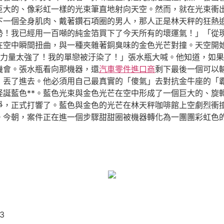
巨大的、像彩虹一樣的光束筆直地射向天空。然而，就在光束衝
下一個全身肌肉、戴著鑽石項圈的男人，那人正是林天秤的狂熱
勢！我已經用一百噸的純金箔買下了今天所有的壞運氣！」「從
在空中瞬間扭曲，與一種夾雜著銅臭味的金色光芒對撞。天空開
力量太強了！我的單戀被汙染了！」張水瓶大喊。他知道，如果
機會。張水瓶看向那機器，還
汽車零件進口商
剩下最後一個可以
，丟了進去。他必須用自己最真實的「傻氣」去對抗金牛座的「
怪誕藍色**。藍色光束與金色光芒在空中形成了一個巨大的、旋
爭，正式打響了。藍色與金色的光芒在林天秤咖啡館上空劇烈衝撞
。今朝，案件正在進一個步驟甜甜圈被機器轉化為一團團彩虹色
73