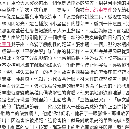
氣。」車影大人突然掏出一個像是遙控器的裝置，對著何手殘的
停車格中。這次，夾角是——零度。「你被
台北汽車零件
分配給
一輛像是巨型嬰兒車的改造車：「這是你的訓練工具，從現在開
那輛閃閃發光、還在播放《小星星》的嬰兒車，感到一陣眩暈。
他那張覆蓋著七層舊報紙的單人床上驚醒，不是因為鬧鐘，而是
注意！由於月球剛剛打了一個噴嚏，您的戀愛機率從昨日的百分
da零件
雙子座，充滿了戲劇性的絕望。張水瓶，一個典型的水瓶
、經營一家「平衡美學」咖啡館的林天秤。林天秤完美得像是從
毛線球，充滿了混亂與錯位。他衝到窗邊，往外看去。整座城市
始不受控制地流下鹹鹹的海水淚，他們無法停止地哭泣，導致城
步，否則將失去襪子」的指令。數百名西裝筆挺的摩羯座正整齊
到胃部一陣翻騰，他知道這代表著什麼。林天秤的運勢越差，他
跌至百分之二十，張水瓶就發現他的廚房裡長滿了巨大的、形狀
份單戀就會變成某種具備攻擊性的實體。他緊張地跑進他堆滿了
像是老式彈珠臺的機器前，上面貼滿了「巨蟹座已哭」、「處女
而成的「情感調節器」。他必須輸入一種極具感染力的正面情緒
一腔熱血的傻氣啊！」他絕望地低吼。他看了一眼腳邊。那裡放
送出，因為害怕被拒絕。這份害怕，就是純度最高的單戀情感。
器發出刺耳的尖叫，接著，彈珠臺上的燈光開始瘋狂閃爍，發出