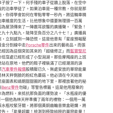
車子按了一下。何手殘的車子從牆上脫落，在空中
我的泊車學徒了。如果泊車是一種宗教，你就是那
始，你得學會如何在零點零零一秒內，將這輛車精
泊車維度的生活，比他想象中還要無理頭一百萬
因為屋頂傳來了一陣震耳欲聾的廣播聲。「緊急！
之九十九點九，陡降至負百分之八十七！」廣播員
座，立刻感到一陣恐慌，這是他患有「星座預報壓
黃金分割線中走
Porsche零件
出來的藝術品。而張
已經因為這個突如其來的「超級修正」而
藍寶堅尼
市低窪處已經形成了小型潟湖。那些摩羯座的上班
地站在原地，他們的鞋子裡裝滿了已經潮濕的淚
那
汽車零件報價
股積壓已久、無處安放的單戀能量
是林天秤側臉的粉紅色蘑菇。他必須在今天結束
星座圖表和過期甜甜圈的地下室，那裡放著他的秘
座
Benz零件
勿碰」等警告標籤。這是他用廢棄的
作為燃料，來抵抗那負面的運勢波。「水瓶座的優
著一個他為林天秤準備了兩年的禮物：一個用一萬
張水瓶咬緊牙關，將那個黃銅齒輪音樂盒砸爛，將
警告。「能量超載！檢測到極致純粹的單戀能量！