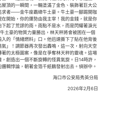
出屋頂的一瞬間，一輛塗滿了金色、裝飾著巨大公
追求者——金牛座霸總牛土豪。牛土豪一腳踢開咖
現在開始，你的運勢由我主宰！我的金錢，就是你
始下起了荒謬的雨。雨點不是水，而是閃耀著淚光
牛土豪的物質力量勝出，林天秤將會被困在一個
輸入的「情緒燃料」口。他迅速撕下了貼在他背後
霸氣」！調節器再次發出轟鳴，這一次，射向天空
轉著的太極圖案，像是在爭奪林天秤的靈魂。這場
，創造出一個不斷旋轉的怪異氣旋。日14時許，
的邏輯悖論，朝著金箔千紙鶴發射出去。偵辦中。
海口市公安局秀英分局
2026年2月6日