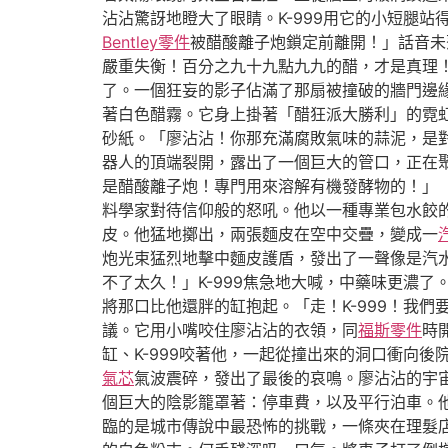
沾沾驚訝地瞪大了眼睛。K-999用它的小短腿
Bentley零件
被醋酸離子炮鎖定前離開！」話音未
嚴重失衡！百分之九十九點九九的醋，才是真理
了。一個狂妄的影子佔滿了那扇被撞破的牆門邊
著白色醋霧。它身上掛著「醋狂派大勝利」的霓
砂紙。「廖沾沾！你那充滿腐敗氣味的蒜泥，是
器人的頂端裂開，露出了一個巨大的管口，正在聚
是醋酸離子炮！專門用來溶解有機發酵物的！」
料學家對待信仰般的怒吼。他以一種專業包水餃
皮。他猛地擲出，兩張麵皮在空中交疊，變成一
炮光束猛烈地擊中麵皮護盾，發出了一聲像是汽
不了太久！」K-999焦急地大喊，中藥味更濃
將那口比他還胖的缸抱起。「走！K-999！我
議。它用小嘴咬住廖沾沾的衣領，同
福斯零件
時
缸、K-999咬著他，一起從撞出來的洞口衝向
氣芯
氣波震碎，發出了最後的哀鳴。廖沾沾的宇
個巨大的陰影籠罩著：停車費，以及平行泊車。
臨的是城市傳說中最恐怖的挑戰，一條夾在理髮