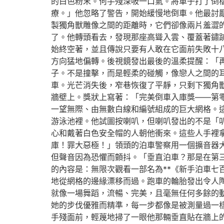
的白色粉末。何手殘深吸一口氣。將車子打了倒
療。」他忽略了警告，開始緩慢地倒車。他最討
製獨角獸雕像之間的距離時，它們卻像兩片羞澀
了。他轉頭看去，發現那座高聳入雲、覆蓋著鏽
始終空著，並且傳說只要有人敢在它面前失敗十
方向猛地偏轉。後視鏡發出最後的溫柔提醒：「
子。不是撞擊，而是輕柔的碰觸，像戀人之間的
車。光芒消失後，窄巷恢復了平靜，只剩下獨角
牆壁上。獎狀上寫著：「完美倒車入庫獎——第
一望無際、由無數白線和編號組成的巨大網格。
游泳池裡。他試圖按喇叭，但喇叭發出的不是「
心和戴著白色安全帽的人朝他衝來。這些人手裡
庫！罪大惡極！」領頭的泊車警察用一個擴音器
但聲音因為恐懼而顫抖。「垂直泊車？那是在第
的內容是：無限次觀看一部名為**《新手泊車七
地從網格的邊緣漂移而過。跑車的輪胎發出令人
就像一場舞蹈，流暢、完美，且毫無任何多餘的
她的步伐優雅而精準，每一步都像是被測量過一
手殘面前，輕蔑地掃了一眼他那輛垂直貼在牆上