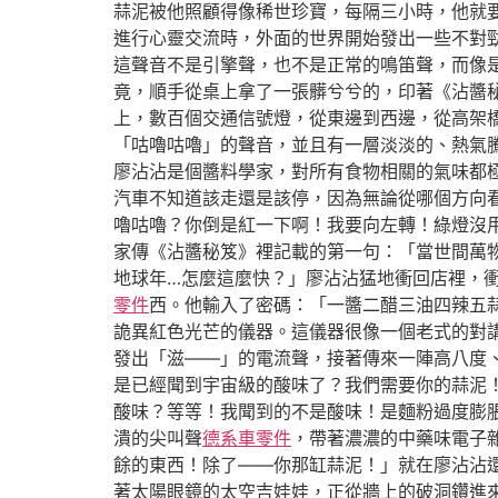
蒜泥被他照顧得像稀世珍寶，每隔三小時，他就要
進行心靈交流時，外面的世界開始發出一些不對
這聲音不是引擎聲，也不是正常的鳴笛聲，而像
竟，順手從桌上拿了一張髒兮兮的，印著《沾醬
上，數百個交通信號燈，從東邊到西邊，從高架
「咕嚕咕嚕」的聲音，並且有一層淡淡的、熱氣
廖沾沾是個醬料學家，對所有食物相關的氣味都
汽車不知道該走還是該停，因為無論從哪個方向
嚕咕嚕？你倒是紅一下啊！我要向左轉！綠燈沒
家傳《沾醬秘笈》裡記載的第一句：「當世間萬
地球年…怎麼這麼快？」廖沾沾猛地衝回店裡，
零件
西。他輸入了密碼：「一醬二醋三油四辣五
詭異紅色光芒的儀器。這儀器很像一個老式的對
發出「滋——」的電流聲，接著傳來一陣高八度、
是已經聞到宇宙級的酸味了？我們需要你的蒜泥
酸味？等等！我聞到的不是酸味！是麵粉過度膨脹
潰的尖叫聲
德系車零件
，帶著濃濃的中藥味電子雜
餘的東西！除了——你那缸蒜泥！」就在廖沾沾
著太陽眼鏡的太空吉娃娃，正從牆上的破洞鑽進