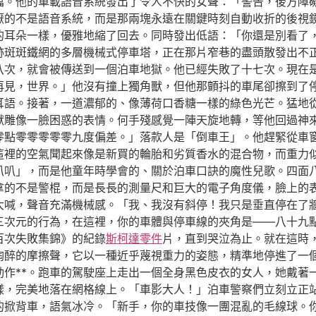
檔。他的車載語音系統發出了令人不快的女聲：「警告，後方障
厭的不是語音系統，而是那兩塊永遠在關鍵時刻自動收折的後視
的耳朵一樣，優雅地縮了回去。同時發出低語：「你還是別看了
跡斑斑鐵網的多層機械式停車塔，正在那片窄巷的盡頭散發出不
八次，就會被傳送到一個泊車地獄。他已經失敗了十七次。現在
再見，世界。」他沒有撞上獨角獸，但他那顫抖的車尾卻擦到了
耳語。接著，一道濃郁的、像薄荷口香糖一樣的綠色光芒。猛地
獸雕像一臉困惑的表情。何手殘感覺一陣天旋地轉，等他回過神
零點零零零零零九度偏差。」落款人是「倒車王」。他趕緊從車
這裡的空氣聞起來像是新買的輪胎和劣質香水的混合物，而重力
叭叭」，而是他童年時學會的、關於泊車口訣的魔性兒歌。四面
拿的不是警棍，而是長長的測量尺和巨大的電子角度儀，臉上的
大喊，聲音充滿機械感。「我、我沒有斜停！我只是垂直停在了
三次元的行為，在這裡，你的車體與停車線的夾角是——八十九
百次失敗集錦》的紀錄
斯柯達零件
片，直到哭泣為止。就在這時
陶醉的摩擦聲，它以一種近乎蔑視重力的姿態，精準地停進了一
動作**。跑車的駕駛座上走出一個全身黑色皮衣的女人，她戴著
樣，完美地落在網格線上。「車影大人！」泊車警察們立刻立正
的掀背車，語氣冰冷。「新手，你的車技像一團混亂的毛線球。