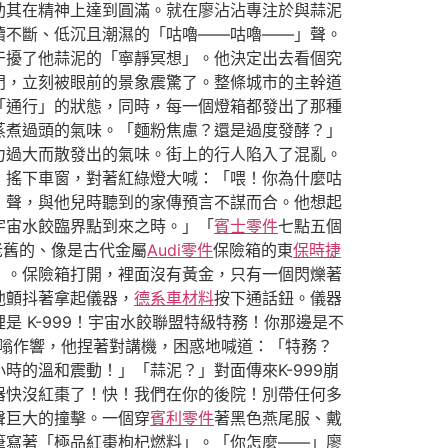
助其在精神上達到圓滿。就在廖沾沾專注於與蒜泥
續不斷、低沉且潮濕的「咕嚕——咕嚕——」聲。
干擾了他蒜泥的「寧靜冥想」。他決定出去看個究
門，立刻被眼前的景象震驚了。整條城市的主幹道
「通行」的狀態，同時，每一個燈箱都發出了那種
蒸煮過頭的氣味。「麵粉焦慮？還是過度發酵？」
力過大而散發出的氣味。街上的行人陷入了混亂。
，搖下車窗，對著紅綠燈大喊：「喂！你為什麼咕
」聲，與他兒時聽到的家傳預言不謀而合。他想起
宇宙水餃臨界點到來之時。」「
賓士零件
七點五個
老舊的、像是古代金屬
Audi零件
保險箱的東
保時捷
）。保險箱打開，裡面沒有黃金，只有一個閃爍著
他顫抖著拿起儀器，
德系車材料
按下通話鈕。儀器
 K-999！宇宙水餃聯盟特級特務！你那邊是不
嗡作響，他捏著對講機，困惑地喊道：「特務？
的溫和震動！」「蒜泥？」對面傳來K-999崩
進器快沒紅棗了！快！我們在你的後院！別帶任何多
聲巨大的撞擊。一個穿
賓利零件
著黑色燕尾服、戴
筆寫著「極品紅棗枸杞燃料」。「你怎麼——」廖