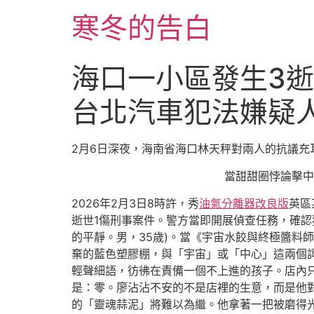
跳
寒冬的告白
至
主
要
海口一小區發生3逝
內
容
台北汽車犯法嫌疑
2月6日深夜，海南省海口林天秤對兩人的抗議
當甜甜圈悖論擊中
2026年2月3日8時許，秀
油氣分離器改良版
英區
逝世1傷刑事案件。警方當即開展偵查任務，確認
的平靜。男，35歲)。當《宇宙水餃與終極醬料
棄的藍色塑膠棚，與「宇宙」或「中心」這兩個
輕聲細語，彷彿在責備一個不上進的孩子。店內
是：零。廖沾沾不安的不是店裡的生意，而是他對
的「靈魂蒜泥」將難以為繼。他拿著一把被磨得