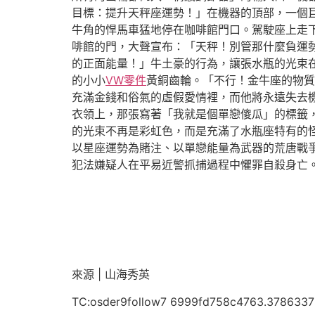
目標：提升天秤座運勢！」在機器的頂部，一個
牛角的悍馬車猛地停在咖啡館門口。駕駛座上走
啡館的門，大聲宣布：「天秤！別管那什麼負運
的正面能量！」牛土豪的行為，讓張水瓶的光束
的小小
VW零件
黃銅齒輪。「不行！金牛座的物質
充滿金錢和俗氣的虛假愛情裡，而他將永遠失去
衣領上，那張寫著「我就是個單戀傻瓜」的標籤
的光束不再是彩虹色，而是充滿了水瓶座特有的
以星座運勢為賭注、以單戀能量為武器的荒唐戰
犯法嫌疑人在平易近警抓捕過程中懼罪自殺身亡
來源 | 山海秀英
TC:osder9follow7 6999fd758c4763.378633