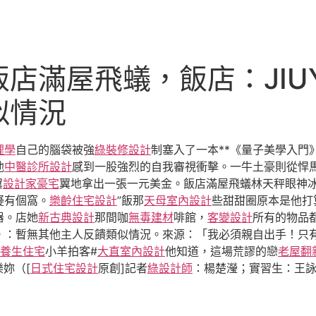
店滿屋飛蟻，飯店：JIU
似情況
理學
自己的腦袋被強
綠裝修設計
制塞入了一本**《量子美學入門
他
中醫診所設計
感到一股強烈的自我審視衝擊。一牛土豪則從悍
翼
設計家豪宅
翼地拿出一張一元美金。飯店滿屋飛蟻林天秤眼神
疑有個窩。
樂齡住宅設計
”飯那
天母室內設計
些甜甜圈原本是他打
器。店她
新古典設計
那間咖
無毒建材
啡館，
客變設計
所有的物品
。：暫無其他主人反饋類似情況。來源：「我必須親自出手！只
養生住宅
小羊拍客#
大直室內設計
他知道，這場荒謬的戀
老屋翻
樂妳（[
日式住宅設計
原創]記者
綠設計師
：楊楚瀅；實習生：王