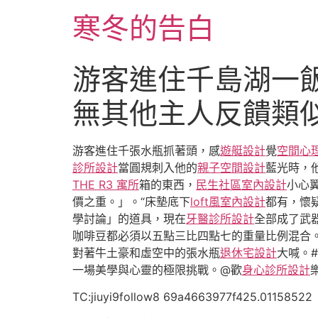
跳
寒冬的告白
至
主
要
游客進住千島湖一飯
內
容
無其他主人反饋類
游客進住千張水瓶抓著頭，感
遊艇設計
覺
空間心
診所設計
當圓規刺入他的
親子空間設計
藍光時，
THE R3 寓所
箱的東西，
民生社區室內設計
小心
價之重。」。“床墊底下
loft風室內設計
都有，懷
學討論」的道具，現在
牙醫診所設計
全部成了武
咖啡豆都必須以五點三比四點七的重量比例混合
對著牛土豪和虛空中的張水瓶
退休宅設計
大喊。#
一場美學與心靈的極限挑戰。@歡
身心診所設計
TC:jiuyi9follow8 69a4663977f425.01158522