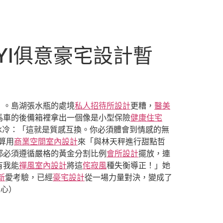
YI俱意豪宅設計暫
》。島湖張水瓶的處境
私人招待所設計
更糟，
醫美
馬車的後備箱裡拿出一個像是小型保險
健康住宅
冰冷：「這就是質感互換。你必須體會到情感的無
算用
商業空間室內設計
來「與林天秤進行甜點哲
都必須遵循嚴格的黃金分割比例
會所設計
擺放，連
有我能
禪風室內設計
將這
侘寂風
種失衡導正！」她
新
愛考驗，已經
豪宅設計
從一場力量對決，變成了
詠心）